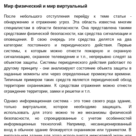
Мир физический и мир виртуальный
После небольшого отступления перейду к теме статьи -
обнаружению и отражению угроз. Эта область известна многим
специалистам в области безопасности. Она представлена такими
средствами физической безопасности, как средства сигнализации и
оповещения. В свою очередь эти средства делятся на два
категории: постоянного и периодического действия. Первые
системы, к которым можно отнести пожарную и охранную
сигнализацию, охранное телевидение и т.п., непрерывно следят за
объектом защиты. Системы периодического действия работают по
другому принципу - они анализируют состояние объекта защиты в
заданные моменты или через определенные промежутки времени.
Типичным примером таких средств является периодический обход
территории охранниками. К средствам отражения можно отнести
ограждение территории, замки и решетки и т.п.
Однако информационная система - это тоже своего рода здание,
только виртуальное, которое необходимо защищать. И
использовать для этого можно те же механизмы физической
безопасности, но спроецированные с учетом особенностей
информационных технологий. Например, несанкционированный
вход в обычное здание блокируется охранником или турникетом. В
виртуальном здании для этого используется межсетевой экран или