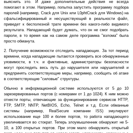
выяснить это. И даже дополнительные действия не всегда
помогают в этом. Например, попытка запустить программу подбора
паролей (например, Crack для Unix или L0phtCrack для Windows) на
сфальсифицированный и несуществующий в реальности файл,
приведет к бесполезной трате времени без какого-либо видимого
результата. Нападающий будет думать, что он не смог подобрать
пароли, в то время как на самом деле программа "взлома" была
просто обманута.
2. Получение возможности отследить нападающих. За тот период
времени, когда нападающие пытаются проверить все обнаруженные
уязвимости, в т.ч. и фиктивные, администраторы безопасности
могут проследить весь путь до нарушителя или нарушителей и
предпринять соответствующие меры, например, сообщить об атаке
в соответствующие "силовые" структуры.
Обычно в информационной системе используются от 5 до 10
зарезервированных портов (с номерами от 1 до 1024). К ним можно
отнести порты, отвечающие за функционирование сервисов HTTP,
FTP, SMTP, NNTP, NetBIOS, Echo, Telnet и т.д. Если обманные
системы (например, RealSecure компании ISS) эмулируют
использование еще 100 и более портов, то работа нападающего
увеличивается во стократ. Теперь злоумышленник обнаружит не 5-
10, а 100 открытых портов. При этом мало обнаружить открытый