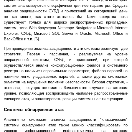
систем анализируются специфичные для нее параметры. Средств
анализа защищенности СУБД и приложений на сегодняшний день
не так много, как этого хотелось бы. Такие средства пока
существуют только для широко распространенных прикладных
систем, типа Web-броузеров Netscape Navigator и Microsoft Internet
Explorer, СУБД Microsoft SQL Server и Oracle, Microsoft Office и
BackOffice и т.п. [6].
При проведении анализа защищенности эти системы реализуют две
стратегии. Первая - пассивная, - реализуемая на уровне
операционной системы, СУБД и приложений, при которой
осуществляется анализ конфигурационных файлов и системного
реестра на наличие неправильных параметров; файлов паролей на
наличие легко угадываемых паролей, а также других системных
объектов на нарушения политики безопасности. Вторая стратегия, -
активная, - осуществляемая в большинстве случаев на сетевом
уровне, позволяющая воспроизводить наиболее распространенные
сценарии атак, и анализировать реакции системы на эти сценарии.
Системы обнаружения атак
Аналогично системам анализа защищенности "классические"
системы обнаружения атак также можно классифицировать по
уровню информационной инфраструктуры, на котором