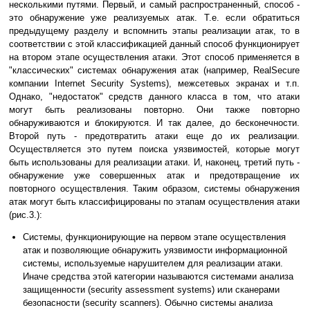
несколькими путями. Первый, и самый распространенный, способ -
это обнаружение уже реализуемых атак. Т.е. если обратиться
предыдущему разделу и вспомнить этапы реализации атак, то в
соответствии с этой классификацией данный способ функционирует
на втором этапе осуществления атаки. Этот способ применяется в
"классических" системах обнаружения атак (например, RealSecure
компании Internet Security Systems), межсетевых экранах и т.п.
Однако, "недостаток" средств данного класса в том, что атаки
могут быть реализованы повторно. Они также повторно
обнаруживаются и блокируются. И так далее, до бесконечности.
Второй путь - предотвратить атаки еще до их реализации.
Осуществляется это путем поиска уязвимостей, которые могут
быть использованы для реализации атаки. И, наконец, третий путь -
обнаружение уже совершенных атак и предотвращение их
повторного осуществления. Таким образом, системы обнаружения
атак могут быть классифицированы по этапам осуществления атаки
(рис.3.):
Системы, функционирующие на первом этапе осуществления
атак и позволяющие обнаружить уязвимости информационной
системы, используемые нарушителем для реализации атаки.
Иначе средства этой категории называются системами анализа
защищенности (security assessment systems) или сканерами
безопасности (security scanners). Обычно системы анализа