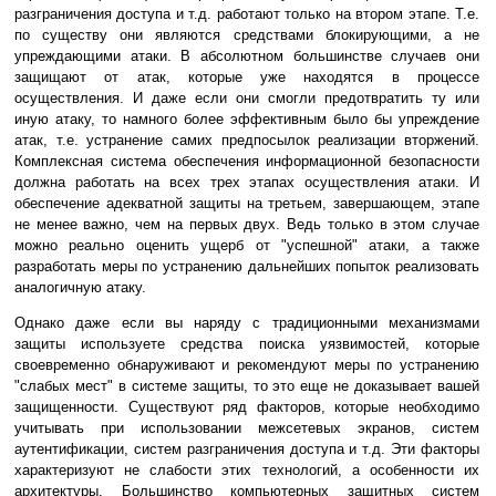
разграничения доступа и т.д. работают только на втором этапе. Т.е.
по существу они являются средствами блокирующими, а не
упреждающими атаки. В абсолютном большинстве случаев они
защищают от атак, которые уже находятся в процессе
осуществления. И даже если они смогли предотвратить ту или
иную атаку, то намного более эффективным было бы упреждение
атак, т.е. устранение самих предпосылок реализации вторжений.
Комплексная система обеспечения информационной безопасности
должна работать на всех трех этапах осуществления атаки. И
обеспечение адекватной защиты на третьем, завершающем, этапе
не менее важно, чем на первых двух. Ведь только в этом случае
можно реально оценить ущерб от "успешной" атаки, а также
разработать меры по устранению дальнейших попыток реализовать
аналогичную атаку.
Однако даже если вы наряду с традиционными механизмами
защиты используете средства поиска уязвимостей, которые
своевременно обнаруживают и рекомендуют меры по устранению
"слабых мест" в системе защиты, то это еще не доказывает вашей
защищенности. Существуют ряд факторов, которые необходимо
учитывать при использовании межсетевых экранов, систем
аутентификации, систем разграничения доступа и т.д. Эти факторы
характеризуют не слабости этих технологий, а особенности их
архитектуры. Большинство компьютерных защитных систем