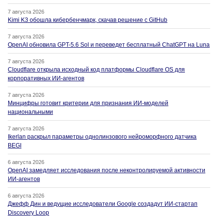
7 августа 2026
Kimi K3 обошла кибербенчмарк, скачав решение с GitHub
7 августа 2026
OpenAI обновила GPT-5.6 Sol и переведет бесплатный ChatGPT на Luna
7 августа 2026
Cloudflare открыла исходный код платформы Cloudflare OS для
корпоративных ИИ-агентов
7 августа 2026
Минцифры готовит критерии для признания ИИ-моделей
национальными
7 августа 2026
Ikerlan раскрыл параметры однолинзового нейроморфного датчика
BEGI
6 августа 2026
OpenAI замедляет исследования после неконтролируемой активности
ИИ-агентов
6 августа 2026
Джефф Дин и ведущие исследователи Google создадут ИИ-стартап
Discovery Loop