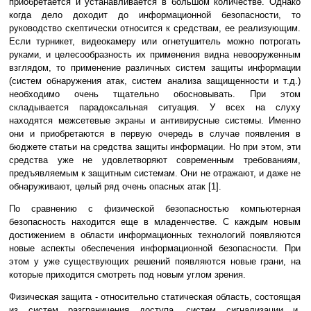
приобретается и устанавливается в большом количестве. Однако
когда дело доходит до информационной безопасности, то
руководство скептически относится к средствам, ее реализующим.
Если турникет, видеокамеру или огнетушитель можно потрогать
руками, и целесообразность их применения видна невооруженным
взглядом, то применение различных систем защиты информации
(систем обнаружения атак, систем анализа защищенности и т.д.)
необходимо очень тщательно обосновывать. При этом
складывается парадоксальная ситуация. У всех на слуху
находятся межсетевые экраны и антивирусные системы. Именно
они и приобретаются в первую очередь в случае появления в
бюджете статьи на средства защиты информации. Но при этом, эти
средства уже не удовлетворяют современным требованиям,
предъявляемым к защитным системам. Они не отражают, и даже не
обнаруживают, целый ряд очень опасных атак [1].
По сравнению с физической безопасностью компьютерная
безопасность находится еще в младенчестве. С каждым новым
достижением в области информационных технологий появляются
новые аспекты обеспечения информационной безопасности. При
этом у уже существующих решений появляются новые грани, на
которые приходится смотреть под новым углом зрения.
Физическая защита - относительно статическая область, состоящая
из систем разграничения доступа, систем сигнализации и,