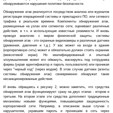
обнаруживаются нарушения политики безопасности.
Обнаружение атак реализуется посредством анализа или журналов
регистрации операционной системы и прикладного ПО, или сетевого
трафика в реальном времени. Компоненты обнаружения атак,
размещенные на узлах или сегментах сети, оценивают различные
действия, в т.ч. и использующие известные уязвимости. И вновь
проводя аналогию с миром физической защиты, системы
обнаружения атак - это охранные видеокамеры и различные датчики
(движения, давления и т.д.). У вас может на входе в здание
(корпоративную сеть) может и обязательно должен стоять охранник
(межсетевой экран). Но квалифицированный и опытный
злоумышленник может его обмануть, маскируясь под сотрудника
фирмы (украв идентификатор и пароль пользователя) или проникая
через "черный ход" (через модем). В этом случае датчики (агенты
системы обнаружения атак) своевременно обнаружат такие
несанкционированные действия.
И вновь обращаясь к рисунку 2, можно заметить, что средства
обнаружения атак функционируют сразу на двух этапах - втором и
третьем. На втором этапе эти средства дополняют традиционные
механизмы новыми функциями, повышающими защищенность
корпоративной сети. Например, в описанном выше случае с
нарушителем, укравшим пароль и проникшим в сеть через