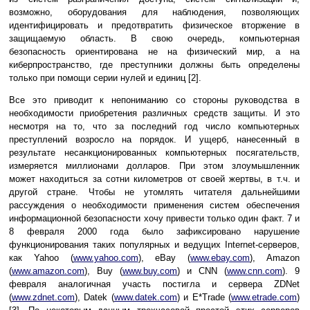
возможно, оборудования для наблюдения, позволяющих
идентифицировать и предотвратить физическое вторжение в
защищаемую область. В свою очередь, компьютерная
безопасность ориентирована не на физический мир, а на
киберпространство, где преступники должны быть определены
только при помощи серии нулей и единиц [2].
Все это приводит к непониманию со стороны руководства в
необходимости приобретения различных средств защиты. И это
несмотря на то, что за последний год число компьютерных
преступлений возросло на порядок. И ущерб, нанесенный в
результате несанкционированных компьютерных посягательств,
измеряется миллионами долларов. При этом злоумышленник
может находиться за сотни километров от своей жертвы, в т.ч. и
другой стране. Чтобы не утомлять читателя дальнейшими
рассуждения о необходимости применения систем обеспечения
информационной безопасности хочу привести только один факт. 7 и
8 февраля 2000 года было зафиксировано нарушение
функционирования таких популярных и ведущих Internet-серверов,
как Yahoo (
www.yahoo.com
), eBay (
www.ebay.com
), Amazon
(
www.amazon.com
), Buy (
www.buy.com
) и CNN (
www.cnn.com
). 9
февраля аналогичная участь постигла и сервера ZDNet
(
www.zdnet.com
), Datek (
www.datek.com
) и E*Trade (
www.etrade.com
)