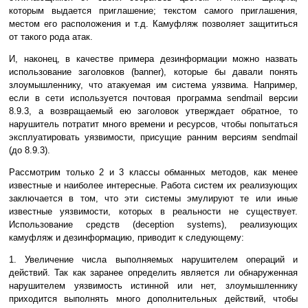
которым выдается приглашение; текстом самого приглашения,
местом его расположения и т.д. Камуфляж позволяет защититься
от такого рода атак.
И, наконец, в качестве примера дезинформации можно назвать
использование заголовков (banner), которые бы давали понять
злоумышленнику, что атакуемая им система уязвима. Например,
если в сети используется почтовая программа sendmail версии
8.9.3, а возвращаемый ею заголовок утверждает обратное, то
нарушитель потратит много времени и ресурсов, чтобы попытаться
эксплуатировать уязвимости, присущие ранним версиям sendmail
(до 8.9.3).
Рассмотрим только 2 и 3 классы обманных методов, как менее
известные и наиболее интересные. Работа систем их реализующих
заключается в том, что эти системы эмулируют те или иные
известные уязвимости, которых в реальности не существует.
Использование средств (deception systems), реализующих
камуфляж и дезинформацию, приводит к следующему:
1. Увеличение числа выполняемых нарушителем операций и
действий. Так как заранее определить является ли обнаруженная
нарушителем уязвимость истинной или нет, злоумышленнику
приходится выполнять много дополнительных действий, чтобы