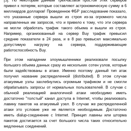
[3]. По некоторым данным трехчасовой простой этих серверов
привел к потерям, которые составляют астрономическую сумму в 6
миллиардов долларов! Проведенное ФБР расследование показало,
что указанные сервера вышли из строя из-за огромного числа
направленных им запросов, что и привело к тому, что эти сервера
не могли обработать трафик такого объема и вышли из строя.
Например, организованный на сервер Buy трафик превысил
средние показатели в 24 раза, и в 8 раз превысил максимально
допустимую нагрузку на сервера, поддерживающие
работоспособность Buy.
При этом нападении злоумышленники реализовали посылку
большого объема данных сразу из нескольких сотен узлов, которые
были задействованы в атаке. Именно поэтому данный тип атак
получил название распределенной (distributed). В этом случае
атакуемые узлы захлебнулись огромным трафиком и не смогли
обрабатывать запросы от нормальных пользователей. В случае с
обычной реализацией аналогичной атаки необходимо иметь
достаточно "толстый" канал доступа в Internet, чтобы реализовать
лавину пакетов на атакуемый узел. В случае же распределенной
атаки это условие уже не является необходимым. Достаточно
иметь dialup-соединение с Internet. Принцип лавины или шторма
пакетов достигается за счет большого числа таких относительно
медленных соединений.