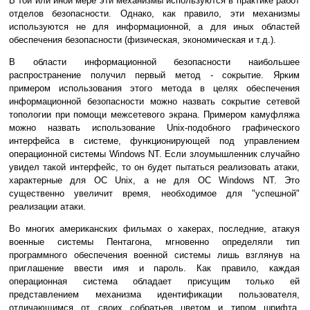
В той или иной мере эти механизмы используются в практике работ
отделов безопасности. Однако, как правило, эти механизмы
используются не для информационной, а для иных областей
обеспечения безопасности (физическая, экономическая и т.д.).
В области информационной безопасности наибольшее
распространение получил первый метод - сокрытие. Ярким
примером использования этого метода в целях обеспечения
информационной безопасности можно назвать сокрытие сетевой
топологии при помощи межсетевого экрана. Примером камуфляжа
можно назвать использование Unix-подобного графического
интерфейса в системе, функционирующей под управлением
операционной системы Windows NT. Если злоумышленник случайно
увидел такой интерфейс, то он будет пытаться реализовать атаки,
характерные для ОС Unix, а не для ОС Windows NT. Это
существенно увеличит время, необходимое для "успешной"
реализации атаки.
Во многих американских фильмах о хакерах, последние, атакуя
военные системы Пентагона, мгновенно определяли тип
программного обеспечения военной системы лишь взглянув на
приглашение ввести имя и пароль. Как правило, каждая
операционная система обладает присущим только ей
представлением механизма идентификации пользователя,
отличающимся от своих собратьев цветом и типом шрифта,