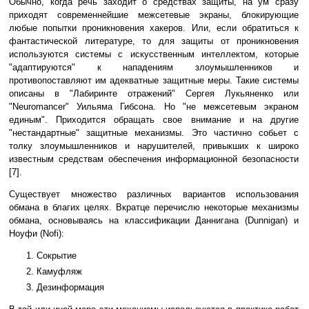
Обычно, когда речь заходит о средствах защиты, на ум сразу
приходят современнейшие межсетевые экраны, блокирующие
любые попытки проникновения хакеров. Или, если обратиться к
фантастической литературе, то для защиты от проникновения
используются системы с искусственным интеллектом, которые
"адаптируются" к нападениям злоумышленников и
противопоставляют им адекватные защитные меры. Такие системы
описаны в "Лабиринте отражений" Сергея Лукьяненко или
"Neuromancer" Уильяма Гибсона. Но "не межсетевым экраном
единым". Приходится обращать свое внимание и на другие
"нестандартные" защитные механизмы. Это частично собьет с
толку злоумышленников и нарушителей, привыкших к широко
известным средствам обеспечения информационной безопасности
[7].
Существует множество различных вариантов использования
обмана в благих целях. Вкратце перечислю некоторые механизмы
обмана, основываясь на классификации Даннигана (Dunnigan) и
Ноуфи (Nofi):
Сокрытие
Камуфляж
Дезинформация