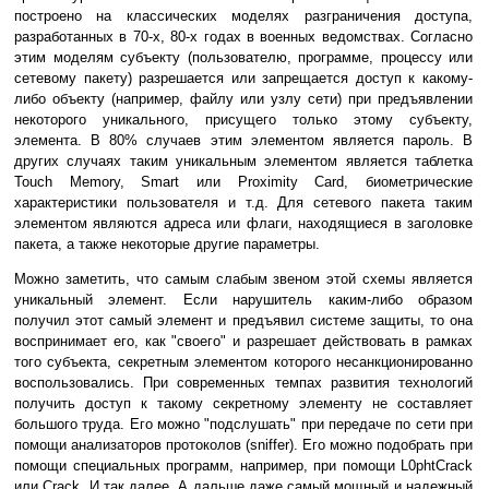
построено на классических моделях разграничения доступа,
разработанных в 70-х, 80-х годах в военных ведомствах. Согласно
этим моделям субъекту (пользователю, программе, процессу или
сетевому пакету) разрешается или запрещается доступ к какому-
либо объекту (например, файлу или узлу сети) при предъявлении
некоторого уникального, присущего только этому субъекту,
элемента. В 80% случаев этим элементом является пароль. В
других случаях таким уникальным элементом является таблетка
Touch Memory, Smart или Proximity Card, биометрические
характеристики пользователя и т.д. Для сетевого пакета таким
элементом являются адреса или флаги, находящиеся в заголовке
пакета, а также некоторые другие параметры.
Можно заметить, что самым слабым звеном этой схемы является
уникальный элемент. Если нарушитель каким-либо образом
получил этот самый элемент и предъявил системе защиты, то она
воспринимает его, как "своего" и разрешает действовать в рамках
того субъекта, секретным элементом которого несанкционированно
воспользовались. При современных темпах развития технологий
получить доступ к такому секретному элементу не составляет
большого труда. Его можно "подслушать" при передаче по сети при
помощи анализаторов протоколов (sniffer). Его можно подобрать при
помощи специальных программ, например, при помощи L0phtCrack
или Crack. И так далее. А дальше даже самый мощный и надежный