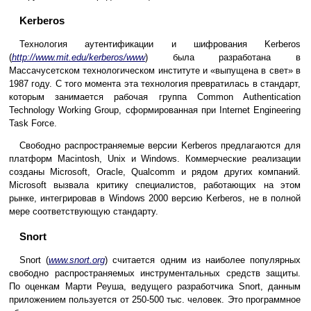
Kerberos
Технология аутентификации и шифрования Kerberos
(
http://www.mit.edu/kerberos/www
) была разработана в
Массачусетском технологическом институте и «выпущена в свет» в
1987 году. С того момента эта технология превратилась в стандарт,
которым занимается рабочая группа Common Authentication
Technology Working Group, сформированная при Internet Engineering
Task Force.
Свободно распространяемые версии Kerberos предлагаются для
платформ Macintosh, Unix и Windows. Коммерческие реализации
созданы Microsoft, Oracle, Qualcomm и рядом других компаний.
Microsoft вызвала критику специалистов, работающих на этом
рынке, интегрировав в Windows 2000 версию Kerberos, не в полной
мере соответствующую стандарту.
Snort
Snort (
www.snort.org
) считается одним из наиболее популярных
свободно распространяемых инструментальных средств защиты.
По оценкам Марти Реуша, ведущего разработчика Snort, данным
приложением пользуется от 250-500 тыс. человек. Это программное