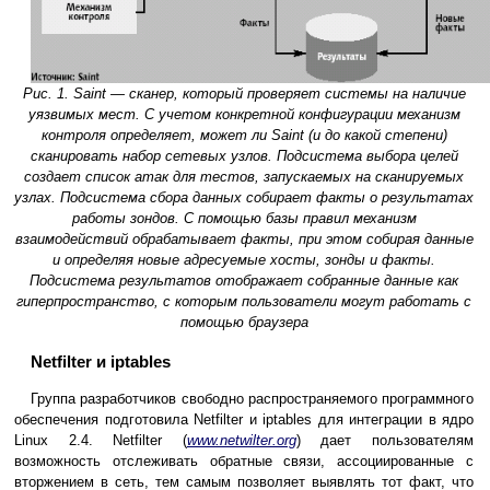
Рис. 1. Saint — сканер, который проверяет системы на наличие
уязвимых мест. С учетом конкретной конфигурации механизм
контроля определяет, может ли Saint (и до какой степени)
сканировать набор сетевых узлов. Подсистема выбора целей
создает список атак для тестов, запускаемых на сканируемых
узлах. Подсистема сбора данных собирает факты о результатах
работы зондов. С помощью базы правил механизм
взаимодействий обрабатывает факты, при этом собирая данные
и определяя новые адресуемые хосты, зонды и факты.
Подсистема результатов отображает собранные данные как
гиперпространство, с которым пользователи могут работать с
помощью браузера
Netfilter и iptables
Группа разработчиков свободно распространяемого программного
обеспечения подготовила Netfilter и iptables для интеграции в ядро
Linux 2.4. Netfilter (
www.netwilter.org
) дает пользователям
возможность отслеживать обратные связи, ассоциированные с
вторжением в сеть, тем самым позволяет выявлять тот факт, что