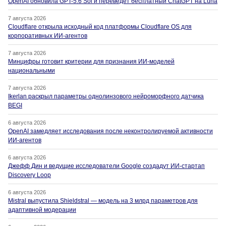
OpenAI обновила GPT-5.6 Sol и переведет бесплатный ChatGPT на Luna
7 августа 2026
Cloudflare открыла исходный код платформы Cloudflare OS для
корпоративных ИИ-агентов
7 августа 2026
Минцифры готовит критерии для признания ИИ-моделей
национальными
7 августа 2026
Ikerlan раскрыл параметры однолинзового нейроморфного датчика
BEGI
6 августа 2026
OpenAI замедляет исследования после неконтролируемой активности
ИИ-агентов
6 августа 2026
Джефф Дин и ведущие исследователи Google создадут ИИ-стартап
Discovery Loop
6 августа 2026
Mistral выпустила Shieldstral — модель на 3 млрд параметров для
адаптивной модерации