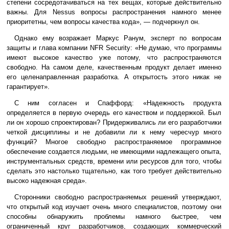
степени сосредотачиваться на тех вещах, которые действительно
важны. Для Nessus вопросы распространения намного менее
приоритетны, чем вопросы качества кода», — подчеркнул он.
Однако ему возражает Маркус Ранум, эксперт по вопросам
защиты и глава компании NFR Security: «Не думаю, что программы
имеют высокое качество уже потому, что распространяются
свободно. На самом деле, качественным продукт делает именно
его целенаправленная разработка. А открытость этого никак не
гарантирует».
С ним согласен и Спаффорд: «Надежность продукта
определяется в первую очередь его качеством и поддержкой. Был
ли он хорошо спроектирован? Придерживались ли его разработчики
четкой дисциплины и не добавили ли к нему чересчур много
функций? Многое свободно распространяемое программное
обеспечение создается людьми, не имеющими надлежащего опыта,
инструментальных средств, времени или ресурсов для того, чтобы
сделать это настолько тщательно, как того требует действительно
высоко надежная среда».
Сторонники свободно распространяемых решений утверждают,
что открытый код изучает очень много специалистов, поэтому они
способны обнаружить проблемы намного быстрее, чем
ограниченный круг разработчиков, создающих коммерческий