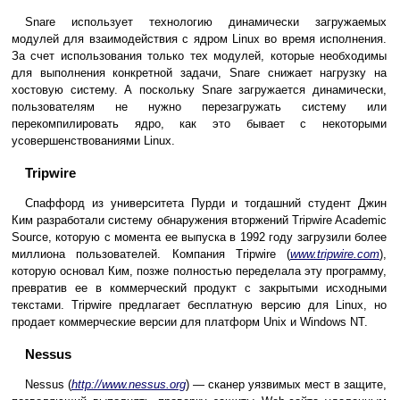
Snare использует технологию динамически загружаемых
модулей для взаимодействия с ядром Linux во время исполнения.
За счет использования только тех модулей, которые необходимы
для выполнения конкретной задачи, Snare снижает нагрузку на
хостовую систему. А поскольку Snare загружается динамически,
пользователям не нужно перезагружать систему или
перекомпилировать ядро, как это бывает с некоторыми
усовершенствованиями Linux.
Tripwire
Спаффорд из университета Пурди и тогдашний студент Джин
Ким разработали систему обнаружения вторжений Tripwire Academic
Source, которую с момента ее выпуска в 1992 году загрузили более
миллиона пользователей. Компания Tripwire (
www.tripwire.com
),
которую основал Ким, позже полностью переделала эту программу,
превратив ее в коммерческий продукт с закрытыми исходными
текстами. Tripwire предлагает бесплатную версию для Linux, но
продает коммерческие версии для платформ Unix и Windows NT.
Nessus
Nessus (
http://www.nessus.org
) — сканер уязвимых мест в защите,