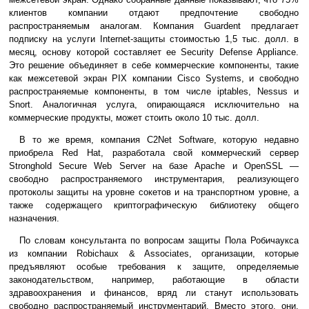
клиентов компании отдают предпочтение свободно
распространяемым аналогам. Компания Guardent предлагает
подписку на услуги Internet-защиты стоимостью 1,5 тыс. долл. в
месяц, основу которой составляет ее Security Defense Appliance.
Это решение объединяет в себе коммерческие компоненты, такие
как межсетевой экран PIX компании Cisco Systems, и свободно
распространяемые компоненты, в том числе iptables, Nessus и
Snort. Аналогичная услуга, опирающаяся исключительно на
коммерческие продукты, может стоить около 10 тыс. долл.
В то же время, компания C2Net Software, которую недавно
приобрела Red Hat, разработала свой коммерческий сервер
Stronghold Secure Web Server на базе Apache и OpenSSL —
свободно распространяемого инструментария, реализующего
протоколы защиты на уровне сокетов и на транспортном уровне, а
также содержащего криптографическую библиотеку общего
назначения.
По словам консультанта по вопросам защиты Пола Робичаукса
из компании Robichaux & Associates, организации, которые
предъявляют особые требования к защите, определяемые
законодательством, например, работающие в области
здравоохранения и финансов, вряд ли станут использовать
свободно распространяемый инструментарий. Вместо этого, они,