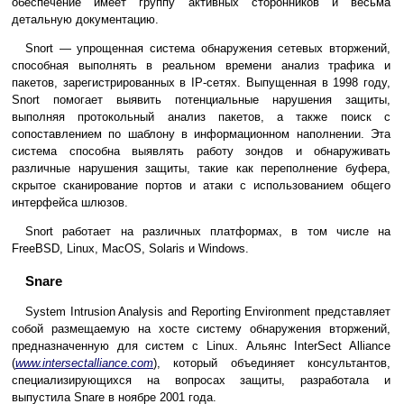
обеспечение имеет группу активных сторонников и весьма
детальную документацию.
Snort — упрощенная система обнаружения сетевых вторжений,
способная выполнять в реальном времени анализ трафика и
пакетов, зарегистрированных в IP-сетях. Выпущенная в 1998 году,
Snort помогает выявить потенциальные нарушения защиты,
выполняя протокольный анализ пакетов, а также поиск с
сопоставлением по шаблону в информационном наполнении. Эта
система способна выявлять работу зондов и обнаруживать
различные нарушения защиты, такие как переполнение буфера,
скрытое сканирование портов и атаки с использованием общего
интерфейса шлюзов.
Snort работает на различных платформах, в том числе на
FreeBSD, Linux, MacOS, Solaris и Windows.
Snare
System Intrusion Analysis and Reporting Environment представляет
собой размещаемую на хосте систему обнаружения вторжений,
предназначенную для систем с Linux. Альянс InterSect Alliance
(
www.intersectalliance.com
), который объединяет консультантов,
специализирующихся на вопросах защиты, разработала и
выпустила Snare в ноябре 2001 года.