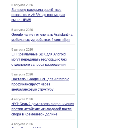
5 августа 2026
Samsung раскрыла расчётные
показатели zHBM: до восьми раз
выше HBM5
5 августа 2026
Google начнет отключать Assistant на
мобильных устройствах 4 сентября
5 августа 2026
EFF: рекламные SDK для Android
могут передавать геолокацию без
отдельного запроса разрешения
5 августа 2026
Поставки Google TPU для Anthropic
профинансируют через
внебалансовую структуру
4 августа 2026
NYT: Белый дом отложил ограничения
против китайских ИИ-моделей после
спора в Кремниевой долине
4 августа 2026