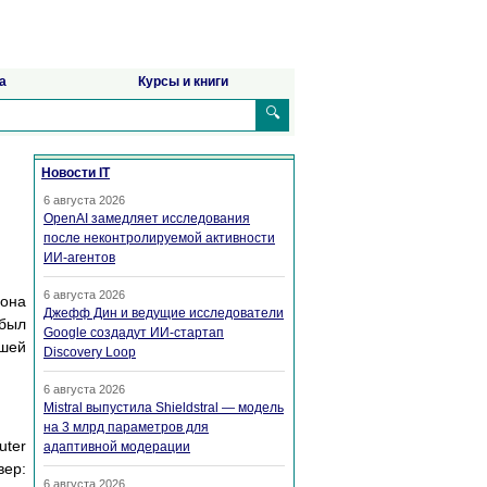
а
Курсы и книги
🔍
Новости IT
6 августа 2026
OpenAI замедляет исследования
после неконтролируемой активности
ИИ-агентов
6 августа 2026
 она
Джефф Дин и ведущие исследователи
был
Google создадут ИИ-стартап
ьшей
Discovery Loop
6 августа 2026
Mistral выпустила Shieldstral — модель
на 3 млрд параметров для
uter
адаптивной модерации
ер:
6 августа 2026