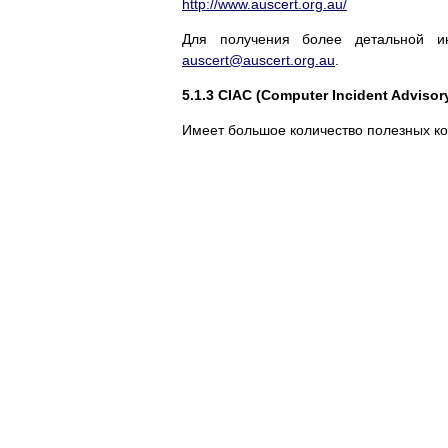
http://www.auscert.org.au/
Для получения более детальной и
auscert@auscert.org.au
.
5.1.3 CIAC (Computer Incident Advisory
Имеет большое количество полезных к