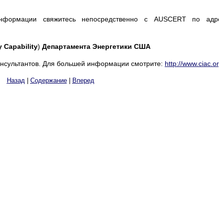
нформации свяжитесь непосредственно с AUSCERT по адре
 Capability
)
Департамента Энергетики США
онсультантов. Для большей информации смотрите:
http://www.ciac.or
Назад
|
Содержание
|
Вперед