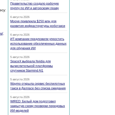
Правительство создало рабочую
группу по ИИ и авторскому праву
су:
6 августа 2026
Moove привлекла $250 млн для
развития инфраструктуры роботакси
g/
.
6 августа 2026
ИТ-компании предложили упростить
использование обезличенных данных
для обучения ИИ
5 августа 2026
SpaceX выбрала Nvidia для
вычислительной платформы
спутников Starmind AI1
5 августа 2026
Waymo открыла сервис беспилотных
такси в Далласе без списка ожидания
5 августа 2026
WIRED: Белый дом подготовил
закрытую схему проверки передовых
ИИ-моделей