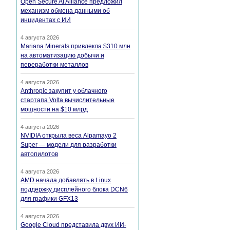
Open Secure AI Alliance предложил
механизм обмена данными об
инцидентах с ИИ
4 августа 2026
Mariana Minerals привлекла $310 млн
на автоматизацию добычи и
переработки металлов
4 августа 2026
Anthropic закупит у облачного
стартапа Volta вычислительные
мощности на $10 млрд
4 августа 2026
NVIDIA открыла веса Alpamayo 2
Super — модели для разработки
автопилотов
4 августа 2026
AMD начала добавлять в Linux
поддержку дисплейного блока DCN6
для графики GFX13
4 августа 2026
Google Cloud представила двух ИИ-