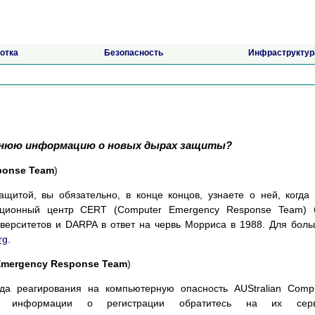
отка
Безопасность
Инфраструктур
леднюю информацию о новых дырах защиты?
ponse Team
)
ащитой, вы обязательно, в конце концов, узнаете о ней, когда
национный центр CERT (Computer Emergency Response Team) 
верситетов и DARPA в ответ на червь Морриса в 1988. Для бол
rg
.
 Emergency Response Team
)
да реагирования на компьютерную опасность AUStralian Comp
 информации о регистрации обратитесь на их серв