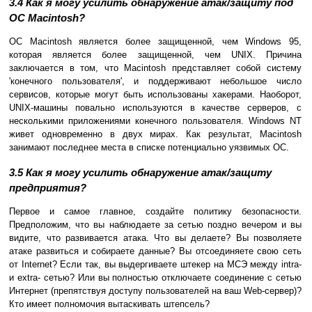
3.4 Как я могу усилить обнаружение атак/защиту под
ОС Macintosh?
ОС Macintosh является более защищенной, чем Windows 95,
которая является более защищенной, чем UNIX. Причина
заключается в том, что Macintosh представляет собой систему
'конечного пользователя', и поддерживают небольшое число
сервисов, которые могут быть использованы хакерами. Наоборот,
UNIX-машины повально используются в качестве серверов, с
несколькими приложениями конечного пользователя. Windows NT
живет одновременно в двух мирах. Как результат, Macintosh
занимают последнее места в списке потенциально уязвимых ОС.
3.5 Как я могу усилить обнаружение атак/защиту
предприятия?
Первое и самое главное, создайте политику безопасности.
Предположим, что вы наблюдаете за сетью поздно вечером и вы
видите, что развивается атака. Что вы делаете? Вы позволяете
атаке развиться и собираете данные? Вы отсоединяете свою сеть
от Internet? Если так, вы выдергиваете штекер на МСЭ между intra-
и extra- сетью? Или вы полностью отключаете соединение с сетью
Интернет (препятствуя доступу пользователей на ваш Web-сервер)?
Кто имеет полномочия вытаскивать штепсель?