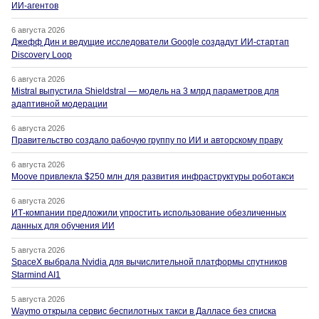
ИИ-агентов
6 августа 2026
Джефф Дин и ведущие исследователи Google создадут ИИ-стартап
Discovery Loop
6 августа 2026
Mistral выпустила Shieldstral — модель на 3 млрд параметров для
адаптивной модерации
6 августа 2026
Правительство создало рабочую группу по ИИ и авторскому праву
6 августа 2026
Moove привлекла $250 млн для развития инфраструктуры роботакси
6 августа 2026
ИТ-компании предложили упростить использование обезличенных
данных для обучения ИИ
5 августа 2026
SpaceX выбрала Nvidia для вычислительной платформы спутников
Starmind AI1
5 августа 2026
Waymo открыла сервис беспилотных такси в Далласе без списка