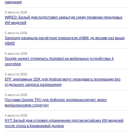
ожидания
5 августа 2026
WIRED: Белый дом подготовил закрытую схему проверки передовых
ИИ-моделей
5 августа 2026
Samsung раскрыла расчётные показатели zHBM: до восьми раз выше
HBM5
5 августа 2026
Google начнет отключать Assistant на мобильных устройствах 4
сентября
5 августа 2026
EFF: рекламные SDK для Android могут передавать геолокацию без
отдельного запроса разрешения
5 августа 2026
Поставки Google TPU для Anthropic профинансируют через
внебалансовую структуру
4 августа 2026
NYT: Белый дом отложил ограничения против китайских ИИ-моделей
после спора в Кремниевой долине