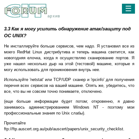
☰
архив
3.3 Как я могу усилить обнаружение атак/защиту под
ОС UNIX?
Не инсталлируйте больше сервисов, чем надо. Я установил все из
моего RedHat Linux дистрибутива и теперь машина светится, как
новогодняя елочка, когда я осуществляю сканирование портов. Я
уже нашел несколько дыр на этой (тестовой) машине, которые я
могу использовать для проникновения внутрь нее.
Используйте 'netstat' или TCP/UDP сканер и 'rpcinfo' для получения
перечня всех сервисов на вашей машине. Опять же, убедитесь, что
все, что вы не совсем точно понимаете, отключено.
(еще больше информации будет потом; откровенно, я давно
занимаюсь администрированием Windows NT - поэтому мои
профессиональные знания по Unix слабы).
Прочитайте
ftp://ftp.auscert.org.au/pub/auscert/papers/unix_security_checklist.