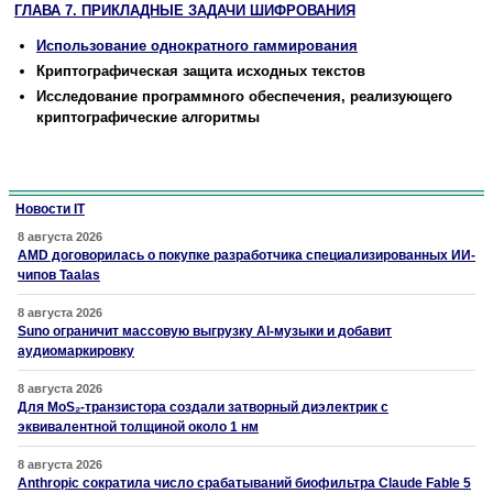
ГЛАВА 7. ПРИКЛАДНЫЕ ЗАДАЧИ ШИФРОВАНИЯ
Использование однократного гаммирования
Криптографическая защита исходных текстов
Исследование программного обеспечения, реализующего
криптографические алгоритмы
Новости IT
8 августа 2026
AMD договорилась о покупке разработчика специализированных ИИ-
чипов Taalas
8 августа 2026
Suno ограничит массовую выгрузку AI-музыки и добавит
аудиомаркировку
8 августа 2026
Для MoS₂-транзистора создали затворный диэлектрик с
эквивалентной толщиной около 1 нм
8 августа 2026
Anthropic сократила число срабатываний биофильтра Claude Fable 5