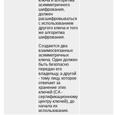
ключа и алгоритма
асимметричного
шифрования,
должен
расшифровываться
с использованием
другого ключа и того
же алгоритма
шифрования.
Создаются два
взаимосвязанных
асимметричных
ключа. Один должен
быть безопасно
передан его
владельцу, а другой
- тому лицу, которое
отвечает за
хранение этих
ключей (CA -
сертификационному
центру ключей), до
начала их
использования.