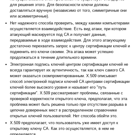
для решения этого. Для безопасности ключи должны
доставляться вручную (независимо от того, симметричные они
или асимметричные).
Нет надежного способа проверить, между какими компьютерами
осуществляется взаимодействие. Есть вид атаки, при котором
атакующий маскируется под CA и получает данные,
передаваемые в ходе взаимодействия. Для этого атакующему
достаточно перехватить запрос к центру сертификации ключей и
подменить его ключи своими. Эта атака может успешно
продолжаться в течение длительного времени.
Электронная подпись ключей центром сертификации ключей не
всегда гарантирует их аутентичность, так как ключ самого CA
может оказаться скомпрометированным. X.509 описывает
способ электронной подписи ключей CA центрами сертификации
ключей более высокого уровня и называет его "путь
сертификации". X.509 рассматривает проблемы, связанные с
проверкой корректности открытого ключа, предполагая, что эта
проблема может быть решена только при отсутствии разрыва в
цепочке доверенных мест в распределенном справочнике
открытых ключей пользователей. Нет способа обойти это.
X.509 предполагает, что пользователь уже имеет доступ к
открытому ключу CA. Как это осуществляется, в нем не
определяется.