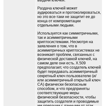
выдачи ключей.
Раздача ключей может
аудироваться и протоколироваться,
но это все-таки не защитит ее до
конца от компрометации
отдельными людьми.
Используется как симметричными,
так и асимметричными
криптосистемами. Несмотря на
заявления о том, что в
асимметричных криптосистемах не
возникает проблем, связанных с
физической доставкой ключей, на
самом деле они есть. X.509
предполагает, что создатель ключей
будет передавать асимметричный
секретный ключ пользователю (и/
или асимметричный открытый ключ
CA) физически безопасным
способом, и что предприняты
соответствующие меры
физической безопасности, чтобы
защитить создателя и проводимые
им операции с данными от атак.