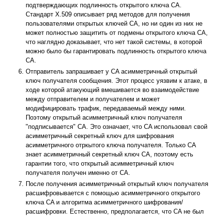
подтверждающих подлинность открытого ключа CA.
Стандарт X.509 описывает ряд методов для получения
пользователями открытых ключей CA, но ни один из них не
может полностью защитить от подмены открытого ключа CA,
что наглядно доказывает, что нет такой системы, в которой
можно было бы гарантировать подлинность открытого ключа
CA.
Отправитель запрашивает у CA асимметричный открытый
ключ получателя сообщения. Этот процесс уязвим к атаке, в
ходе которой атакующий вмешивается во взаимодействие
между отправителем и получателем и может
модифицировать трафик, передаваемый между ними.
Поэтому открытый асимметричный ключ получателя
"подписывается" CA. Это означает, что CA использовал свой
асимметричный секретный ключ для шифрования
асимметричного отркытого ключа получателя. Только CA
знает асимметричный секретный ключ CA, поэтому есть
гарантии того, что открытый асимметричный ключ
получателя получен именно от CA.
После получения асимметричный открытый ключ получателя
расшифровывается с помощью асимметричного открытого
ключа CA и алгоритма асимметричного шифрования/
расшифровки. Естественно, предполагается, что CA не был