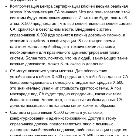
Компрометация центра сертификации ключей весьма реальная
угроза. Компрометация CA означает. Что все пользователи этой
системы будут скомпрометированы. И никто не будет знать об
этом. X.509 предполагает, что все ключи, включая ключи самого
CA, хранятся в безопасном месте. Внедрение системы
справочников X.509 (где хранятся ключи) довольно сложно, и
уязвимо к ошибкам в конфигурации. В настоящее время
слишком мало людей обладают техническими знаниями,
необходимыми для правильного администрирования таких
систем. Более того, понятно, что на людей, занимающих такие
важные должности, может быть оказано давление.
CA могут оказаться узким местом. Для обеспечения
устойчивости к сбоям X.509 предлагает, чтобы база данных CA
была реплицирована с помощью стандартных средств X.500;
это значительно увеличит стоимость криптосистемы. А при
маскараде под CA будет трудно определить, какая система
была атакована. Более того, все данные из базы данных CA
должны посылаться по каналам связи каким-то образом.
Система справочников X.500 сложна в установке,
конфигурировании и администрировании. Доступ к этому
справочнику должен предоставляться либо с помощью
дополнительной службы подписки, либо организации придется
самой ее организовывать. Сертификат X.509 предполагает, что