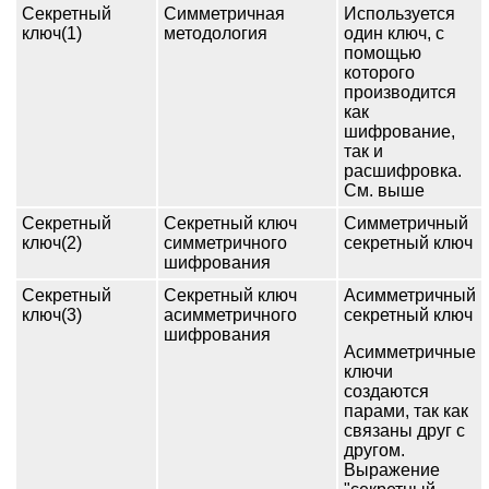
Секретный
Симметричная
Используется
ключ(1)
методология
один ключ, с
помощью
которого
производится
как
шифрование,
так и
расшифровка.
См. выше
Секретный
Секретный ключ
Симметричный
ключ(2)
симметричного
секретный ключ
шифрования
Секретный
Секретный ключ
Асимметричный
ключ(3)
асимметричного
секретный ключ
шифрования
Асимметричные
ключи
создаются
парами, так как
связаны друг с
другом.
Выражение