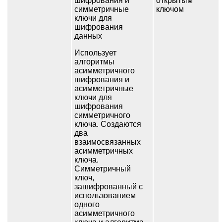
шифрования и
открытым
симметричные
ключом
ключи для
шифрования
данных
Использует
алгоритмы
асимметричного
шифрования и
асимметричные
ключи для
шифрования
симметричного
ключа. Создаются
два
взаимосвязанных
асимметричных
ключа.
Симметричный
ключ,
зашифрованный с
использованием
одного
асимметричного