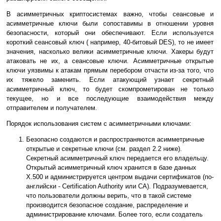
В асимметричных криптосистемах важно, чтобы сеансовые и
асимметричные ключи были сопоставимы в отношении уровня
безопасности, который они обеспечивают. Если используется
короткий сеансовый ключ ( например, 40-битовый DES), то не имеет
значения, насколько велики асимметричные ключи. Хакеры будут
атаковать не их, а сеансовые ключи. Асимметричные открытые
ключи уязвимы к атакам прямым перебором отчасти из-за того, что
их тяжело заменить. Если атакующий узнает секретный
асимметричный ключ, то будет скомпрометирован не только
текущее, но и все последующие взаимодействия между
отправителем и получателем.
Порядок использования систем с асимметричными ключами:
Безопасно создаются и распространяются асимметричные
открытые и секретные ключи (см. раздел 2.2 ниже).
Секретный асимметричный ключ передается его владельцу.
Открытый асимметричный ключ хранится в базе данных
X.500 и администрируется центром выдачи сертификатов (по-
английски - Certification Authority или CA). Подразумевается,
что пользователи должны верить, что в такой системе
производится безопасное создание, распределение и
администрирование ключами. Более того, если создатель