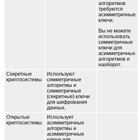
алгоритмов
требуются
асимметричные
ключи.
Вы не можете
использовать
симметричные
ключи для
асимметричных
алгоритмов и
наоборот.
Секретные
Используют
криптосистемы
симметричные
алгоритмы и
симметричные
(секретные) ключи
для шифрования
данных.
Открытые
Использует
криптосистемы
асимметричные
алгоритмы и
асимметричные
ключи для