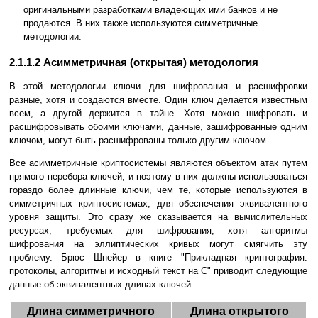
оригинальными разработками владеющих ими банков и не
продаются. В них также используются симметричные
методологии.
2.1.1.2 Асимметричная (открытая) методология
В этой методологии ключи для шифрования и расшифровки
разные, хотя и создаются вместе. Один ключ делается известным
всем, а другой держится в тайне. Хотя можно шифровать и
расшифровывать обоими ключами, данные, зашифрованные одним
ключом, могут быть расшифрованы только другим ключом.
Все асимметричные криптосистемы являются объектом атак путем
прямого перебора ключей, и поэтому в них должны использоваться
гораздо более длинные ключи, чем те, которые используются в
симметричных криптосистемах, для обеспечения эквивалентного
уровня защиты. Это сразу же сказывается на вычислительных
ресурсах, требуемых для шифрования, хотя алгоритмы
шифрования на эллиптических кривых могут смягчить эту
проблему. Брюс Шнейер в книге "Прикладная криптография:
протоколы, алгоритмы и исходный текст на C" приводит следующие
данные об эквивалентных длинах ключей.
Длина симметричного
Длина открытого