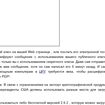
й ключ на вашей Web странице , или послать его электронной по
ашифруют сообщение с использованием вашего публичного клю
е только вы с использованием секретного ключа. Даже сам отправи
е вам сообщение, хотя он сам написал его 5 минут назад. И с
 мощным компьтерам в
ЦРУ
требуются века, чтобы расшифров
ю PGP!
. В связи с ограничениями на экспорт криптографической продук
ерезиденты США должны использовать разные места для загр
льзоваться либо бесплатной версией 2.6.2 , которую можно загру