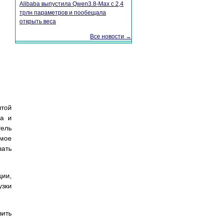
Alibaba выпустила Qwen3.8-Max с 2,4
трлн параметров и пообещала
открыть веса
Все новости →
чтой
ча и
тель
амое
ать
ции,
узки
зить