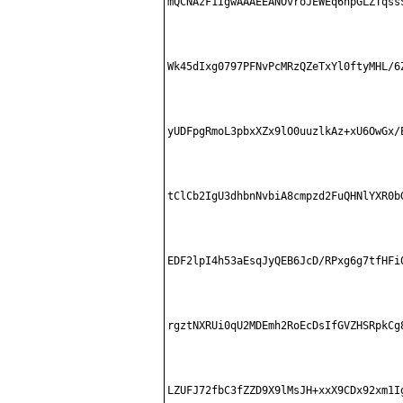
mQCNAzF1IgwAAAEEANOvroJEWEq6npGLZTqssS
Wk45dIxg0797PFNvPcMRzQZeTxYl0ftyMHL/6Z
yUDFpgRmoL3pbxXZx9lO0uuzlkAz+xU6OwGx/E
tClCb2IgU3dhbnNvbiA8cmpzd2FuQHNlYXR0bG
EDF2lpI4h53aEsqJyQEB6JcD/RPxg6g7tfHFi0
rgztNXRUi0qU2MDEmh2RoEcDsIfGVZHSRpkCg8
LZUFJ72fbC3fZZD9X9lMsJH+xxX9CDx92xm1Ig