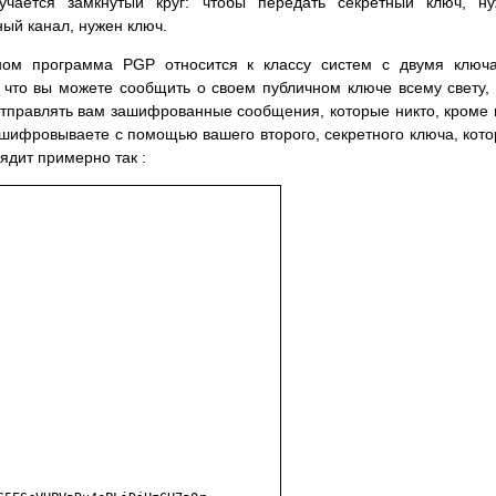
чается замкнутый круг: чтобы передать секретный ключ, ну
ный канал, нужен ключ.
ом программа PGP относится к классу систем с двумя ключа
 что вы можете сообщить о своем публичном ключе всему свету,
тправлять вам зашифрованные сообщения, которые никто, кроме 
шифровываете с помощью вашего второго, секретного ключа, кот
ядит примерно так :