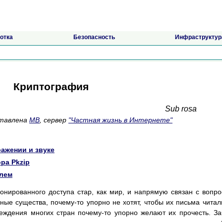
отка
Безопасность
Инфраструктур
Криптография
Sub rosa
ставлена
MB
, сервер
"Частная жизнь в Интернете"
ажении и звуке
ра Pkzip
олем
онированного доступа стар, как мир, и напрямую связан с вопр
ные существа, почему-то упорно не хотят, чтобы их письма читал
еждения многих стран почему-то упорно желают их прочесть. З