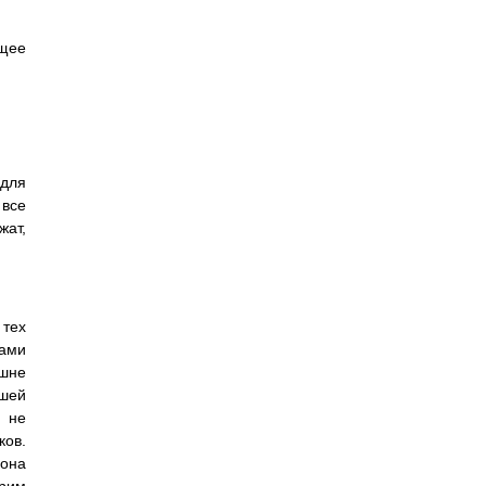
ющее
 для
 все
жат,
 тех
вами
ешне
ьшей
х не
ков.
 она
трим