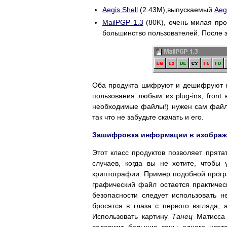
Aegis Shell
(2.43M),выпускаемый
Aeg
MailPGP 1.3
(80K), очень милая пр
большинство пользователей. После з
Оба продукта шифруют и дешифруют как
пользования любым из plug-ins, front 
необходимые файлы!) нужен сам фай
так что не забудьте скачать и его.
Зашифровка информации в изображе
Этот класс продуктов позволяет прята
случаев, когда вы не хотите, чтобы 
криптографии. Пример подобной прог
графический файл остается практичес
безопасности следует использовать 
бросятся в глаза с первого взгляда,
Использовать картину
Танец
Матисса -
содержит большие зоны одного цвет