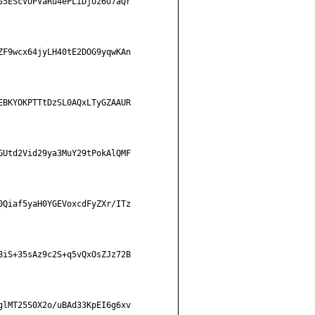
5EScVUPVaRu4ePLiDjUz6U7aQr

F9wcx64jyLH40tE2DOG9yqwKAn

BKYOKPTTtDzSL0AQxLTyGZAAUR

Utd2Vid29ya3MuY29tPokAlQMF

Qiaf5yaH0YGEVoxcdFyZXr/ITz

iS+35sAz9c2S+q5vQxOsZJz72B

lMT25S0X2o/uBAd33KpEI6g6xv
