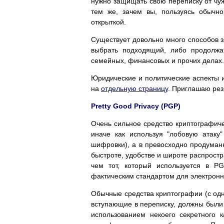
нужно защищать свою переписку от чуж
тем же, зачем вы, пользуясь обычно
открыткой.
Существует довольно много способов з
выбрать подходящий, либо продолж
семейных, финансовых и прочих делах.
Юридические и политические аспекты 
на
отдельную страницу
. Приглашаю рез
Pretty Good Privacy (PGP)
Очень сильное средство криптографичес
иначе как используя "лобовую атаку
шифровки), а в превосходно продуман
быстроте, удобстве и широте распрост
чем тот, который используется в P
фактическим стандартом для электронн
Обычные средства криптографии (с од
вступающие в переписку, должны были 
использованием некоего секретного к