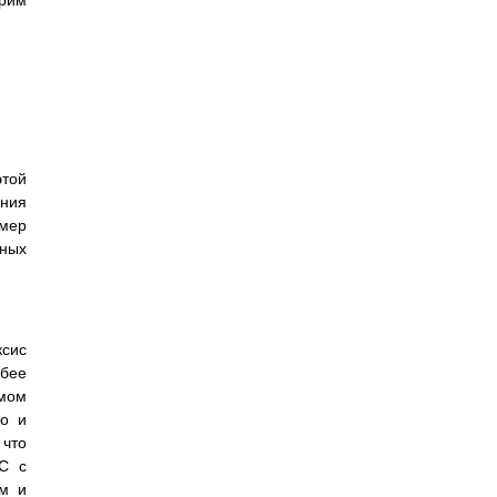
этой
ения
змер
зных
ксис
абее
емом
но и
 что
PC с
ым и