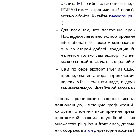
с сайта
MIT
, либо только что выше
PGP 5.0 имеет ограниченный срок бе
можно обойти. Читайте
newsgroups
,
;)
Для всех тех, кто постоянно пр
Последняя легально экспортированная
international). Ее также можно скача
она по старой доброй традиции б
является только сам экспорт, но н
можно спокойно скачать с европейск
Сам по себе экспорт PGP из США 
преследование автора, юридические
версии 5.0 в печатном виде, и др
занимательную. Читайте об этом н
Теперь практические вопросы испо
полноценную, имеющую графический и
которые по той или иной причине предп
программой, весьма неудобной в ис
множество plug-ins и front ends, дел
них собрана в
этой
директории архива
f