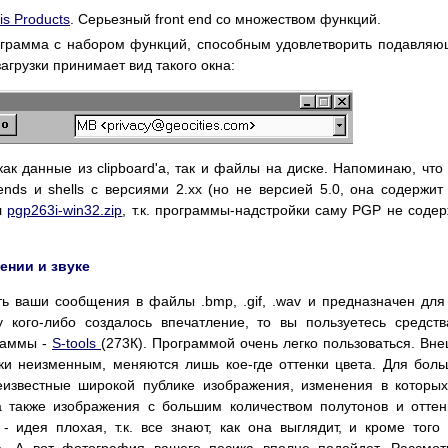
is Products
. Серьезный front end со множеством функций.
ограмма с набором функций, способным удовлетворить подавля
агрузки принимает вид такого окна:
 данные из clipboard'а, так и файлы на диске. Напоминаю, что
ends и shells с версиями 2.xx (но не версией 5.0, она содержит
л
pgp263i-win32.zip
, т.к. программы-надстройки саму PGP не содер
нии и звуке
ть ваши сообщения в файлы .bmp, .gif, .wav и предназначен для
у кого-либо создалось впечатление, то вы пользуетесь средст
раммы -
S-tools
(273К). Программой очень легко пользоваться. Вн
ки неизменным, меняются лишь кое-где оттенки цвета. Для бол
неизвестные широкой публике изображения, изменения в которы
 а также изображения с большим количеством полутонов и оттен
 идея плохая, т.к. все знают, как она выглядит, и кроме того
а. А вот фотография вашего песика вполне подойдет. Pассмо