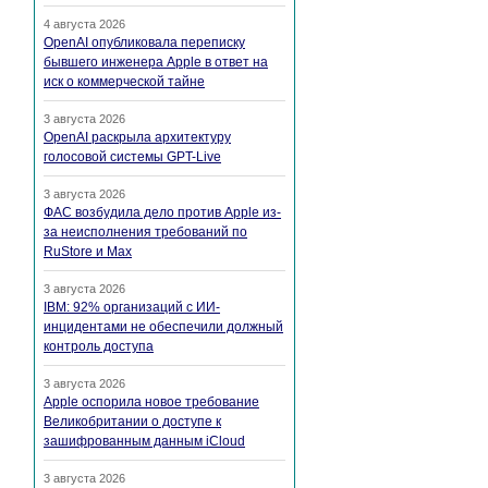
4 августа 2026
OpenAI опубликовала переписку
бывшего инженера Apple в ответ на
иск о коммерческой тайне
3 августа 2026
OpenAI раскрыла архитектуру
голосовой системы GPT-Live
3 августа 2026
ФАС возбудила дело против Apple из-
за неисполнения требований по
RuStore и Max
3 августа 2026
IBM: 92% организаций с ИИ-
инцидентами не обеспечили должный
контроль доступа
3 августа 2026
Apple оспорила новое требование
Великобритании о доступе к
зашифрованным данным iCloud
3 августа 2026