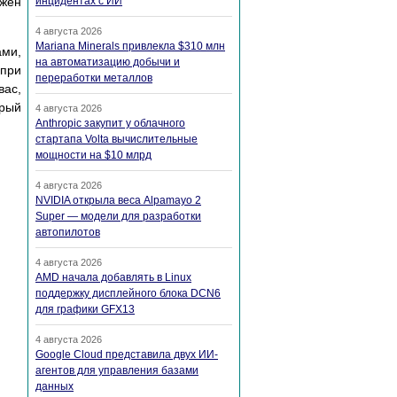
жен
инцидентах с ИИ
4 августа 2026
Mariana Minerals привлекла $310 млн
ми,
на автоматизацию добычи и
 при
переработки металлов
вас,
орый
4 августа 2026
Anthropic закупит у облачного
стартапа Volta вычислительные
мощности на $10 млрд
4 августа 2026
NVIDIA открыла веса Alpamayo 2
Super — модели для разработки
автопилотов
4 августа 2026
AMD начала добавлять в Linux
поддержку дисплейного блока DCN6
для графики GFX13
4 августа 2026
Google Cloud представила двух ИИ-
агентов для управления базами
данных