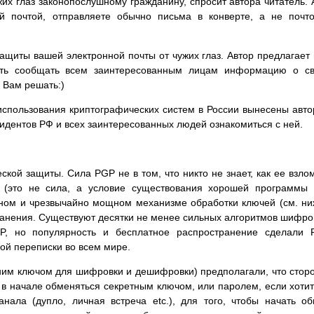
их глаз законопослушному гражданину, спросит автора читатель. 
й почтой, отправляете обычно письма в конверте, а не почт
ащиты вашей электронной почты от чужих глаз. Автор предлагает
ать сообщать всем заинтересованным лицам информацию о св
 Вам решать:)
использования криптографических систем в России вынесены авт
идентов РФ и всех заинтересованных людей ознакомиться с ней.
кой защиты. Сила PGP не в том, что никто не знает, как ее взло
" (это не сила, а условие существования хорошей программы
ном и чрезвычайно мощном механизме обработки ключей (см. ни
ранения. Существуют десятки не менее сильных алгоритмов шифро
GP, но популярность и бесплатное распространение сделали
ой переписки во всем мире.
ним ключом для шифровки и дешифровки) предполагали, что стор
в начале обменяться секретным ключом, или паролем, если хотит
анала (дупло, личная встреча etc.), для того, чтобы начать о