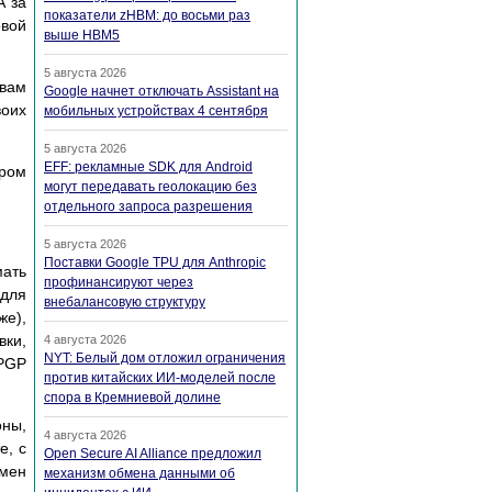
А за
показатели zHBM: до восьми раз
овой
выше HBM5
5 августа 2026
 вам
Google начнет отключать Assistant на
оих
мобильных устройствах 4 сентября
5 августа 2026
EFF: рекламные SDK для Android
ором
могут передавать геолокацию без
отдельного запроса разрешения
5 августа 2026
Поставки Google TPU для Anthropic
мать
профинансируют через
 для
внебалансовую структуру
же),
вки,
4 августа 2026
NYT: Белый дом отложил ограничения
 PGP
против китайских ИИ-моделей после
спора в Кремниевой долине
оны,
4 августа 2026
е, с
Open Secure AI Alliance предложил
бмен
механизм обмена данными об