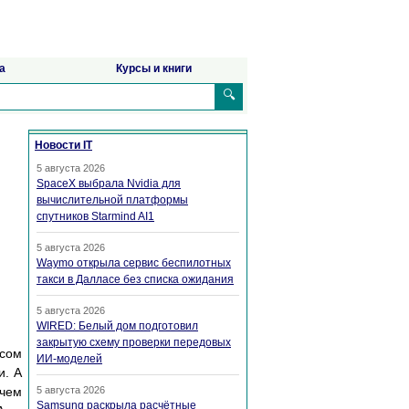
а
Курсы и книги
🔍
Новости IT
5 августа 2026
SpaceX выбрала Nvidia для
вычислительной платформы
спутников Starmind AI1
5 августа 2026
Waymo открыла сервис беспилотных
такси в Далласе без списка ожидания
5 августа 2026
WIRED: Белый дом подготовил
закрытую схему проверки передовых
осом
ИИ-моделей
и. А
ачем
5 августа 2026
Samsung раскрыла расчётные