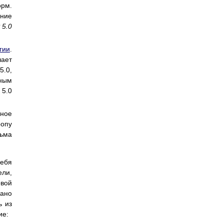
орм.
ение
 5.0
гии
.
чает
5.0,
нным
 5.0
бное
ропу
сьма
ебя
ели,
овой
ано
ь из
ие: