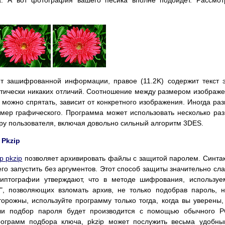
ит зашифрованной информации, правое (11.2K) содержит текст 
ктически никаких отличий. Соотношение между размером изображ
 можно спрятать, зависит от конкретного изображения. Иногда ра
мер графического. Программа может использовать несколько ра
у пользователя, включая довольно сильный алгоритм 3DES.
Pkzip
р pkzip
позволяет архивировать файлы с защитой паролем. Синта
го запустить без аргументов. Этот способ защиты значительно сл
иптографии утверждают, что в методе шифрования, использу
", позволяющих взломать архив, не только подобрав пароль, 
торожны, используйте программу только тогда, когда вы уверены,
сли подбор пароля будет производится с помощью обычного 
рограмм подбора ключа, pkzip может послужить весьма удобн