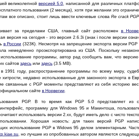
дшей великолепной
версией 5.0
, написанной для различных платф
сплатного пользования (2 месяца), хотя при желании это огранич
 там все описано, стоит лишь ввести ключевые слова
Re crack PGP
оживает за пределами США, главный сайт расположен
в Норве
 версия на сегодня - это версия 2.6.3i (знак i после версии озна
ть
в России
(323К). Несмотря на запрещение экспорта версии PGP 
ыла немедленно проэкспортирована из США. Поскольку незако
е использование программы, автор рад сообщить вам, что версию
их сайтов
здесь
или
здесь
(3.5 MB).
в 1991 году, распространение программы по всему миру, суде
 хитрости, недавно использованные для законного экспорта в Ев
угие связанные с PGP моменты представляют из себя историю ве
а официальном сайте
в Норвегии
.
льзования PGP. В то время как PGP 5.0 представляет из с
нтерфейс, программу для Windows 95 и Макинтоша, пользоват
очитают использовать версии 2.xx, будут иметь дело с чисто текст
пользовании. Хорошая новость: для таких версий PGP напис
ающих использование PGP в Widows 95 делом элементарным. Част
tp.kiae.su
, но лучшие из опробованных автором являются следующ