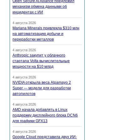
Open Secure AI Alliance предложил
механизм обмена данными об
инцидентах с ИИ
4 августа 2026
Mariana Minerals привлекла $310 млн
на автоматизацию добычи и
переработки металлов
4 августа 2026
Anthropic закупит у облачного
стартапа Volta вычислительные
мощности на $10 млрд
4 августа 2026
NVIDIA открыла веса Alpamayo 2
Super — модели для разработки
автопилотов
4 августа 2026
AMD начала добавлять в Linux
поддержку дисплейного блока DCN6
для графики GFX13
4 августа 2026
Google Cloud представила двух ИИ-