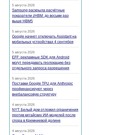
5 августа 2026
Samsung раскрыла расчётные
показатели zHBM: до восьми раз
выше HBM5
5 августа 2026
Google начнет отключать Assistant на
мобильных устройствах 4 сентября
5 августа 2026
EFF: рекламные SDK для Android
могут передавать геолокацию без
отдельного запроса разрешения
5 августа 2026
Поставки Google TPU для Anthropic
профинансируют через
внебалансовую структуру
4 августа 2026
NYT: Белый дом отложил ограничения
против китайских ИИ-моделей после
спора в Кремниевой долине
4 августа 2026