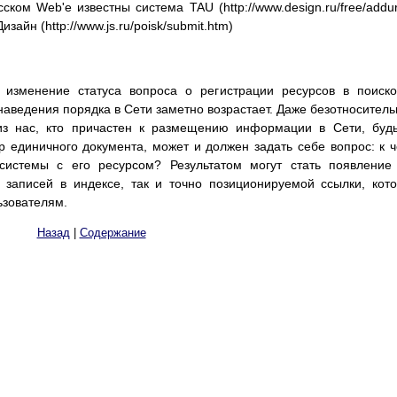
ком Web'е известны система TAU (http://www.design.ru/free/addur
зайн (http://www.js.ru/poisk/submit.htm)
 изменение статуса вопроса о регистрации ресурсов в поиск
наведения порядка в Сети заметно возрастает. Даже безотноситель
из нас, кто причастен к размещению информации в Сети, буд
р единичного документа, может и должен задать себе вопрос: к 
системы с его ресурсом? Результатом могут стать появление
 записей в индексе, так и точно позиционируемой ссылки, кот
ьзователям.
Назад
|
Содержание