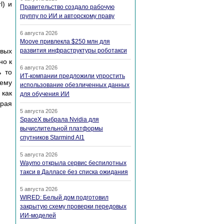
l) и
Правительство создало рабочую
группу по ИИ и авторскому праву
6 августа 2026
Moove привлекла $250 млн для
овых
развития инфраструктуры роботакси
но к
6 августа 2026
ь то
ИТ-компании предложили упростить
чему
использование обезличенных данных
 как
для обучения ИИ
орая
5 августа 2026
SpaceX выбрала Nvidia для
вычислительной платформы
спутников Starmind AI1
5 августа 2026
Waymo открыла сервис беспилотных
такси в Далласе без списка ожидания
5 августа 2026
WIRED: Белый дом подготовил
закрытую схему проверки передовых
ИИ-моделей