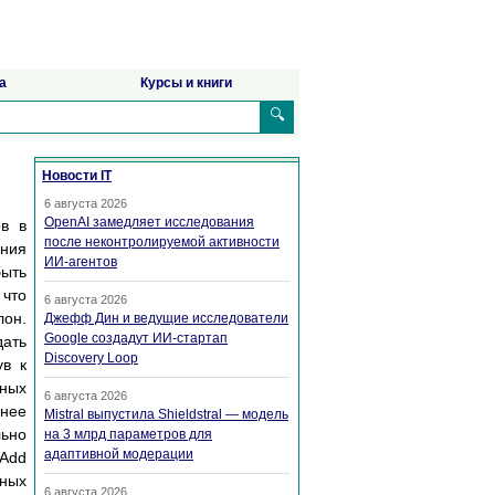
а
Курсы и книги
🔍
Новости IT
6 августа 2026
OpenAI замедляет исследования
ов в
после неконтролируемой активности
ения
ИИ-агентов
быть
 что
6 августа 2026
лон.
Джефф Дин и ведущие исследователи
Google создадут ИИ-стартап
дать
Discovery Loop
ув к
жных
6 августа 2026
енее
Mistral выпустила Shieldstral — модель
ьно
на 3 млрд параметров для
адаптивной модерации
 Add
бных
6 августа 2026