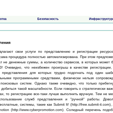
отка
Безопасность
Инфраструктур
ления
длагают свои услуги по представлению и регистрации ресурс
 сама процедура полностью автоматизирована. При этом предлож
т не денежные суммы, а количество сервисов, в которых может 
50! Очевидно, что неизбежен проигрыш в качестве регистрации,
ы представления для которых трудно подогнать под один шаб
льными программными средствами, физически нельзя сопровож
поисковых систем. Однако также очевидно, что только прибегн
 добиться такой масштабности. Если говорить о стратегически ва
ах, то регистрацию все-таки лучше выполнить вручную. Тем не м
пользование служб представления и "ручной" работы. Довол
латные, системы, такие как Submit It! (http://free.submit-it.com),
motion (http://www.cyberpromotion.com). Солидный перечень подо