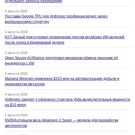
отдельного запроса разрешения
5 августа 2026
Поставки Google TPU для Anthropic профинансируют через
внебалансовую структуру
4 августа 2026
NYT: Белый дом отложил ограничения против китайских ИИ-моделей
после спора в Кремниевой долине
4 августа 2026
Open Secure AI Alliance предложил механизм обмена данными об
инцидентах с ИИ
4 августа 2026
Mariana Minerals привлекла $310 млн на автоматизацию добычи и
переработки металлов
4 августа 2026
Anthropic закупит у облачного стартапа Volta вычислительные мощности
на $10 млрд
4 августа 2026
NVIDIA открыла веса Alpamayo 2 Super — модели для разработки
автопилотов