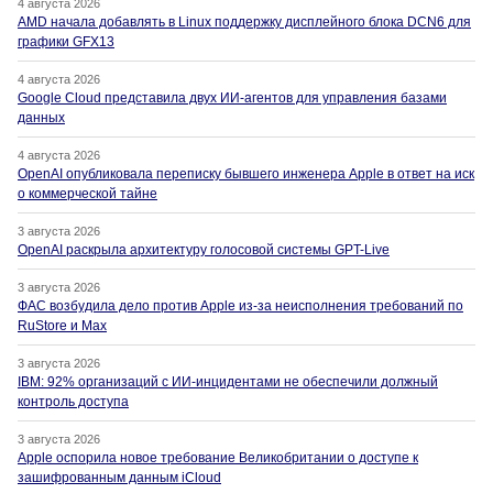
4 августа 2026
AMD начала добавлять в Linux поддержку дисплейного блока DCN6 для
графики GFX13
4 августа 2026
Google Cloud представила двух ИИ-агентов для управления базами
данных
4 августа 2026
OpenAI опубликовала переписку бывшего инженера Apple в ответ на иск
о коммерческой тайне
3 августа 2026
OpenAI раскрыла архитектуру голосовой системы GPT-Live
3 августа 2026
ФАС возбудила дело против Apple из-за неисполнения требований по
RuStore и Max
3 августа 2026
IBM: 92% организаций с ИИ-инцидентами не обеспечили должный
контроль доступа
3 августа 2026
Apple оспорила новое требование Великобритании о доступе к
зашифрованным данным iCloud