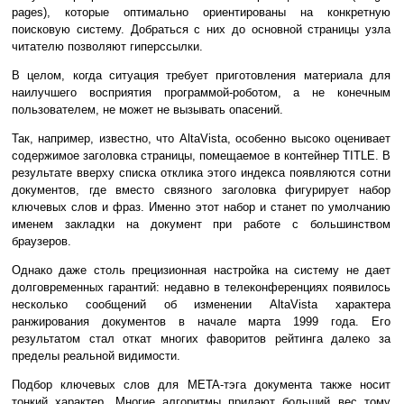
pages), которые оптимально ориентированы на конкретную
поисковую систему. Добраться с них до основной страницы узла
читателю позволяют гиперссылки.
В целом, когда ситуация требует приготовления материала для
наилучшего восприятия программой-роботом, а не конечным
пользователем, не может не вызывать опасений.
Так, например, известно, что AltaVista, особенно высоко оценивает
содержимое заголовка страницы, помещаемое в контейнер TITLE. В
результате вверху списка отклика этого индекса появляются сотни
документов, где вместо связного заголовка фигурирует набор
ключевых слов и фраз. Именно этот набор и станет по умолчанию
именем закладки на документ при работе с большинством
браузеров.
Однако даже столь прецизионная настройка на систему не дает
долговременных гарантий: недавно в телеконференциях появилось
несколько сообщений об изменении AltaVista характера
ранжирования документов в начале марта 1999 года. Его
результатом стал откат многих фаворитов рейтинга далеко за
пределы реальной видимости.
Подбор ключевых слов для META-тэга документа также носит
тонкий характер. Многие алгоритмы придают больший вес тому