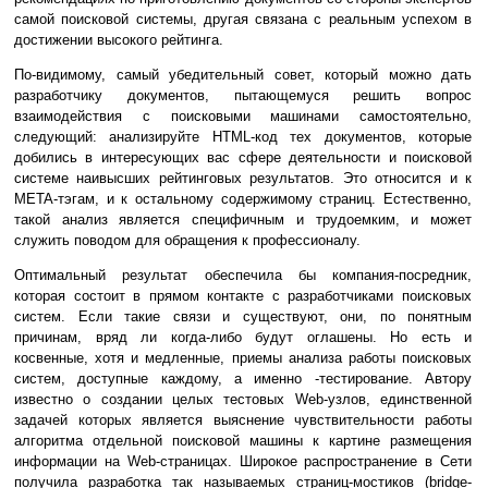
самой поисковой системы, другая связана с реальным успехом в
достижении высокого рейтинга.
По-видимому, самый убедительный совет, который можно дать
разработчику документов, пытающемуся решить вопрос
взаимодействия с поисковыми машинами самостоятельно,
следующий: анализируйте HTML-код тех документов, которые
добились в интересующих вас сфере деятельности и поисковой
системе наивысших рейтинговых результатов. Это относится и к
META-тэгам, и к остальному содержимому страниц. Естественно,
такой анализ является специфичным и трудоемким, и может
служить поводом для обращения к профессионалу.
Оптимальный результат обеспечила бы компания-посредник,
которая состоит в прямом контакте с разработчиками поисковых
систем. Если такие связи и существуют, они, по понятным
причинам, вряд ли когда-либо будут оглашены. Но есть и
косвенные, хотя и медленные, приемы анализа работы поисковых
систем, доступные каждому, а именно -тестирование. Автору
известно о создании целых тестовых Web-узлов, единственной
задачей которых является выяснение чувствительности работы
алгоритма отдельной поисковой машины к картине размещения
информации на Web-страницах. Широкое распространение в Сети
получила разработка так называемых страниц-мостиков (bridge-