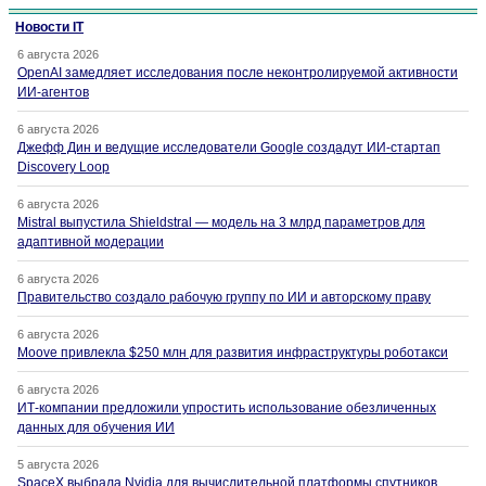
Новости IT
6 августа 2026
OpenAI замедляет исследования после неконтролируемой активности
ИИ-агентов
6 августа 2026
Джефф Дин и ведущие исследователи Google создадут ИИ-стартап
Discovery Loop
6 августа 2026
Mistral выпустила Shieldstral — модель на 3 млрд параметров для
адаптивной модерации
6 августа 2026
Правительство создало рабочую группу по ИИ и авторскому праву
6 августа 2026
Moove привлекла $250 млн для развития инфраструктуры роботакси
6 августа 2026
ИТ-компании предложили упростить использование обезличенных
данных для обучения ИИ
5 августа 2026
SpaceX выбрала Nvidia для вычислительной платформы спутников