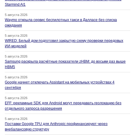
Starmind AI1
5 августа 2026
Waymo открыла сервис беспилотных такси в Далласе без списка
ожидания
5 августа 2026
WIRED: Белый дом подготовил закрытую схему проверки передовых
ИИ-моделей
5 августа 2026
Samsung раскрыла расчётные показатели zHBM: до восьми раз выше
HBM5
5 августа 2026
Google начнет отключать Assistant на мобильных устройствах 4
сентября
5 августа 2026
EFF: рекламные SDK для Android могут передавать геолокацию без
отдельного запроса разрешения
5 августа 2026
Поставки Google TPU для Anthropic профинансируют через
внебалансовую структуру