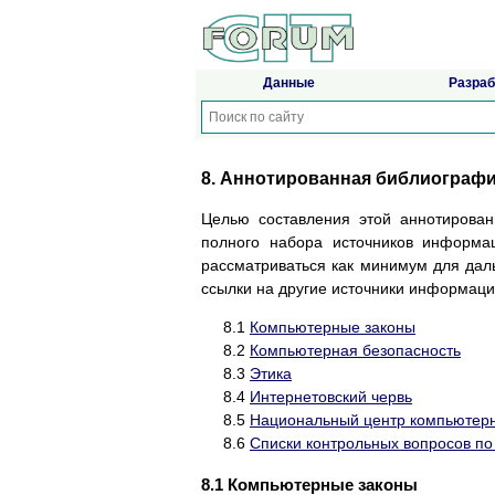
Данные
Разраб
8. Аннотиpованная библиогpаф
Целью составления этой аннотирова
полного набора источников информац
рассматриваться как минимум для дал
ссылки на другие источники информации
8.1
Компьютеpные законы
8.2
Компьютерная безопасность
8.3
Этика
8.4
Интернетовский червь
8.5
Национальный центр компьютерн
8.6
Списки контрольных вопросов по
8.1 Компьютеpные законы