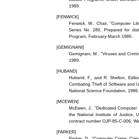
1989.
[FENWICK]
Fenwick, W., Chair, "Computer Lit
Series No. 280, Prepared for dist
Program, February-March 1985.
[GEMIGNANI]
Gemignani, M., "Viruses and Crimi
1989.
[HUBAND]
Huband, F., and R. Shelton, Edit
Combating Theft of Software and U
National Science Foundation, 1986.
[MCEWEN]
McEwen, J., "Dedicated Computer C
the National Institute of Justice,
contract number OJP-85-C-006, Wa
[PARKER]
Parker, D., "Computer Crime: Crimi