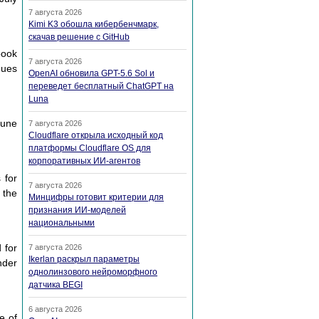
7 августа 2026
Kimi K3 обошла кибербенчмарк,
скачав решение с GitHub
book
7 августа 2026
ques
OpenAI обновила GPT-5.6 Sol и
переведет бесплатный ChatGPT на
Luna
June
7 августа 2026
Cloudflare открыла исходный код
платформы Cloudflare OS для
корпоративных ИИ-агентов
 for
7 августа 2026
 the
Минцифры готовит критерии для
признания ИИ-моделей
национальными
 for
7 августа 2026
Ikerlan раскрыл параметры
nder
однолинзового нейроморфного
датчика BEGI
6 августа 2026
e of