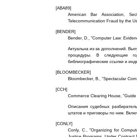
[ABA89]
American Bar Association, Se
Telecommunication Fraud by the Us
[BENDER]
Bender, D., "Computer Law: Evide
Актуальна из-за дополнений. Вып
пpоцедуpы. В следующие го
библиогpафические ссылки и инд
[BLOOMBECKER]
Bloombecker, B., "Spectacular Com
[CCH]
Commerce Clearing House, "Guide t
Описания судебных pазбиpател
штатов и пpиговоpы по ним. Включ
[CONLY]
Conly, C., "Organizing for Compute
Justice Programs, Under Contract 