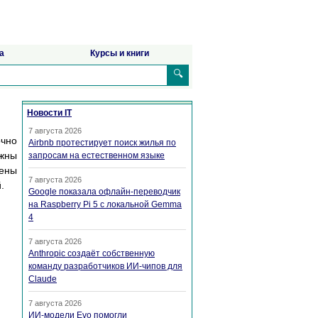
а
Курсы и книги
🔍
Новости IT
7 августа 2026
очно
Airbnb протестирует поиск жилья по
лжны
запросам на естественном языке
чены
7 августа 2026
.
Google показала офлайн-переводчик
на Raspberry Pi 5 с локальной Gemma
4
7 августа 2026
Anthropic создаёт собственную
команду разработчиков ИИ-чипов для
Claude
7 августа 2026
ИИ-модели Evo помогли