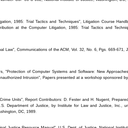
igation, 1985: Trial Tactics and Techniques", Litigation Course Hand
ribution at the Computer Litigation, 1985: Trial Tactics and Techni
nal Law", Communications of the ACM, Vol. 32, No. 6, Pgs. 669-671, 
ors, "Protection of Computer Systems and Software: New Approaches
nauthorized Intrusion", Papers presented at a workshop sponsored by
rime Units", Report Contributors: D. Fester and H. Nugent, Prepared
 U.S. Department of Justice, by Institute for Law and Justice, Inc., u
shington, DC, 1989.
nal Justice Resource Manual", U.S. Dept. of Justice, National Institut