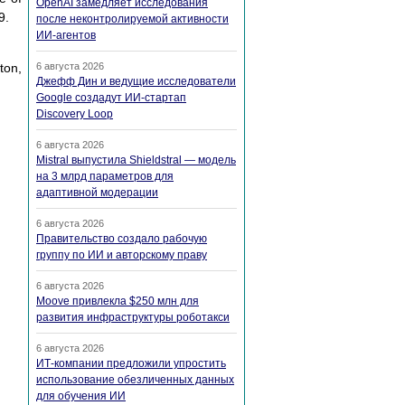
OpenAI замедляет исследования
9.
после неконтролируемой активности
ИИ-агентов
ton,
6 августа 2026
Джефф Дин и ведущие исследователи
Google создадут ИИ-стартап
Discovery Loop
6 августа 2026
Mistral выпустила Shieldstral — модель
на 3 млрд параметров для
адаптивной модерации
6 августа 2026
Правительство создало рабочую
группу по ИИ и авторскому праву
6 августа 2026
Moove привлекла $250 млн для
развития инфраструктуры роботакси
6 августа 2026
ИТ-компании предложили упростить
использование обезличенных данных
для обучения ИИ