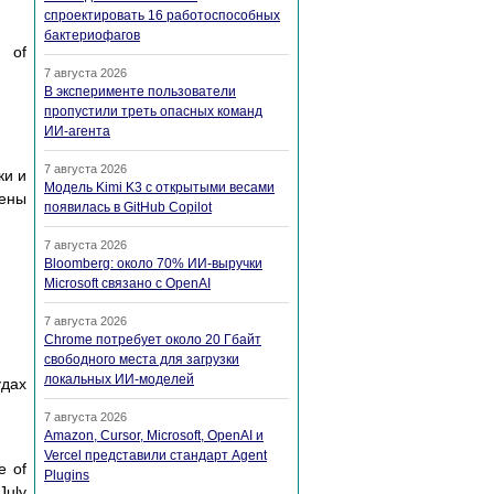
спроектировать 16 работоспособных
бактериофагов
n of
7 августа 2026
В эксперименте пользователи
пропустили треть опасных команд
ИИ-агента
.
7 августа 2026
ки и
Модель Kimi K3 с открытыми весами
ены
появилась в GitHub Copilot
7 августа 2026
Bloomberg: около 70% ИИ-выручки
Microsoft связано с OpenAI
7 августа 2026
Chrome потребует около 20 Гбайт
свободного места для загрузки
локальных ИИ-моделей
удах
7 августа 2026
Amazon, Cursor, Microsoft, OpenAI и
Vercel представили стандарт Agent
e of
Plugins
July