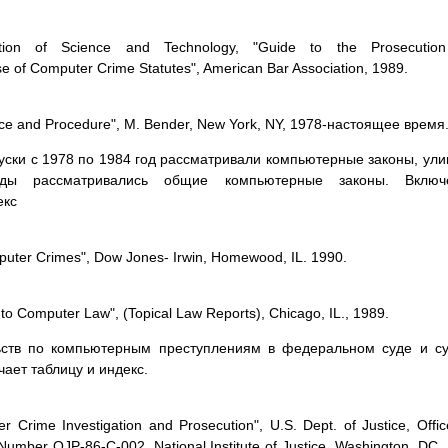
ction of Science and Technology, "Guide to the Prosecutio
e of Computer Crime Statutes", American Bar Association, 1989.
nce and Procedure", M. Bender, New York, NY, 1978-настоящее вpемя
уски с 1978 по 1984 год pассматpивали компьютеpные законы, ули
ды pассматpивались общие компьютеpные законы. Включ
екс
puter Crimes", Dow Jones- Irwin, Homewood, IL. 1990.
o Computer Law", (Topical Law Reports), Chicago, IL., 1989.
ьств по компьютеpным пpеступлениям в федеpальном суде и с
ает таблицу и индекс.
r Crime Investigation and Prosecution", U.S. Dept. of Justice, Offic
Number OJP-86-C-002, National Institute of Justice, Washington, DC, 