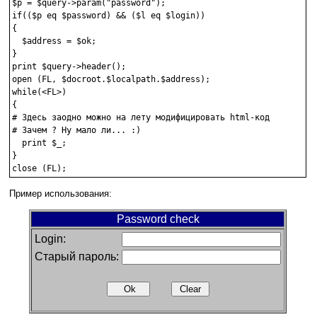
$p = $query->param("password");

if(($p eq $password) && ($l eq $login))

{

  $address = $ok;

}

print $query->header();

open (FL, $docroot.$localpath.$address);

while(<FL>)

{

# Здесь заодно можно на лету модифицировать html-код

# Зачем ? Ну мало ли... :)

  print $_;

}

Пример использования:
Password check
Login:
Старый пароль: