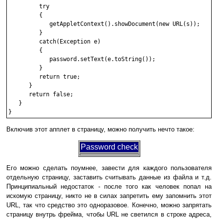
         try

         {

            getAppletContext().showDocument(new URL(s));

         }

         catch(Exception e)

         {

            password.setText(e.toString());

         }

         return true;

      }

      return false;

   }

Включив этот апплет в страницу, можно получить нечто такое:
Password check
Его можно сделать поумнее, завести для каждого пользователя
отдельную страницу, заставить считывать данные из файла и т.д.
Принципиальный недостаток - после того как человек попал на
искомую страницу, никто не в силах запретить ему запомнить этот
URL, так что средство это одноразовое. Конечно, можно запрятать
страницу внутрь фрейма, чтобы URL не светился в строке адреса,