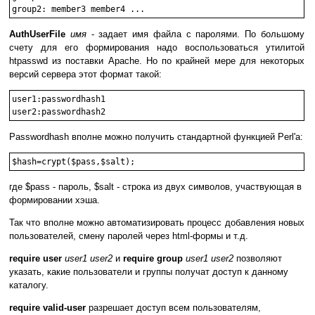
AuthUserFile
имя
- задает имя файла с паролями. По большому
счету для его формирования надо воспользоваться утилитой
htpasswd из поставки Apache. Но по крайней мере для некоторых
версий сервера этот формат такой:
user1:passwordhash1

Passwordhash вполне можно получить стандартной функцией Perl'а:
где $pass - пароль, $salt - строка из двух символов, участвующая в
формировании хэша.
Так что вполне можно автоматизировать процесс добавления новых
пользователей, смену паролей через html-формы и т.д.
require user
user1 user2
и
require group
user1 user2
позволяют
указать, какие пользователи и группы получат доступ к данному
каталогу.
require valid-user
разрешает доступ всем пользователям,