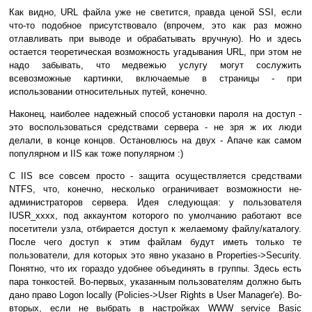
Как видно, URL файла уже не светится, правда ценой SSI, если
что-то подобное присутствовало (впрочем, это как раз можно
отлавливать при выводе и обрабатывать вручную). Но и здесь
остается теоретическая возможность угадывания URL, при этом не
надо забывать, что медвежью услугу могут сослужить
всевозможные картинки, включаемые в страницы - при
использовании относительных путей, конечно.
Наконец, наиболее надежный способ установки пароля на доступ -
это воспользоваться средствами сервера - не зря ж их люди
делали, в конце концов. Остановлюсь на двух - Апаче как самом
популярном и IIS как тоже популярном :)
С IIS все совсем просто - защита осуществляется средствами
NTFS, что, конечно, несколько ограничивает возможности не-
администраторов сервера. Идея следующая: у пользователя
IUSR_xxxx, под аккаунтом которого по умолчанию работают все
посетители узла, отбирается доступ к желаемому файлу/каталогу.
После чего доступ к этим файлам будут иметь только те
пользователи, для которых это явно указано в Properties->Security.
Понятно, что их гораздо удобнее объединять в группы. Здесь есть
пара тонкостей. Во-первых, указанным пользователям должно быть
дано право Logon locally (Policies->User Rights в User Manager'е). Во-
вторых, если не выбрать в настройках WWW service Basic