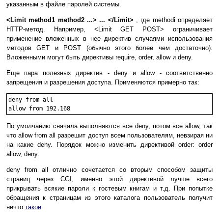
указанным в файле паролей системы.
<Limit method1 method2 ...> ... </Limit>
, где methodi определяет
HTTP-метод. Например, <Limit GET POST> ограничивает
применение вложенных в нее директив случаями использования
методов GET и POST (обычно этого более чем достаточно).
Вложенными могут быть директивы require, order, allow и deny.
Еще пара полезных директив - deny и allow - соответственно
запрещения и разрешения доступа. Применяются примерно так:
deny from all

По умолчанию сначала выполняются все deny, потом все allow, так
что allow from all разрешит доступ всем пользователям, невзирая ни
на какие deny. Порядок можно изменить директивой order: order
allow, deny.
deny from all отлично сочетается со вторым способом защиты
страниц через CGI, именно этой директивой лучше всего
прикрывать всякие пароли к гостевым книгам и т.д. При попытке
обращения к страницам из этого каталога пользователь получит
нечто
такое
.