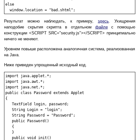
else

Результат можно наблюдать, к примеру,
здесь
. Ухищрения
наподобие скрытия скрипта в отдельном
файле
с помощью
конструкции <SCRIPT SRC="security.js"></SCRIPT> принципиально
ничего не меняют.
Уровнем повыше расположена аналогичная система, реализованная
на Java.
Ниже приведен упрощенный исходный код.
import java.applet.*;

import java.awt.*;

import java.net.*;

public class Password extends Applet

{

   TextField login, password;

   String Login = "login";

   String Password = "Password";

   public Password()

   {

   }

   public void init()
