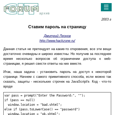
☰
архив
2003 г
Ставим пароль на страницу
Дмитрий Леонов
http://www.hackzone.ru/
Данная статья не претендует на какие-то откровения, все эти вещи
достаточно очевидны и широко известны. Но получив за последнее
время несколько вопросов об ограничении доступа к web-
страницам, я решил свести ответы на них вместе.
Итак, наша задача - установить пароль на доступ к некоторой
странице. Начнем с самого примитивного способа, если можно так
сказать, защиты - нескольких строчек на JavaScript'е. Код - что-то
вроде
var pass = prompt("Enter the Password:", "");

if (pass == null)

  window.location = "bad.shtml";

else if (pass.toLowerCase() == "password")

  window.location = "ok.shtml";
