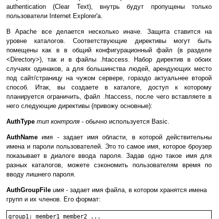
authentication (Clear Text), внутрь будут пропущены только
пользователи Internet Explorer'а.
В Apache все делается несколько иначе. Защита ставится на
уровне каталогов. Соответствующие директивы могут быть
помещены как в в общий конфигурационный файл (в разделе
<Directory>), так и в файлы .htaccess. Набор директив в обоих
случаях одинаков, а для большинства людей, арендующих место
под сайт/страницу на чужом сервере, гораздо актуальнее второй
способ. Итак, вы создаете в каталоге, доступ к которому
планируется ограничить, файл .htaccess, после чего вставляете в
него следующие директивы (привожу основные):
AuthType
тип контроля
- обычно используется Basic.
AuthName
имя - задает имя области, в которой действительны
имена и пароли пользователей. Это то самое имя, которое броузер
показывает в диалоге ввода пароля. Задав одно такое имя для
разных каталогов, можете сэкономить пользователям время по
вводу лишнего пароля.
AuthGroupFile
имя
- задает имя файла, в котором хранятся имена
групп и их членов. Его формат:
group1: member1 member2 ...
