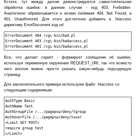
Кстати, тут между делом демонстрируется самостоятельная
обработка ошибок: в данном случае - код 403, Forbidden.
Аналогично обрабатывается и всеми любимая 404, Not Found, и
401, Unauthorized. Для этого достаточно добавить в .htaccess
директиву ErrorDocument код url:
ErrorDocument 404 /cgi-bin/bad.pl

ErrorDocument 403 /cgi-bin/badaccess.pl

Все, что делает скрипт - формирует сообщение об ошибке,
используя переменную окружения REQUEST_URI, так что всместо
него вполне можно просто указать какую-нибудь подходящую
страницу.
Для заключительного примера используем файл .htaccess со
следующим содержимым:
AuthType Basic

AuthName Test

AuthGroupFile /.../pagepsw/deny/tgroup

AuthUserFile /.../pagepsw/deny/tuser

<Limit GET POST>

require group test
