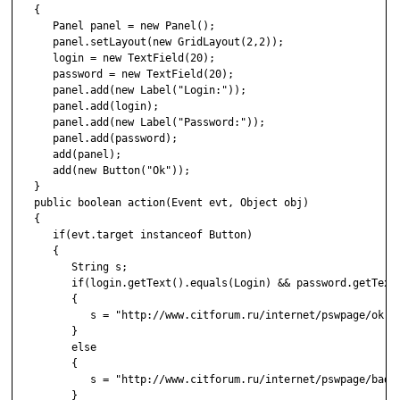
   {

      Panel panel = new Panel();

      panel.setLayout(new GridLayout(2,2));

      login = new TextField(20);

      password = new TextField(20);

      panel.add(new Label("Login:"));

      panel.add(login);

      panel.add(new Label("Password:"));

      panel.add(password);

      add(panel);

      add(new Button("Ok"));

   }

   public boolean action(Event evt, Object obj)

   {

      if(evt.target instanceof Button)

      {

         String s;

         if(login.getText().equals(Login) && password.getText(
         {

            s = "http://www.citforum.ru/internet/pswpage/ok.sh
         }

         else

         {

            s = "http://www.citforum.ru/internet/pswpage/bad.s
         }
