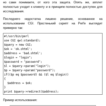
но сами понимаете, от кого эта защита. Опять же, апплет
полностью уходит к клиенту и в принципе полностью доступен для
исследования.
Последнего недостатка лишено решение, основанное на
использовании CGI. Простенький скрипт на Perl'е выглядит
примерно так:
#!/usr/bin/perl

use CGI qw(:standard);

$query = new CGI;

$ok = 'ok.shtml';

$address = 'bad.shtml';

$login = "login";

$password = "password";

$l = $query->param("login");

$p = $query->param("password");

if(($p eq $password) && ($l eq $login))

{

  $address = $ok;

}

Пример использования: