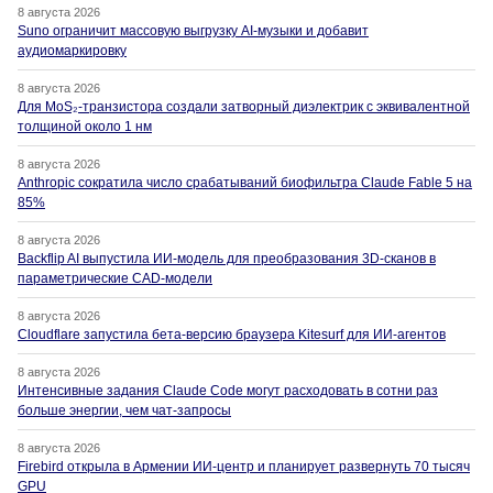
8 августа 2026
Suno ограничит массовую выгрузку AI-музыки и добавит
аудиомаркировку
8 августа 2026
Для MoS₂-транзистора создали затворный диэлектрик с эквивалентной
толщиной около 1 нм
8 августа 2026
Anthropic сократила число срабатываний биофильтра Claude Fable 5 на
85%
8 августа 2026
Backflip AI выпустила ИИ-модель для преобразования 3D-сканов в
параметрические CAD-модели
8 августа 2026
Cloudflare запустила бета-версию браузера Kitesurf для ИИ-агентов
8 августа 2026
Интенсивные задания Claude Code могут расходовать в сотни раз
больше энергии, чем чат-запросы
8 августа 2026
Firebird открыла в Армении ИИ-центр и планирует развернуть 70 тысяч
GPU