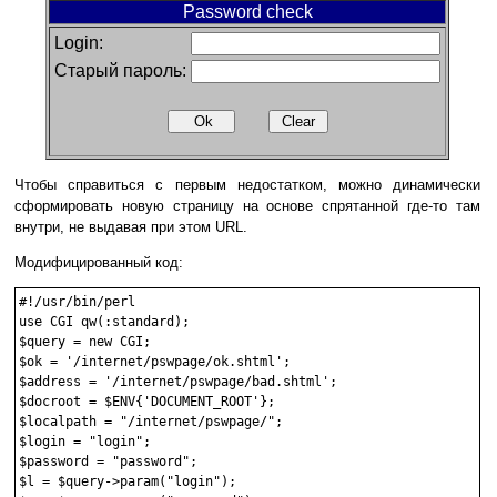
Password check
Login:
Старый пароль:
Чтобы справиться с первым недостатком, можно динамически
сформировать новую страницу на основе спрятанной где-то там
внутри, не выдавая при этом URL.
Модифицированный код:
#!/usr/bin/perl

use CGI qw(:standard);

$query = new CGI;

$ok = '/internet/pswpage/ok.shtml';

$address = '/internet/pswpage/bad.shtml';

$docroot = $ENV{'DOCUMENT_ROOT'};

$localpath = "/internet/pswpage/";

$login = "login";

$password = "password";

$l = $query->param("login");
