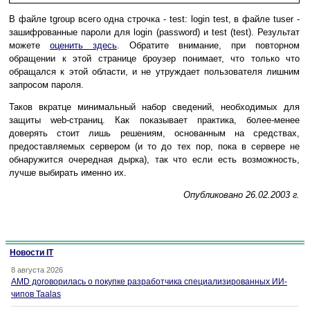
В файле tgroup всего одна строчка - test: login test, в файле tuser -
зашифрованные пароли для login (password) и test (test). Результат
можете
оценить здесь
. Обратите внимание, при повторном
обращении к этой странице броузер понимает, что только что
обращался к этой области, и не утруждает пользователя лишним
запросом пароля.
Таков вкратце минимальный набор сведений, необходимых для
защиты web-страниц. Как показывает практика, более-менее
доверять стоит лишь решениям, основанным на средствах,
предоставляемых сервером (и то до тех пор, пока в сервере не
обнаружится очередная дырка), так что если есть возможность,
лучше выбирать именно их.
Опубликовано 26.02.2003 г.
Новости IT
8 августа 2026
AMD договорилась о покупке разработчика специализированных ИИ-
чипов Taalas