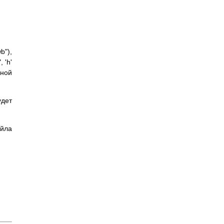
b"),
 'h'
бной
дет
айла