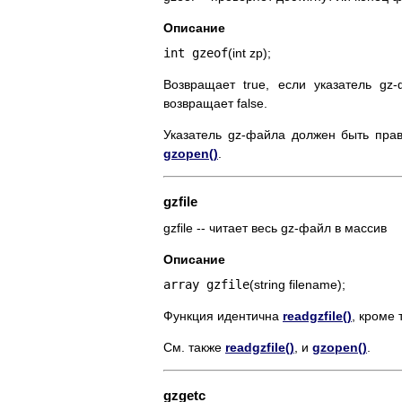
Описание
int gzeof
(int zp);
Возвращает true, если указатель g
возвращает false.
Указатель gz-файла должен быть пра
gzopen()
.
gzfile
gzfile -- читает весь gz-файл в массив
Описание
array gzfile
(string filename);
Функция идентична
readgzfile()
, кроме 
См. также
readgzfile()
, и
gzopen()
.
gzgetc