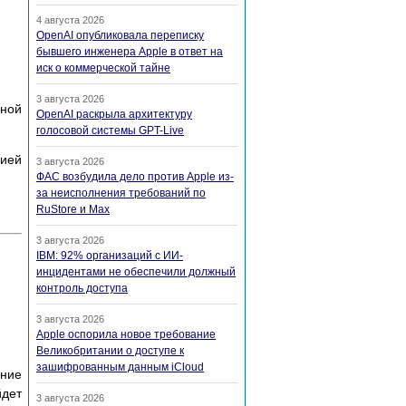
4 августа 2026
OpenAI опубликовала переписку
бывшего инженера Apple в ответ на
иск о коммерческой тайне
3 августа 2026
нной
OpenAI раскрыла архитектуру
голосовой системы GPT-Live
цией
3 августа 2026
ФАС возбудила дело против Apple из-
за неисполнения требований по
RuStore и Max
3 августа 2026
IBM: 92% организаций с ИИ-
инцидентами не обеспечили должный
контроль доступа
3 августа 2026
Apple оспорила новое требование
Великобритании о доступе к
зашифрованным данным iCloud
ение
йдет
3 августа 2026