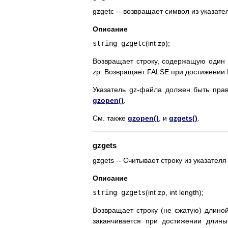
gzgetc -- возвращает символ из указат
Описание
string gzgetc
(int zp);
Возвращает строку, содержащую один
zp. Возвращает FALSE при достижении 
Указатель gz-файла должен быть пра
gzopen()
.
См. также
gzopen()
, и
gzgets()
.
gzgets
gzgets -- Считывает строку из указател
Описание
string gzgets
(int zp, int length);
Возвращает строку (не сжатую) длиной
заканчивается при достижении длины