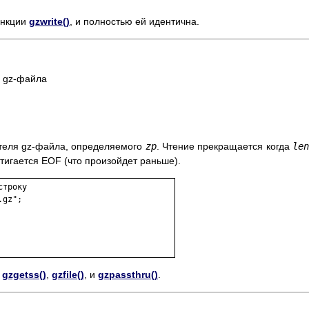
ункции
gzwrite()
, и полностью ей идентична.
з gz-файла
ателя gz-файла, определяемого
zp
. Чтение прекращается когда
le
тигается EOF (что произойдет раньше).
троку

gz";

,
gzgetss()
,
gzfile()
, и
gzpassthru()
.