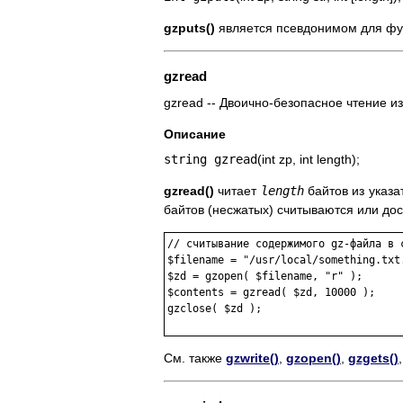
gzputs()
является псевдонимом для ф
gzread
gzread -- Двоично-безопасное чтение и
Описание
string gzread
(int zp, int length);
gzread()
читает
length
байтов из указ
байтов (несжатых) считываются или дос
// считывание содержимого gz-файла в с
$filename = "/usr/local/something.txt.
$zd = gzopen( $filename, "r" );

$contents = gzread( $zd, 10000 );

gzclose( $zd );

См. также
gzwrite()
,
gzopen()
,
gzgets()