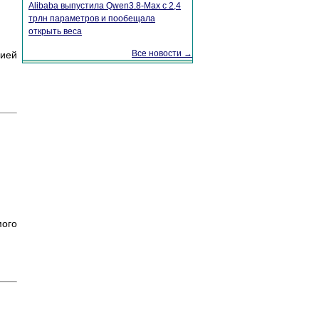
Alibaba выпустила Qwen3.8-Max с 2,4
трлн параметров и пообещала
открыть веса
Все новости →
цией
мого