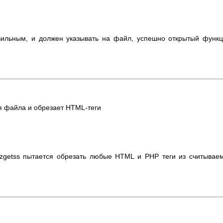
вильным, и должен указывать на файл, успешно открытый функ
ля файла и обрезает HTML-теги
 gzgetss пытается обрезать любые HTML и PHP теги из считывае