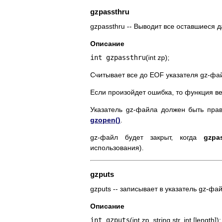
gzpassthru
gzpassthru -- Выводит все оставшиеся 
Описание
int gzpassthru
(int zp);
Считывает все до EOF указателя gz-фа
Если произойдет ошибка, то функция вер
Указатель gz-файла должен быть пра
gzopen()
.
gz-файл будет закрыт, когда
gzpas
использования).
gzputs
gzputs -- записывает в указатель gz-фа
Описание
int gzputs
(int zp, string str, int [
length
]);