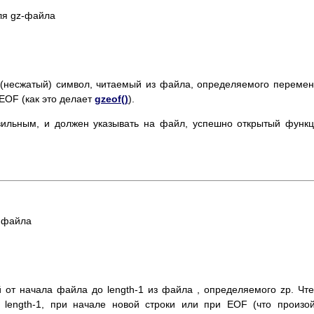
еля gz-файла
 (несжатый) символ, читаемый из файла, определяемого переме
EOF (как это делает
gzeof()
).
вильным, и должен указывать на файл, успешно открытый функ
я файла
 от начала файла до length-1 из файла , определяемого zp. Чт
 length-1, при начале новой строки или при EOF (что произо