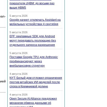
показатели zHBM: до восьми раз
выше HBM5
ean-
5 августа 2026
Google начнет отключать Assistant на
мобильных устройствах 4 сентября
5 августа 2026
EFF: рекламные SDK для Android
могут передавать геолокацию без
отдельного запроса разрешения
5 августа 2026
Поставки Google TPU для Anthropic
профинансируют через
внебалансовую структуру
4 августа 2026
NYT: Белый дом отложил ограничения
цией
против китайских ИИ-моделей после
спора в Кремниевой долине
4 августа 2026
Open Secure AI Alliance предложил
механизм обмена данными об