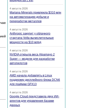
инцидентах с ИИ
4 августа 2026
Mariana Minerals привлекла $310 млн
на автоматизацию добычи и
переработки металлов
учае
4 августа 2026
Anthropic закупит у облачного
цией
стартапа Volta вычислительные
мощности на $10 млрд
4 августа 2026
NVIDIA открыла веса Alpamayo 2
Super — модели для разработки
автопилотов
4 августа 2026
AMD начала добавлять в Linux
поддержку дисплейного блока DCN6
для графики GFX13
4 августа 2026
Google Cloud представила двух ИИ-
агентов для управления базами
данных