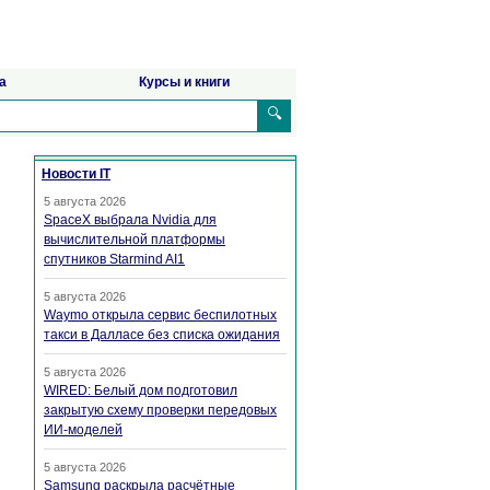
а
Курсы и книги
🔍
Новости IT
5 августа 2026
SpaceX выбрала Nvidia для
вычислительной платформы
спутников Starmind AI1
5 августа 2026
Waymo открыла сервис беспилотных
такси в Далласе без списка ожидания
5 августа 2026
WIRED: Белый дом подготовил
закрытую схему проверки передовых
ИИ-моделей
5 августа 2026
Samsung раскрыла расчётные