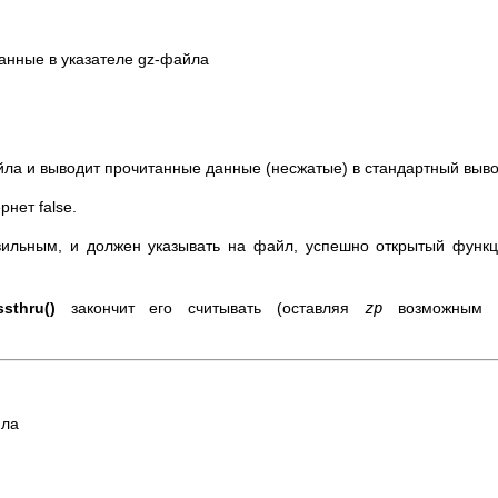
данные в указателе gz-файла
йла и выводит прочитанные данные (несжатые) в стандартный выво
нет false.
вильным, и должен указывать на файл, успешно открытый функ
sthru()
закончит его считывать (оставляя
zp
возможным 
йла