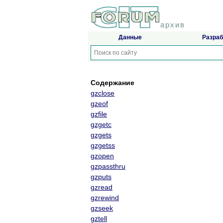
архив
Данные
Разраб
Содержание
gzclose
gzeof
gzfile
gzgetc
gzgets
gzgetss
gzopen
gzpassthru
gzputs
gzread
gzrewind
gzseek
gztell