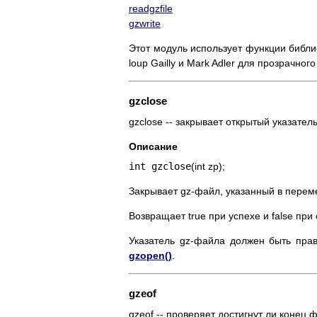
readgzfile
gzwrite
Этот модуль использует функции библиот
loup Gailly и Mark Adler для прозрачног
gzclose
gzclose -- закрывает открытый указател
Описание
int gzclose
(int zp);
Закрывает gz-файл, указанный в перем
Возвращает true при успехе и false при
Указатель gz-файла должен быть пра
gzopen()
.
gzeof
gzeof -- проверяет достигнут ли конец