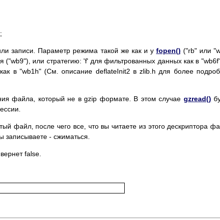
;
 или записи. Параметр режима такой же как и у
fopen()
("rb" или "w
("wb9"), или стратегию: 'f' для фильтрованных данных как в "wb6f",
к в "wb1h" (См. описание deflateInit2 в zlib.h для более подро
ния файла, который не в gzip формате. В этом случае
gzread()
бу
ессии.
ый файл, после чего все, что вы читаете из этого дескриптора ф
вы записываете - сжиматься.
ернет false.