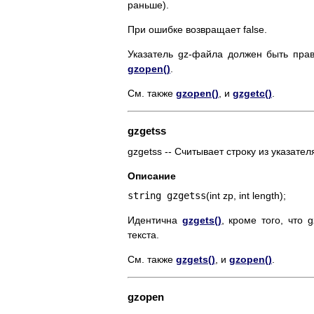
раньше).
При ошибке возвращает false.
Указатель gz-файла должен быть пра
gzopen()
.
См. также
gzopen()
, и
gzgetc()
.
gzgetss
gzgetss -- Считывает строку из указате
Описание
string gzgetss
(int zp, int length);
Идентична
gzgets()
, кроме того, что
текста.
См. также
gzgets()
, и
gzopen()
.
gzopen