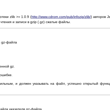
еки zlib >= 1.0.9 (
http://www.cdrom.com/pub/infozip/zlib/
) авторов J
о чтения и записи в gzip (.gz) сжатые файлы.
ь gz-файла
енной gz.
 ошибке.
вильным, и должен указывать на файл, успешно открытый функ
 файла указателя gz-файла