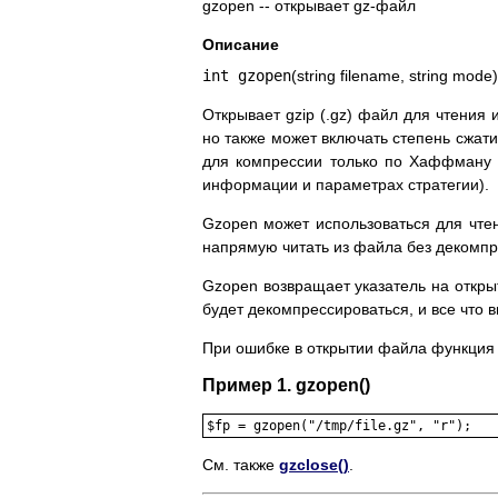
gzopen -- открывает gz-файл
Описание
int gzopen
(string filename, string mode)
Открывает gzip (.gz) файл для чтения
но также может включать степень сжатия 
для компрессии только по Хаффману ка
информации и параметрах стратегии).
Gzopen может использоваться для чте
напрямую читать из файла без декомпр
Gzopen возвращает указатель на открыт
будет декомпрессироваться, и все что 
При ошибке в открытии файла функция в
Пример 1. gzopen()
$fp = gzopen("/tmp/file.gz", "r");
См. также
gzclose()
.