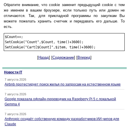
Обратите внимание, что cookie заменит предыдущий cookie с тем
же именем в вашем броузере, если толькко путь или домен не
отличаются. Так, для прикладной программы по закупкам Вы
можете пожелать хранить счетчик и передавать его дальше. То
есть.
$Count++;

SetCookie("Count",$Count, time()+3600); 

[
Назад
] [
Содержание
] [
Вперед
]
Новости IT
7 августа 2026
Airbnb протестирует поиск жилья по запросам на естественном языке
7 августа 2026
Google показала офлайн-переводчик на Raspberry Pi 5 с локальной
Gemma 4
7 августа 2026
Anthropic создаёт собственную команду разработчиков ИИ-чипов для
Claude