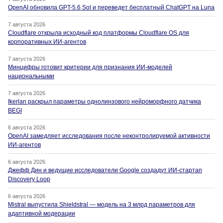
OpenAI обновила GPT-5.6 Sol и переведет бесплатный ChatGPT на Luna
7 августа 2026
Cloudflare открыла исходный код платформы Cloudflare OS для
корпоративных ИИ-агентов
7 августа 2026
Минцифры готовит критерии для признания ИИ-моделей
национальными
7 августа 2026
Ikerlan раскрыл параметры однолинзового нейроморфного датчика
BEGI
6 августа 2026
OpenAI замедляет исследования после неконтролируемой активности
ИИ-агентов
6 августа 2026
Джефф Дин и ведущие исследователи Google создадут ИИ-стартап
Discovery Loop
6 августа 2026
Mistral выпустила Shieldstral — модель на 3 млрд параметров для
адаптивной модерации