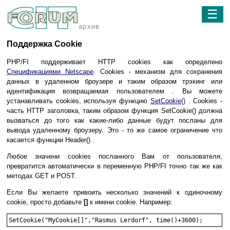
☰
архив
Поддержка Cookie
PHP/FI поддерживает HTTP cookies как определено
Спецификациями Netscape
. Cookies - механизм для сохранения
данных в удаленном броузере и таким образом трэкинг или
идентификация возвращаемая пользователем . Вы можете
устанавливать cookies, используя функцию
SetCookie()
. Cookies -
часть HTTP заголовка, таким образом функция SetCookie() должна
вызваться до того как какие-либо данные будут посланы для
вывода удаленному броузеру. Это - то же самое ограничение что
касается функции Header() .
Любое значени cookies посланного Вам от пользователя,
превратится автоматически в переменную PHP/FI точно так же как
методах GET и POST.
Если Вы желаете привоить несколько значений к одиночному
cookie, просто добавьте
[]
к имени cookie. Например: