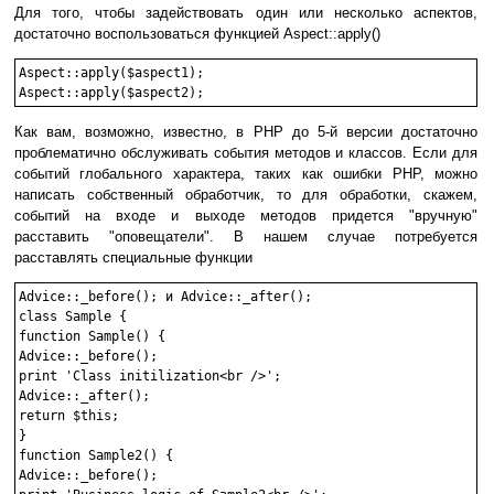
Для того, чтобы задействовать один или несколько аспектов,
достаточно воспользоваться функцией Aspect::apply()
Aspect::apply($aspect1);

Как вам, возможно, известно, в PHP до 5-й версии достаточно
проблематично обслуживать события методов и классов. Если для
событий глобального характера, таких как ошибки PHP, можно
написать собственный обработчик, то для обработки, скажем,
событий на входе и выходе методов придется "вручную"
расставить "оповещатели". В нашем случае потребуется
расставлять специальные функции
Advice::_before(); и Advice::_after();

class Sample {

function Sample() {

Advice::_before();

print 'Class initilization<br />';

Advice::_after();

return $this;

}

function Sample2() {

Advice::_before();
