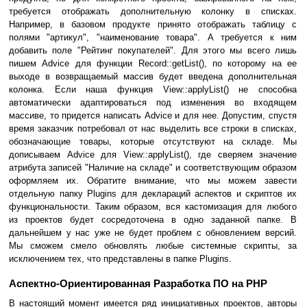
требуется отображать дополнительную колонку в списках.
Например, в базовом продукте принято отображать таблицу с
полями "артикул", "наименование товара". А требуется к ним
добавить поле "Рейтинг покупателей". Для этого мы всего лишь
пишем Advice для функции Record::getList(), по которому на ее
выходе в возвращаемый массив будет введена дополнительная
колонка. Если наша функция View::applyList() не способна
автоматически адаптироваться под изменения во входящем
массиве, то придется написать Advice и для нее. Допустим, спустя
время заказчик потребовал от нас выделить все строки в списках,
обозначающие товары, которые отсутствуют на складе. Мы
дописываем Advice для View::applyList(), где сверяем значение
атрибута записей "Наличие на складе" и соответствующим образом
оформляем их. Обратите внимание, что мы можем завести
отдельную папку Plugins для деклараций аспектов и скриптов их
функциональности. Таким образом, вся кастомизация для любого
из проектов будет сосредоточена в одно заданной папке. В
дальнейшем у нас уже не будет проблем с обновлением версий.
Мы сможем смело обновлять любые системные скрипты, за
исключением тех, что представлены в папке Plugins.
Аспектно-Ориентированная Разработка ПО на PHP
В настоящий момент имеется ряд инициативных проектов, авторы