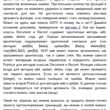
множества возможных ошибок. При большом количестве функций в
проекте едва ли возможно удержать в памяти заведенный нами же
синтаксис для них. Но достаточно лишь поменять местами
аргументы функции, и ее поведение может стать непредсказуемым.
Может ли здесь нам помочь АОП? А почему бы и нет?! Давайте
вспомним диаграмму, приведенную на
рисунке 2
. Как мы видим,
классы Document и Record содержат однотипные методы add,
update, delete, copy, get. Хорошо организованная программная
архитектура подразумевает однотипный синтаксис для этих
методов: add($id, $data), update($id, $data), delete($id),
copy($id1,$id2), get($id). АОП нам может помочь организовать как
программную архитектуру, так и самих себя. Мы можем завести
аспект валидации входных параметров и определить диапазон
Pointcut для методов классов Document и Record. Функция события
входа для методов add, update, delete, copy, get может проверять
тип первого аргумента. Если он не является целочисленным
(integer), то можно смело сообщать об ошибке. Можно также
завести второй Pointcut для методов add и update. В данном случае
будет проверяться тип второго аргумента. Он, очевидно, должен
соответствовать типу массив (array).
Таким же образом мы можем выносить за пределы бизнес-логики
проекта протоколирование транзакций, мы можем в любой момент
определить диапазон функций, требующих дополнительных