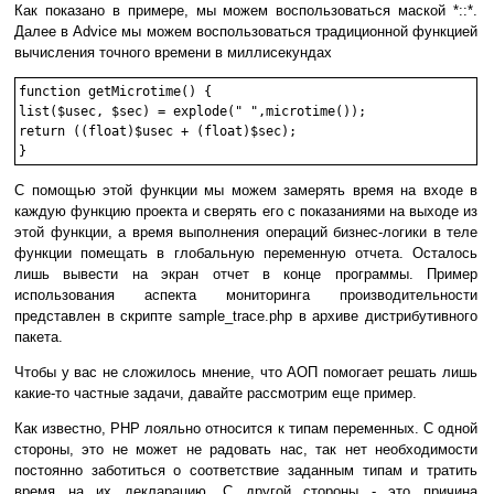
Как показано в примере, мы можем воспользоваться маской *::*.
Далее в Advice мы можем воспользоваться традиционной функцией
вычисления точного времени в миллисекундах
function getMicrotime() { 

list($usec, $sec) = explode(" ",microtime()); 

return ((float)$usec + (float)$sec); 

С помощью этой функции мы можем замерять время на входе в
каждую функцию проекта и сверять его с показаниями на выходе из
этой функции, а время выполнения операций бизнес-логики в теле
функции помещать в глобальную переменную отчета. Осталось
лишь вывести на экран отчет в конце программы. Пример
использования аспекта мониторинга производительности
представлен в скрипте sample_trace.php в архиве дистрибутивного
пакета.
Чтобы у вас не сложилось мнение, что АОП помогает решать лишь
какие-то частные задачи, давайте рассмотрим еще пример.
Как известно, PHP лояльно относится к типам переменных. С одной
стороны, это не может не радовать нас, так нет необходимости
постоянно заботиться о соответствие заданным типам и тратить
время на их декларацию. С другой стороны - это причина