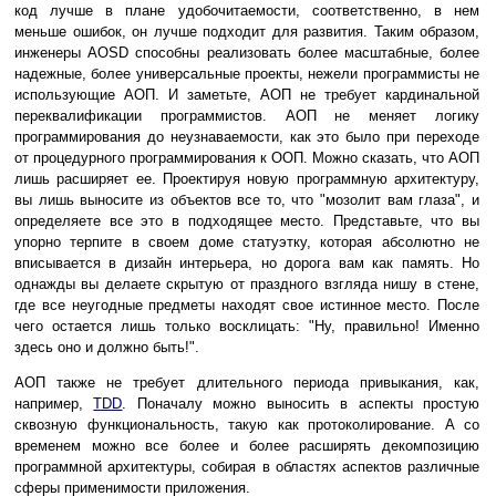
код лучше в плане удобочитаемости, соответственно, в нем
меньше ошибок, он лучше подходит для развития. Таким образом,
инженеры AOSD способны реализовать более масштабные, более
надежные, более универсальные проекты, нежели программисты не
использующие АОП. И заметьте, АОП не требует кардинальной
переквалификации программистов. АОП не меняет логику
программирования до неузнаваемости, как это было при переходе
от процедурного программирования к ООП. Можно сказать, что АОП
лишь расширяет ее. Проектируя новую программную архитектуру,
вы лишь выносите из объектов все то, что "мозолит вам глаза", и
определяете все это в подходящее место. Представьте, что вы
упорно терпите в своем доме статуэтку, которая абсолютно не
вписывается в дизайн интерьера, но дорога вам как память. Но
однажды вы делаете скрытую от праздного взгляда нишу в стене,
где все неугодные предметы находят свое истинное место. После
чего остается лишь только восклицать: "Ну, правильно! Именно
здесь оно и должно быть!".
АОП также не требует длительного периода привыкания, как,
например,
TDD
. Поначалу можно выносить в аспекты простую
сквозную функциональность, такую как протоколирование. А со
временем можно все более и более расширять декомпозицию
программной архитектуры, собирая в областях аспектов различные
сферы применимости приложения.