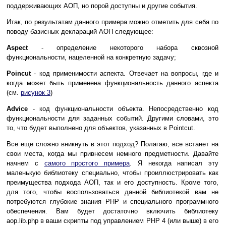
поддерживающих АОП, но порой доступны и другие события.
Итак, по результатам данного примера можно отметить для себя по
поводу базисных деклараций АОП следующее:
Aspect
- определение некоторого набора сквозной
функциональности, нацеленной на конкретную задачу;
Poincut
- код применимости аспекта. Отвечает на вопросы, где и
когда может быть применена функциональность данного аспекта
(см.
рисунок 3
)
Advice
- код функциональности объекта. Непосредственно код
функциональности для заданных событий. Другими словами, это
то, что будет выполнено для объектов, указанных в Pointcut.
Все еще сложно вникнуть в этот подход? Полагаю, все встанет на
свои места, когда мы привнесем немного предметности. Давайте
начнем с
самого простого примера
. Я некогда написал эту
маленькую библиотеку специально, чтобы проиллюстрировать как
преимущества подхода АОП, так и его доступность. Кроме того,
для того, чтобы воспользоваться данной библиотекой вам не
потребуются глубокие знания PHP и специального программного
обеспечения. Вам будет достаточно включить библиотеку
aop.lib.php в ваши скрипты под управлением PHP 4 (или выше) в его