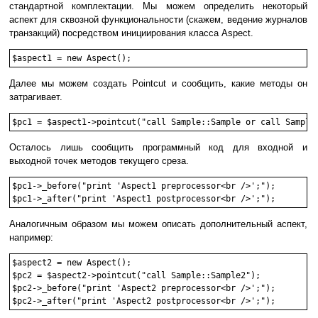
стандартной комплектации. Мы можем определить некоторый
аспект для сквозной функциональности (скажем, ведение журналов
транзакций) посредством инициирования класса Aspect.
$aspect1 = new Aspect();
Далее мы можем создать Pointcut и сообщить, какие методы он
затрагивает.
$pc1 = $aspect1->pointcut("call Sample::Sample or call Sample
Осталось лишь сообщить программный код для входной и
выходной точек методов текущего среза.
$pc1->_before("print 'Aspect1 preprocessor<br />';"); 

Аналогичным образом мы можем описать дополнительный аспект,
например:
$aspect2 = new Aspect();

$pc2 = $aspect2->pointcut("call Sample::Sample2");

$pc2->_before("print 'Aspect2 preprocessor<br />';"); 
