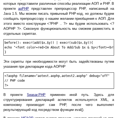
которых представили различные способы реализации АОП и PHP. В
проекте
aoPHP
представлен препроцессор PHP, написанный на
Java 1.5. Мы можем писать привычный PHP-код, но должны будем
сообщать препроцессору о нашем желании приобщения к АОП. Для
этого вместо конструкции <?PHP .. ?> мы будем использовать <?
AOPHP ?>. Сквозную функциональность мы сможем разместить в
отдельных скриптах.
before(): execr(add($x,$y)) | execr(sub($x,$y)){

echo "<font color=red>Im About To Add/Sub $x & $y</font><br>";
Эти скрипты при необходимости могут быть задействованы путем
указания при декларации кода AOPHP
<?aophp filename="aotest.aophp,aotest2.aophp" debug="off"

// PHP code

В проекте
Seasar.PHP
применен иной путь. Здесь для
структурирования деклараций аспектов используется XML, а
компоновку производит сам PHP, после чего выполняет
результирующий код посредством функции eval().