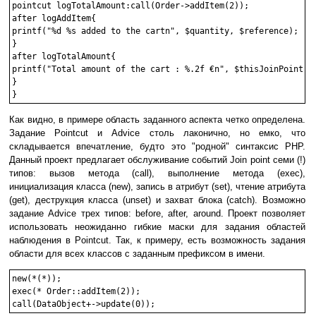
pointcut logTotalAmount:call(Order->addItem(2));

after logAddItem{

printf("%d %s added to the cartn", $quantity, $reference);

}

after logTotalAmount{

printf("Total amount of the cart : %.2f €n", $thisJoinPoint->g
}

Как видно, в примере область заданного аспекта четко определена.
Задание Pointcut и Advice столь лаконично, но емко, что
складывается впечатление, будто это "родной" синтаксис PHP.
Данный проект предлагает обслуживание событий Join point семи (!)
типов: вызов метода (call), выполнение метода (exec),
инициализация класса (new), запись в атрибут (set), чтение атрибута
(get), деструкция класса (unset) и захват блока (catch). Возможно
задание Advice трех типов: before, after, around. Проект позволяет
использовать неожиданно гибкие маски для задания областей
наблюдения в Pointcut. Так, к примеру, есть возможность задания
области для всех классов с заданным префиксом в имени.
new(*(*));

exec(* Order::addItem(2));
