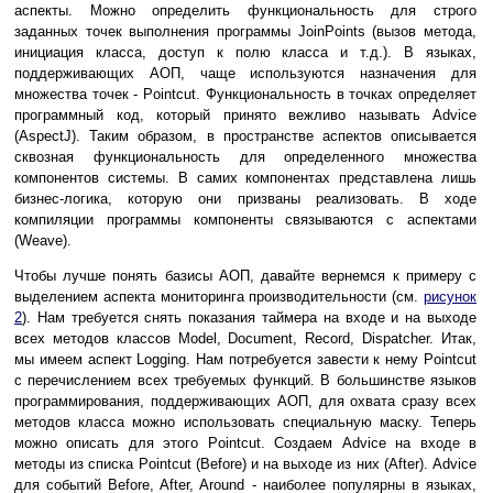
аспекты. Можно определить функциональность для строго
заданных точек выполнения программы JoinPoints (вызов метода,
инициация класса, доступ к полю класса и т.д.). В языках,
поддерживающих АОП, чаще используются назначения для
множества точек - Pointcut. Функциональность в точках определяет
программный код, который принято вежливо называть Advice
(AspectJ). Таким образом, в пространстве аспектов описывается
сквозная функциональность для определенного множества
компонентов системы. В самих компонентах представлена лишь
бизнес-логика, которую они призваны реализовать. В ходе
компиляции программы компоненты связываются с аспектами
(Weave).
Чтобы лучше понять базисы АОП, давайте вернемся к примеру с
выделением аспекта мониторинга производительности (см.
рисунок
2
). Нам требуется снять показания таймера на входе и на выходе
всех методов классов Model, Document, Record, Dispatcher. Итак,
мы имеем аспект Logging. Нам потребуется завести к нему Pointcut
с перечислением всех требуемых функций. В большинстве языков
программирования, поддерживающих АОП, для охвата сразу всех
методов класса можно использовать специальную маску. Теперь
можно описать для этого Pointcut. Создаем Advice на входе в
методы из списка Pointcut (Before) и на выходе из них (After). Advice
для событий Before, After, Around - наиболее популярны в языках,