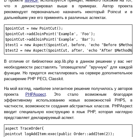
В проекте
MFAOP
используется принцип, немного похожий на тот,
что я демонстрировал выше в примерах. Автор проекта
рекомендует первоначально назначить некоторый Poincut и в
дальнейшем уже его применять в различных аспектах.
$pointCut = new PointCut();

$pointCut->addJoinPoint('Example', 'Foo');

$pointCut->addJoinPoint('Example', 'Bar');

$test1 = new Aspect($pointCut, before, 'echo "Before $MethodNa
В отличие от библиотеки aop.lib.php в данном решении у вас нет
необходимости расставлять "оповещатели" "вручную" для каждой
функции. Но придется инсталлировать на сервере дополнительное
расширение PHP PECL Classkit.
На мой взгляд, наиболее элегантное решение получилось у авторов
проекта
PHPAspect
. Это стало возможным благодаря
эффективному использованию новых возможностей PHP5, в
частности, возможности создания абстрактных классов. PHPAspect
вводит специальную конструкцию в язык PHP, которая наглядно
представляет декларируемый аспект.
aspect TraceOrder{

pointcut logAddItem:exec(public Order::addItem(2));
