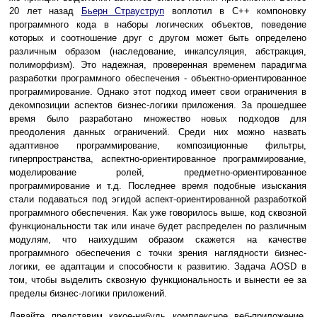
20 лет назад
Бьерн Страуструп
воплотил в C++ компоновку
программного кода в наборы логических объектов, поведение
которых и соотношение друг с другом может быть определено
различным образом (наследование, инкапсуляция, абстракция,
полиморфизм). Это надежная, проверенная временем парадигма
разработки программного обеспечения - объектно-ориентированное
программирование. Однако этот подход имеет свои ограничения в
декомпозиции аспектов бизнес-логики приложения. За прошедшее
время было разработано множество новых подходов для
преодоления данных ограничений. Среди них можно назвать
адаптивное программирование, композиционные фильтры,
гиперпространства, аспектно-ориентированное программирование,
моделирование ролей, предметно-ориентированное
программирование и т.д. Последнее время подобные изыскания
стали подаваться под эгидой аспект-ориентированной разработкой
программного обеспечения. Как уже говорилось выше, код сквозной
функциональности так или иначе будет распределен по различным
модулям, что наихудшим образом скажется на качестве
программного обеспечения с точки зрения наглядности бизнес-
логики, ее адаптации и способности к развитию. Задача AOSD в
том, чтобы выделить сквозную функциональность и вынести ее за
пределы бизнес-логики приложений.
Давайте представим какое-нибудь комплексное веб-приложение,