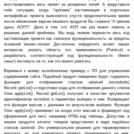
восстанавливать весь проект из резервных копий. А представьте
себе ситуацию, когда "пропажа" кастомизации в отдельных
интерфейсах проекта выясняется спустя продолжительное время
после обновления версии базового продукта! Вы скажите "А причем
здесь АОП?!". Дело в том, что АОП как раз может помочь в
решении данной проблемы. Мы ведь можем перенести весь код
кастомизации проекта как сквозную функциональность за пределы
основной бизнес-логики. Достаточно определить аспект наших
интересов, указать область его применимости (Pointcut) и
разработать соответствующий код функциональности. Имеет
смысл взглянуть на то, как это может работать.
Вернемся к моему излюбленному примеру с ПО для управления
содержанием сайта. Подобный продукт наверняка будет содержать
функцию для отображения списков записей (recordsets)
Record::getList() и подготовки кода для отображения данного списка
View::applyList(). Record::getList() получает в качестве аргументов
идентификатор recordset и параметры выборки в нем. Возвращает
эта функция массив с данными по результатам выборки. Функция
View::applyList() принимает на входе этот массив и формирует код
оформления для него, например HTML-код таблицы. Допустим, в
нашем продукте каталог товаров представлен в виде подобных
списков записей. Это универсальное решение для тиражируемого
продукта, но для конкретного проекта, базированного на нем,