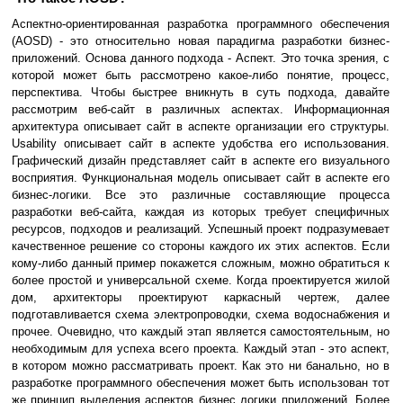
Аспектно-ориентированная разработка программного обеспечения
(AOSD) - это относительно новая парадигма разработки бизнес-
приложений. Основа данного подхода - Аспект. Это точка зрения, с
которой может быть рассмотрено какое-либо понятие, процесс,
перспектива. Чтобы быстрее вникнуть в суть подхода, давайте
рассмотрим веб-сайт в различных аспектах. Информационная
архитектура описывает сайт в аспекте организации его структуры.
Usability описывает сайт в аспекте удобства его использования.
Графический дизайн представляет сайт в аспекте его визуального
восприятия. Функциональная модель описывает сайт в аспекте его
бизнес-логики. Все это различные составляющие процесса
разработки веб-сайта, каждая из которых требует специфичных
ресурсов, подходов и реализаций. Успешный проект подразумевает
качественное решение со стороны каждого их этих аспектов. Если
кому-либо данный пример покажется сложным, можно обратиться к
более простой и универсальной схеме. Когда проектируется жилой
дом, архитекторы проектируют каркасный чертеж, далее
подготавливается схема электропроводки, схема водоснабжения и
прочее. Очевидно, что каждый этап является самостоятельным, но
необходимым для успеха всего проекта. Каждый этап - это аспект,
в котором можно рассматривать проект. Как это ни банально, но в
разработке программного обеспечения может быть использован тот
же принцип выделения аспектов бизнес логики приложений. Более