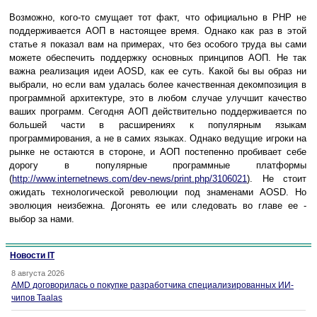
Возможно, кого-то смущает тот факт, что официально в PHP не
поддерживается АОП в настоящее время. Однако как раз в этой
статье я показал вам на примерах, что без особого труда вы сами
можете обеспечить поддержку основных принципов АОП. Не так
важна реализация идеи AOSD, как ее суть. Какой бы вы образ ни
выбрали, но если вам удалась более качественная декомпозиция в
программной архитектуре, это в любом случае улучшит качество
ваших программ. Сегодня АОП действительно поддерживается по
большей части в расширениях к популярным языкам
программирования, а не в самих языках. Однако ведущие игроки на
рынке не остаются в стороне, и АОП постепенно пробивает себе
дорогу в популярные программные платформы
(
http://www.internetnews.com/dev-news/print.php/3106021
). Не стоит
ожидать технологической революции под знаменами AOSD. Но
эволюция неизбежна. Догонять ее или следовать во главе ее -
выбор за нами.
Новости IT
8 августа 2026
AMD договорилась о покупке разработчика специализированных ИИ-
чипов Taalas