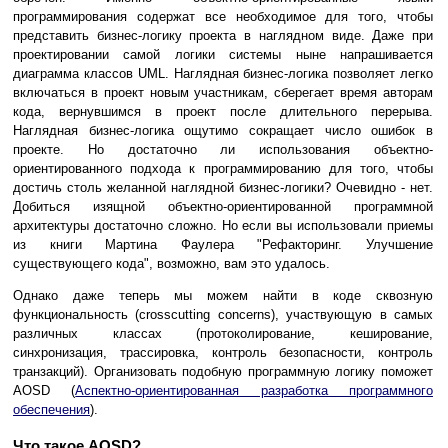
программирования содержат все необходимое для того, чтобы
представить бизнес-логику проекта в наглядном виде. Даже при
проектировании самой логики системы ныне напрашивается
диаграмма классов UML. Наглядная бизнес-логика позволяет легко
включаться в проект новым участникам, сберегает время авторам
кода, вернувшимся в проект после длительного перерыва.
Наглядная бизнес-логика ощутимо сокращает число ошибок в
проекте. Но достаточно ли использования объектно-
ориентированного подхода к программированию для того, чтобы
достичь столь желанной наглядной бизнес-логики? Очевидно - нет.
Добиться изящной объектно-ориентированной программной
архитектуры достаточно сложно. Но если вы использовали приемы
из книги Мартина Фаулера "Рефакторинг. Улучшение
существующего кода", возможно, вам это удалось.
Однако даже теперь мы можем найти в коде сквозную
функциональность (crosscutting concerns), участвующую в самых
различных классах (протоколирование, кеширование,
синхронизация, трассировка, контроль безопасности, контроль
транзакций). Организовать подобную программную логику поможет
AOSD (
Аспектно-ориентированная разработка программного
обеспечения
).
Что такое AOSD?