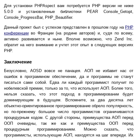
Для установки PHPAspect вам потребуется PHP версии не ниже
5.0.0 и установленные библиотеки PEAR Console_Getopt,
Console_ProgressBar, PHP_Beautifier.
Данный проект был с успехом представлен в прошлом году на
PHP
конференции
во Франции (на родине авторов) и, судя по всему,
активно развивается и ныне. Вполне возможно, что Zend Inc.
обратит на него внимание и учтет этот опыт в следующих версиях
PHP.
Заключение
Безусловно, AOSD вовсе не панацея. АОП не избавит нас от
ошибок в программном обеспечении, да и программы не станут
писаться сами собой. Едва ли каждый программист получит по
нобелевской премии, только за то, что использует АОП. Более того,
нельзя сказать, что этот подход в программировании будет
доминирующим в будущем. Вспомните, за два десятка лет
объектно-ориентированное программирование обрело популярность,
но по-прежнему большое число программистов ограничиваются
процедурным кодом. С другой стороны, преимущества АОП перед
ООП очевидны, так же как и преимущества ООП перед
процедурным программированием. Можно сказать, что
программисты, использующие АОП, находятся на шаг впереди. Их