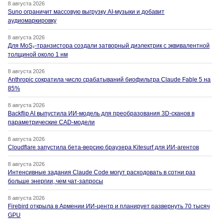
8 августа 2026
Suno ограничит массовую выгрузку AI-музыки и добавит
аудиомаркировку
8 августа 2026
Для MoS₂-транзистора создали затворный диэлектрик с эквивалентной
толщиной около 1 нм
8 августа 2026
Anthropic сократила число срабатываний биофильтра Claude Fable 5 на
85%
8 августа 2026
Backflip AI выпустила ИИ-модель для преобразования 3D-сканов в
параметрические CAD-модели
8 августа 2026
Cloudflare запустила бета-версию браузера Kitesurf для ИИ-агентов
8 августа 2026
Интенсивные задания Claude Code могут расходовать в сотни раз
больше энергии, чем чат-запросы
8 августа 2026
Firebird открыла в Армении ИИ-центр и планирует развернуть 70 тысяч
GPU