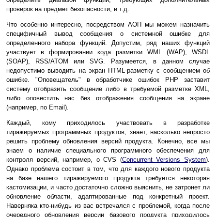
проверок на предмет безопасности, и т.д.
Что особенно интересно, посредством АОП мы можем назначить
специфичный вывод сообщения о системной ошибке для
определенного набора функций. Допустим, ряд наших функций
участвует в формировании кода разметки WML (WAP), WSDL
(SOAP), RSS/ATOM или SVG. Разумеется, в данном случае
недопустимо выводить на экран HTML-разметку с сообщением об
ошибке. "Оповещатель" в обработчике ошибок PHP заставит
систему отобразить сообщение либо в требуемой разметке XML,
либо оповестить нас без отображения сообщения на экране
(например, по Email).
Каждый, кому приходилось участвовать в разработке
тиражируемых программных продуктов, знает, насколько непросто
решить проблему обновления версий продукта. Конечно, все мы
знаем о наличие специального программного обеспечения для
контроля версий, например, о CVS (
Concurrent Versions System
).
Однако проблема состоит в том, что для каждого нового продукта
на базе нашего тиражируемого продукта требуется некоторая
кастомизации, и часто достаточно сложно выяснить, не затронет ли
обновление области, адаптированные под конкретный проект.
Наверняка кто-нибудь из вас встречался с проблемой, когда после
очередного обновления версии базового продукта приходилось