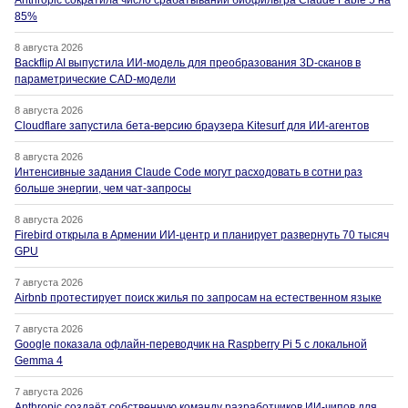
Anthropic сократила число срабатываний биофильтра Claude Fable 5 на
85%
8 августа 2026
Backflip AI выпустила ИИ-модель для преобразования 3D-сканов в
параметрические CAD-модели
8 августа 2026
Cloudflare запустила бета-версию браузера Kitesurf для ИИ-агентов
8 августа 2026
Интенсивные задания Claude Code могут расходовать в сотни раз
больше энергии, чем чат-запросы
8 августа 2026
Firebird открыла в Армении ИИ-центр и планирует развернуть 70 тысяч
GPU
7 августа 2026
Airbnb протестирует поиск жилья по запросам на естественном языке
7 августа 2026
Google показала офлайн-переводчик на Raspberry Pi 5 с локальной
Gemma 4
7 августа 2026
Anthropic создаёт собственную команду разработчиков ИИ-чипов для