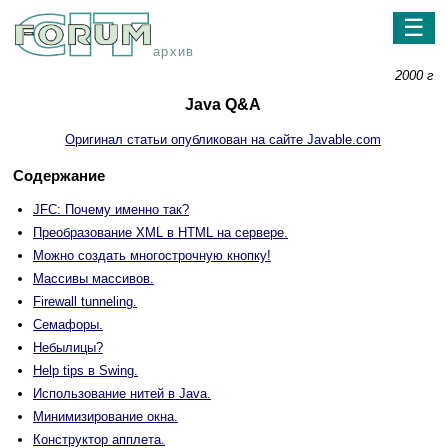
☰
архив
2000 г
Java Q&A
Оригинал статьи опубликован на сайте Javable.com
Содержание
JFC: Почему именно так?
Преобразование XML в HTML на сервере.
Можно создать многострочную кнопку!
Массивы массивов.
Firewall tunneling.
Семафоры.
Небылицы?
Help tips в Swing.
Использование нитей в Java.
Минимизирование окна.
Конструктор апплета.