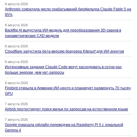
8 августа 2026
Anthropic сократила число срабатываний биофильтра Claude Fable 5 на
85%
8 августа 2026
Backflip AI выпустила ИИ-модель для преобразования 3D-сканов в
параметрические CAD-модели
8 августа 2026
Cloudflare запустила бета-версию браузера Kitesurf для ИИ-агентов
8 августа 2026
Интенсивные задания Claude Code могут расходовать в сотни раз
больше энергии, чем чат-запросы
8 августа 2026
Firebird открыла в Армении ИИ-центр и планирует развернуть 70 тысяч
GPU
7 августа 2026
Airbnb протестирует поиск жилья по запросам на естественном языке
7 августа 2026
Google показала офлайн-переводчик на Raspberry Pi 5 с локальной
Gemma 4