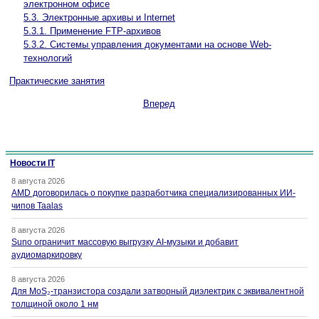
электронном офисе
5.3. Электронные архивы и Internet
5.3.1. Применение FTP-архивов
5.3.2. Системы управления документами на основе Web-
технологий
Практические занятия
Вперед
Новости IT
8 августа 2026
AMD договорилась о покупке разработчика специализированных ИИ-
чипов Taalas
8 августа 2026
Suno ограничит массовую выгрузку AI-музыки и добавит
аудиомаркировку
8 августа 2026
Для MoS₂-транзистора создали затворный диэлектрик с эквивалентной
толщиной около 1 нм