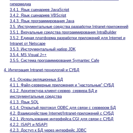
гипермедиа
3.4.1. Язык сценариев JavaScript
3.4.2. Язык сценариев VBScript
3.4.3. Язык программирования Java
3.5. Инструментальные средства разработки Intranet-приложений
3.5.1. Визуальные средства программирования IntraBuilder
3.5.2. Единая платформа разработки приложений для Internet и
Intranet от Netscape
3.5.3. Инструментальный набор JDK
3.5.4. MS Visual J++
3.5.5. Система программирования Symantec Cafe
4. Интеграция Intranet-технологий и СУБД
4.1. Основы реляционных БД
4.1.1. Файл-серверные приложения и "настольные" СУБД
4.1.2. Архитектура клиент-сервер, сервера БД и
инструментальные средства
4.1.3. Язык SQL
4.1.4. Открытый протокол ODBC для связи с сервером БД
4.2. Взаимодействие Internet/Intranet-приложений с СУБД
4.2.1. Использование интерфейса CGI для связи с СУБД
4.2.2. ISAPI и NSAPI
4.2.3. Доступ к БД через интерфейс JDBC