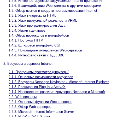
1.2.5. Интерпретируемые загружаемые Intranet-приложения
1.2.6. Взаимодействие Web-клиента с другими серверами
1.3. Обзор языков и средств программирования Internet
1.3.1. Язык гипертекста HTML
1.3.2. Язык виртуальной реальности VRML
1.3.3. Язык программирования Java
1.3.4. Языки сценариев
1.4. Обзор протоколов и интерфейсов
1.4.1. Протокол HTTP
1.4.2. Шлюзовой интерфейс CGI
1.4.3. Прикладные интерфейсы Web-серверов
1.4.4. Интерфейс связи с БД JDBC
2. Броузеры и серверы Intranet
2.1. Программы просмотра (броузеры)
2.1.1. Основные возможности броузеров
2.1.2. Броузеры Netscape Navigator и Microsoft Internet Explorer
2.1.3. Расширения Plug-In и ActiveX
2.1.4. Направления развития броузеров Netscape и Microsoft
2.2. Web-серверы
2.2.1. Основные функции Web-серверов
2.2.2. Обзор Web-серверов
2.2.3. Microsoft Internet Information Server
2.2.4. NetWare Web Server