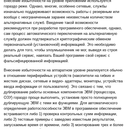
Внесение избыточности на уровне приложений используется
гораздо реже. Однако, многие, особенно сетевые, службы
изначально поддерживают возможность работы с резервным или
вообще с неограниченным заранее неизвестным количеством
альтернативных служб. Введение такой возможности
рекомендуется при разработке программного обеспечения, однако,
сам процесс автоматического переключения на альтернативную
службу должен подтвержаться криптографическим обменом
первоначальной (установочной) информацией. Это необходимо
делать для того, чтобы злоумышленник не мог, выведя из строя
реальный сервис, навязать Вашей программе свой сервис с
фальсифицированной информацией.
Внесение избыточности на аппаратном уровне реализуется обычно
в отношении периферийных устройств (накопители на гибких и
жестких дисках, сетевые и видео- адаптеры, мониторы, устройства
ввода информации от пользователя). Это связано с тем, что
дублирование работы основных компонентов ЭВМ (процессора,
ОЗУ) гораздо проще выполнить, установив просто полноценную
дублирующую ЭВМ с теми же функциями. Для автоматического
определения работоспособности ЭВМ в программное обеспечение
встраиваются либо 1) проверка контрольных сумм информации,
либо 2) тестовые примеры с заведомо известным результатом,
запускаемые время от времени, либо 3) монтирование трех и более