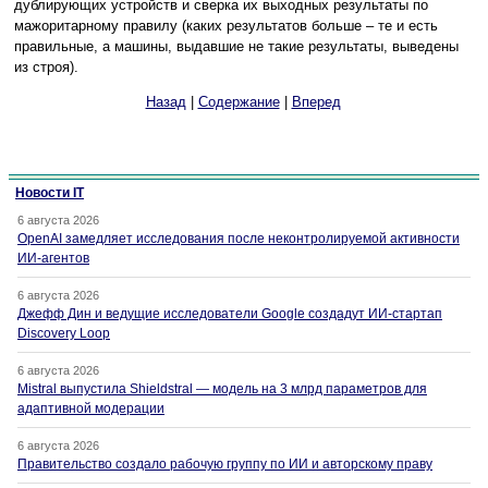
дублирующих устройств и сверка их выходных результаты по
мажоритарному правилу (каких результатов больше – те и есть
правильные, а машины, выдавшие не такие результаты, выведены
из строя).
Назад
|
Содержание
|
Вперед
Новости IT
6 августа 2026
OpenAI замедляет исследования после неконтролируемой активности
ИИ-агентов
6 августа 2026
Джефф Дин и ведущие исследователи Google создадут ИИ-стартап
Discovery Loop
6 августа 2026
Mistral выпустила Shieldstral — модель на 3 млрд параметров для
адаптивной модерации
6 августа 2026
Правительство создало рабочую группу по ИИ и авторскому праву