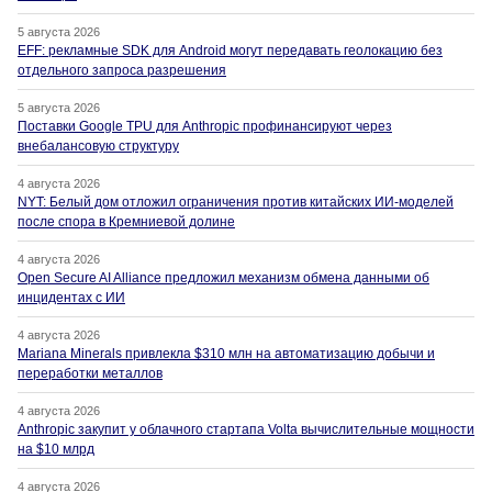
5 августа 2026
EFF: рекламные SDK для Android могут передавать геолокацию без
отдельного запроса разрешения
5 августа 2026
Поставки Google TPU для Anthropic профинансируют через
внебалансовую структуру
4 августа 2026
NYT: Белый дом отложил ограничения против китайских ИИ-моделей
после спора в Кремниевой долине
4 августа 2026
Open Secure AI Alliance предложил механизм обмена данными об
инцидентах с ИИ
4 августа 2026
Mariana Minerals привлекла $310 млн на автоматизацию добычи и
переработки металлов
4 августа 2026
Anthropic закупит у облачного стартапа Volta вычислительные мощности
на $10 млрд
4 августа 2026