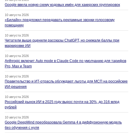
Google ввела новую схему кодовых имён для хакерских группировок
10 августа 2026
«Билайн» предложил передавать рекламные звонки голосовому
помощнику
10 августа 2026
Читатели выше оценили рассказы ChatGPT, но снижали баллы при
маркировке ИИ
10 августа 2026
Anthropic включит Auto mode в Claude Code по умолчанию для тарифов
Pro, Max и Team
10 августа 2026
Правительство и ИТ-отрасль обсуждают льготы для МСП на российские
ИИ-решения
10 августа 2026
Российский рынок ИИ в 2025 году вырос почти на 30%, до 316 млрд
рублей
10 августа 2026
Google DeepMind преобразовала Gemma 4 в диффузионную модель
без обучения с нуля