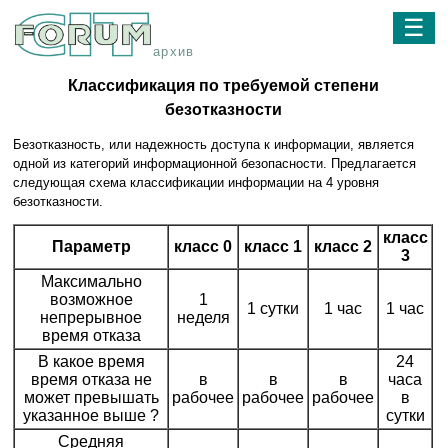
☰
архив
Классификация по требуемой степени
безотказности
Безотказность, или надежность доступа к информации, является
одной из категорий информационной безопасности. Предлагается
следующая схема классификации информации на 4 уровня
безотказности.
класс
Параметр
класс 0
класс 1
класс 2
3
Максимально
возможное
1
1 сутки
1 час
1 час
непрерывное
неделя
время отказа
В какое время
24
время отказа не
в
в
в
часа
может превышать
рабочее
рабочее
рабочее
в
указанное выше ?
сутки
Средняя