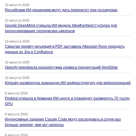
10 августа 2026
Российским ИИ-решениям могут дать приоритет при госзакупках
10 августа 2026
Google DeepMind открыла ИИ-модель WeatherNext Cyclones для
прогнозирования тропических циклонов
10 августа 2026
Скрытая промпт-инъекция в PDF заставила Atlassian Rovo передать
данные из Jira и Confluence
10 августа 2026
OpenAI приобрела разработчика сервиса презентаций NextSlide
10 августа 2026
Kimsuky развернула локальную ИИ-инфраструктуру для киберопераций
8 августа 2026
Firebird открыла в Армении ИИ-центр и планирует развернуть 70 тысяч
GPU
8 августа 2026
Интенсивные задания Claude Code могут расходовать в сотни раз
больше энергии, чем чат-запросы
8 августа 2026