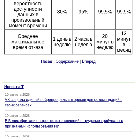
вероятность
доступности
80%
95%
99.5%
99.9%
данных в
произвольный
момент времени
12
Среднее
20
1 день в
2 часа в
минут
максимальное
минут в
неделю
неделю
в
время отказа
неделю
месяц
Назад
|
Содержание
|
Вперед
Новости IT
10 августа 2026
VK создала единый нейропрофиль интересов для рекомендаций в
своих сервисах
10 августа 2026
В Великобритании вырос поток заявлений в трудовые трибуналы с
признаками использования ИИ
10 августа 2026