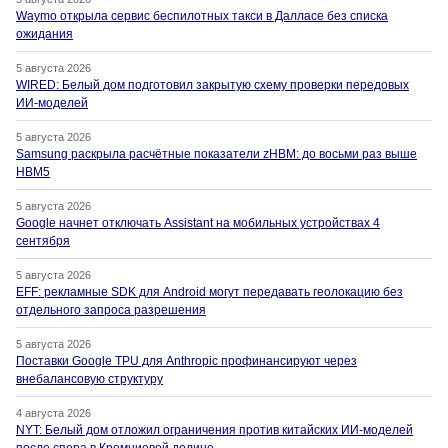
Waymo открыла сервис беспилотных такси в Далласе без списка
ожидания
5 августа 2026
WIRED: Белый дом подготовил закрытую схему проверки передовых
ИИ-моделей
5 августа 2026
Samsung раскрыла расчётные показатели zHBM: до восьми раз выше
HBM5
5 августа 2026
Google начнет отключать Assistant на мобильных устройствах 4
сентября
5 августа 2026
EFF: рекламные SDK для Android могут передавать геолокацию без
отдельного запроса разрешения
5 августа 2026
Поставки Google TPU для Anthropic профинансируют через
внебалансовую структуру
4 августа 2026
NYT: Белый дом отложил ограничения против китайских ИИ-моделей