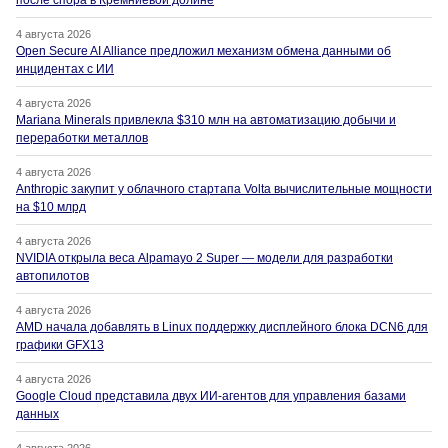
после спора в Кремниевой долине
4 августа 2026
Open Secure AI Alliance предложил механизм обмена данными об
инцидентах с ИИ
4 августа 2026
Mariana Minerals привлекла $310 млн на автоматизацию добычи и
переработки металлов
4 августа 2026
Anthropic закупит у облачного стартапа Volta вычислительные мощности
на $10 млрд
4 августа 2026
NVIDIA открыла веса Alpamayo 2 Super — модели для разработки
автопилотов
4 августа 2026
AMD начала добавлять в Linux поддержку дисплейного блока DCN6 для
графики GFX13
4 августа 2026
Google Cloud представила двух ИИ-агентов для управления базами
данных