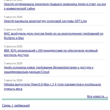
4 августа 2026
OpenAI опубликовала переписку бывшего инженера Apple в ответ на иск
о коммерческой тайне
3 августа 2026
OpenAI раскрыла архитектуру голосовой системы GPT-Live
3 августа 2026
ФАС возбудила дело против Apple из-за неисполнения требований по
RuStore и Max
3 августа 2026
IBM: 92% организаций с ИИ-инцидентами не обеспечили должный
контроль доступа
3 августа 2026
Apple оспорила новое требование Великобритании о доступе к
зашифрованным данным iCloud
3 августа 2026
Alibaba выпустила Qwen3.8-Max с 2,4 трлн параметров и пообещала
открыть веса
Все новости →
Связь с редакцией