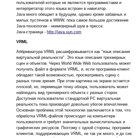
пользователей которые не являются программистами и
интерпретатор этого языка встроен в навигатор.
Java много обещает в будущем, однако кроме забавных и
милых пустячков в WWW, пока самое большое достижение
Java-технологии - неимоверный шум в прессе.
Java-страница -
http://java.sun.com
VRML
Аббревиатура VRML расшифровывается как "язык описания
виртуальной реальности". Это язык описания трехмерных
сцен и объектов. Через World Wide Web пользователь может
получить файл в формате VRML, и, если программа-клиент
обладает такой возможностью, просматривать сцену с
разных точек зрения. При этом картинка на экране остается
плоской, но, перемещая точку обзора, пользователь может
наблюдать вид трехмерного объекта с разных сторон.
Доступная пользователю стандартной PC виртуальная
реальность пока производит довольно убогое впечатление.
Основная проблема этой технологии заключается в том, что
обработка VRML-файлов происходит на компьютере
пользователя и требует значительных вычислительных и
графических ресурсов. Поэтому с одной стороны, программ-
клиентов, поддерживающих VRML, не так уж много, и до сих