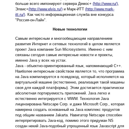
больше всего импонируют сервера Демос+
(http://www.ru/)
,
Элвис+
(http://www.elvis.ru/)
и Maрк-ИТТ
(http://www.mark-
itt.ru/)
. Как чисто информационная служба вне конкурса
"Россия-он-Лайн".
Новые технологии
Самым интересным и многообещающим направлением
развития Интернет и сетевых технологий в целом является
проект Java компании Sun Microsystems. Именно с ним
связаны сегодня самые интересные новости и проекты,
именно Java у всех на устах.
Java - объектно-ориентированный язык, напоминающий C++.
Наиболее интересным свойством является то, что программа
на Java компилируется в псевдокод, который исполняется на
виртуальной машине (естественно, реализация такой машины
своя для каждой платформы). Этим достигается практически
абсолютная портируемость приложений. Java легко и
естественно интегрируется с WWW. Технология Java
лицензирована Netscape Corp. и даже Microsoft Corp., которая
намерена создать основанный на Java комплекс продуктов
под общим названием Jakarta. Навигатор Netscape способен
интерпретировать Java-код, помимо этого придуман NS
создан некий Java-подобный упрощенный язык Javascript для