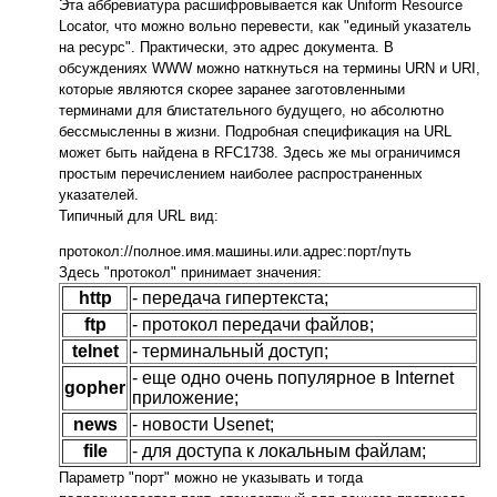
Эта аббревиатура расшифровывается как Uniform Resource
Locator, что можно вольно перевести, как "единый указатель
на ресурс". Практически, это адрес документа. В
обсуждениях WWW можно наткнуться на термины URN и URI,
которые являются скорее заранее заготовленными
терминами для блистательного будущего, но абсолютно
бессмысленны в жизни. Подробная спецификация на URL
может быть найдена в RFC1738. Здесь же мы ограничимся
простым перечислением наиболее распространенных
указателей.
Типичный для URL вид:
протокол://полное.имя.машины.или.адрес:порт/путь
Здесь "протокол" принимает значения:
http
- передача гипертекста;
ftp
- протокол передачи файлов;
telnet
- терминальный доступ;
- еще одно очень популярное в Internet
gopher
приложение;
news
- новости Usenet;
file
- для доступа к локальным файлам;
Параметр "порт" можно не указывать и тогда