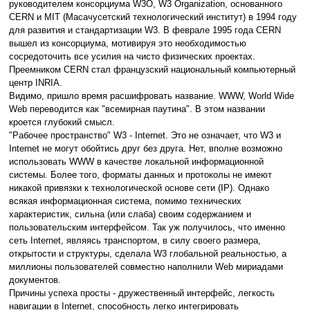
руководителем консорциума W3O, W3 Organization, основанного
CERN и MIT (Масачусетский технологический институт) в 1994 году
для развития и стандартизации W3. В феврале 1995 года СERN
вышел из консорциума, мотивируя это необходимостью
сосредоточить все усилия на чисто физических проектах.
Преемником CERN стал французский национальный компьютерный
центр INRIA.
Видимо, пришло время расшифровать название. WWW, World Wide
Web переводится как "всемирная паутина". В этом названии
кроется глубокий смысл.
"Рабочее пространство" W3 - Internet. Это не означает, что W3 и
Internet не могут обойтись друг без друга. Нет, вполне возможно
использовать WWW в качестве локальной информационной
системы. Более того, форматы данных и протоколы не имеют
никакой привязки к технологической основе сети (IP). Однако
всякая информационная система, помимо технических
характеристик, сильна (или слаба) своим содержанием и
пользовательским интерфейсом. Так уж получилось, что именно
сеть Internet, являясь транспортом, в силу своего размера,
открытости и структуры, сделала W3 глобальной реальностью, а
миллионы пользователей совместно наполнили Web мириадами
документов.
Причины успеха просты - дружественный интерфейс, легкость
навигации в Internet, способность легко интегрировать