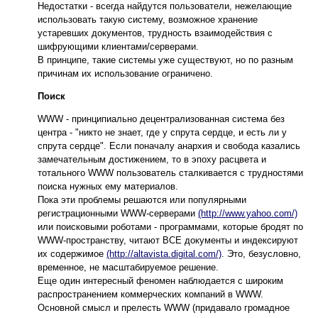
Недостатки - всегда найдутся пользователи, нежелающие
использовать такую систему, возможное хранение
устаревших документов, трудность взаимодействия с
шифрующими клиентами/серверами.
В принципе, такие системы уже существуют, но по разным
причинам их использование ограничено.
Поиск
WWW - принципиально децентрализованная система без
центра - "никто не знает, где у спрута сердце, и есть ли у
спрута сердце". Если поначалу анархия и свобода казались
замечательным достижением, то в эпоху расцвета и
тотального WWW пользователь сталкивается с трудностями
поиска нужных ему материалов.
Пока эти проблемы решаются или популярными
регистрационными WWW-серверами
(http://www.yahoo.com/)
или поисковыми роботами - программами, которые бродят по
WWW-пространству, читают ВСЕ документы и индексируют
их содержимое
(http://altavista.digital.com/)
. Это, безусловно,
временное, не масштабируемое решение.
Еще один интересный феномен наблюдается с широким
распространением коммерческих компаний в WWW.
Основной смысл и прелесть WWW (придавало громадное