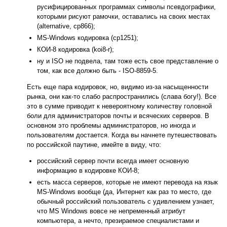
русифицированных программах символы псевдографики,
которыми рисуют рамочки, оставались на своих местах
(alternative, cp866);
MS-Windows кодировка (cp1251);
КОИ-8 кодировка (koi8-r);
ну и ISO не подвела, там тоже есть свое представление о
том, как все должно быть - ISO-8859-5.
Есть еще пара кодировок, но, видимо из-за насыщенности
рынка, они как-то слабо распространились (слава богу!). Все
это в сумме приводит к невероятному количеству головной
боли для администраторов почты и всяческих серверов. В
основном это проблемы администраторов, но иногда и
пользователям достается. Когда вы начнете путешествовать
по российской паутине, имейте в виду, что:
российский сервер почти всегда имеет основную
информацию в кодировке КОИ-8;
есть масса серверов, которые не имеют перевода на язык
MS-Windows вообще (да, Интернет как раз то место, где
обычный российский пользователь с удивлением узнает,
что MS Windows вовсе не непременный атрибут
компьютера, а нечто, презираемое специалистами и