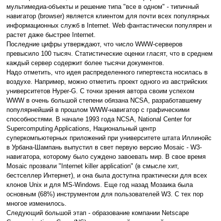
мультимедиа-объекты и решение типа "все в одном" - типичный
навигатор (browser) является клиентом для почти всех популярных
информационных служб в Internet. Web фантастически популярен и
растет даже быстрее Internet.
Последние цифры утверждают, что число WWW-серверов
превысило 100 тысяч. Статистические оценки гласят, что в среднем
каждый сервер содержит более тысячи документов.
Надо отметить, что идея распределенного гипертекста носилась в
воздухе. Например, можно отметить проект одного из австрийских
университетов Hyper-G. С точки зрения автора своим успехом
WWW в очень большой степени обязана NCSA, разработавшему
популярнейший в прошлом WWW-навигатор с графическими
способностями. В начале 1993 года NCSA, National Center for
Supercomputing Applications, Национальный центр
суперкомпьютерных приложений при университете штата Иллинойс
в Урбана-Шампань выпустил в свет первую версию Mosaic - W3-
навигатора, которому было суждено завоевать мир. В свое время
Mosaic прозвали "Internet killer application" (в смысле хит,
бестселлер Интернет), и она была доступна практически для всех
клонов Unix и для MS-Windows. Еще год назад Мозаика была
основным (68%) инструментом для пользователей W3. С тех пор
многое изменилось.
Следующий большой этап - образование компании Netscape