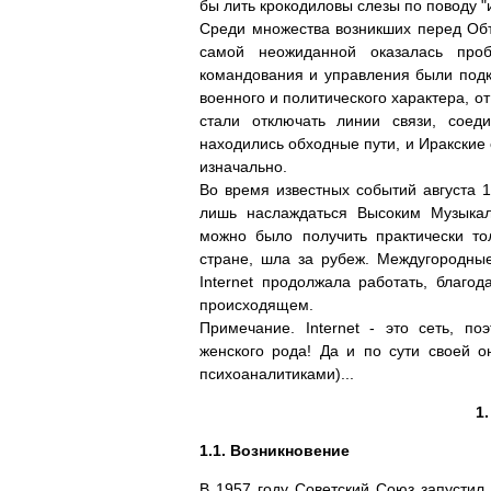
бы лить крокодиловы слезы по поводу "
Среди множества возникших перед Об
самой неожиданной оказалась про
командования и управления были подк
военного и политического характера, о
стали отключать линии связи, сое
находились обходные пути, и Иракские 
изначально.
Во время известных событий августа 1
лишь наслаждаться Высоким Музыка
можно было получить практически то
стране, шла за рубеж. Междугородны
Internet продолжала работать, благ
происходящем.
Примечание. Internet - это сеть, по
женского рода! Да и по сути своей 
психоаналитиками)...
1
1.1. Возникновение
В 1957 году Советский Союз запустил 