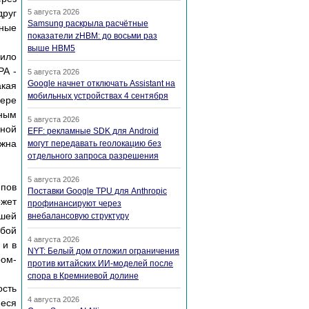
друг
5 августа 2026
Samsung раскрыла расчётные
рные
показатели zHBM: до восьми раз
выше HBM5
ило
PA -
5 августа 2026
Google начнет отключать Assistant на
акая
мобильных устройствах 4 сентября
фере
чным
5 августа 2026
ной
EFF: рекламные SDK для Android
лжна
могут передавать геолокацию без
отдельного запроса разрешения
5 августа 2026
пов
Поставки Google TPU для Anthropic
ожет
профинансируют через
ашей
внебалансовую структуру
обой
4 августа 2026
 и в
NYT: Белый дом отложил ограничения
ром-
против китайских ИИ-моделей после
спора в Кремниевой долине
сть
4 августа 2026
иеся