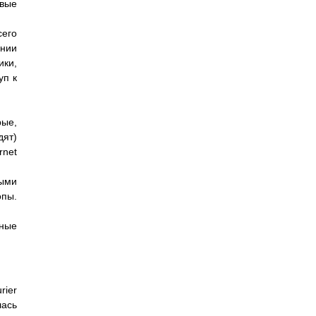
евые
сего
инии
ики,
уп к
рые,
дят)
rnet
ными
опы.
нные
rier
лась