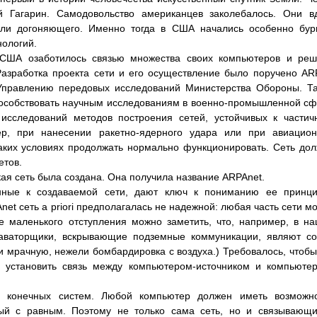
 Гагарин. Самодовольство американцев заколебалось. Они в
роли догоняющего. Именно тогда в США начались особенно бу
нологий.
США озаботилось связью множества своих компьютеров и реш
Разработка проекта сети и его осуществление было поручено AR
- Управлению передовых исследований Министерства Обороны. Т
способствовать научным исследованиям в военно-промышленной с
 исследований методов построения сетей, устойчивых к части
р, при нанесении ракетно-ядерного удара или при авиацион
аких условиях продолжать нормально функционировать. Сеть до
етов.
кая сеть была создана. Она получила название ARPAnet.
нные к создаваемой сети, дают ключ к пониманию ее принци
net сеть a priori предполагалась не надежной: любая часть сети м
ве маленького отступления можно заметить, что, например, в н
каваторщики, вскрывающие подземные коммуникации, являют с
и мрачную, нежели бомбардировка с воздуха.) Требовалось, чтобы
 установить связь между компьютером-источником и компьюте
ь конечных систем. Любой компьютер должен иметь возможно
ный с равным. Поэтому не только сама сеть, но и связывающ