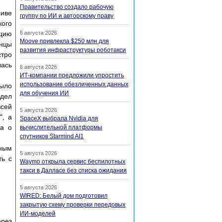
Правительство создало рабочую
ливе
группу по ИИ и авторскому праву
ого
ацию
6 августа 2026
Moove привлекла $250 млн для
анцы
развития инфраструктуры роботакси
тро
лась
6 августа 2026
ИТ-компании предложили упростить
использование обезличенных данных
было
для обучения ИИ
дел
всей
5 августа 2026
", а
SpaceX выбрала Nvidia для
на о
вычислительной платформы
спутников Starmind AI1
ьным
5 августа 2026
ть с
Waymo открыла сервис беспилотных
такси в Далласе без списка ожидания
5 августа 2026
WIRED: Белый дом подготовил
закрытую схему проверки передовых
ИИ-моделей
ерез