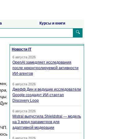
а
Курсы и книги
🔍
Новости IT
6 августа 2026
OpenAI замедляет исследования
после неконтролируемой активности
ИИ-агентов
мен,
6 августа 2026
Джефф Дин и ведущие исследователи
тра,
Google создадут ИИ-стартап
ицы.
Discovery Loop
 Дун
6 августа 2026
Mistral выпустила Shieldstral — модель
на 3 млрд параметров для
КЧП.
адаптивной модерации
лось
6 августа 2026