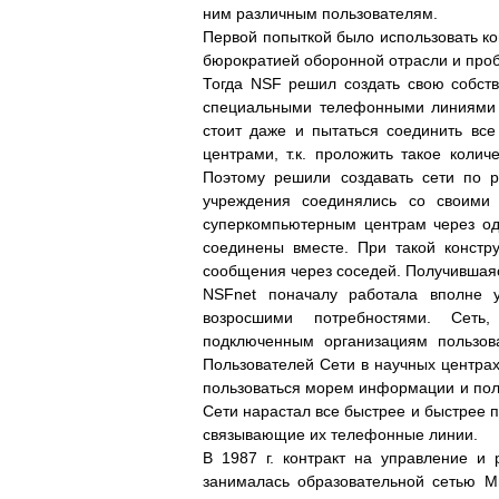
ним различным пользователям.
Первой попыткой было использовать ко
бюрократией оборонной отрасли и про
Тогда NSF решил создать свою собст
специальными телефонными линиями с
стоит даже и пытаться соединить все
центрами, т.к. проложить такое колич
Поэтому решили создавать сети по р
учреждения соединялись со своими
суперкомпьютерным центрам через од
соединены вместе. При такой констр
сообщения через соседей. Получившаяс
NSFnet поначалу работала вполне у
возросшими потребностями. Сеть
подключенным организациям пользов
Пользователей Сети в научных центрах,
пользоваться морем информации и полу
Сети нарастал все быстрее и быстрее 
связывающие их телефонные линии.
В 1987 г. контракт на управление и 
занималась образовательной сетью М