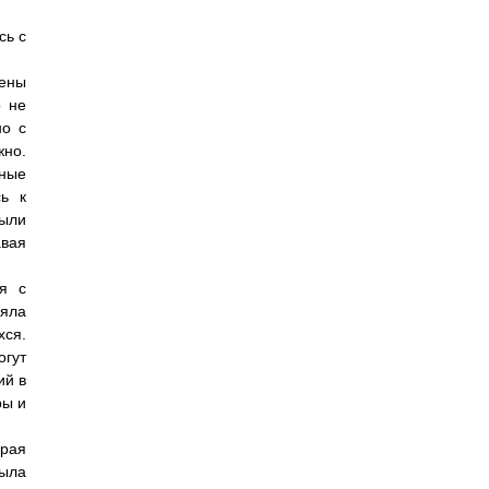
сь с
нены
о не
но с
жно.
нные
ь к
были
авая
я с
яла
хся.
огут
ий в
ры и
орая
была