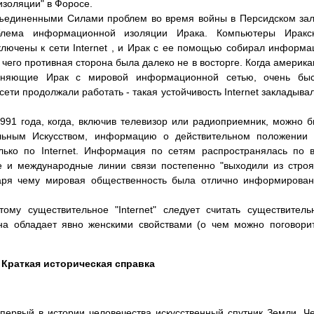
изоляции" в Форосе.
ъединенными Силами проблем во время войны в Персидском за
блема информационной изоляции Ирака. Компьютеры Иракск
лючены к сети Internet , и Ирак с ее помощью собирал информ
т чего противная сторона была далеко не в восторге. Когда америк
диняющие Ирак с мировой информационной сетью, очень быс
сети продолжали работать - такая устойчивость Internet закладыва
991 года, когда, включив телевизор или радиоприемник, можно 
льным Искусством, информацию о действительном положении 
лько по Internet. Информация по сетям распространялась по 
е и международные линии связи постепенно "выходили из строя
одаря чему мировая общественность была отлично информирова
этому существительное "Internet" следует считать существител
она обладает явно женскими свойствами (о чем можно поговори
. Краткая историческая справка
первый в истории человечества искусственный спутник Земли. Ч