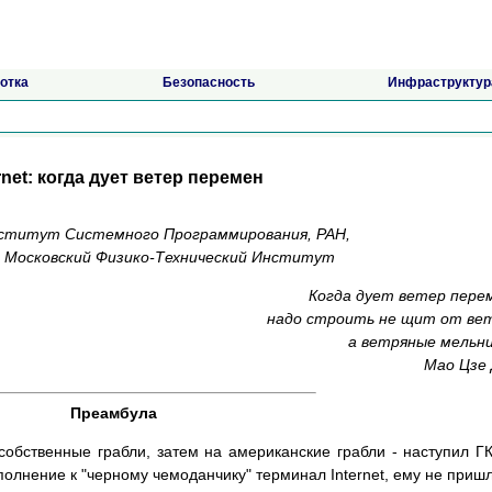
отка
Безопасность
Инфраструктур
rnet: когда дует ветер перемен
нститут Системного Программирования, РАН,
, Московский Физико-Технический Институт
Когда дует ветер пере
надо строить не щит от ве
а ветряные мельн
Мао Цзе
Преамбула
обственные грабли, затем на американские грабли - наступил Г
олнение к "черному чемоданчику" терминал Internet, ему не приш