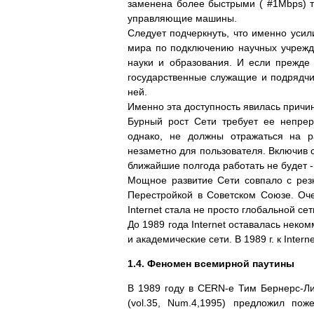
заменена более быстрыми ( #1Mbps) 
управляющие машины.
Следует подчеркнуть, что именно усил
мира по подключению научных учрежде
науки и образования. И если прежде
государственные служащие и подрядчи
ней.
Именно эта доступность явилась причин
Бурный рост Сети требует ее непрер
однако, не должны отражаться на р
незаметно для пользователя. Включив с
ближайшие полгода работать не будет -
Мощное развитие Сети совпало с рез
Перестройкой в Советском Союзе. Оче
Internet стала не просто глобальной се
До 1989 года Internet оставалась неко
и академические сети. В 1989 г. к Inter
1.4. Феномен всемирной паутины
В 1989 году в CERN-е Тим Бернерс-Ли
(vol.35, Num.4,1995) предложил поже