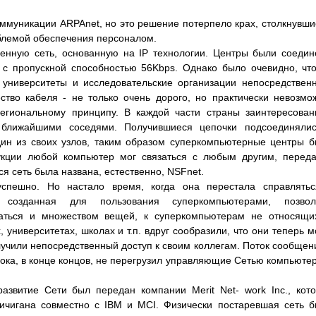
ммуникации ARPAnet, но это решение потерпело крах, столкнувши
блемой обеспечения персоналом.
венную сеть, основанную на IP технологии. Центры были соеди
 пропускной способностью 56Kbps. Однако было очевидно, чт
 университеты и исследовательские организации непосредствен
ество кабеля - не только очень дорого, но практически невозмо
егиональному принципу. В каждой части страны заинтересова
 ближайшими соседями. Получившиеся цепочки подсоединялис
ин из своих узлов, таким образом суперкомпьютерные центры 
укции любой компьютер мог связаться с любым другим, перед
я сеть была названа, естественно, NSFnet.
спешно. Но настало время, когда она перестала справлятьс
, созданная для пользования суперкомпьютерами, позвол
аться и множеством вещей, к суперкомпьютерам не относящи
 университетах, школах и т.п. вдруг сообразили, что они теперь м
чили непосредственный доступ к своим коллегам. Поток сообщен
пока, в конце концов, не перегрузил управляющие Сетью компьюте
развитие Сети был передан компании Merit Net- work Inc., кот
ичигана совместно с IBM и MCI. Физически постаревшая сеть 