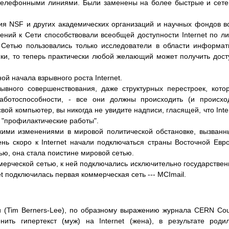
телефонными линиями. Были заменены на более быстрые и сет
ия NSF и других академических организаций и научных фондов в
ний к Сети способствовали всеобщей доступности Internet по л
 Сетью пользовались только исследователи в области информат
ки, то теперь практически любой желающий может получить дост
ой начала взрывного роста Internet.
ывного совершенствования, даже структурных перестроек, кото
аботоспособности, - все они должны происходить (и происхо
вой компьютер, вы никогда не увидите надписи, гласящей, что Inte
 "профилактические работы".
кими изменениями в мировой политической обстановке, вызван
нь скоро к Internet начали подключаться страны Восточной Евр
тью, она стала поистине мировой сетью.
ммерческой сетью, к ней подключались исключительно государстве
net подключилась первая коммерческая сеть --- MCImail.
 (Tim Berners-Lee), по образному выражению журнала CERN Cou
нить гипертекст (муж) на Internet (жена), в результате роди