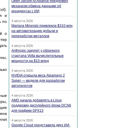
Open Secure AI Alliance предложил
механизм обмена данными об
ol).
инцидентах с ИИ
я и
ь по
4 августа 2026
Mariana Minerals привлекла $310 млн
на автоматизацию добычи и
ий о
переработки металлов
ютер
дать
4 августа 2026
Anthropic закупит у облачного
стартапа Volta вычислительные
мны,
мощности на $10 млрд
лько
4 августа 2026
NVIDIA открыла веса Alpamayo 2
Super — модели для разработки
автопилотов
ьные
4 августа 2026
AMD начала добавлять в Linux
еры,
поддержку дисплейного блока DCN6
щие
для графики GFX13
ена
rnet
4 августа 2026
Google Cloud представила двух ИИ-