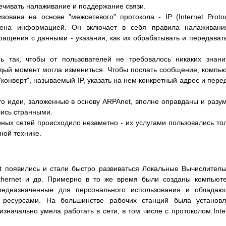
ечивать налаживание и поддержание связи.
вана на основе "межсетевого" протокола - IP (Internet Protoc
мена информацией. Он включает в себя правила налаживани
ращения с данными - указания, как их обрабатывать и передават
ь так, чтобы от пользователей не требовалось никаких знан
аждый момент могла измениться. Чтобы послать сообщение, компь
конверт", называемый IP, указать на нем конкретный адрес и пере
то идеи, заложенные в основу ARPAnet, вполне оправданы и разу
лись странными.
ных сетей происходило незаметно - их услугами пользовались то
ной технике.
t появились и стали быстро развиваться Локальные Вычислител
Ethernet и др. Примерно в то же время были созданы компьют
редназначенные для персонального использования и обладаю
есурсами. На большинстве рабочих станций была установл
начально умела работать в сети, в том числе с протоколом Inte