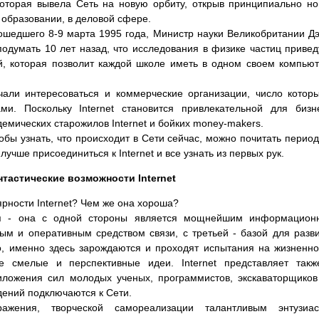
которая вывела Сеть на новую орбиту, открыв принципиально н
 образовании, в деловой сфере.
шедшего 8-9 марта 1995 года, Министр науки Великобритании Д
 подумать 10 лет назад, что исследования в физике частиц привед
й, которая позволит каждой школе иметь в одном своем компью
чали интересоваться и коммерческие организации, число котор
ми. Поскольку Internet становится привлекательной для бизн
емических старожилов Internet и бойких money-makers.
бы узнать, что происходит в Сети сейчас, можно почитать период
чше присоединиться к Internet и все узнать из первых рук.
нтастические возможности Internet
ности Internet? Чем же она хороша?
ция - она с одной стороны является мощнейшим информацион
ым и оперативным средством связи, с третьей - базой для разв
, именно здесь зарождаются и проходят испытания на жизненно
е смелые и перспективные идеи. Internet представляет так
иложения сил молодых ученых, программистов, экскаваторщиков
дений подключаются к Сети.
ражения, творческой самореализации талантливым энтузиас