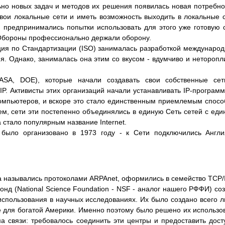
но новых задач и методов их решения появилась новая потребно
вои локальные сети и иметь возможность выходить в локальные 
 предпринимались попытки использовать для этого уже готовую 
Обороны профессионально держали оборону.
ия по Стандартизации (ISO) занималась разработкой междунаро
я. Однако, занималась она этим со вкусом - вдумчиво и неторопл
ASA, DOE), которые начали создавать свои собственные сет
. Активисты этих организаций начали устанавливать IP-програм
омпьютеров, и вскоре это стало единственным приемлемым спос
м, сети эти постепенно объединялись в единую Сеть сетей с ед
 стало популярным название Internet.
было организовано в 1973 году - к Сети подключились Англ
да назывались протоколами ARPAnet, оформились в семейство TCP/I
нд (National Science Foundation - NSF - аналог нашего РФФИ) со
спользования в научных исследованиях. Их было создано всего 
же для богатой Америки. Именно поэтому было решено их использо
а связи: требовалось соединить эти центры и предоставить дост