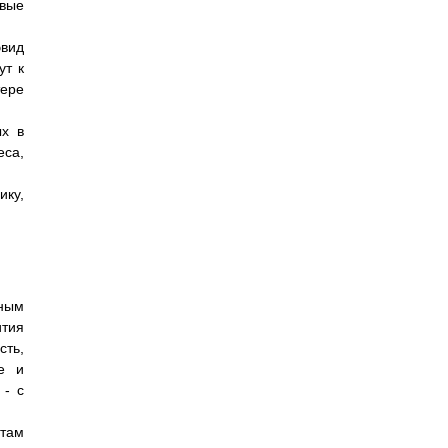
овые
эвид
ут к
тере
ых в
еса,
ику,
ным
ития
сть,
же и
 - с
там