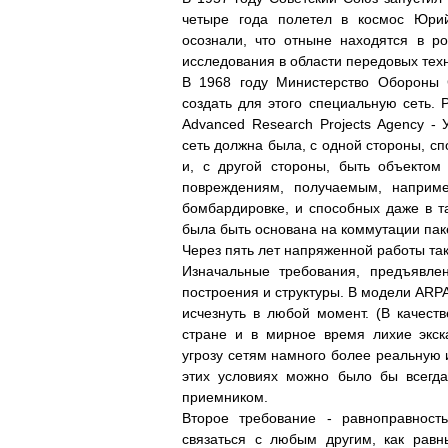
четыре года полетел в космос Юрий
осознали, что отныне находятся в 
исследования в области передовых тех
В 1968 году Министерство Обороны 
создать для этого специальную сеть. 
Advanced Research Projects Agency 
сеть должна была, с одной стороны, 
и, с другой стороны, быть объектом
повреждениям, получаемым, наприме
бомбардировке, и способных даже в т
была быть основана на коммутации пак
Через пять лет напряженной работы та
Изначальные требования, предъявле
построения и структуры. В модели ARPA
исчезнуть в любой момент. (В качест
стране и в мирное время лихие экс
угрозу сетям намного более реальную 
этих условиях можно было бы всегда
приемником.
Второе требование - равноправност
связаться с любым другим, как рав