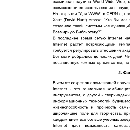
всемирная паутина World-Wide Web, 
возможности ее использования в науке,
На открытии "Дня WWW" в CERN-е, про
Хант (David Hunt) сказал: "Кто бы мог
созданию такой системы коммуникаци
Всемирную Библиотеку?".
В последнее время сетью Internet на
Internet растет потрясающими темпа
требуется регулировать отношения акад
Вот мы и добрались до наших дней. Что
посвященную компьютерным сетям, но лу
2. Фа
В чем же секрет ошеломляющей популяр
Internet - это гениальная комбина
инструментом, с другой - сверхнадежн
информационных технологий будущего
жизнеспособность и прочность самы
широчайшее поле для творчества, пр
каждым днем все больше учебных заве
Internet дает возможность самовы