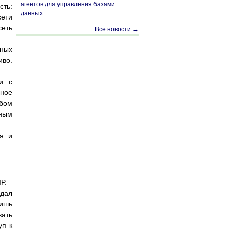
агентов для управления базами
сть:
данных
сети
сеть
Все новости →
дных
иво.
и с
мное
обом
иным
ия и
P.
здал
лишь
вать
уп к