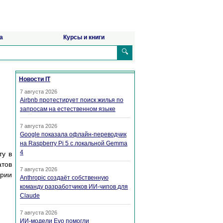
а
Курсы и книги
🔍
Новости IT
7 августа 2026
Airbnb протестирует поиск жилья по
запросам на естественном языке
7 августа 2026
Google показала офлайн-переводчик
на Raspberry Pi 5 с локальной Gemma
4
ту в
атов
7 августа 2026
ории
Anthropic создаёт собственную
команду разработчиков ИИ-чипов для
Claude
7 августа 2026
ИИ-модели Evo помогли