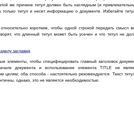
 этой же причине титул должен быть наглядным (и привлекательн
гда только титул и несет информацию о документе. Избегайте титу
 относительно коротким, чтобы одной строкой передать смысл в
орят, что длинный титул может быть усечен и что титул не до
зделу заглавия
.
ые элементы, чтобы специфицировать главный заголовок докуме
начале документа и использование элемента TITLE не являе
 целям; оба способа - настоятельно рекомендуются. Текст титу
ентичны, однако, это не является необходимостью.