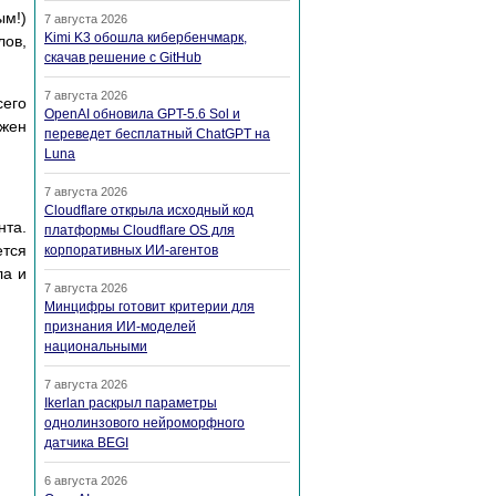
ым!)
7 августа 2026
Kimi K3 обошла кибербенчмарк,
лов,
скачав решение с GitHub
7 августа 2026
сего
OpenAI обновила GPT-5.6 Sol и
лжен
переведет бесплатный ChatGPT на
Luna
7 августа 2026
Cloudflare открыла исходный код
нта.
платформы Cloudflare OS для
тся
корпоративных ИИ-агентов
ла и
7 августа 2026
Минцифры готовит критерии для
признания ИИ-моделей
национальными
7 августа 2026
Ikerlan раскрыл параметры
однолинзового нейроморфного
датчика BEGI
6 августа 2026