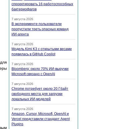
спроектировать 16 работоспособных
бактериофагов
7 августа 2026
В эксперименте пользователи
пропустили треть опасных команд
ИИ-агента
7 августа 2026
Модель Kimi K3 с открытыми весами
появилась в GitHub Copilot
(для
7 августа 2026
меры
Bloomberg: около 70% ИИ-выручки
Microsoft связано с OpenAI
7 августа 2026
Chrome потребует около 20 Гбайт
свободного места для загрузки
локальных ИИ-моделей
7 августа 2026
Amazon, Cursor, Microsoft, OpenAI и
Vercel представили стандарт Agent
Plugins
овым