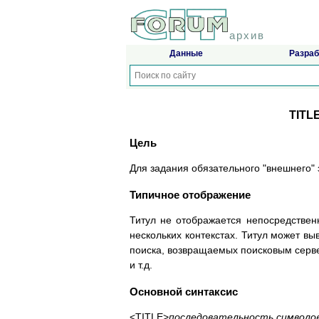
архив
Данные
Разраб
TITLE
Цель
Для задания обязательного "внешнего" 
Типичное отображение
Титул не отображается непосредственн
нескольких контекстах. Титул может вы
поиска, возвращаемых поисковым серве
и т.д.
Основной синтаксис
<TITLE>
последовательность символо