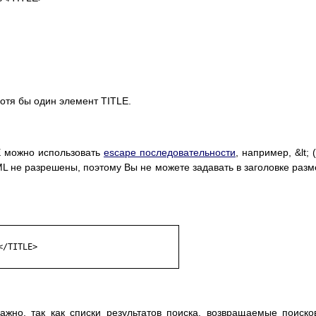
 хотя бы один элемент TITLE.
E можно использовать
escape последовательности
, например, &lt; 
HTML не разрешены, поэтому Вы не можете задавать в заголовке раз
/TITLE> 

ажно, так как списки результатов поиска, возвращаемые поиск