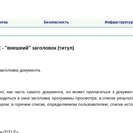
отка
Безопасность
Инфраструктур
 - "внешний" заголовок (титул)
заголовка документа.
о, как часть самого документа, но может прилагаться к докумен
водиться в окне заголовка программы просмотра; в списке результ
ром; в горячем списке, определяемом пользователем; списке ист
в
</TITLE>