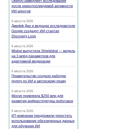
OpenAI замедляет исследования
после неконтролируемой активности
ИИ-агентов
6 августа 2026
Джефф Дин и ведущие исследователи
Google создадут ИИ-стартап
Discovery Loop
6 августа 2026
Mistral выпустила Shieldstral — модель
на 3 млрд параметров для
адаптивной модерации
6 августа 2026
Правительство создало рабочую
группу по ИИ и авторскому праву
6 августа 2026
Moove привлекла $250 млн для
развития инфраструктуры роботакси
6 августа 2026
ИТ-компании предложили упростить
использование обезличенных данных
для обучения ИИ