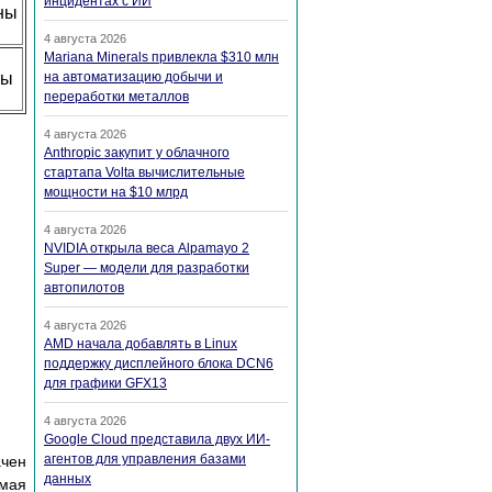
инцидентах с ИИ
ны
4 августа 2026
Mariana Minerals привлекла $310 млн
ты
на автоматизацию добычи и
переработки металлов
4 августа 2026
Anthropic закупит у облачного
стартапа Volta вычислительные
мощности на $10 млрд
4 августа 2026
NVIDIA открыла веса Alpamayo 2
Super — модели для разработки
автопилотов
4 августа 2026
AMD начала добавлять в Linux
поддержку дисплейного блока DCN6
для графики GFX13
4 августа 2026
Google Cloud представила двух ИИ-
агентов для управления базами
ачен
данных
имая