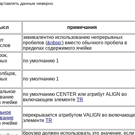
едставлять данные неверно.
ысл
примечания
эквивалентно использованию непрерывных
ет
пробелов (
&nbsp;
) вместо обычного пробела в
 слов
пределах содержимого ячейки
рок,
ных
по умолчанию 1
олбцов,
ных
по умолчанию 1
тальное
по умолчанию CENTER или атрибут ALIGN во
вание
включающем элементе
TR
в ячейке
льное
перекрывается атрибутом VALIGN во включающ
вание
элементе
TR
в ячейке
броузер должен использовать это значение, если