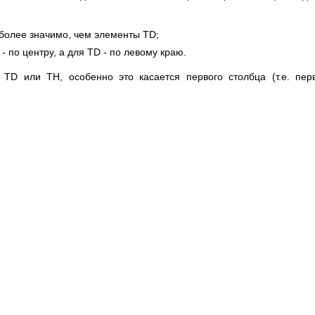
более значимо, чем элементы TD;
 по центру, а для TD - по левому краю.
 TD или TH, особенно это касается первого столбца (т.е. пер