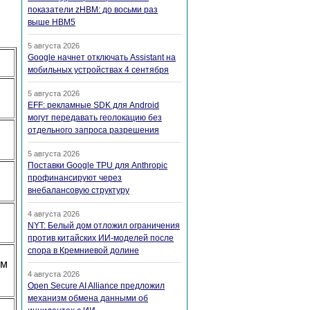
показатели zHBM: до восьми раз
выше HBM5
5 августа 2026
Google начнет отключать Assistant на
мобильных устройствах 4 сентября
5 августа 2026
EFF: рекламные SDK для Android
могут передавать геолокацию без
отдельного запроса разрешения
5 августа 2026
Поставки Google TPU для Anthropic
профинансируют через
внебалансовую структуру
4 августа 2026
NYT: Белый дом отложил ограничения
против китайских ИИ-моделей после
спора в Кремниевой долине
ем
4 августа 2026
Open Secure AI Alliance предложил
механизм обмена данными об