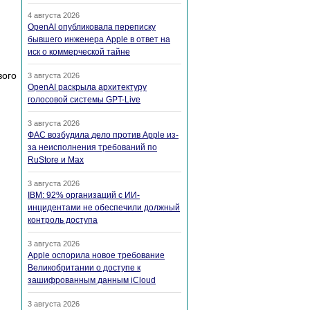
4 августа 2026
OpenAI опубликовала переписку
бывшего инженера Apple в ответ на
иск о коммерческой тайне
вого
3 августа 2026
OpenAI раскрыла архитектуру
голосовой системы GPT-Live
3 августа 2026
ФАС возбудила дело против Apple из-
за неисполнения требований по
RuStore и Max
3 августа 2026
IBM: 92% организаций с ИИ-
инцидентами не обеспечили должный
контроль доступа
3 августа 2026
Apple оспорила новое требование
Великобритании о доступе к
зашифрованным данным iCloud
3 августа 2026