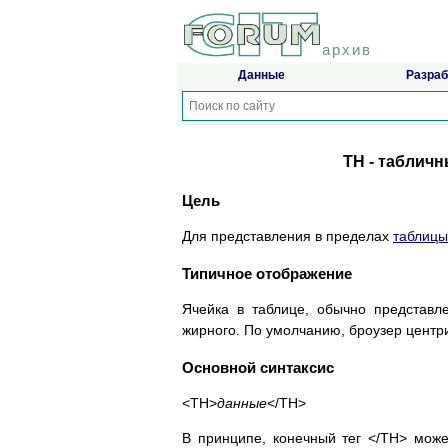
архив
Данные
Разраб
TH - табличн
Цель
Для представления в пределах
таблицы
Типичное отображение
Ячейка в таблице, обычно представ
жирного. По умолчанию, броузер центр
Основной синтаксис
<TH>
данные
</TH>
В принципе, конечный тег </TH> може