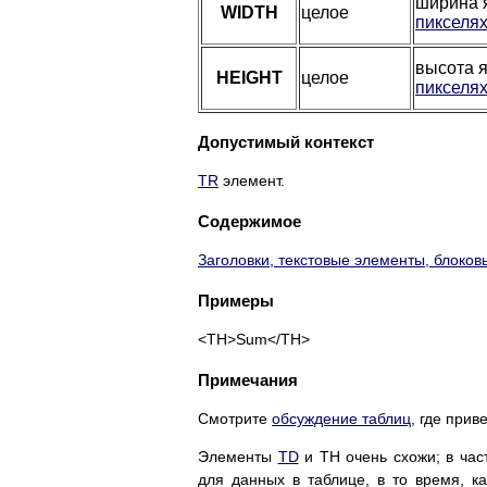
ширина 
WIDTH
целое
пикселя
высота я
HEIGHT
целое
пикселя
Допустимый контекст
TR
элемент.
Содержимое
Заголовки, текстовые элементы, блоко
Примеры
<TH>Sum</TH>
Примечания
Смотрите
обсуждение таблиц
, где при
Элементы
TD
и TH очень схожи; в час
для данных в таблице, в то время, к