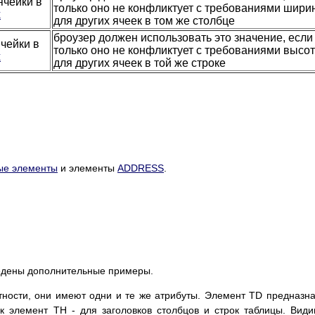
ячейки в
только оно не конфликтует с требованиями шири
х
для других ячеек в том же столбце
броузер должен использовать это значение, если
чейки в
только оно не конфликтует с требованиями высо
х
для других ячеек в той же строке
вые элементы
и элементы
ADDRESS
.
ведены дополнительные примеры.
тности, они имеют одни и те же атрибуты. Элемент TD предназн
ак элемент TH - для заголовков столбцов и строк таблицы. Вид