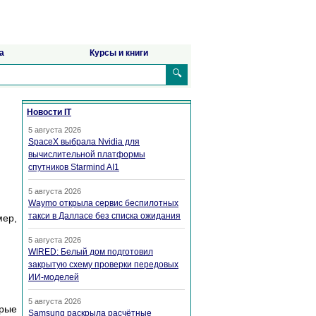
а
Курсы и книги
🔍
Новости IT
5 августа 2026
SpaceX выбрала Nvidia для
вычислительной платформы
спутников Starmind AI1
5 августа 2026
Waymo открыла сервис беспилотных
такси в Далласе без списка ожидания
мер,
5 августа 2026
WIRED: Белый дом подготовил
закрытую схему проверки передовых
ИИ-моделей
5 августа 2026
орые
Samsung раскрыла расчётные