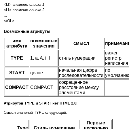
<LI>
элемент списка 1
<LI>
элемент списка 2
...
</OL>
Возможные атрибуты
имя
возможные
смысл
примечан
атрибута
значения
важен
TYPE
1, a, A, i, I
стиль нумерации
регистр
написания
начальная цифра
по
START
целое
последовательности
умолчанию
сокращенное
COMPACT
COMPACT
расстояние между
элементами
Атрибутов TYPE и START нет HTML 2.0!
Смысл значений TYPE следующий:
Первые
Type
Стиль нумерации
несколько