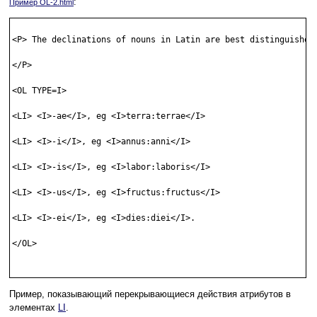
:
Пример OL-2.html
<P> The declinations of nouns in Latin are best distinguished 
</P> 

<OL TYPE=I> 

<LI> <I>-ae</I>, eg <I>terra:terrae</I> 

<LI> <I>-i</I>, eg <I>annus:anni</I> 

<LI> <I>-is</I>, eg <I>labor:laboris</I> 

<LI> <I>-us</I>, eg <I>fructus:fructus</I> 

<LI> <I>-ei</I>, eg <I>dies:diei</I>. 

</OL>

Пример, показывающий перекрывающиеся действия атрибутов в
элементах
LI
.