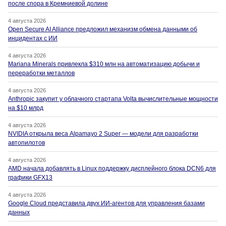
после спора в Кремниевой долине
4 августа 2026
Open Secure AI Alliance предложил механизм обмена данными об
инцидентах с ИИ
4 августа 2026
Mariana Minerals привлекла $310 млн на автоматизацию добычи и
переработки металлов
4 августа 2026
Anthropic закупит у облачного стартапа Volta вычислительные мощности
на $10 млрд
4 августа 2026
NVIDIA открыла веса Alpamayo 2 Super — модели для разработки
автопилотов
4 августа 2026
AMD начала добавлять в Linux поддержку дисплейного блока DCN6 для
графики GFX13
4 августа 2026
Google Cloud представила двух ИИ-агентов для управления базами
данных