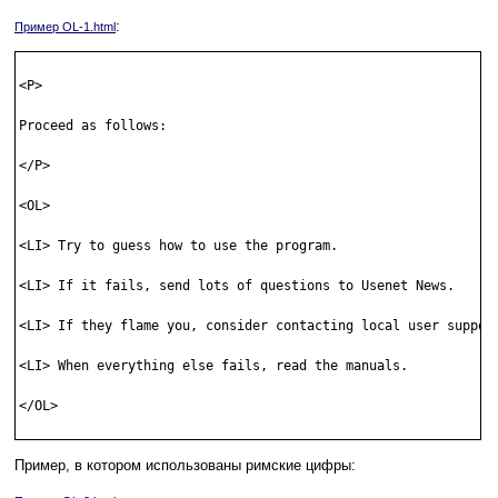
:
Пример OL-1.html
<P>

Proceed as follows: 

</P> 

<OL> 

<LI> Try to guess how to use the program. 

<LI> If it fails, send lots of questions to Usenet News. 

<LI> If they flame you, consider contacting local user support
<LI> When everything else fails, read the manuals. 

</OL> 

Пример, в котором использованы римские цифры: