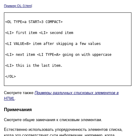
:
Пример OL-3.html
<OL TYPE=a START=3 COMPACT> 

<LI> first item <LI> second item 

<LI VALUE=8> item after skipping a few values 

<LI> next item <LI TYPE=A> going on with uppercase 

<LI> this is the last item. 

</OL> 

Смотрите также
Примеры различных списковых элементов в
HTML
.
Примечания
Смотрите общие замечания к списковым элементам.
Естественно использовать упорядоченность элементов списка,
когда это соответствует сути информации, например, когда