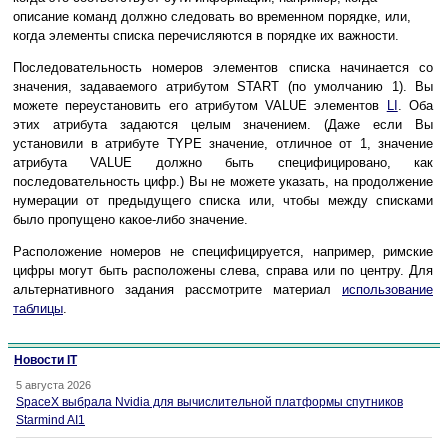
описание команд должно следовать во временном порядке, или,
когда элементы списка перечисляются в порядке их важности.
Последовательность номеров элементов списка начинается со
значения, задаваемого атрибутом START (по умолчанию 1). Вы
можете переустановить его атрибутом VALUE элементов
LI
. Оба
этих атрибута задаются целым значением. (Даже если Вы
установили в атрибуте TYPE значение, отличное от 1, значение
атрибута VALUE должно быть специфицировано, как
последовательность цифр.) Вы не можете указать, на продолжение
нумерации от предыдущего списка или, чтобы между списками
было пропущено какое-либо значение.
Расположение номеров не специфицируется, например, римские
цифры могут быть расположены слева, справа или по центру. Для
альтернативного задания рассмотрите материал
использование
таблицы
.
Новости IT
5 августа 2026
SpaceX выбрала Nvidia для вычислительной платформы спутников
Starmind AI1