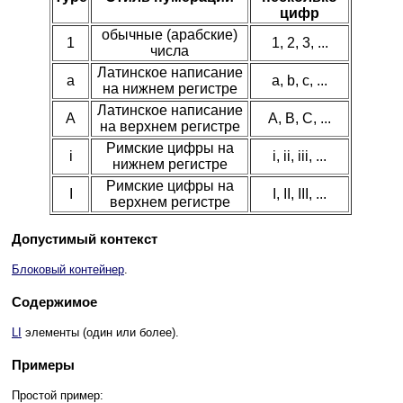
цифр
обычные (арабские)
1
1, 2, 3, ...
числа
Латинское написание
a
a, b, c, ...
на нижнем регистре
Латинское написание
A
A, B, C, ...
на верхнем регистре
Римские цифры на
i
i, ii, iii, ...
нижнем регистре
Римские цифры на
I
I, II, III, ...
верхнем регистре
Допустимый контекст
Блоковый контейнер
.
Содержимое
LI
элементы (один или более).
Примеры
Простой пример: