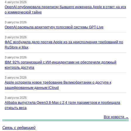
4 августа 2026
OpenAI опубликовала переписку бывшего инженера Apple в ответ на иск
о коммерческой тайне
3 августа 2026
OpenAI раскрыла архитектуру голосовой системы GPT-Live
3 августа 2026
ФАС возбудила дело против Apple из-за неисполнения требований по
RuStore и Max
3 августа 2026
IBM: 92% организаций с ИИ-инцидентами не обеспечили должный
контроль доступа
3 августа 2026
Apple оспорила новое требование Великобритании о доступе к
зашифрованным данным iCloud
3 августа 2026
Alibaba выпустила Qwen3.8-Max с 2,4 трлн параметров и пообещала
открыть веса
Все новости →
Связь с редакцией