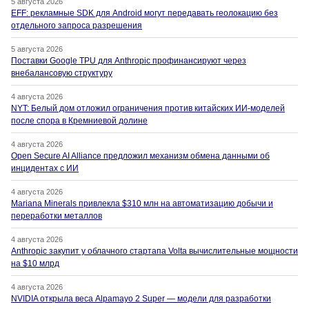
5 августа 2026
EFF: рекламные SDK для Android могут передавать геолокацию без
отдельного запроса разрешения
5 августа 2026
Поставки Google TPU для Anthropic профинансируют через
внебалансовую структуру
4 августа 2026
NYT: Белый дом отложил ограничения против китайских ИИ-моделей
после спора в Кремниевой долине
4 августа 2026
Open Secure AI Alliance предложил механизм обмена данными об
инцидентах с ИИ
4 августа 2026
Mariana Minerals привлекла $310 млн на автоматизацию добычи и
переработки металлов
4 августа 2026
Anthropic закупит у облачного стартапа Volta вычислительные мощности
на $10 млрд
4 августа 2026
NVIDIA открыла веса Alpamayo 2 Super — модели для разработки