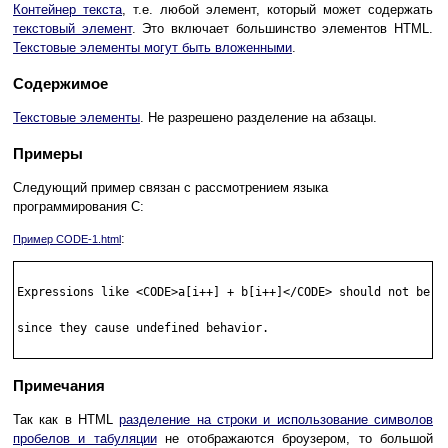
Контейнер текста
, т.е. любой элемент, который может содержать
текстовый элемент
. Это включает большинство элементов HTML.
Текстовые элементы могут быть вложенными
.
Содержимое
Текстовые элементы
. Не разрешено разделение на абзацы.
Примеры
Следующий пример связан с рассмотрением языка
программирования C:
:
Пример CODE-1.html
Expressions like <CODE>a[i++] + b[i++]</CODE> should not be us
since they cause undefined behavior.

Примечания
Так как в HTML
разделение на строки и использование символов
пробелов и табуляции
не отображаются броузером, то большой