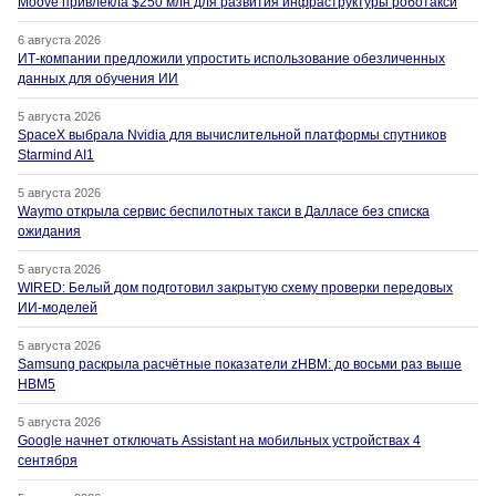
Moove привлекла $250 млн для развития инфраструктуры роботакси
6 августа 2026
ИТ-компании предложили упростить использование обезличенных
данных для обучения ИИ
5 августа 2026
SpaceX выбрала Nvidia для вычислительной платформы спутников
Starmind AI1
5 августа 2026
Waymo открыла сервис беспилотных такси в Далласе без списка
ожидания
5 августа 2026
WIRED: Белый дом подготовил закрытую схему проверки передовых
ИИ-моделей
5 августа 2026
Samsung раскрыла расчётные показатели zHBM: до восьми раз выше
HBM5
5 августа 2026
Google начнет отключать Assistant на мобильных устройствах 4
сентября