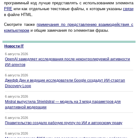
программный код лучше представлять с использованием элемента
PRE
или как отдельные текстовые файлы, к которым указаны
связи
в файле HTML.
Смотрите также
примечания по представлению взаимодействия с
компьютером
и общие замечания по элементам фразы.
Новости IT
6 августа 2026
OpenAI замедляет исследования после неконтролируемой активности
ИИ-агентов
6 августа 2026
Джефф Дин и ведущие исследователи Google создадут ИИ-стартап
Discovery Loop
6 августа 2026
Mistral выпустила Shieldstral — модель на 3 млрд параметров для
адаптивной модерации
6 августа 2026
Правительство создало рабочую группу по ИИ и авторскому праву
6 августа 2026