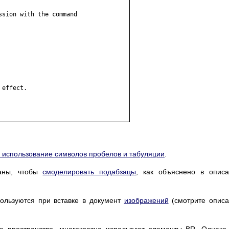
sion with the command 

effect. 

и использование символов пробелов и табуляции
.
ваны, чтобы
смоделировать подабзацы
, как объяснено в опис
льзуются при вставке в документ
изображений
(смотрите опис