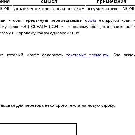
ения
смысл
примечания
 NONE
управление текстовым потоком
по умолчанию - NON
ван, чтобы передвинуть перемещаемый
образ
на другой край. 
ому краю, <BR CLEAR=RIGHT> - к правому краю, в то время как
евому и к правому краям одновременно.
ент, который может содержать
текстовые элементы
. Это вклю
ьзован для перевода некоторого текста на новую строку: