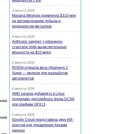
инцидентах с ИИ
4 августа 2026
Mariana Minerals привлекла $310 млн
на автоматизацию добычи и
переработки металлов
4 августа 2026
Anthropic закупит у облачного
стартапа Volta вычислительные
мощности на $10 млрд
4 августа 2026
NVIDIA открыла веса Alpamayo 2
Super — модели для разработки
автопилотов
4 августа 2026
AMD начала добавлять в Linux
поддержку дисплейного блока DCN6
ании
для графики GFX13
4 августа 2026
ание
Google Cloud представила двух ИИ-
агентов для управления базами
данных