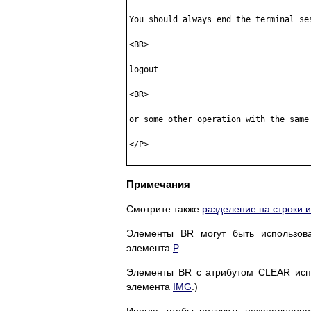
You should always end the terminal ses
<BR> 

logout 

<BR> 

or some other operation with the same 
</P> 

Примечания
Смотрите также
разделение на строки 
Элементы BR могут быть использо
элемента
P
.
Элементы BR с атрибутом CLEAR испо
элемента
IMG
.)