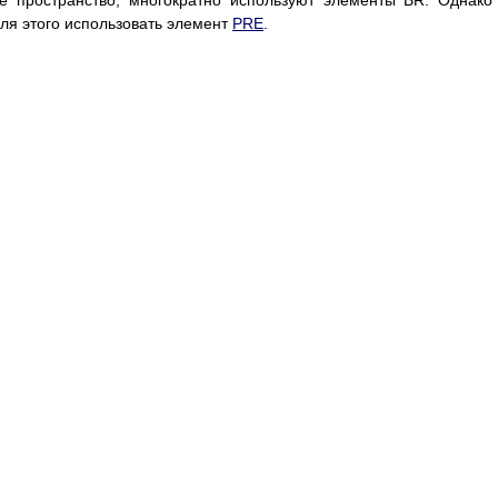
ое пространство, многократно используют элементы BR. Однако
для этого использовать элемент
PRE
.