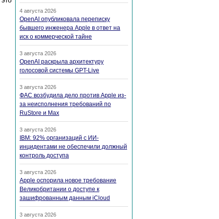
 это
4 августа 2026
OpenAI опубликовала переписку
бывшего инженера Apple в ответ на
иск о коммерческой тайне
3 августа 2026
OpenAI раскрыла архитектуру
голосовой системы GPT-Live
3 августа 2026
ФАС возбудила дело против Apple из-
за неисполнения требований по
RuStore и Max
3 августа 2026
IBM: 92% организаций с ИИ-
инцидентами не обеспечили должный
контроль доступа
3 августа 2026
Apple оспорила новое требование
Великобритании о доступе к
зашифрованным данным iCloud
3 августа 2026