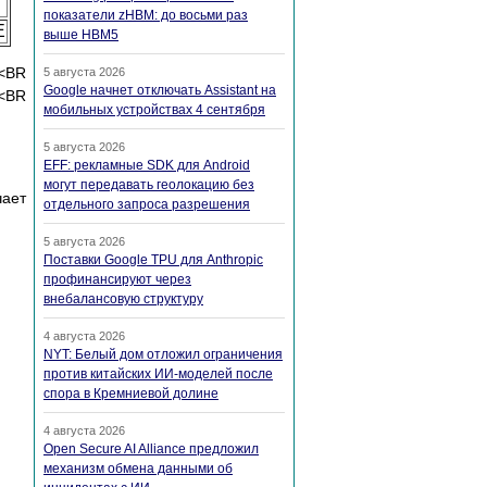
показатели zHBM: до восьми раз
E
выше HBM5
<BR
5 августа 2026
Google начнет отключать Assistant на
 <BR
мобильных устройствах 4 сентября
5 августа 2026
EFF: рекламные SDK для Android
могут передавать геолокацию без
чает
отдельного запроса разрешения
5 августа 2026
Поставки Google TPU для Anthropic
профинансируют через
внебалансовую структуру
4 августа 2026
NYT: Белый дом отложил ограничения
против китайских ИИ-моделей после
спора в Кремниевой долине
4 августа 2026
Open Secure AI Alliance предложил
механизм обмена данными об