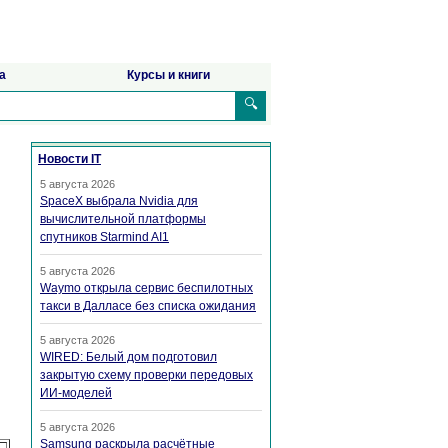
а
Курсы и книги
🔍
Новости IT
5 августа 2026
SpaceX выбрала Nvidia для
вычислительной платформы
спутников Starmind AI1
5 августа 2026
Waymo открыла сервис беспилотных
такси в Далласе без списка ожидания
5 августа 2026
WIRED: Белый дом подготовил
закрытую схему проверки передовых
ИИ-моделей
5 августа 2026
Samsung раскрыла расчётные