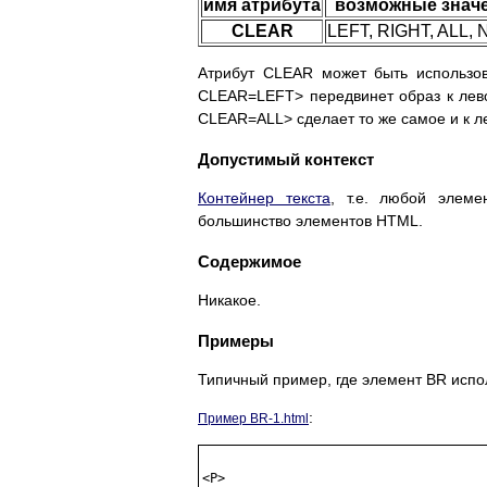
имя атрибута
возможные знач
CLEAR
LEFT, RIGHT, ALL,
Атрибут CLEAR может быть использо
CLEAR=LEFT> передвинет образ к лев
CLEAR=ALL> сделает то же самое и к л
Допустимый контекст
Контейнер текста
, т.е. любой элем
большинство элементов HTML.
Содержимое
Никакое.
Примеры
Типичный пример, где элемент BR испол
:
Пример BR-1.html
<P> 
