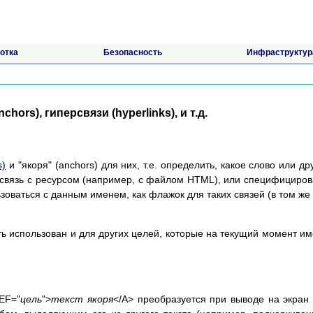
отка
Безопасность
Инфраструктур
nchors), гиперсвязи (hyperlinks), и т.д.
s)
и "якоря" (anchors) для них, т.е. определить, какое слово или др
 связь с ресурсом (например, с файлом HTML), или специфициров
зоваться с данным именем, как флажок для таких связей (в том же
ть использован и для других целей, которые на текущий момент и
EF="
цель
">
текст якоря
</A> преобразуется при выводе на экран 