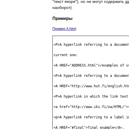
"текст якоря"), но не могут содержать
за
наоборот).
Примеры
:
Пример A.html
<P>A hyperlink referring to a documen
current one: 

<A HREF="ADDRESS.html">/examples of us
<P>A hyperlink referring to a document
<A HREF="http://www.hut.fi/english.htm
<P>A hyperlink in which the link text 
<a href="http://www.iki.fi/oa/HTML/">
<p>A hyperlink referring to a label in
<A HREF="#final">final example</A>. 
