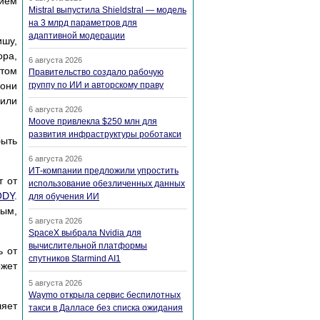
нием
Mistral выпустила Shieldstral — модель
на 3 млрд параметров для
адаптивной модерации
ишу,
ора,
6 августа 2026
этом
Правительство создало рабочую
 они
группу по ИИ и авторскому праву
 или
6 августа 2026
Moove привлекла $250 млн для
развития инфраструктуры роботакси
быть
6 августа 2026
ИТ-компании предложили упростить
т от
использование обезличенных данных
ODY
.
для обучения ИИ
ным,
5 августа 2026
SpaceX выбрала Nvidia для
вычислительной платформы
ь от
спутников Starmind AI1
ожет
5 августа 2026
Waymo открыла сервис беспилотных
ляет
такси в Далласе без списка ожидания