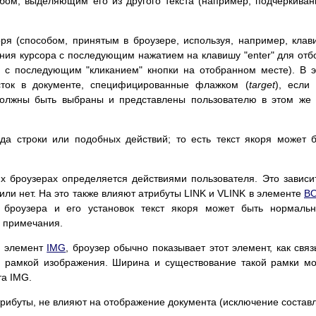
обом, выделяющим его из другого текста (например, подчеркива
ря (способом, принятым в броузере, используя, например, клав
ия курсора с последующим нажатием на клавишу "enter" для отб
с последующим "кликанием" кнопки на отобранном месте). В 
сток в документе, специфицированные флажком (
target
), если
должны быть выбраны и представлены пользователю в этом же
да строки или подобных действий; то есть текст якоря может 
х броузерах определяется действиями пользователя. Это зависи
 или нет. На это также влияют атрибуты LINK и VLINK в элементе
B
 броузера и его установок текст якоря может быть нормаль
а примечания.
) элемент
IMG
, броузер обычно показывает этот элемент, как связ
й) рамкой изображения. Ширина и существование такой рамки м
а IMG.
рибуты, не влияют на отображение документа (исключение состав