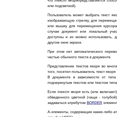
что
текст якоря
представляется спос
или подсветкой).
Пользователь может выбрать текст яко
изображающую стрелку, для перемещен
или мышку для перемещения курсора 
случае документ или локальный уча
доступны и их можно использовать, 
другом окне экрана.
При этом нет автоматического перево
частью обычного текста в документе.
Представление текстов якоря во многи
того, посетил пользователь текст якоря
В документе в зависимости от типа
подчеркнутым текстом или текстом тип
Если
текст якоря
есть (или включает
обведенного цветной (чаще - голубо
задаваться атрибутом
BORDER
элемент
A-элементы, содержащие какие-либо ат