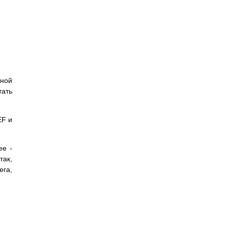
нной
тать
EF и
ее -
так,
ега,