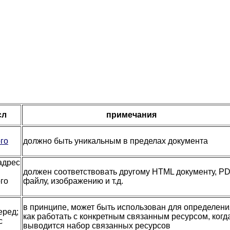
сл
примечания
го
должно быть уникальным в пределах документа
адрес
должен соответствовать другому HTML документу, P
го
файлу, изображению и т.д.
в принципе, может быть использован для определени
еред;
как работать с конкретным связанным ресурсом, когд
с
выводится набор связанных ресурсов