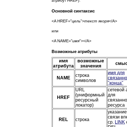
атрибут HREF).
Основной синтаксис
<A HREF="
цель
">
текст якоря
</A>
или
<A NAME="
имя
"></A>
Возможные атрибуты
имя
возможные
смы
атрибута
значения
имя для
строка
NAME
связанно
символов
"конца"
URL
сетевой 
(униформный
для
HREF
ресурсный
связанно
локатор)
ресурса
указание
связи вп
REL
строка
ср.
LINK