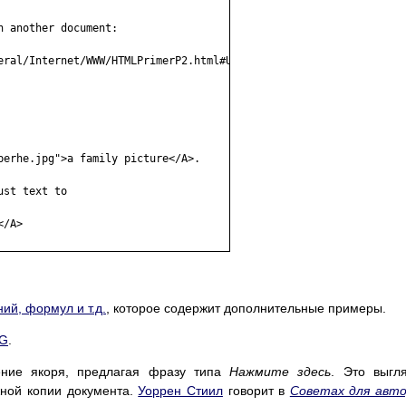
 another document: 

eral/Internet/WWW/HTMLPrimerP2.html#UR"> 

perhe.jpg">a family picture</A>. 

st text to 

/A> 

ий, формул и т.д.
, которое содержит дополнительные примеры.
MG
.
ение якоря, предлагая фразу типа
Нажмите здесь
. Это выгл
жной копии документа.
Уоррен Стиил
говорит в
Советах для авто