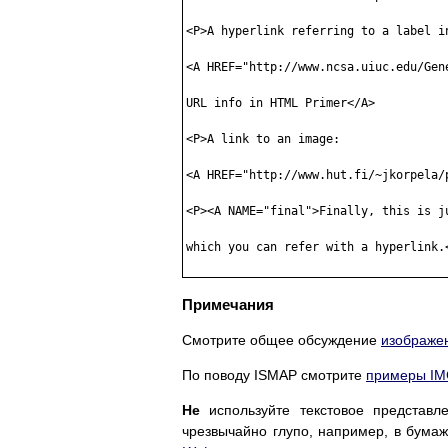
<P>A hyperlink referring to a label in
<A HREF="http://www.ncsa.uiuc.edu/Gen
URL info in HTML Primer</A> 

<P>A link to an image: 

<A HREF="http://www.hut.fi/~jkorpela/
<P><A NAME="final">Finally, this is ju
which you can refer with a hyperlink.<
Примечания
Смотрите общее обсуждение
изображен
По поводу ISMAP смотрите
примеры I
Не
используйте текстовое представл
чрезвычайно глупо, например, в бума