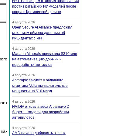
NYT: Белый дом отложил ограничения
против китайских ИИ-моделей после
спора в Кремниевой долине
4 августа 2026
Open Secure AI Alliance предложил
механизм обмена данными об
инцидентах с ИИ
4 августа 2026
Mariana Minerals привлекла $310 млн
ого
на автоматизацию добычи и
переработки металлов
4 августа 2026
Anthropic закупит у облачного
стартапа Volta вычислительные
мощности на $10 млрд
4 августа 2026
чает
NVIDIA открыла веса Alpamayo 2
Super — модели для разработки
автопилотов
4 августа 2026
 как
AMD начала добавлять в Linux