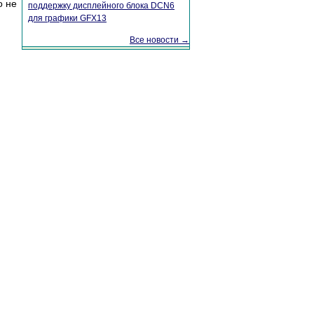
о не
поддержку дисплейного блока DCN6
для графики GFX13
Все новости →