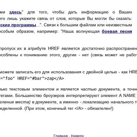
ажми
здесь
" для того, чтобы дать информацию о Ваших
его лишь укажите связь от слов, которые Вы могли бы сказать:
тские программы
...". Связи к большим файлам или неизвестным
особым образом, например: "Наша волнующая
боевая песня
ропуск их в атрибуте HREF является достаточно распростране
соблены к пониманию этого, другие - нет (связь может не рабо
можете записать его для использования с двойной целью - как HR
E="foo" HREF="#bar">zap</A>
ько текстовым элементом и является
частью
документа, а точн
егами. Большинство броузеров интерпретируют элемент A NAME 
еление места)
в документе, а именно - локализацию начального т
деленной. (При этом, конечный тег </A> - обязателен!)
Главная
·
Наверх