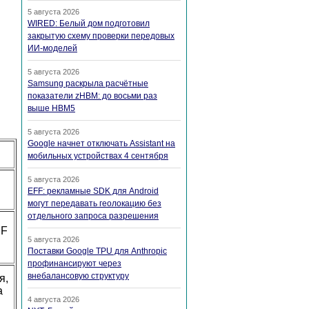
5 августа 2026
WIRED: Белый дом подготовил
закрытую схему проверки передовых
ИИ-моделей
5 августа 2026
Samsung раскрыла расчётные
показатели zHBM: до восьми раз
выше HBM5
5 августа 2026
Google начнет отключать Assistant на
мобильных устройствах 4 сентября
5 августа 2026
EFF: рекламные SDK для Android
могут передавать геолокацию без
отдельного запроса разрешения
DF
5 августа 2026
Поставки Google TPU для Anthropic
профинансируют через
внебалансовую структуру
я,
а
4 августа 2026