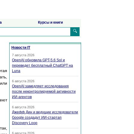
а
Курсы и книги
🔍
Новости IT
7 августа 2026
OpenAI обновила GPT-5.6 Sol и
переведет бесплатный ChatGPT на
угая
Luna
ать,
6 августа 2026
 или
OpenAI замедляет исследования
после неконтролируемой активности
ИИ-агентов
меют
6 августа 2026
Джефф Дин и ведущие исследователи
Google создадут ИИ-стартап
Discovery Loop
так,
6 августа 2026