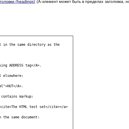
головки (headings)
(A-элемент может быть в пределах заголовка, н
t in the same directory as the 

ing ADDRESS tag</A>. 

 elsewhere: 

l">HUT</A>. 

contains markup: 

<cite>The HTML test set</cite></a> 

 the same document: 
