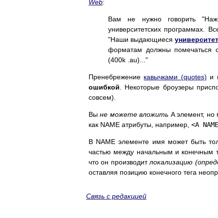
Web
:
Вам не нужно говорить "Н
университетских программах. Вс
"Наши выдающиеся
университе
форматам должны помечаться 
(400k .au)..."
Пренебрежение
кавычками (quotes)
и п
ошибкой
. Некоторые броузеры приспо
совсем).
Вы
не можете вложить
A элемент, но 
как NAME атрибуты, например,
<A NAM
В NAME элементе имя может быть тол
частью между начальным и конечным т
что он производит
локализацию (опред
оставляя позицию конечного тега неопре
Связь с редакцией