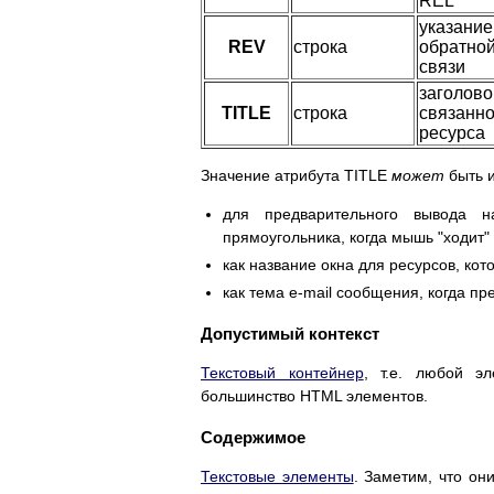
REL
указание
REV
строка
обратно
связи
заголово
TITLE
строка
связанно
ресурса
Значение атрибута TITLE
может
быть 
для предварительного вывода н
прямоугольника, когда мышь "ходит"
как название окна для ресурсов, кот
как тема e-mail сообщения, когда п
Допустимый контекст
Текстовый контейнер
, т.е. любой э
большинство HTML элементов.
Содержимое
Текстовые элементы
. Заметим, что о