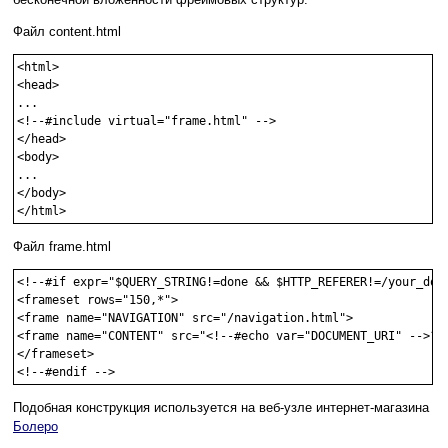
Файл content.html
<html>

<head>

...

<!--#include virtual="frame.html" -->

</head>

<body>

...

</body>

</html>
Файл frame.html
<!--#if expr="$QUERY_STRING!=done && $HTTP_REFERER!=/your_doma
<frameset rows="150,*">

<frame name="NAVIGATION" src="/navigation.html">

<frame name="CONTENT" src="<!--#echo var="DOCUMENT_URI" -->?do
</frameset>

<!--#endif -->
Подобная конструкция используется на веб-узле интернет-магазина
Болеро