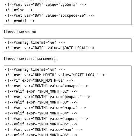
<!--#set var="DAY" value="суббота" -->

<!--#else -->

<!--#set var="DAY" value="воскресенье" -->

<!--#endif -->
Получение числа
<!--#config timefmt="%e" -->

<!--#set var="DATE" value="$DATE_LOCAL"-->
Получение названия месяца
<!--#config timefmt="%m" -->

<!--#set var="NUM_MONTH" value="$DATE_LOCAL"-->

<!--#if expr="$NUM_MONTH=01" -->

<!--#set var="MONTH" value="января" -->

<!--#elif expr="$NUM_MONTH=02" -->

<!--#set var="MONTH" value="февраля" -->

<!--#elif expr="$NUM_MONTH=03" -->

<!--#set var="MONTH" value="марта" -->

<!--#elif expr="$NUM_MONTH=04" -->

<!--#set var="MONTH" value="апреля" -->

<!--#elif expr="$NUM_MONTH=05" -->

<!--#set var="MONTH" value="мая" -->

<!--#elif expr="$NUM_MONTH=06" -->
