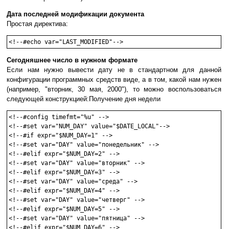
Дата последней модификации документа
Простая директива:
<!--#echo var="LAST_MODIFIED"-->
Сегодняшнее число в нужном формате
Если нам нужно вывести дату не в стандартном для данной
конфигурации программных средств виде, а в том, какой нам нужен
(например, "вторник, 30 мая, 2000"), то можно воспользоваться
следующей конструкцией:Получение дня недели
<!--#config timefmt="%u" -->

<!--#set var="NUM_DAY" value="$DATE_LOCAL"-->

<!--#if expr="$NUM_DAY=1" -->

<!--#set var="DAY" value="понедельник" -->

<!--#elif expr="$NUM_DAY=2" -->

<!--#set var="DAY" value="вторник" -->

<!--#elif expr="$NUM_DAY=3" -->

<!--#set var="DAY" value="среда" -->

<!--#elif expr="$NUM_DAY=4" -->

<!--#set var="DAY" value="четверг" -->

<!--#elif expr="$NUM_DAY=5" -->

<!--#set var="DAY" value="пятница" -->

<!--#elif expr="$NUM_DAY=6" -->
