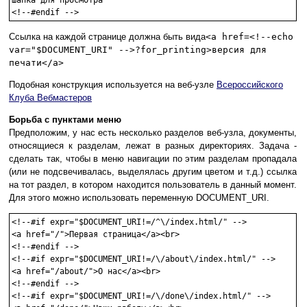
шапка для просмотра

<!--#endif -->
Ссылка на каждой странице должна быть вида
<a href=<!--echo
var="$DOCUMENT_URI" -->?for_printing>версия для
печати</a>
Подобная конструкция используется на веб-узле
Всероссийского
Клуба Вебмастеров
Борьба с пунктами меню
Предположим, у нас есть несколько разделов веб-узла, документы,
относящиеся к разделам, лежат в разных директориях. Задача -
сделать так, чтобы в меню навигации по этим разделам пропадала
(или не подсвечивалась, выделялась другим цветом и т.д.) ссылка
на тот раздел, в котором находится пользователь в данный момент.
Для этого можно использовать переменную DOCUMENT_URI.
<!--#if expr="$DOCUMENT_URI!=/^\/index.html/" -->

<a href="/">Первая страница</a><br>

<!--#endif -->

<!--#if expr="$DOCUMENT_URI!=/\/about\/index.html/" -->

<a href="/about/">О нас</a><br>

<!--#endif -->

<!--#if expr="$DOCUMENT_URI!=/\/done\/index.html/" -->
