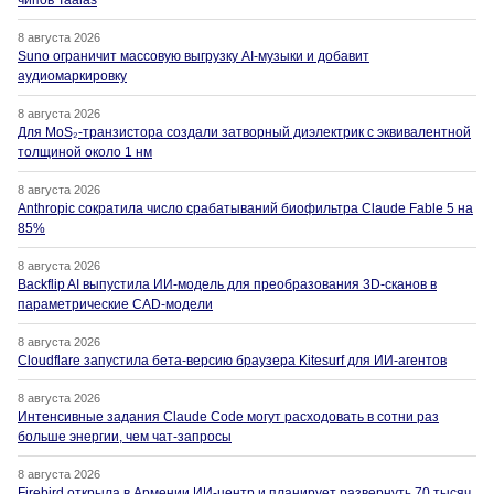
чипов Taalas
8 августа 2026
Suno ограничит массовую выгрузку AI-музыки и добавит
аудиомаркировку
8 августа 2026
Для MoS₂-транзистора создали затворный диэлектрик с эквивалентной
толщиной около 1 нм
8 августа 2026
Anthropic сократила число срабатываний биофильтра Claude Fable 5 на
85%
8 августа 2026
Backflip AI выпустила ИИ-модель для преобразования 3D-сканов в
параметрические CAD-модели
8 августа 2026
Cloudflare запустила бета-версию браузера Kitesurf для ИИ-агентов
8 августа 2026
Интенсивные задания Claude Code могут расходовать в сотни раз
больше энергии, чем чат-запросы
8 августа 2026
Firebird открыла в Армении ИИ-центр и планирует развернуть 70 тысяч