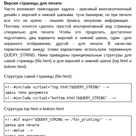
Версия страницы для печати
Часто возникает прикладная задача - красивый многоколоночный
дизайн с верхней и нижней шапками, туча баннеров, но при печати
все это не нужно - лишняя бумага, ненужная информация...
Поэтому хочется сделать простой альтернативный вид страницы
специально для печати. Чтобы это проделать, достаточно
подготовить два варианта верхней и нижней шапок, один --для
экранного отображения, другой - для печати. В качестве
переключения между этими вариантами используем переменную
QUERY_STRING. Ниже приведены принципиальные структуры для
самой страницы (file.html) и для верхней и нижней шапок (top.html и
bottom.html).
Структура самой страницы (file.html):
<!--#include virtual="top.html?$QUERY_STRING" -->

здесь тело документа

<!--#include virtual="bottom.html?$QUERY_STRING" -->
Структура top.html и bottom.html
<!--#if expr="$QUERY_STRING == /for_printing/" -->

шапка для печати

<!--#else -->
