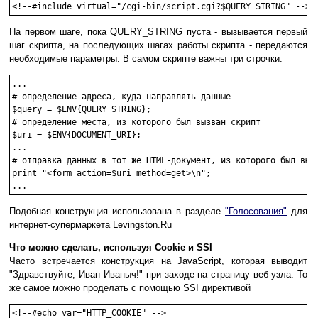
<!--#include virtual="/cgi-bin/script.cgi?$QUERY_STRING" -->
На первом шаге, пока QUERY_STRING пуста - вызывается первый
шаг скрипта, на последующих шагах работы скрипта - передаются
необходимые параметры. В самом скрипте важны три строчки:
...

# определение адреса, куда направлять данные

$query = $ENV{QUERY_STRING};

# определение места, из которого был вызван скрипт

$uri = $ENV{DOCUMENT_URI};

...

# отправка данных в тот же HTML-документ, из которого был вызв
print "<form action=$uri method=get>\n";

...
Подобная конструкция использована в разделе
"Голосования"
для
интернет-супермаркета Levingston.Ru
Что можно сделать, используя Cookie и SSI
Часто встречается конструкция на JavaScript, которая выводит
"Здравствуйте, Иван Иваныч!" при заходе на страницу веб-узла. То
же самое можно проделать с помощью SSI директивой
<!--#echo var="HTTP_COOKIE" -->