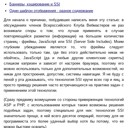
Баннеры, кэширование и SSI
Один шаблон отображения - разное содержание
Для начала о причинах, побудивших написать меня эту статью: в
обсуждениях членов Всероссийского Клуба Вебмастеров не раз
возникали споры о том, что лучше применять в случае
повторяющейся разметки (информации) на большом количестве
страниц - фреймы, JavaScript или SSI (Server Side Includes). Моим
глубоким убеждением является то, что фреймы следует
использовать только там, где без этого действительно никак не
обойтись, JavaScript (да и любые другие клиентские скрипты)
слишком капризен и зависит от настроек браузера, поэтому его
можно использовать только для дополнительных возможностей, но
никак для простроения, допустим, системы навигации. Я не буду с
пеной у рта доказывать, что технология SSI круче всех гор и яиц, а
просто приведу решения часто встречающихся на практике задач с
применением этой технологии.
(Сразу предвижу возмущение со стороны приверженцев технологий
ASP и PHP, с использованием которых также возможны решения
подобных задач, поэтому специально для них: технология SSI
значительно проще, в ней всего десяток операций, поэтому для не
программиста это более удачный выбор хотя бы потому, что ее
можно быстрее освоить)