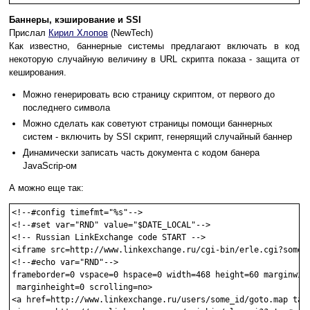
Баннеры, кэширование и SSI
Прислал
Кирил Хлопов
(NewTech)
Как известно, баннерные системы предлагают включать в код
некоторую случайную величину в URL скрипта показа - защита от
кеширования.
Можно генерировать всю страницу скриптом, от первого до
последнего символа
Можно сделать как советуют страницы помощи баннерных
систем - включить by SSI скрипт, генерящий случайный баннер
Динамически записать часть документа с кодом банера
JavaScrip-ом
А можно еще так:
<!--#config timefmt="%s"-->

<!--#set var="RND" value="$DATE_LOCAL"-->

<!-- Russian LinkExchange code START -->

<iframe src=http://www.linkexchange.ru/cgi-bin/erle.cgi?some_i
<!--#echo var="RND"-->

frameborder=0 vspace=0 hspace=0 width=468 height=60 marginwidt
 marginheight=0 scrolling=no>

<a href=http://www.linkexchange.ru/users/some_id/goto.map targ