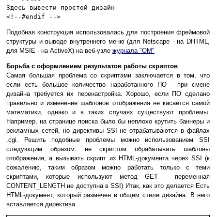
Здесь вывести простой дизайн
<!--#endif -->
Подобная конструкция использовалась для построения фреймовой
структуры и выводе внутреннего меню (для Netscape - на DHTML,
для MSIE - на ActiveX) на веб-узле
журнала "ОМ"
Борьба с оформлением результатов работы скриптов
Самая большая проблема со скриптами заключается в том, что
если есть большое количество наработанного ПО - при смене
дизайна требуется их перенастройка. Хорошо, если ПО сделано
правильно и изменение шаблонов отображения не касается самой
математики, однако и в таких случаях существуют проблемы.
Например, на странице поиска было бы неплохо крутить баннеры и
рекламных сетей, но директивы SSI не отрабатываются в файлах
.cgi. Решить подобные проблемы можно использованием SSI
следующим образом: не скриптом обрабатывать шаблоны
отображения, а вызывать скрипт из HTML-документа через SSI (к
сожалению, таким образом можно работать только с теми
скриптами, которые используют метод GET - переменная
CONTENT_LENGTH не доступна в SSI) Итак, как это делается Есть
HTML-документ, который размечен в общем стиле дизайна. В него
вставляется директива