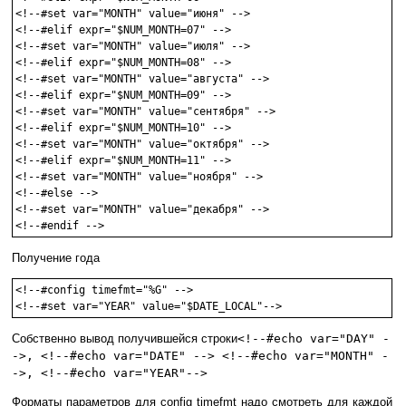
<!--#set var="MONTH" value="июня" -->

<!--#elif expr="$NUM_MONTH=07" -->

<!--#set var="MONTH" value="июля" -->

<!--#elif expr="$NUM_MONTH=08" -->

<!--#set var="MONTH" value="августа" -->

<!--#elif expr="$NUM_MONTH=09" -->

<!--#set var="MONTH" value="сентября" -->

<!--#elif expr="$NUM_MONTH=10" -->

<!--#set var="MONTH" value="октября" -->

<!--#elif expr="$NUM_MONTH=11" -->

<!--#set var="MONTH" value="ноября" -->

<!--#else -->

<!--#set var="MONTH" value="декабря" -->

<!--#endif -->
Получение года
<!--#config timefmt="%G" -->

<!--#set var="YEAR" value="$DATE_LOCAL"-->
Собственно вывод получившейся строки
<!--#echo var="DAY" -
->, <!--#echo var="DATE" --> <!--#echo var="MONTH" -
->, <!--#echo var="YEAR"-->
Форматы параметров для config timefmt надо смотреть для каждой