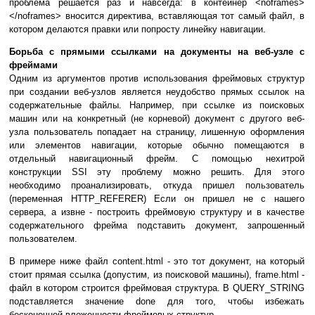
проблема решается раз и навсегда: в контейнер <noframes>
</noframes> вносится директива, вставляющая тот самый файл, в
котором делаются правки или попросту линейку навигации.
Борьба с прямыми ссылками на документы на веб-узле с
фреймами
Одним из аргументов против использования фреймовых структур
при создании веб-узлов является неудобство прямых ссылок на
содержательные файлы. Например, при ссылке из поисковых
машин или на конкретный (не корневой) документ с другого веб-
узла пользователь попадает на страницу, лишенную оформления
или элементов навигации, которые обычно помещаются в
отдельный навигационный фрейм. С помощью нехитрой
конструкции SSI эту проблему можно решить. Для этого
необходимо проанализировать, откуда пришел пользователь
(переменная HTTP_REFERER) Если он пришел не с нашего
сервера, а извне - построить фреймовую структуру и в качестве
содержательного фрейма подставить документ, запрошенный
пользователем.
В примере ниже файл content.html - это тот документ, на который
стоит прямая ссылка (допустим, из поисковой машины), frame.html -
файл в котором строится фреймовая структура. В QUERY_STRING
подставляется значение done для того, чтобы избежать
бесконечной вложенности фреймовых структур.