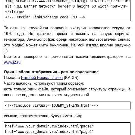
<img src=http://www.linkexchange.ru/cgi-bin/rle.cgi??<!--#echo
alt="RLE Banner Network" border=0 height=60 width=468></a>

</iframe>

<!-- Russian LinkExchange code END -->
То есть как случайная величина выступит количество секунд от
1970 года. Не тратится время и память на запуск скрипта-
генератора, Java-Script (как среди некоторых пользователей сейчас
это модно) может быть выключен. На мой взгляд вполне радужно
:-)
Все это проверено и применяется нашим администратором на
www.j2.ru
Один шаблон отображения - разное содержание
Прислал
Евгений Беспальчиков
(KADIS)
Часто шаблоны используют таким образом:
есть только один файл, который описывает структуру страницы, а
основное содержание включается директивой
<!--#include virtual="$QUERY_STRING.html"-->
ссылки, соответственно, будут иметь вид:
href="www.your_domain.ru/index.html?page1"

href="www.your_domain.ru/index.html?page2"
