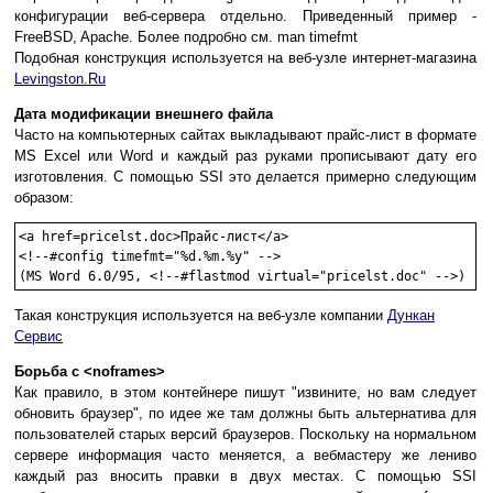
конфигурации веб-сервера отдельно. Приведенный пример -
FreeBSD, Apache. Более подробно см. man timefmt
Подобная конструкция используется на веб-узле интернет-магазина
Levingston.Ru
Дата модификации внешнего файла
Часто на компьютерных сайтах выкладывают прайс-лист в формате
MS Excel или Word и каждый раз руками прописывают дату его
изготовления. С помощью SSI это делается примерно следующим
образом:
<a href=pricelst.doc>Прайс-лист</a>

<!--#config timefmt="%d.%m.%y" -->

(MS Word 6.0/95, <!--#flastmod virtual="pricelst.doc" -->)
Такая конструкция используется на веб-узле компании
Дункан
Сервис
Борьба с <noframes>
Как правило, в этом контейнере пишут "извините, но вам следует
обновить браузер", по идее же там должны быть альтернатива для
пользователей старых версий браузеров. Поскольку на нормальном
сервере информация часто меняется, а вебмастеру же лениво
каждый раз вносить правки в двух местах. С помощью SSI