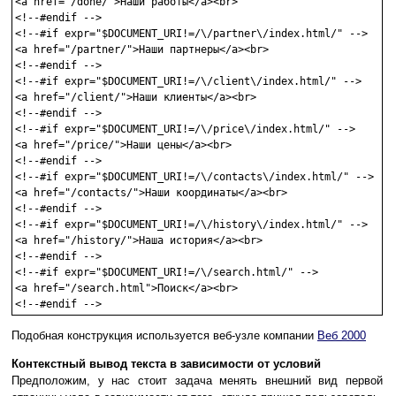
<a href="/done/">Наши работы</a><br>

<!--#endif -->

<!--#if expr="$DOCUMENT_URI!=/\/partner\/index.html/" -->

<a href="/partner/">Наши партнеры</a><br>

<!--#endif -->

<!--#if expr="$DOCUMENT_URI!=/\/client\/index.html/" -->

<a href="/client/">Наши клиенты</a><br>

<!--#endif -->

<!--#if expr="$DOCUMENT_URI!=/\/price\/index.html/" -->

<a href="/price/">Наши цены</a><br>

<!--#endif -->

<!--#if expr="$DOCUMENT_URI!=/\/contacts\/index.html/" -->

<a href="/contacts/">Наши координаты</a><br>

<!--#endif -->

<!--#if expr="$DOCUMENT_URI!=/\/history\/index.html/" -->

<a href="/history/">Наша история</a><br>

<!--#endif -->

<!--#if expr="$DOCUMENT_URI!=/\/search.html/" -->

<a href="/search.html">Поиск</a><br>

<!--#endif -->
Подобная конструкция используется веб-узле компании
Веб 2000
Контекстный вывод текста в зависимости от условий
Предположим, у нас стоит задача менять внешний вид первой