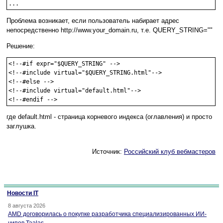
...
Проблема возникает, если пользователь набирает адрес
непосредственно http://www.your_domain.ru, т.е. QUERY_STRING=""
Решение:
<!--#if expr="$QUERY_STRING" -->

<!--#include virtual="$QUERY_STRING.html"-->

<!--#else -->

<!--#include virtual="default.html"-->

<!--#endif -->
где default.html - страница корневого индекса (оглавления) и просто
заглушка.
Источник:
Российский клуб вебмастеров
Новости IT
8 августа 2026
AMD договорилась о покупке разработчика специализированных ИИ-