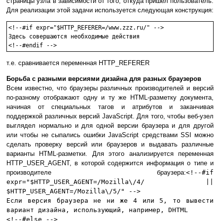
страницы узла в зависимости от того, откуда пришел пользователь.
Для реализации этой задачи используется следующая конструкция:
<!--#if expr="$HTTP_REFERER=/www.zzz.ru/" -->

Здесь совершаются необходимые действия

<!--#endif -->
т.е. сравнивается переменная HTTP_REFERER
Борьба с разными версиями дизайна для разных браузеров
Всем известно, что браузеры различных производителей и версий
по-разному отображают одну и ту же HTML-разметку документа,
начиная от специальных тагов и атрибутов и заканчивая
поддержкой различных версий JavaScript. Для того, чтобы веб-узел
выглядел нормально и для одной версии браузера и для другой
или чтобы не сыпались ошибки JavaScript средствами SSI можно
сделать проверку версий или браузеров и выдавать различные
варианты HTML-разметки. Для этого анализируется переменная
HTTP_USER_AGENT, в которой содержится информация о типе и
производителе браузера:
<!--#if
expr="$HTTP_USER_AGENT=/Mozilla\/4/ ||
$HTTP_USER_AGENT=/Mozilla\/5/" -->
Если версия браузера не ни же 4 или 5, то вывести
вариант дизайна, использующий, например, DHTML
<!--#else -->