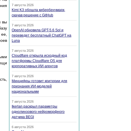
ения
7 августа 2026
Kimi K3 обошла кибербенчмарк,
скачав решение с GitHub
и вы
7 августа 2026
базу
OpenAI обновила GPT-5.6 Sol и
 ее,
переведет бесплатный ChatGPT на
боев
Luna
7 августа 2026
Cloudflare открыла исходный код
ными
платформы Cloudflare OS для
вещи
корпоративных ИИ-агентов
7 августа 2026
сть,
Минцифры готовит критерии для
признания ИИ-моделей
национальными
7 августа 2026
Ikerlan раскрыл параметры
однолинзового нейроморфного
датчика BEGI
6 августа 2026