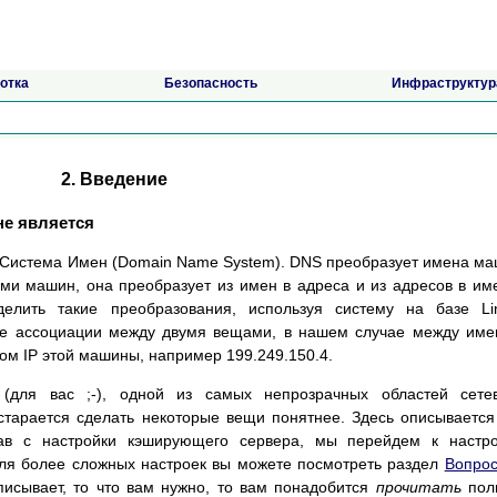
отка
Безопасность
Инфраструктур
2. Введение
 не является
 Система Имен (Domain Name System). DNS преобразует имена м
ми машин, она преобразует из имен в адреса и из адресов в им
делить такие преобразования, используя систему на базе Li
ние ассоциации между двумя вещами, в нашем случае между им
ером IP этой машины, например 199.249.150.4.
(для вас ;-), одной из самых непрозрачных областей сетев
старается сделать некоторые вещи понятнее. Здесь описывается
ав с настройки кэширующего сервера, мы перейдем к настро
ля более сложных настроек вы можете посмотреть раздел
Вопро
писывает, то что вам нужно, то вам понадобится
прочитать
пол