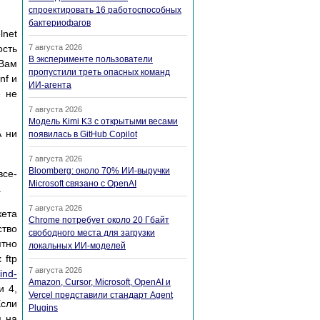
спроектировать 16 работоспособных
бактериофагов
lnet
ость
7 августа 2026
В эксперименте пользователи
 Вам
пропустили треть опасных команд
nf и
ИИ-агента
е не
7 августа 2026
Модель Kimi K3 с открытыми весами
А ни
появилась в GitHub Copilot
7 августа 2026
Bloomberg: около 70% ИИ-выручки
все-
Microsoft связано с OpenAI
.
7 августа 2026
кета
Chrome потребует около 20 Гбайт
ство
свободного места для загрузки
ятно
локальных ИИ-моделей
 ftp
7 августа 2026
bind-
Amazon, Cursor, Microsoft, OpenAI и
и 4,
Vercel представили стандарт Agent
Если
Plugins
я на