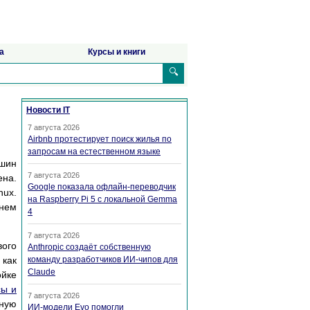
а
Курсы и книги
🔍
Новости IT
7 августа 2026
Airbnb протестирует поиск жилья по
запросам на естественном языке
ашин
7 августа 2026
ена.
Google показала офлайн-переводчик
nux.
на Raspberry Pi 5 с локальной Gemma
енем
4
7 августа 2026
ого
Anthropic создаёт собственную
 как
команду разработчиков ИИ-чипов для
Claude
йке
сы и
7 августа 2026
ную
ИИ-модели Evo помогли