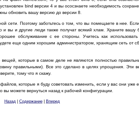
ас установлен bind версии 4 и вы ососзнаете необходимость сохран
жны обновить вашу версию до версии 8.
ой сети. Поэтому заботьтесь о том, что вы помещаете в нее. Есл
о и вы и другие люди также получат всякий хлам. Храните вашу 
орошее обслуживание с ее стороны. Учитесь как использовать
будете еще одним хорошим администратором, хранящим сеть от с
р вещей, которые в самом деле не являются полностью правиль
овину правильными). Все это сделано в целях упрощения. Эти 
верите, тому что я скажу.
файлов, которые я буду советовать изменить, если у вас они уже е
 то вы можете вернуться назад к рабочей конфигурации.
Назад
|
Содержание
|
Вперед