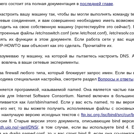
чего состоит эта полная документация в
последней главе
.
настроить вашу машину так, чтобы вы могли выполнять команду te
етевые соединения, и вам совершенно необходимо иметь возможн
входить на свою собственную машину (протестируйте это сейчас!).
енные файлы /etc/nsswitch.conf (или /etc/host.conf), /etc/resolv.co
снять их функции в этом документе. Если работа сети у вас ещ
P-HOWTO вам объяснят как это сделать. Прочитайте их.
азумеваю ту машину, на которой вы пытаетесь настроить DNS. 
 вовлечь в ваши сетевые эксперименты.
а firewall любого типа, который блокирует запрос имен. Если вы 
обходима специальная настройка, смотрите раздел
Вопросы и ответы
няется программой, называемой named. Она является частью па
xie для Internet Software Consortium. Named включен в большин
ливается как /usr/sbin/named. Если у вас есть named, то вы веро
 его нет, то вы можете получить исполняемые файлы с основных
и наилучшую версию исходных текстов с
ftp.isc.org:/isc/bind/src/cur/
рсии 8. Старые версии этого документа, описывающие bind верси
th.uio.no/~janl/DNS/
, в том случае, если вы используете bind 4. 
на файл named.conf, то у вас стоит bind 8, если она ссылаетс