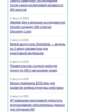
OpenAI замедляет исследования
после неконтролируемой активности
ИИ-агентов
6 августа 2026
Джефф Дин и ведущие исследователи
Google создадут ИИ-стартап
Discovery Loop
6 августа 2026
Mistral выпустила Shieldstral — модель
на 3 млрд параметров для
адаптивной модерации
6 августа 2026
Правительство создало рабочую
группу по ИИ и авторскому праву
6 августа 2026
Moove привлекла $250 млн для
развития инфраструктуры роботакси
6 августа 2026
ИТ-компании предложили упростить
использование обезличенных данных
для обучения ИИ