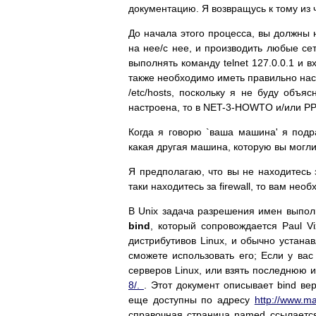
документацию. Я возвращусь к тому из 
До начала этого процесса, вы должны 
на нее/с нее, и производить любые с
выполнять команду telnet 127.0.0.1 и 
также необходимо иметь правильно настро
/etc/hosts, поскольку я не буду объя
настроена, то в NET-3-HOWTO и/или PP
Когда я говорю `ваша машина' я подр
какая другая машина, которую вы могли
Я предполагаю, что вы не находитесь з
таки находитесь за firewall, то вам не
В Unix задача разрешения имен выпол
bind
, который сопровождается Paul Vi
дистрибутивов Linux, и обычно устанав
сможете использовать его; Если у вас
серверов Linux, или взять последнюю 
8/.
. Этот документ описывает bind ве
еще доступны по адресу
http://www.ma
справочная страница named ссылается 