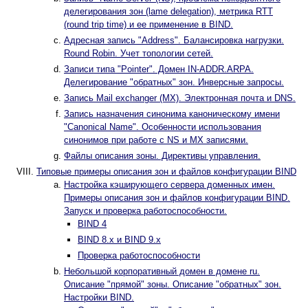
делегирования зон (lame delegation), метрика RTT
(round trip time) и ее применение в BIND.
Адресная запись "Address". Балансировка нагрузки.
Round Robin. Учет топологии сетей.
Записи типа "Pointer". Домен IN-ADDR.ARPA.
Делегирование "обратных" зон. Инверсные запросы.
Запись Mail exchanger (MX). Электронная почта и DNS.
Запись назначения синонима каноническому имени
"Canonical Name". Особенности использования
синонимов при работе с NS и MX записями.
Файлы описания зоны. Директивы управления.
Типовые примеры описания зон и файлов конфигурации BIND
Настройка кэширующего сервера доменных имен.
Примеры описания зон и файлов конфигурации BIND.
Запуск и проверка работоспособности.
BIND 4
BIND 8.x и BIND 9.х
Проверка работоспособности
Небольшой корпоративный домен в домене ru.
Описание "прямой" зоны. Описание "обратных" зон.
Настройки BIND.