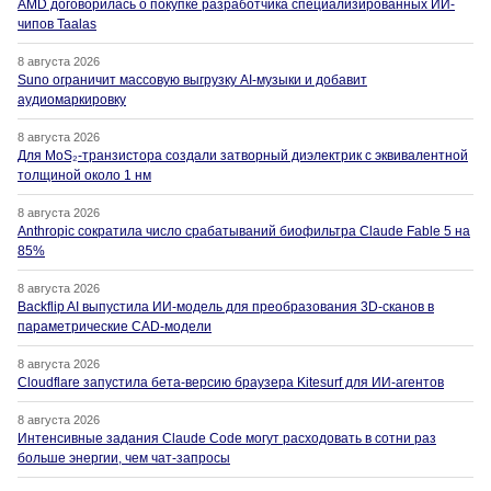
AMD договорилась о покупке разработчика специализированных ИИ-
чипов Taalas
8 августа 2026
Suno ограничит массовую выгрузку AI-музыки и добавит
аудиомаркировку
8 августа 2026
Для MoS₂-транзистора создали затворный диэлектрик с эквивалентной
толщиной около 1 нм
8 августа 2026
Anthropic сократила число срабатываний биофильтра Claude Fable 5 на
85%
8 августа 2026
Backflip AI выпустила ИИ-модель для преобразования 3D-сканов в
параметрические CAD-модели
8 августа 2026
Cloudflare запустила бета-версию браузера Kitesurf для ИИ-агентов
8 августа 2026
Интенсивные задания Claude Code могут расходовать в сотни раз
больше энергии, чем чат-запросы