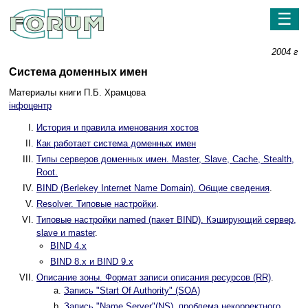
☰
2004 г
Система доменных имен
Материалы книги П.Б. Храмцова
iнфоцентр
История и правила именования хостов
Как работает система доменных имен
Типы серверов доменных имен. Master, Slave, Cache, Stealth,
Root.
BIND (Berlekey Internet Name Domain). Общие сведения
.
Resolver. Типовые настройки
.
Типовые настройки named (пакет BIND). Кэширующий сервер,
slave и master
.
BIND 4.x
BIND 8.x и BIND 9.x
Описание зоны. Формат записи описания ресурсов (RR)
.
Запись "Start Of Authority" (SOA)
Запись "Name Server"(NS), проблема некорректного