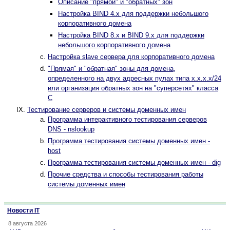
Описание "прямой" и "обратных" зон
Настройка BIND 4.x для поддержки небольшого
корпоративного домена
Настройка BIND 8.x и BIND 9.x для поддержки
небольшого корпоративного домена
Настройка slave сервера для корпоративного домена
"Прямая" и "обратная" зоны для домена,
определенного на двух адресных пулах типа х.х.х.х/24
или организация обратных зон на "суперсетях" класса
C
Тестирование серверов и системы доменных имен
Программа интерактивного тестирования серверов
DNS - nslookup
Программа тестирования системы доменных имен -
host
Программа тестирования системы доменных имен - dig
Прочие средства и способы тестирования работы
системы доменных имен
Новости IT
8 августа 2026