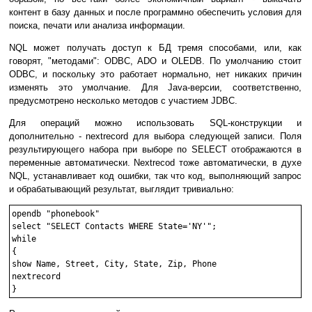
контент в базу данных и после программно обеспечить условия для
поиска, печати или анализа информации.
NQL может получать доступ к БД тремя способами, или, как
говорят, "методами": ODBC, ADO и OLEDB. По умолчанию стоит
ODBC, и поскольку это работает нормально, нет никаких причин
изменять это умолчание. Для Java-версии, соответственно,
предусмотрено несколько методов с участием JDBC.
Для операций можно использовать SQL-конструкции и
дополнительно - nextrecord для выбора следующей записи. Поля
результирующего набора при выборе по SELECT отображаются в
переменные автоматически. Nextrecod тоже автоматически, в духе
NQL, устанавливает код ошибки, так что код, выполняющий запрос
и обрабатывающий результат, выглядит тривиально:
opendb "phonebook"

select "SELECT Contacts WHERE State='NY'";

while

{

show Name, Street, City, State, Zip, Phone

nextrecord
