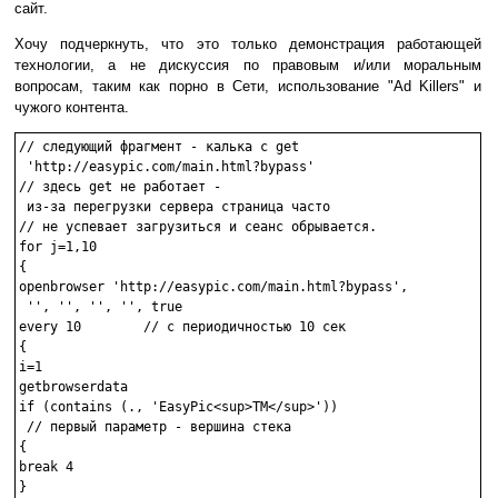
сайт.
Хочу подчеркнуть, что это только демонстрация работающей
технологии, а не дискуссия по правовым и/или моральным
вопросам, таким как порно в Сети, использование "Ad Killers" и
чужого контента.
// следующий фрагмент - калька с get

 'http://easypic.com/main.html?bypass'

// здесь get не работает -

 из-за перегрузки сервера страница часто

// не успевает загрузиться и сеанс обрывается.

for j=1,10

{

openbrowser 'http://easypic.com/main.html?bypass',

 '', '', '', '', true

every 10	// с периодичностью 10 сек

{

i=1

getbrowserdata

if (contains (., 'EasyPic<sup>TM</sup>'))

 // первый параметр - вершина стека

{

break 4

}
