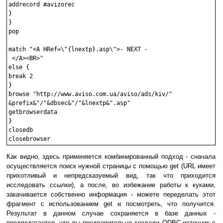
addrecord #avizorec

}

}

pop

match "<A HRef=\"{lnextp}.asp\">- NEXT -

 </A><BR>"

else {

break 2

}

browse "http://www.aviso.com.ua/aviso/ads/kiv/"

&prefix&"/"&dbsec&"/"&lnextp&".asp"

getbrowserdata

}

closedb

Как видно, здесь применяется комбинированный подход - сначала
осуществляется поиск нужной страницы с помощью get (URL имеет
прихотливый и непредсказуемый вид, так что приходится
исследовать ссылки), а после, во избежание работы к куками,
закачивается собственно информация - можете переделать этот
фрагмент с использованием get и посмотреть, что получится.
Результат в данном случае сохраняется в базе данных -
предполагается, что вы предварительно создали ODBC-источник с