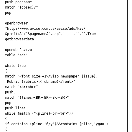
push pagename

match "{dbsec}/"

pop

openbrowser 

"http://www.aviso.com.ua/aviso/ads/kiv/"

&prefix&"/"&pagename&".asp",'','','','',True

getbrowserdata

opendb 'avizo'

table 'ads'

while true

{

match "<font size=+1>Aviso newspaper {issue}.

 Rubric {rubric}.{rubname}</font>"

match "<br><br>"

push.

match "{lines}<BR><BR><BR><BR>"

pop

push lines

while (match ("{pline}<br><br>"))

{

if contains (pline,'б/у')&&contains (pline,'удио')

{
