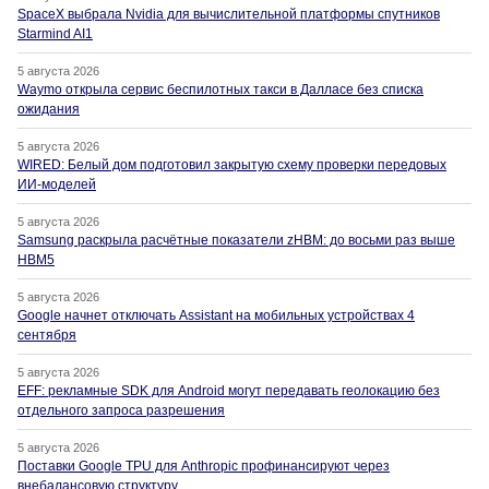
SpaceX выбрала Nvidia для вычислительной платформы спутников
Starmind AI1
5 августа 2026
Waymo открыла сервис беспилотных такси в Далласе без списка
ожидания
5 августа 2026
WIRED: Белый дом подготовил закрытую схему проверки передовых
ИИ-моделей
5 августа 2026
Samsung раскрыла расчётные показатели zHBM: до восьми раз выше
HBM5
5 августа 2026
Google начнет отключать Assistant на мобильных устройствах 4
сентября
5 августа 2026
EFF: рекламные SDK для Android могут передавать геолокацию без
отдельного запроса разрешения
5 августа 2026
Поставки Google TPU для Anthropic профинансируют через
внебалансовую структуру