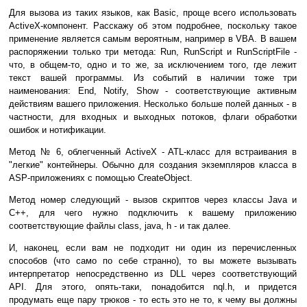
Для вызова из таких языков, как Basic, проще всего использовать
ActiveX-компонент. Расскажу об этом подробнее, поскольку такое
применение является самым вероятным, например в VBA. В вашем
распоряжении только три метода: Run, RunScript и RunScriptFile -
что, в общем-то, одно и то же, за исключением того, где лежит
текст вашей программы. Из событий в наличии тоже три
наименования: End, Notify, Show - соответствующие активным
действиям вашего приложения. Несколько больше полей данных - в
частности, для входных и выходных потоков, флаги обработки
ошибок и нотификации.
Метод № 6, облегченный ActiveX - ATL-класс для встраивания в
"легкие" контейнеры. Обычно для создания экземпляров класса в
ASP-приложениях с помощью CreateObject.
Метод номер следующий - вызов скриптов через классы Java и
C++, для чего нужно подключить к вашему приложению
соответствующие файлы class, java, h - и так далее.
И, наконец, если вам не подходит ни один из перечисленных
способов (что само по себе странно), то вы можете вызывать
интерпретатор непосредственно из DLL через соответствующий
API. Для этого, опять-таки, понадобится nql.h, и придется
продумать еще пару трюков - то есть это не то, к чему вы должны