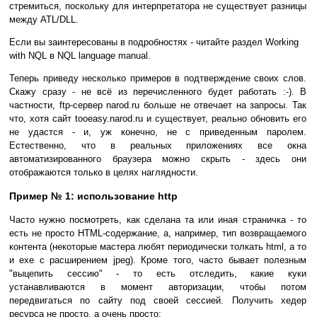
стремиться, поскольку для интерпретатора не существует разницы
между ATL/DLL.
Если вы заинтересованы в подробностях - читайте раздел Working
with NQL в NQL language manual.
Теперь приведу несколько примеров в подтверждение своих слов.
Скажу сразу - не всё из перечисленного будет работать :-). В
частности, ftp-сервер narod.ru больше не отвечает на запросы. Так
что, хотя сайт tooeasy.narod.ru и существует, реально обновить его
не удастся - и, уж конечно, не с приведенным паролем.
Естественно, что в реальных приложениях все окна
автоматизированного браузера можно скрыть - здесь они
отображаются только в целях наглядности.
Пример № 1: использование http
Часто нужно посмотреть, как сделана та или иная страничка - то
есть не просто HTML-содержание, а, например, тип возвращаемого
контента (некоторые мастера любят периодически толкать html, а то
и exe с расширением jpeg). Кроме того, часто бывает полезным
"выцепить сессию" - то есть отследить, какие куки
устанавливаются в момент авторизации, чтобы потом
передвигаться по сайту под своей сессией. Получить хедер
ресурса не просто, а очень просто: