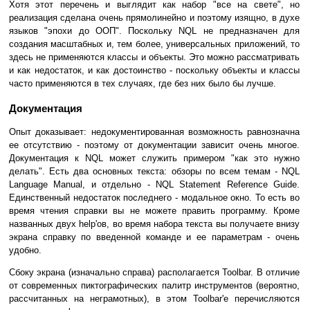
Хотя этот перечень и выглядит как набор "все на свете", но
реализация сделана очень прямолинейно и поэтому изящно, в духе
языков "эпохи до ООП". Поскольку NQL не предназначен для
создания масштабных и, тем более, универсальных приложений, то
здесь не применяются классы и объекты. Это можно рассматривать
и как недостаток, и как достоинство - поскольку объекты и классы
часто применяются в тех случаях, где без них было бы лучше.
Документация
Опыт доказывает: недокументированная возможность равнозначна
ее отсутствию - поэтому от документации зависит очень многое.
Документация к NQL может служить примером "как это нужно
делать". Есть два основных текста: обзоры по всем темам - NQL
Language Manual, и отдельно - NQL Statement Reference Guide.
Единственный недостаток последнего - модальное окно. То есть во
время чтения справки вы не можете править программу. Кроме
названных двух help'ов, во время набора текста вы получаете внизу
экрана справку по введенной команде и ее параметрам - очень
удобно.
Сбоку экрана (изначально справа) располагается Toolbar. В отличие
от современных пиктографических палитр инструментов (вероятно,
рассчитанных на неграмотных), в этом Toolbar'e перечисляются