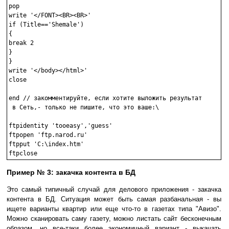
pop

write '</FONT><BR><BR>'

if (Title=='Shemale')

{

break 2

}

}

write '</body></html>'

close

end // закомментируйте, если хотите выложить результат

 в Сеть,- только не пишите, что это ваше:\

ftpidentity 'tooeasy','guess'

ftpopen 'ftp.narod.ru'

ftpput 'C:\index.htm'

Пример № 3: закачка контента в БД
Это самый типичный случай для делового приложения - закачка
контента в БД. Ситуация может быть самая разбанальная - вы
ищете варианты квартир или еще что-то в газетах типа "Авизо".
Можно сканировать саму газету, можно листать сайт бесконечным
образом, но все-таки более экономичный вариант - выкачать