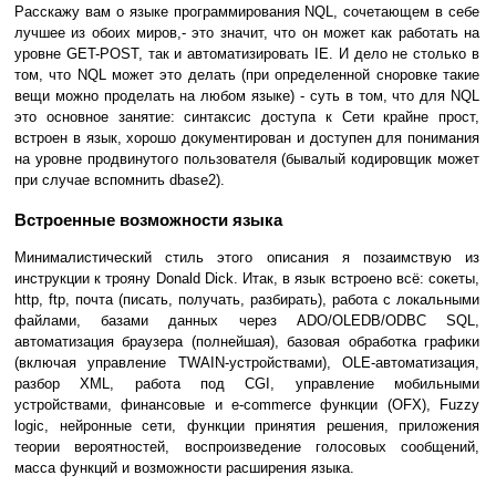
Расскажу вам о языке программирования NQL, сочетающем в себе
лучшее из обоих миров,- это значит, что он может как работать на
уровне GET-POST, так и автоматизировать IE. И дело не столько в
том, что NQL может это делать (при определенной сноровке такие
вещи можно проделать на любом языке) - суть в том, что для NQL
это основное занятие: синтаксис доступа к Сети крайне прост,
встроен в язык, хорошо документирован и доступен для понимания
на уровне продвинутого пользователя (бывалый кодировщик может
при случае вспомнить dbase2).
Встроенные возможности языка
Минималистический стиль этого описания я позаимствую из
инструкции к трояну Donald Dick. Итак, в язык встроено всё: сокеты,
http, ftp, почта (писать, получать, разбирать), работа с локальными
файлами, базами данных через ADO/OLEDB/ODBC SQL,
автоматизация браузера (полнейшая), базовая обработка графики
(включая управление TWAIN-устройствами), OLE-автоматизация,
разбор XML, работа под CGI, управление мобильными
устройствами, финансовые и e-commerce функции (OFX), Fuzzy
logic, нейронные сети, функции принятия решения, приложения
теории вероятностей, воспроизведение голосовых сообщений,
масса функций и возможности расширения языка.