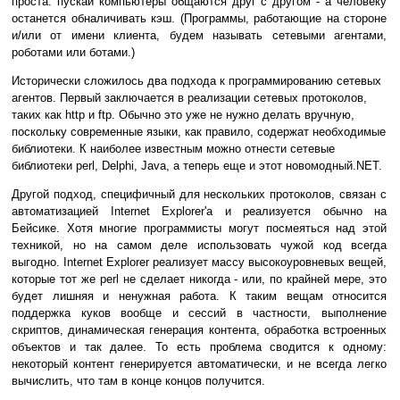
проста: пускай компьютеры общаются друг с другом - а человеку
останется обналичивать кэш. (Программы, работающие на стороне
и/или от имени клиента, будем называть сетевыми агентами,
роботами или ботами.)
Исторически сложилось два подхода к программированию сетевых
агентов. Первый заключается в реализации сетевых протоколов,
таких как http и ftp. Обычно это уже не нужно делать вручную,
поскольку современные языки, как правило, содержат необходимые
библиотеки. К наиболее известным можно отнести сетевые
библиотеки perl, Delphi, Java, а теперь еще и этот новомодный.NET.
Другой подход, специфичный для нескольких протоколов, связан с
автоматизацией Internet Explorer'a и реализуется обычно на
Бейсике. Хотя многие программисты могут посмеяться над этой
техникой, но на самом деле использовать чужой код всегда
выгодно. Internet Explorer реализует массу высокоуровневых вещей,
которые тот же perl не сделает никогда - или, по крайней мере, это
будет лишняя и ненужная работа. К таким вещам относится
поддержка куков вообще и сессий в частности, выполнение
скриптов, динамическая генерация контента, обработка встроенных
объектов и так далее. То есть проблема сводится к одному:
некоторый контент генерируется автоматически, и не всегда легко
вычислить, что там в конце концов получится.