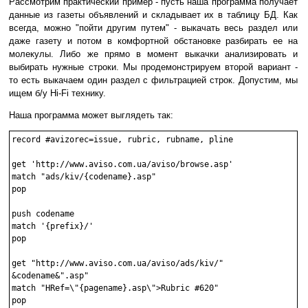
Рассмотрим практический пример - пусть наша программа получает
данные из газеты объявлений и складывает их в таблицу БД. Как
всегда, можно "пойти другим путем" - выкачать весь раздел или
даже газету и потом в комфортной обстановке разбирать ее на
молекулы. Либо же прямо в момент выкачки анализировать и
выбирать нужные строки. Мы продемонстрируем второй вариант -
то есть выкачаем один раздел с фильтрацией строк. Допустим, мы
ищем б/у Hi-Fi технику.
Наша программа может выглядеть так:
record #avizorec=issue, rubric, rubname, pline

get 'http://www.aviso.com.ua/aviso/browse.asp'

match "ads/kiv/{codename}.asp"

pop

push codename

match '{prefix}/'

pop

get "http://www.aviso.com.ua/aviso/ads/kiv/"

&codename&".asp"

match "HRef=\"{pagename}.asp\">Rubric #620"

pop
