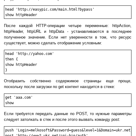
head 'http://easypic.com/main.html?bypass'

После каждой HTTP-операции четыре переменные: httpAction,
httpHeader, httpURL и httpData - устанавливаются в последнее
полученное значение. Если нет уверенности в том, что ресурс
существует, можно сделать отображение условным:
head 'http://yahoo.com'

then {

show httpHeader

Отобразить собственно содержимое страницы еще проще,
поскольку после загрузки по get контент находится в стеке:
get 'aaa.com'

Если требуется передать данные по POST, то нужные параметры
следует затолкать в стек и после этого вызвать команду post:
push 'Login=melkosoft&Password=guess&level=1&Domain=ukr.net'

post 'http://www2.ukr.net/cgi-bin/auth'
