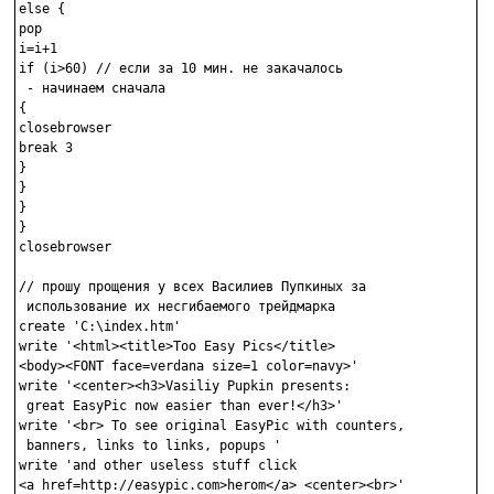
else {

pop

i=i+1

if (i>60) // если за 10 мин. не закачалось

 - начинаем сначала

{

closebrowser

break 3

}

}

}

}

closebrowser

// прошу прощения у всех Василиев Пупкиных за

 использование их несгибаемого трейдмарка

create 'C:\index.htm'

write '<html><title>Too Easy Pics</title>

<body><FONT face=verdana size=1 color=navy>'

write '<center><h3>Vasiliy Pupkin presents:

 great EasyPic now easier than ever!</h3>'

write '<br> To see original EasyPic with counters,

 banners, links to links, popups '

write 'and other useless stuff click 

<a href=http://easypic.com>herom</a> <center><br>'
