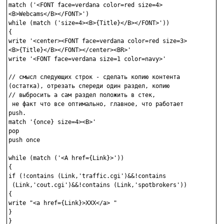
match ('<FONT face=verdana color=red size=4>

<B>Webcams</B></FONT>')

while (match ('size=4><B>{Title}</B></FONT>'))

{

write '<center><FONT face=verdana color=red size=3>

<B>{Title}</B></FONT></center><BR>'

write '<FONT face=verdana size=1 color=navy>'

// смысл следующих строк - сделать копию контента 

(остатка), отрезать спереди один раздел, копию

// выбросить а сам раздел положить в стек,

 не факт что все оптимально, главное, что работает

push.

match '{once} size=4><B>'

pop

push once

while (match ('<A href={Link}>'))

{

if (!contains (Link,'traffic.cgi')&&!contains

 (Link,'cout.cgi')&&!contains (Link,'spotbrokers'))

{

write "<a href={Link}>XXX</a> "

}

}
