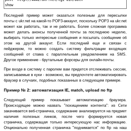
Последний пример может оказаться полезным для пересылки
почты с ukr.net на какой-то POP3-аккаунт, поскольку POP3 на ukr.net
может как работать, так и не работать. Более сложная программа
может делать анонсы полученной почты за последнюю неделю,
выбирать только интересные сообщения и посылать сообщение об
этом на другой аккаунт. Если последний еще и связан с
пейджером, то можно создать систему фильтрации входящих
сообщений от спама с параллельным уведомлением на SMS.
Другое применение - брутальные форсеры для онлайн-почты.
При входе в систему с паролем вам придется отслеживать сессии,
записываемые в куки - возможно, вы предпочтете автоматизировать
браузер в случаях, подобных показанных в следующем примере.
Пример № 2: автоматизация IE, match, upload по ftp
Следующий пример показывает автоматизацию браузера.
Происходящее можно назвать "похищением контента": из Сети
закачивается веб-страничка, содержание анализируется на предмет
наличия полезных линков, после чего формируется новая
страничка, содержащая только интересующую нас информацию.
Опционально полученная страничка "поднимается" по ftp на наш