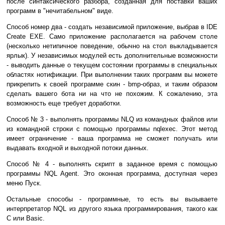
после синтаксического разбора, созданная для поставки ваших
программ в "нечитабельном" виде.
Способ номер два - создать независимой приложение, выбрав в IDE
Create EXE. Само приложение располагается на рабочем столе
(несколько нетипичное поведение, обычно на стол выкладывается
ярлык). У независимых модулей есть дополнительные возможности
- выводить данные о текущем состоянии программы в специальных
областях нотификации. При выполнении таких программ вы можете
прикрепить к своей программе скин - bmp-образ, и таким образом
сделать вашего бота ни на что не похожим. К сожалению, эта
возможность еще требует доработки.
Способ № 3 - выполнять программы NLQ из командных файлов или
из командной строки с помощью программы nqlexec. Этот метод
имеет ограничение - ваша программа не сможет получать или
выдавать входной и выходной потоки данных.
Способ № 4 - выполнять скрипт в заданное время с помощью
программы NQL Agent. Это оконная программа, доступная через
меню Пуск.
Остальные способы - программные, то есть вы вызываете
интерпретатор NQL из другого языка программирования, такого как
C или Basic.