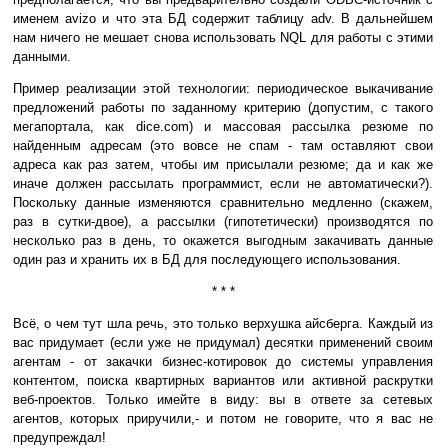
именем avizo и что эта БД содержит таблицу adv. В дальнейшем
нам ничего не мешает снова использовать NQL для работы с этими
данными.
Пример реализации этой технологии: периодическое выкачивание
предложений работы по заданному критерию (допустим, с такого
мегапортала, как dice.com) и массовая рассылка резюме по
найденным адресам (это вовсе не спам - там оставляют свои
адреса как раз затем, чтобы им присылали резюме; да и как же
иначе должен рассылать программист, если не автоматически?).
Поскольку данные изменяются сравнительно медленно (скажем,
раз в сутки-двое), а рассылки (гипотетически) производятся по
несколько раз в день, то окажется выгодным закачивать данные
один раз и хранить их в БД для последующего использования.
* * *
Всё, о чем тут шла речь, это только верхушка айсберга. Каждый из
вас придумает (если уже не придумал) десятки применений своим
агентам - от закачки бизнес-котировок до системы управления
контентом, поиска квартирных вариантов или активной раскрутки
веб-проектов. Только имейте в виду: вы в ответе за сетевых
агентов, которых приручили,- и потом не говорите, что я вас не
предупреждал!