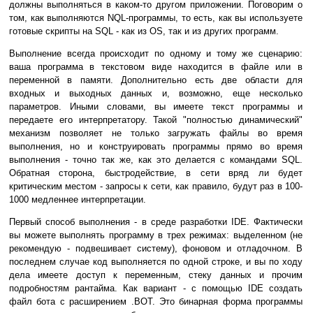
должны выполняться в каком-то другом приложении. Поговорим о
том, как выполняются NQL-программы, то есть, как вы используете
готовые скрипты на SQL - как из OS, так и из других программ.
Выполнение всегда происходит по одному и тому же сценарию:
ваша программа в текстовом виде находится в файле или в
переменной в памяти. Дополнительно есть две области для
входных и выходных данных и, возможно, еще несколько
параметров. Иными словами, вы имеете текст программы и
передаете его интерпретатору. Такой "полностью динамический"
механизм позволяет не только загружать файлы во время
выполнения, но и конструировать программы прямо во время
выполнения - точно так же, как это делается с командами SQL.
Обратная сторона, быстродействие, в сети вряд ли будет
критическим местом - запросы к сети, как правило, будут раз в 100-
1000 медленнее интерпретации.
Первый способ выполнения - в среде разработки IDE. Фактически
вы можете выполнять программу в трех режимах: выделенном (не
рекомендую - подвешивает систему), фоновом и отладочном. В
последнем случае код выполняется по одной строке, и вы по ходу
дела имеете доступ к переменным, стеку данных и прочим
подробностям рантайма. Как вариант - с помощью IDE создать
файл бота с расширением .BOT. Это бинарная форма программы