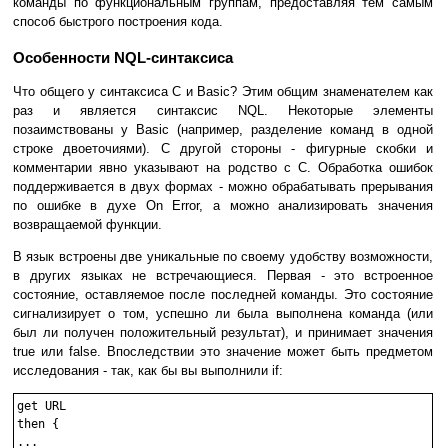
команды по функциональным группам, предоставляя тем самым
способ быстрого построения кода.
Особенности NQL-синтаксиса
Что общего у синтаксиса C и Basic? Этим общим знаменателем как
раз и является синтаксис NQL. Некоторые элементы
позаимствованы у Basic (например, разделение команд в одной
строке двоеточиями). С другой стороны - фигурные скобки и
комментарии явно указывают на родство с C. Обработка ошибок
поддерживается в двух формах - можно обрабатывать прерывания
по ошибке в духе On Error, а можно анализировать значения
возвращаемой функции.
В язык встроены две уникальные по своему удобству возможности,
в других языках не встречающиеся. Первая - это встроенное
состояние, оставляемое после последней команды. Это состояние
сигнализирует о том, успешно ли была выполнена команда (или
был ли получен положительный результат), и принимает значения
true или false. Впоследствии это значение может быть предметом
исследования - так, как бы вы выполнили if:
get URL

then {

...
