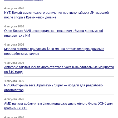
4 августа 2026
NYT: Белый дом отложил ограничения против китайских ИИ-моделей
после спора в Кремниевой долине
4 августа 2026
Open Secure AI Alliance предложил механизм обмена данными об
инцидентах с ИИ
4 августа 2026
Mariana Minerals привлекла $310 млн на автоматизацию добычи и
переработки металлов
4 августа 2026
Anthropic закупит у облачного стартапа Volta вычислительные мощности
на $10 млрд
4 августа 2026
NVIDIA открыла веса Alpamayo 2 Super — модели для разработки
автопилотов
4 августа 2026
AMD начала добавлять в Linux поддержку дисплейного блока DCN6 для
графики GFX13
4 августа 2026