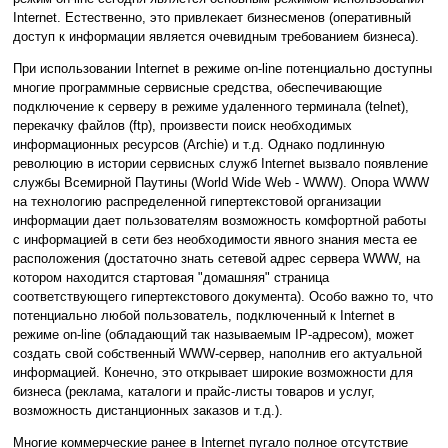
Internet. Естественно, это привлекает бизнесменов (оперативный
доступ к информации является очевидным требованием бизнеса).
При использовании Internet в режиме on-line потенциально доступны
многие программные сервисные средства, обеспечивающие
подключение к серверу в режиме удаленного терминала (telnet),
перекачку файлов (ftp), произвести поиск необходимых
информационных ресурсов (Archie) и т.д. Однако подлинную
революцию в истории сервисных служб Internet вызвало появление
службы Всемирной Паутины (World Wide Web - WWW). Опора WWW
на технологию распределенной гипертекстовой организации
информации дает пользователям возможность комфортной работы
с информацией в сети без необходимости явного знания места ее
расположения (достаточно знать сетевой адрес сервера WWW, на
котором находится стартовая "домашняя" страница
соответствующего гипертекстового документа). Особо важно то, что
потенциально любой пользователь, подключенный к Internet в
режиме on-line (обладающий так называемым IP-адресом), может
создать свой собственный WWW-сервер, наполнив его актуальной
информацией. Конечно, это открывает широкие возможности для
бизнеса (реклама, каталоги и прайс-листы товаров и услуг,
возможность дистанционных заказов и т.д.).
Многие коммерческие ранее в Internet пугало полное отсутствие