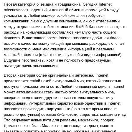
Первая категория очевидна и традиционна. Сегодня Internet
обеспечивает надежный и дешевый обмен информацией между
узлами сети. Любой коммерческой компании требуются
коммуникации либо с другими компаниями, либо с отделениями
между отделениями этой же компании. Любой бизнесмен знает, что
расходы на коммуникации составляют немалую часть общего
бюджета. В настоящее время Internet позволяет добиться более
высокого качества коммуникаций при меньших расходах, включая
возможности обмена мультимедиа информацией в реальном
масштабе времени (в частности, звуковой и видео информацией).
Будущие перспективы, хотя и не полностью предсказуемы,
выглядят очень заманчивыми.
Вторая категория более оригинальна и интересна. Internet
представляет собой некий виртуальный мир, который полностью
доступен пользователям сети. Любой полноценный клиент Internet
может автоматически стать частью этого виртуального мира,
создав и предоставив другим пользователям новую частицу
информации. Интерактивный характер взаимодействий в Internet
позволяет производить виртуальные (но в то же время вполне
реально доступные) сетевые библиотеки, видеотеки, магазины и т.д.
Это открывает новые пути для рекламы, маркетинга, продаж.
Домашняя хозяйка в Малаховке, не выходя из дома, сможет
заказать и оплатить мясорубку, имеющуюся на (виртуальном)