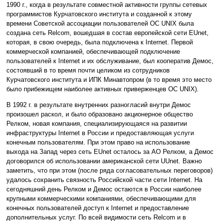
1990 г., когда в результате совместной активности группы сетевых
программистов Курчатовского института и созданной к этому
времени Советской ассоциации пользователей ОС UNIX была
создана сеть Relcom, вошедшая в состав европейской сети EUnet,
которая, в свою очередь, была подключена к Internet. Первой
коммерческой компанией, обеспечивающей подключение
пользователей к Internet и их обслуживание, был кооператив Демос,
состоявший в то время почти целиком из сотрудников
Курчатовского института и ИПК Минавтопром (в то время это место
было прибежищем наиболее активных приверженцев ОС UNIX).
В 1992 г. в результате внутренних разногласий внутри Демос
произошел раскол, и было образовано акционерное общество
Релком, новая компания, специализирующаяся на развитии
инфраструктуры Internet в России и предоставляющая услуги
конечным пользователям. При этом право на использование
выхода на Запад через сеть EUnet осталось за АО Релком, а Демос
договорился об использовании американской сети UUnet. Важно
заметить, что при этом (после ряда согласовательных переговоров)
удалось сохранить связность Российской части сети Internet. На
сегодняшний день Релком и Демос остаются в России наиболее
крупными коммерческими компаниями, обеспечивающими для
конечных пользователей доступ к Internet и предоставление
дополнительных услуг. По всей видимости сеть Relcom и в