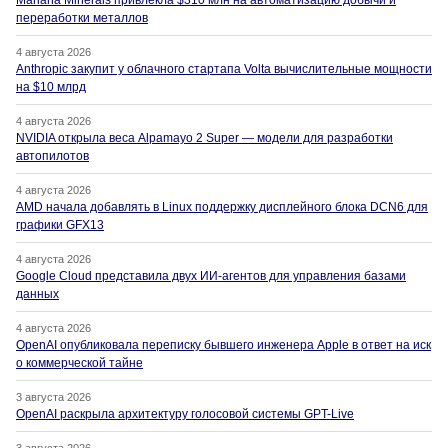
Mariana Minerals привлекла $310 млн на автоматизацию добычи и
переработки металлов
4 августа 2026
Anthropic закупит у облачного стартапа Volta вычислительные мощности
на $10 млрд
4 августа 2026
NVIDIA открыла веса Alpamayo 2 Super — модели для разработки
автопилотов
4 августа 2026
AMD начала добавлять в Linux поддержку дисплейного блока DCN6 для
графики GFX13
4 августа 2026
Google Cloud представила двух ИИ-агентов для управления базами
данных
4 августа 2026
OpenAI опубликовала переписку бывшего инженера Apple в ответ на иск
о коммерческой тайне
3 августа 2026
OpenAI раскрыла архитектуру голосовой системы GPT-Live