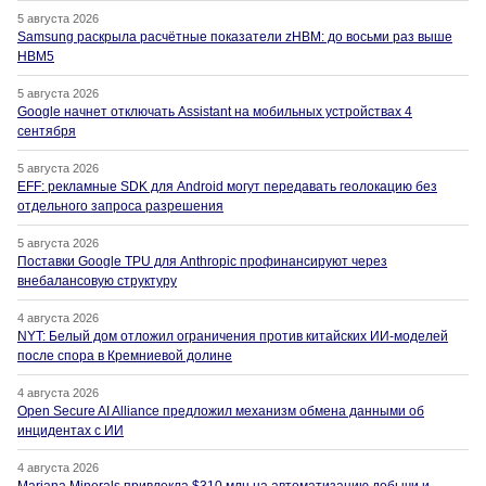
5 августа 2026
Samsung раскрыла расчётные показатели zHBM: до восьми раз выше
HBM5
5 августа 2026
Google начнет отключать Assistant на мобильных устройствах 4
сентября
5 августа 2026
EFF: рекламные SDK для Android могут передавать геолокацию без
отдельного запроса разрешения
5 августа 2026
Поставки Google TPU для Anthropic профинансируют через
внебалансовую структуру
4 августа 2026
NYT: Белый дом отложил ограничения против китайских ИИ-моделей
после спора в Кремниевой долине
4 августа 2026
Open Secure AI Alliance предложил механизм обмена данными об
инцидентах с ИИ
4 августа 2026