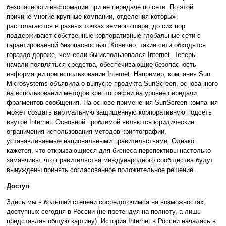
безопасности информации при ее передаче по сети. По этой
причине многие крупные компании, отделения которых
располагаются в разных точках земного шара, до сих пор
поддерживают собственные корпоративные глобальные сети с
гарантированной безопасностью. Конечно, такие сети обходятся
гораздо дороже, чем если бы использовался Internet. Теперь
начали появляться средства, обеспечивающие безопасность
информации при использовании Internet. Например, компания Sun
Microsystems объявила о выпуске продукта SunScreen, основанного
на использовании методов криптографии на уровне передачи
фрагментов сообщения. На основе применения SunScreen компания
может создать виртуальную защищенную корпоративную подсеть
внутри Internet. Основной проблемой являются юридические
ограничения использования методов криптографии,
устанавливаемые национальными правительствами. Однако
кажется, что открывающиеся для бизнеса перспективы настолько
заманчивы, что правительства международного сообщества будут
вынуждены принять согласованное положительное решение.
Доступ
Здесь мы в большей степени сосредоточимся на возможностях,
доступных сегодня в России (не претендуя на полноту, а лишь
представляя общую картину). История Internet в России началась в