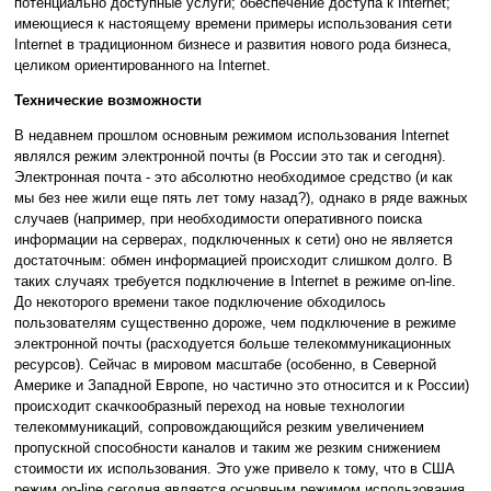
потенциально доступные услуги; обеспечение доступа к Internet;
имеющиеся к настоящему времени примеры использования сети
Internet в традиционном бизнесе и развития нового рода бизнеса,
целиком ориентированного на Internet.
Технические возможности
В недавнем прошлом основным режимом использования Internet
являлся режим электронной почты (в России это так и сегодня).
Электронная почта - это абсолютно необходимое средство (и как
мы без нее жили еще пять лет тому назад?), однако в ряде важных
случаев (например, при необходимости оперативного поиска
информации на серверах, подключенных к сети) оно не является
достаточным: обмен информацией происходит слишком долго. В
таких случаях требуется подключение в Internet в режиме on-line.
До некоторого времени такое подключение обходилось
пользователям существенно дороже, чем подключение в режиме
электронной почты (расходуется больше телекоммуникационных
ресурсов). Сейчас в мировом масштабе (особенно, в Северной
Америке и Западной Европе, но частично это относится и к России)
происходит скачкообразный переход на новые технологии
телекоммуникаций, сопровождающийся резким увеличением
пропускной способности каналов и таким же резким снижением
стоимости их использования. Это уже привело к тому, что в США
режим on-line сегодня является основным режимом использования