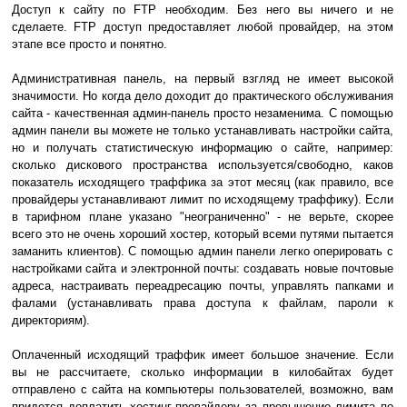
Доступ к сайту по FTP необходим. Без него вы ничего и не
сделаете. FTP доступ предоставляет любой провайдер, на этом
этапе все просто и понятно.
Административная панель, на первый взгляд не имеет высокой
значимости. Но когда дело доходит до практического обслуживания
сайта - качественная админ-панель просто незаменима. С помощью
админ панели вы можете не только устанавливать настройки сайта,
но и получать статистическую информацию о сайте, например:
сколько дискового пространства используется/свободно, каков
показатель исходящего траффика за этот месяц (как правило, все
провайдеры устанавливают лимит по исходящему траффику). Если
в тарифном плане указано "неограниченно" - не верьте, скорее
всего это не очень хороший хостер, который всеми путями пытается
заманить клиентов). С помощью админ панели легко оперировать с
настройками сайта и электронной почты: создавать новые почтовые
адреса, настраивать переадресацию почты, управлять папками и
фалами (устанавливать права доступа к файлам, пароли к
директориям).
Оплаченный исходящий траффик имеет большое значение. Если
вы не рассчитаете, сколько информации в килобайтах будет
отправлено с сайта на компьютеры пользователей, возможно, вам
придется доплатить хостинг-провайдеру за превышение лимита по