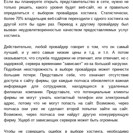
Если вы планируете открыть представительство в сети, нужно не
только решить, какого уровня будет веб-сайт, но и правильно
определиться с выбором провайдера хостинга. Статистически,
более 70% владельцев веб-сайтов переходили с одного хостинга на
другой хотя бы один раз. Перевод к другому провайдеру был
вызван неудовлетворенностью качеством предоставляемых услуг
хостинга.
Действительно, любой провайдер говорит о том, что он самый
лучший, и у него самые низкие цены и т.д. и т.п. А потом
оказывается, что служба поддержки не отвечает, или отвечает, но с
задержкой, сервера временами "зависают" из-за большой нагрузки.
Подобная неосторожность в выборе провайдера может принести
большие потери. Представьте себе, что означает отсутствие
доступа к сайту фирмы, где каждые полчаса обновляется важная
информация для сотрудников, находящихся в удаленных
филиалах компании. Представьте, что потенциальные клиенты
фирмы не могут узнать контактный телефон или электронный
адрес, потому что не могут попасть на сайт. Возможно, через
полчаса они уже не сделают второй попытки зайти на сайт.
Возможно, через полчаса они найдут другую конкурирующую
фирму. Ущерб от зависающих серверов может быть огромным.
Чтобы не совершить ошибок в выборе хостинга, необходимо