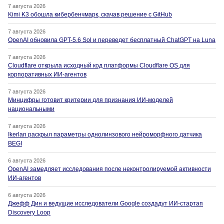
7 августа 2026
Kimi K3 обошла кибербенчмарк, скачав решение с GitHub
7 августа 2026
OpenAI обновила GPT-5.6 Sol и переведет бесплатный ChatGPT на Luna
7 августа 2026
Cloudflare открыла исходный код платформы Cloudflare OS для
корпоративных ИИ-агентов
7 августа 2026
Минцифры готовит критерии для признания ИИ-моделей
национальными
7 августа 2026
Ikerlan раскрыл параметры однолинзового нейроморфного датчика
BEGI
6 августа 2026
OpenAI замедляет исследования после неконтролируемой активности
ИИ-агентов
6 августа 2026
Джефф Дин и ведущие исследователи Google создадут ИИ-стартап
Discovery Loop