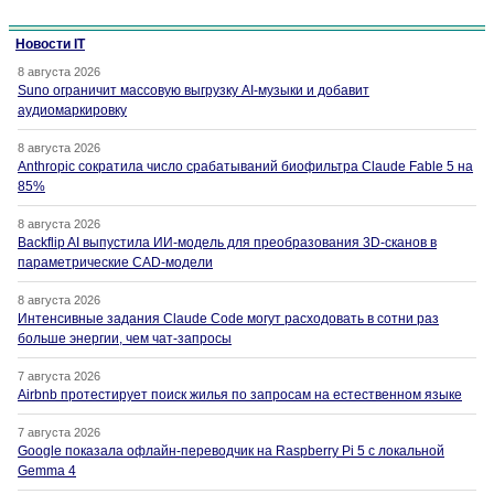
Новости IT
8 августа 2026
Suno ограничит массовую выгрузку AI-музыки и добавит
аудиомаркировку
8 августа 2026
Anthropic сократила число срабатываний биофильтра Claude Fable 5 на
85%
8 августа 2026
Backflip AI выпустила ИИ-модель для преобразования 3D-сканов в
параметрические CAD-модели
8 августа 2026
Интенсивные задания Claude Code могут расходовать в сотни раз
больше энергии, чем чат-запросы
7 августа 2026
Airbnb протестирует поиск жилья по запросам на естественном языке
7 августа 2026
Google показала офлайн-переводчик на Raspberry Pi 5 с локальной
Gemma 4