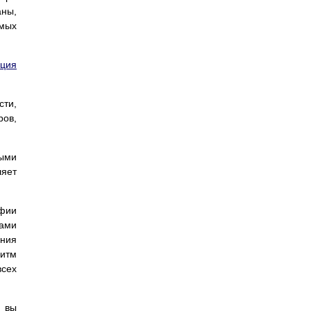
аны,
мых
ация
ти,
ов,
ными
ляет
афии
сами
ания
ритм
всех
и вы