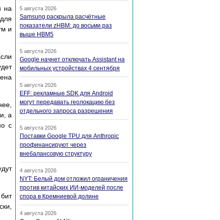
й на
5 августа 2026
Samsung раскрыла расчётные
 для
показатели zHBM: до восьми раз
тм и
выше HBM5
5 августа 2026
Если
Google начнет отключать Assistant на
удет
мобильных устройствах 4 сентября
мена
5 августа 2026
EFF: рекламные SDK для Android
могут передавать геолокацию без
нее,
отдельного запроса разрешения
и, а
но с
5 августа 2026
Поставки Google TPU для Anthropic
профинансируют через
внебалансовую структуру
удут
4 августа 2026
NYT: Белый дом отложил ограничения
против китайских ИИ-моделей после
 бит
спора в Кремниевой долине
ски,
4 августа 2026