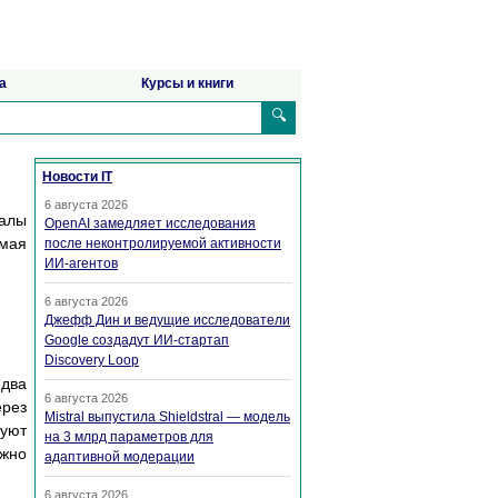
а
Курсы и книги
🔍
Новости IT
6 августа 2026
налы
OpenAI замедляет исследования
емая
после неконтролируемой активности
ИИ-агентов
6 августа 2026
Джефф Дин и ведущие исследователи
Google создадут ИИ-стартап
Discovery Loop
 два
6 августа 2026
ерез
Mistral выпустила Shieldstral — модель
руют
на 3 млрд параметров для
ожно
адаптивной модерации
6 августа 2026