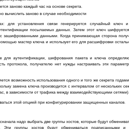
ется заново каждый час на основе секрета.
о вычислить заново в случае необходимости
х: для установления связи генерируется случайный ключ и
утентификации посылаемых данных. Затем этот ключ шифруетс
е с зашифрованными данными. Когда принимающая сторона полу
помощью мастер ключа и использует его для расшифровки осталь
ые для аутентификации, шифрования пакета и ключа определя
сть протокола, получателю нет нужды настраивать эти парамет
тся возможность использования одного и того же секрета годами
кольку замена ключа производится с интервалом от нескольких се
час, в зависимости от трафика между взаимодействующими сетями)
ваться этой опцией при конфигурировании защищенных каналов.
начала надо выбрать две группы хостов, которые будут обменива
 Эти группы хостов будут обмениваться подписанными и 