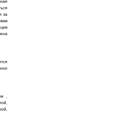
ная
ться
и за
овав
яцев
мена
ится
енно
ом ,
той,
рой,