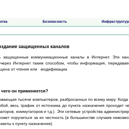
отка
Безопасность
Инфраструктур
Создание защищенных каналов
ать защищенные коммуникационные каналы в Интернет. Эти ка
 через Интернет таким способом, чтобы информация, передава
щищена от чтения или модификации.
 чего он применяется?
тывающая тысячи компьютеров, разбросанных по всему миру. Когда
ой, весь трафик от источника до пункта назначения проходит ч
аторов, коммутаторов и т.д.). Эти сетевые устройства администри
может поручиться за их честность (в большинстве случаев невозм
пакеты к пункту назначения).