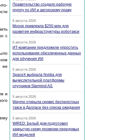
Правительство создало рабочую
что-
группу по ИИ и авторскому праву
ости
6 августа 2026
Moove привлекла $250 млн для
вить
развития инфраструктуры роботакси
ко с
6 августа 2026
ИТ-компании предложили упростить
было
использование обезличенных данных
для обучения ИИ
тном
ь ее
5 августа 2026
SpaceX выбрала Nvidia для
вычислительной платформы
спутников Starmind AI1
тм и
5 августа 2026
ного
Waymo открыла сервис беспилотных
такси в Далласе без списка ожидания
нему
5 августа 2026
WIRED: Белый дом подготовил
закрытую схему проверки передовых
ИИ-моделей