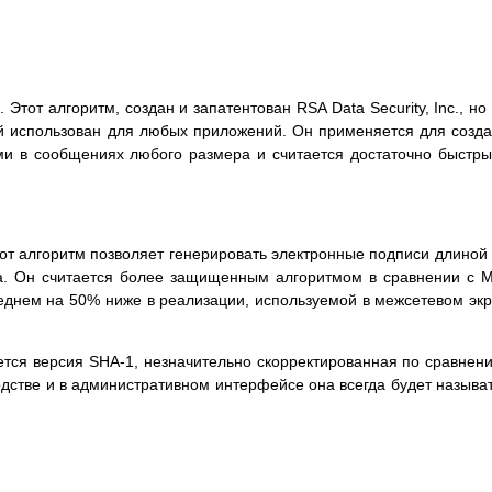
5
. Этот алгоритм, создан и запатентован RSA Data Security, Inc., но
ий использован для любых приложений. Он применяется для созд
ми в сообщениях любого размера и считается достаточно быстр
тот алгоритм позволяет генерировать электронные подписи длиной
а. Он считается более защищенным алгоритмом в сравнении с 
реднем на 50% ниже в реализации, используемой в межсетевом эк
ется версия SHA-1, незначительно скорректированная по сравнен
одстве и в административном интерфейсе она всегда будет называ