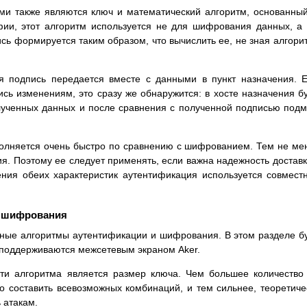
ми также являются ключ и математический алгоритм, основанны
фии, этот алгоритм используется не для шифрования данных, а
ись формируется таким образом, что вычислить ее, не зная алгори
я подпись передается вместе с данными в пункт назначения. 
сь изменениям, это сразу же обнаружится: в хосте назначения б
лученных данных и после сравнения с полученной подписью под
олняется очень быстро по сравнению с шифрованием. Тем не ме
я. Поэтому ее следует применять, если важна надежность доставк
ния обеих характеристик аутентификация используется совмест
ы шифрования
ные алгоритмы аутентификации и шифрования. В этом разделе б
е поддерживаются межсетевым экраном Aker.
ти алгоритма является размер ключа. Чем большее количество
 составить всевозможных комбинаций, и тем сильнее, теоретиче
 атакам.