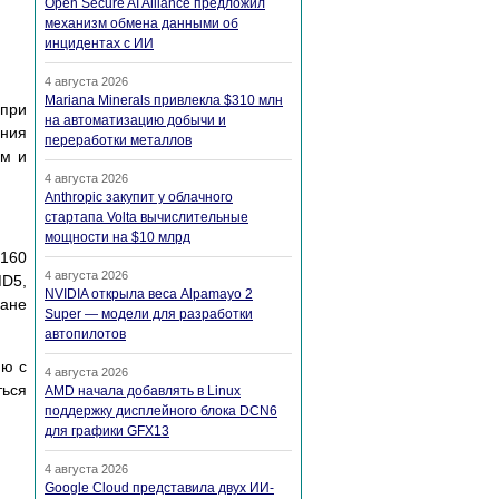
Open Secure AI Alliance предложил
механизм обмена данными об
инцидентах с ИИ
4 августа 2026
Mariana Minerals привлекла $310 млн
 при
на автоматизацию добычи и
ания
переработки металлов
ым и
4 августа 2026
Anthropic закупит у облачного
стартапа Volta вычислительные
мощности на $10 млрд
 160
4 августа 2026
MD5,
NVIDIA открыла веса Alpamayo 2
ране
Super — модели для разработки
автопилотов
ию с
4 августа 2026
ться
AMD начала добавлять в Linux
поддержку дисплейного блока DCN6
для графики GFX13
4 августа 2026
Google Cloud представила двух ИИ-