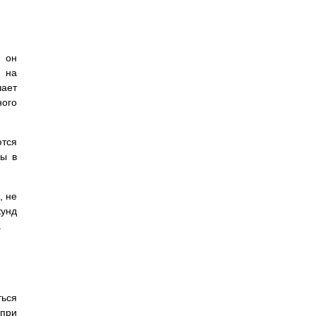
 он
я на
чает
ного
ются
ры в
, не
кунд
.
ться
при