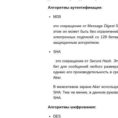
Алгоритмы аутентификации
:
MD5
это сокращение от
Message Digest 
этом он может быть без ограничен
электронных подписей со 128 бита
защищенным алгоритмом.
SHA
это сокращение от
Secure Hash
. Э
бит для сообщений любого размер
однако его производительность в с
Aker.
В межсетевом экране Aker использу
SHA. Тем не менее, в данном руков
SHA.
Алгоритмы шифрования:
DES