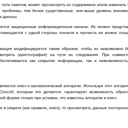
 пути пакетов, может просмотреть их содержимое и/или изменить 
ые проблемы, тем более существенные, чем выше уровень значим
х данных.
яются защищенные информационные каналы. Их можно предста
помещается с одной стороны тоннеля и прочесть ее можно толь
мация модифицируется таким образом, чтобы их невозможно 
смотреть (криптография) на пути их следования. При совмес
беспечивается как сокрытие информации, так и невозможност
ляются ключ и математический алгоритм. Используя этот алгори
пособ, которым это делается, гарантирует возможность обрат
ой форме только при условии, что известны алгоритм и ключ.
я в секрете (как правило, ключ), то просмотреть данные посторон