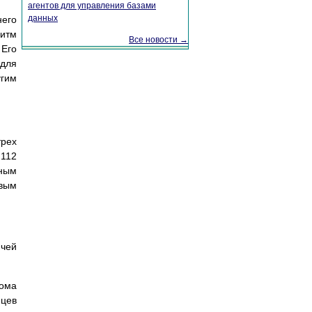
агентов для управления базами
данных
него
ритм
Все новости →
 Его
 для
угим
трех
 112
ным
евым
чей
лома
яцев