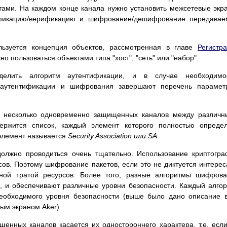
ами. На каждом конце канала нужно установить межсетевые экр
ификацию/верификацию и шифрование/дешифрование передавае
льзуется концепция объектов, рассмотренная в главе
Регистр
о пользоваться объектами типа "хост", "сеть" или "набор".
делить алгоритм аутентификации, и в случае необходимос
 аутентификации и шифрования завершают перечень параметр
т несколько одновременно защищенных каналов между различ
ержится список, каждый элемент которого полностью опреде
элемент называется
Security Association или SA
.
олжно проводиться очень тщательно. Использование криптогр
ов. Поэтому шифрование пакетов, если это не диктуется интере
сной тратой ресурсов. Более того, разные алгоритмы шифров
, и обеспечивают различные уровни безопасности. Каждый алго
необходимого уровня безопасности (выше было дано описание 
ым экраном Aker).
енных каналов касается их одностороннего характера, т.е. есл