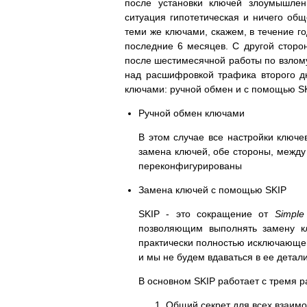
после установки ключей злоумышлен
ситуация гипотетическая и ничего общ
теми же ключами, скажем, в течение г
последние 6 месяцев. С другой сторо
после шестимесячной работы по взлому
над расшифровкой трафика второго дн
ключами: ручной обмен и с помощью SK
Ручной обмен ключами
В этом случае все настройки ключ
замена ключей, обе стороны, межд
переконфигурированы
Замена ключей с помощью SKIP
SKIP - это сокращение от
Simple
позволяющим выполнять замену кл
практически полностью исключающей
и мы не будем вдаваться в ее дета
В основном SKIP работает с тремя 
Общий секрет для всех взаим