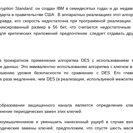
ryption Standard
, он создан IBM в семидесятых годах и до недав
дарта в правительстве США . В аппаратных реализациях этот алго
равда, его скорость недостаточна при программной реализации.
иксированный размер в 56 бит, что считается недостаточным
для критических приложений предпочтение следует отдавать др
 в троекратном применении алгоритма DES с использованием 
же данных. Это эквивалентно использованию алгоритма с ключом в
вышению уровня безопасности по сравнению с DES. Его глав
два раза медленнее, чем DES (в реализации, используемой межсет
бразовании защищенного канала является определение клю
нение периодических замен этих ключей.
злоумышленником и уменьшить нанесенный ущерб в случае вз
иодические замены ключей; предположим, что спустя шесть мес