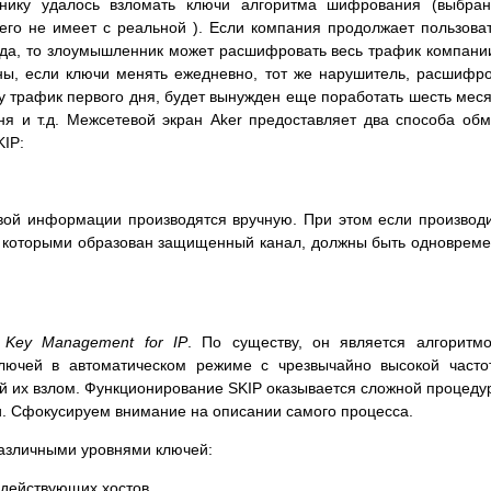
нику удалось взломать ключи алгоритма шифрования (выбран
его не имеет с реальной ). Если компания продолжает пользова
ода, то злоумышленник может расшифровать весь трафик компани
ны, если ключи менять ежедневно, тот же нарушитель, расшифр
 трафик первого дня, будет вынужден еще поработать шесть мес
я и т.д. Межсетевой экран Aker предоставляет два способа об
IP:
евой информации производятся вручную. При этом если производ
у которыми образован защищенный канал, должны быть одноврем
 Key Management for IP
. По существу, он является алгоритм
ючей в автоматическом режиме с чрезвычайно высокой часто
 их взлом. Функционирование SKIP оказывается сложной процеду
ли. Сфокусируем внимание на описании самого процесса.
различными уровнями ключей:
одействующих хостов