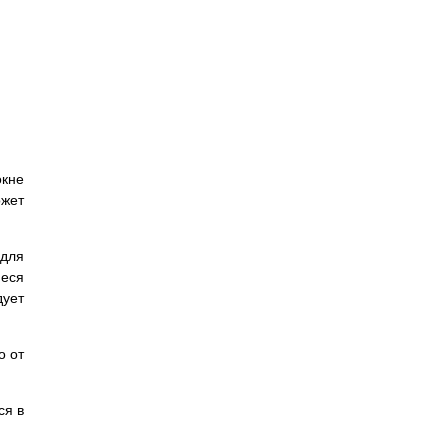
окне
ожет
 для
иеся
дует
о от
ся в