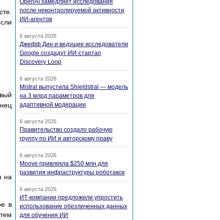
OpenAI замедляет исследования
после неконтролируемой активности
сте.
ИИ-агентов
если
6 августа 2026
Джефф Дин и ведущие исследователи
Google создадут ИИ-стартап
Discovery Loop
6 августа 2026
Mistral выпустила Shieldstral — модель
овый
на 3 млрд параметров для
онец
адаптивной модерации
6 августа 2026
Правительство создало рабочую
группу по ИИ и авторскому праву
6 августа 2026
Moove привлекла $250 млн для
развития инфраструктуры роботакси
н на
6 августа 2026
ИТ-компании предложили упростить
ое в
использование обезличенных данных
атем
для обучения ИИ