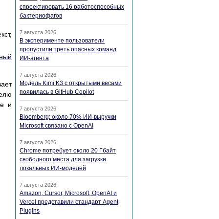
спроектировать 16 работоспособных
бактериофагов
7 августа 2026
кст,
В эксперименте пользователи
пропустили треть опасных команд
ный
ИИ-агента
7 августа 2026
Модель Kimi K3 с открытыми весами
ает
появилась в GitHub Copilot
телю
ке и
7 августа 2026
Bloomberg: около 70% ИИ-выручки
Microsoft связано с OpenAI
7 августа 2026
Chrome потребует около 20 Гбайт
свободного места для загрузки
локальных ИИ-моделей
7 августа 2026
Amazon, Cursor, Microsoft, OpenAI и
Vercel представили стандарт Agent
Plugins