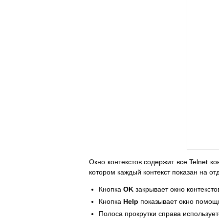
Окно контекстов содержит все Telnet к
котором каждый контекст показан на от
Кнопка
OK
закрывает окно контексто
Кнопка
Help
показывает окно помощи
Полоса прокрутки справа использует