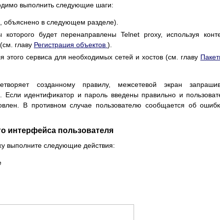
бходимо выполнить следующие шаги:
ть, объяснено в следующем разделе).
ы которого будет перенаправлены Telnet proxy, используя конте
(см. главу
Регистрация объектов
).
 этого сервиса для необходимых сетей и хостов (см. главу
Пакет
летворяет созданному правилу, межсетевой экран запрашив
ь. Если идентификатор и пароль введены правильно и пользова
новлен. В противном случае пользователю сообщается об ошиб
го интерфейса пользователя
roxy выполните следующие действия:
е