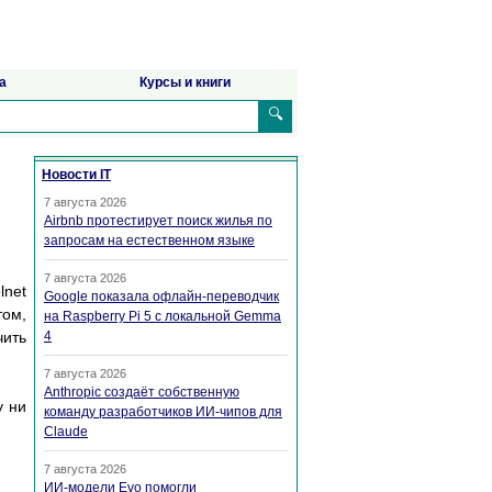
а
Курсы и книги
🔍
Новости IT
7 августа 2026
Airbnb протестирует поиск жилья по
запросам на естественном языке
7 августа 2026
lnet
Google показала офлайн-переводчик
том,
на Raspberry Pi 5 с локальной Gemma
чить
4
7 августа 2026
Anthropic создаёт собственную
у ни
команду разработчиков ИИ-чипов для
Claude
7 августа 2026
ИИ-модели Evo помогли