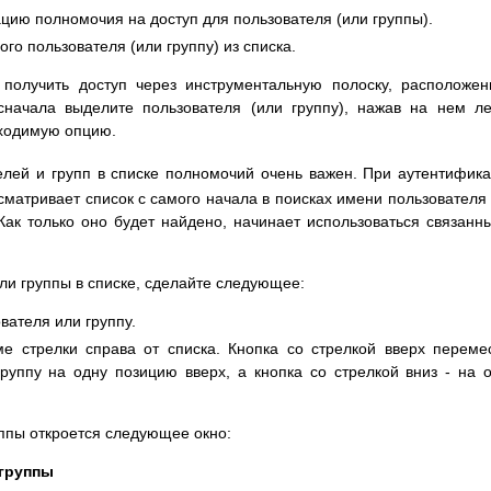
цию полномочия на доступ для пользователя (или группы).
го пользователя (или группу) из списка.
получить доступ через инструментальную полоску, расположе
сначала выделите пользователя (или группу), нажав на нем л
ходимую опцию.
лей и групп в списке полномочий очень важен. При аутентифик
сматривает список с самого начала в поисках имени пользователя
 Как только оно будет найдено, начинает использоваться связанн
ли группы в списке, сделайте следующее:
ателя или группу.
е стрелки справа от списка. Кнопка со стрелкой вверх переме
руппу на одну позицию вверх, а кнопка со стрелкой вниз - на 
ппы откроется следующее окно:
 группы