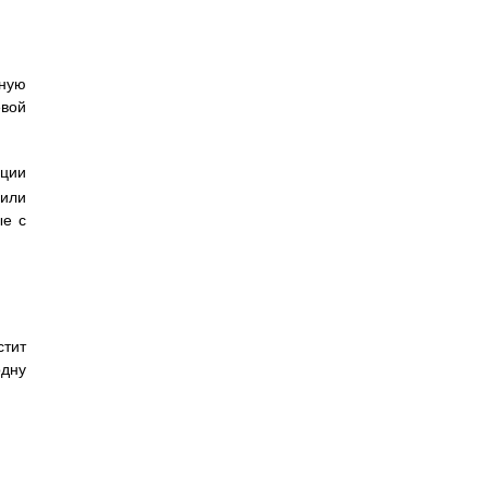
нную
евой
ации
 или
ые с
стит
одну