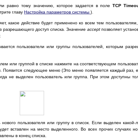
ли равно тому значению, которое задается в поле
TCP Timeo
трите главу
Настройка параметров системы
).
ет, какое действие будет применено ко всем тем пользователям,
 из разрешающего доступ списка. Значение
accept
позволяет устано
.
ывается пользователи или группы пользователей, которым разр
лем или группой в списке нажмите на соответствующем пользова
и. Появится следующее меню (Это меню появляется каждый раз, 
гда не выделен пользователь или группа. При этом доступны то
 нового пользователя или группу в список. Если выделен какой-
будет вставлен на место выделенного. Во всех прочих случаях н
авлены в конец списка.