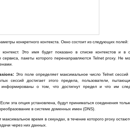
раметры конкретного контекста. Окно состоит из следующих полей:
 контекст. Это имя будет показано в списке контекстов и в 
 сервиса, пакеты которого перенаправляются Telnet proxy. Не м
менами.
ssions:
Это поле определяет максимальное число Telnet сессий
ытых сессий достигает этого предела, пользователи, пытающ
т информированы о том, что достигнут предел и что им сле
:
Если эта опция установлена, будут приниматься соединения тольк
 преобразование в системе доменных имен (DNS).
максимальное время в секундах, в течение которого proxy остают
едачи через них данных.