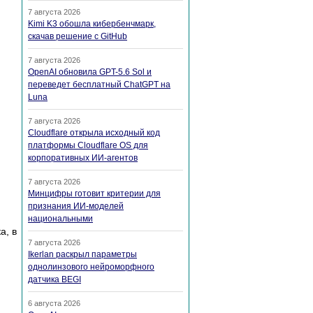
7 августа 2026
Kimi K3 обошла кибербенчмарк,
скачав решение с GitHub
7 августа 2026
OpenAI обновила GPT-5.6 Sol и
переведет бесплатный ChatGPT на
Luna
7 августа 2026
Cloudflare открыла исходный код
платформы Cloudflare OS для
корпоративных ИИ-агентов
7 августа 2026
Минцифры готовит критерии для
признания ИИ-моделей
национальными
а, в
7 августа 2026
Ikerlan раскрыл параметры
однолинзового нейроморфного
датчика BEGI
6 августа 2026