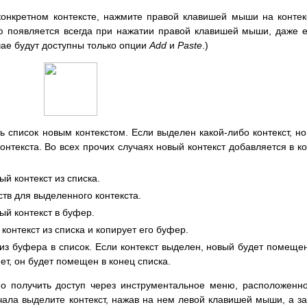
онкретном контексте, нажмите правой клавишей мыши на контек
 появляется всегда при нажатии правой клавишей мыши, даже 
чае будут доступны только опции
Add
и
Paste
.)
ь список новым контекстом. Если выделен какой-либо контекст, н
онтекста. Во всех прочих случаях новый контекст добавляется в к
й контекст из списка.
ств для выделенного контекста.
ый контекст в буфер.
онтекст из списка и копирует его буфер.
 из буфера в список. Если контекст выделен, новый будет помеще
ет, он будет помещен в конец списка.
о получить доступ через инструментальное меню, расположенн
ачала выделите контекст, нажав на нем левой клавишей мыши, а з