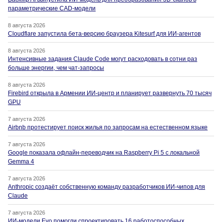
параметрические CAD-модели
8 августа 2026
Cloudflare запустила бета-версию браузера Kitesurf для ИИ-агентов
8 августа 2026
Интенсивные задания Claude Code могут расходовать в сотни раз
больше энергии, чем чат-запросы
8 августа 2026
Firebird открыла в Армении ИИ-центр и планирует развернуть 70 тысяч
GPU
7 августа 2026
Airbnb протестирует поиск жилья по запросам на естественном языке
7 августа 2026
Google показала офлайн-переводчик на Raspberry Pi 5 с локальной
Gemma 4
7 августа 2026
Anthropic создаёт собственную команду разработчиков ИИ-чипов для
Claude
7 августа 2026
ИИ-модели Evo помогли спроектировать 16 работоспособных