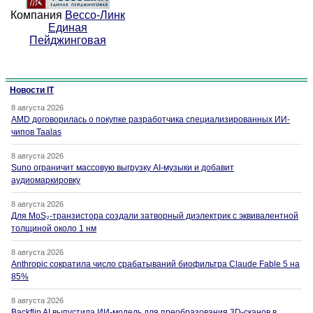
Компания
Вессо-Линк
Единая
Пейджинговая
Новости IT
8 августа 2026
AMD договорилась о покупке разработчика специализированных ИИ-
чипов Taalas
8 августа 2026
Suno ограничит массовую выгрузку AI-музыки и добавит
аудиомаркировку
8 августа 2026
Для MoS₂-транзистора создали затворный диэлектрик с эквивалентной
толщиной около 1 нм
8 августа 2026
Anthropic сократила число срабатываний биофильтра Claude Fable 5 на
85%
8 августа 2026
Backflip AI выпустила ИИ-модель для преобразования 3D-сканов в