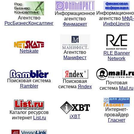
Информационно
Информационное
Агентство
агентство
МФД-
агентство
РосБизнесКонсалтинг
ИнфоЦентр
Финмаркет
Netskate
Агентство
RLE Banner
Манифест
Network
Поисковая система
Поисковая
Почтовая
Rambler
система
Яndex
система
Mail.ru
Интернет-
Каталог ресурсов
провайдер
iXBT
интернет
List.ru
Гласнет