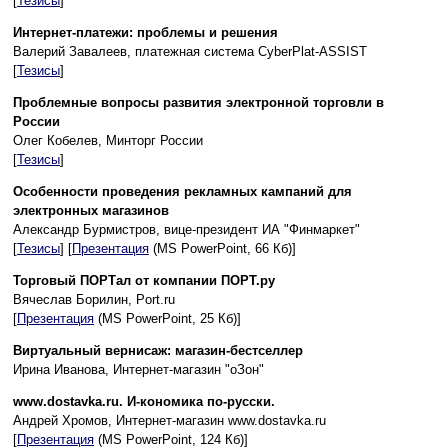
[
Тезисы
]
Интернет-платежи: проблемы и решения
Валерий Завалеев, платежная система CyberPlat-ASSIST
[
Тезисы
]
Проблемные вопросы развития электронной торговли в
России
Олег Кобелев, Минторг России
[
Тезисы
]
Особенности проведения рекламных кампаний для
электронных магазинов
Александр Бурмистров, вице-президент ИА "Финмаркет"
[
Тезисы
] [
Презентация
(MS PowerPoint, 66 Кб)]
Торговый ПОРТал от компании ПОРТ.ру
Вячеслав Борилин, Port.ru
[
Презентация
(MS PowerPoint, 25 Кб)]
Виртуальный вернисаж: магазин-бестселлер
Ирина Иванова, Интернет-магазин "оЗон"
www.dostavka.ru. И-кономика по-русски.
Андрей Хромов, Интернет-магазин www.dostavka.ru
[
Презентация
(MS PowerPoint, 124 Кб)]