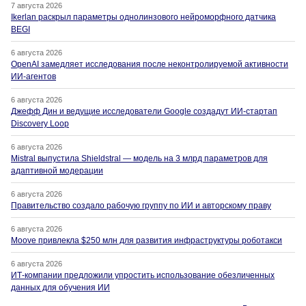
7 августа 2026
Ikerlan раскрыл параметры однолинзового нейроморфного датчика
BEGI
6 августа 2026
OpenAI замедляет исследования после неконтролируемой активности
ИИ-агентов
6 августа 2026
Джефф Дин и ведущие исследователи Google создадут ИИ-стартап
Discovery Loop
6 августа 2026
Mistral выпустила Shieldstral — модель на 3 млрд параметров для
адаптивной модерации
6 августа 2026
Правительство создало рабочую группу по ИИ и авторскому праву
6 августа 2026
Moove привлекла $250 млн для развития инфраструктуры роботакси
6 августа 2026
ИТ-компании предложили упростить использование обезличенных
данных для обучения ИИ