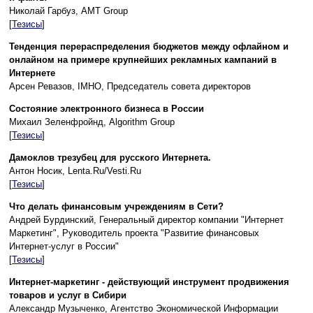
Николай Гарбуз, AMT Group
[
Тезисы
]
Тенденция перераспределения бюджетов между офлайном и
онлайном на примере крупнейших рекламных кампаний в
Интернете
Арсен Ревазов, IMHO, Председатель совета директоров
Состояние электронного бизнеса в России
Михаил Зеленфройнд, Algorithm Group
[
Тезисы
]
Дамоклов трезубец для русского Интернета.
Антон Носик, Lenta.Ru/Vesti.Ru
[
Тезисы
]
Что делать финансовым учреждениям в Сети?
Андрей Бурдинский, Генеральный директор компании "Интернет
Маркетинг", Руководитель проекта "Развитие финансовых
Интернет-услуг в России"
[
Тезисы
]
Интернет-маркетинг - действующий инструмент продвижения
товаров и услуг в Сибири
Александр Музыченко, Агентство Экономической Информации