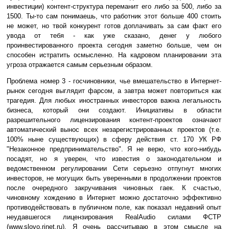
инвестиции) контент-структура переманит его либо за 500, либо за
1500. Ты-то сам понимаешь, что работник этот больше 400 стоить
не может, но твой конкурент готов доплачивать за сам факт его
увода от тебя - как уже сказано, денег у любого
проинвестированного проекта сегодня заметно больше, чем он
способен истратить осмысленно. На кадровом планировании эта
угроза отражается самым серьезным образом.
Проблема номер 3 - госчиновники, чье вмешательство в Интернет-
рынок сегодня выглядит фарсом, а завтра может повториться как
трагедия. Для любых иностранных инвесторов важна легальность
бизнеса, который они создают. Инициативы в области
разрешительного лицензирования контент-проектов означают
автоматический вынос всех незарегистрированных проектов (т.е.
100% ныне существующих) в сферу действия ст. 170 УК РФ
"Незаконное предпринимательство". Я не верю, что кого-нибудь
посадят, но я уверен, что известия о законодательном и
ведомственном регулировании Сети серьезно отпугнут многих
инвесторов, не могущих быть уверенными в продолжении проектов
после очередного закручивания чиновных гаек. К счастью,
чиновному хождению в Интернет можно достаточно эффективно
противодействовать в публичном поле, как показал недавний опыт
неудавшегося лицензирования RealAudio силами ФСТР
(www.slovo.rinet.ru). Я очень рассчитываю в этом смысле на