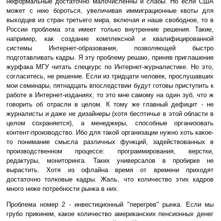
неформальные достаточно малочисленны и слабы. Но если США
может с нею бороться, увеличивая иммиграционные квоты для
выходцев из стран третьего мира, включая и наше свободное, то в
России проблема эта имеет только внутренние решения. Такие,
например, как создание комплексной и квалифицированной
системы Интернет-образования, позволяющей быстро
подготавливать кадры. Я эту проблему решаю, приняв приглашение
журфака МГУ читать спецкурс по Интернет-журналистике. Но это,
согласитесь, не решение. Если из тридцати человек, прослушавших
мои семинары, пятнадцать впоследствии будут готовы приступить к
работе в Интернет-изданиях, то это мне самому на один зуб, что ж
говорить об отрасли в целом. К тому же главный дефицит - не
журналисты и даже не дизайнеры (хотя бесптичье в этой области в
целом сохраняется), а менеджеры, способные организовать
контент-производство. Ибо для такой организации нужно хоть какое-
то понимание смысла различных функций, задействованных в
производственном процессе: программирования, верстки,
редактуры, мониторинга. Таких универсалов в пробирке не
вырастить. Хотя из офлайна время от времени приходят
достаточно толковые кадры. Жаль, что количество этих кадров
много ниже потребности рынка в них.
Проблема номер 2 - инвестиционный "перегрев" рынка. Если мы
грубо прикинем, какое количество американских пенсионных денег