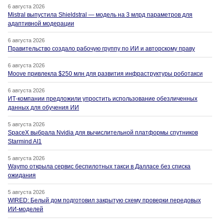
6 августа 2026
Mistral выпустила Shieldstral — модель на 3 млрд параметров для
адаптивной модерации
6 августа 2026
Правительство создало рабочую группу по ИИ и авторскому праву
6 августа 2026
Moove привлекла $250 млн для развития инфраструктуры роботакси
6 августа 2026
ИТ-компании предложили упростить использование обезличенных
данных для обучения ИИ
5 августа 2026
SpaceX выбрала Nvidia для вычислительной платформы спутников
Starmind AI1
5 августа 2026
Waymo открыла сервис беспилотных такси в Далласе без списка
ожидания
5 августа 2026
WIRED: Белый дом подготовил закрытую схему проверки передовых
ИИ-моделей