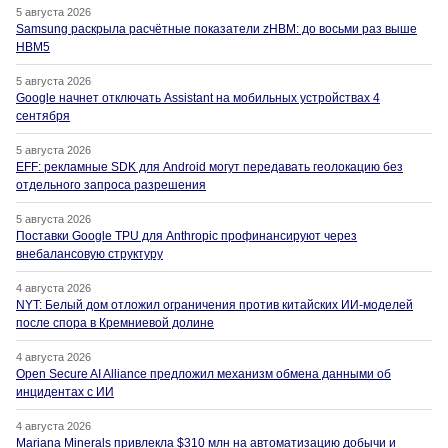
5 августа 2026
Samsung раскрыла расчётные показатели zHBM: до восьми раз выше
HBM5
5 августа 2026
Google начнет отключать Assistant на мобильных устройствах 4
сентября
5 августа 2026
EFF: рекламные SDK для Android могут передавать геолокацию без
отдельного запроса разрешения
5 августа 2026
Поставки Google TPU для Anthropic профинансируют через
внебалансовую структуру
4 августа 2026
NYT: Белый дом отложил ограничения против китайских ИИ-моделей
после спора в Кремниевой долине
4 августа 2026
Open Secure AI Alliance предложил механизм обмена данными об
инцидентах с ИИ
4 августа 2026
Mariana Minerals привлекла $310 млн на автоматизацию добычи и