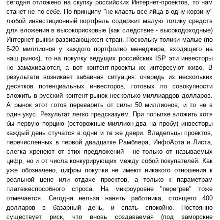
сегодня отложено на скупку российских Интернет-проектов, то нам
станет не по себе. По принципу "не класть все яйца в одну корзину"
любой инвестиционный портфель содержит малую толику средств
для вложения в высокорисковые (как следствие - высокодоходные)
Интернет-рынки развивающихся стран. Поскольку толики малые (по
5-20 миллионов у каждого портфолио менеджера, входящего на
наш рынок), то на покупку ведущих российских ISP эти инвесторы
не замахиваются, а вот контент-проекты их интересуют живо. В
результате возникает забавная ситуация: очередь из нескольких
десятков потенциальных инвесторов, готовых по совокупности
вложить в русский контент-рынок несколько миллиардов долларов.
А рынок этот готов переварить от силы 50 миллионов, и то не в
один укус. Результат легко предсказуем. При попытке вложить хотя
бы первую порцию (осторожные миллион-два на пробу) инвесторы
каждый день стучатся в одни и те же двери. Владельцы проектов,
перечисленных в первой двадцатке Рамблера, ИнфоАрта и Листа,
слегка хренеют от этих предложений - не только от называемых
цифр, но и от числа конкурирующих между собой покупателей. Как
уже обозначено, цифры покупки не имеют никакого отношения к
реальной цене или отдаче проектов, а только к параметрам
платежеспособного спроса. На микроуровне "перегрев" тоже
отмечается. Сегодня нельзя нанять работника, стоящего 400
долларов в базарный день, и спать спокойно. Постоянно
существует риск, что вновь создаваемая (под заморские