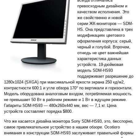
всегда отличались
превосходным дизайном и
качеством исполнения. Это
же свойственно и новой
серии ЖК-мониторов — SDM-
HS. Она представлена в трех
модификациях цветового
оформления корпуса: серый,
черный и голубой. Впрочем,
отнюдь не цвет важнейшая
характеристика данных
устройств. 19-дюймовая
модель SDM-HS93
поддерживает разрешение до
1280x1024 (SXGA) при максимальной яркости экрана 250 кд/м2,
контрастности 600:1 и угле обзора 170° по вертикали и горизонтали.
Модель оборудована аналоговым входом, потребляемая мощность
не превышает 50 Вт в рабочем режиме и 1 Вт в ждущем режиме.
Габариты SDM-HS93 — 480x260x440 мм, вес — 7,1 кг. Цена
устройств составляет порядка $800.
Что же касается дизайна монитора Sony SDM-HS93, это, бесспорно,
самое привлекательное устройство в нашем обзоре. Особого
внимания в конструкции SDM-HS93 заслуживает правильной формы