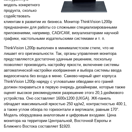
модель конкретного
продукта, сколько
содействовать
клиентам в развитии их бизнеса. Монитор ThinkVision L200p
предназначен для работы со сложными специализированными
приложениями, например, CAD/CAM, визуализаторами научной
графики, настольными издательскими системами и т. п.
ThinkVision L200p выполнен в минималистском стиле, что не
лишает его оригинальности. Так, органы управления монитора
представляются достаточно удачным решением, поскольку
позволяют производить настройку яркости, включение системы
автоматической настройки изображения и выбора системы ввода
видеосигнала без входа в меню. Сажево-черный цвет корпуса
ThinkVision L200p наряду с угловатыми обводами его граней
должен понравиться в первую очередь дизайнерам, которые также
оценят высокое рекомендуемое разрешение этого 20,1-дюймового
устройства. Оно составляет 1600x1200 (UXGA). ЖК-панель
обладает максимальной яркостью 250 кд/м2, контрастностью 400:1,
а также углом обзора по горизонтали и вертикали, равным 170°.
Модель оборудована аналоговым и цифровым входами. Цена
монитора на территории Центральной, Восточной Европы и
Ближнего Востока составляет $1920.