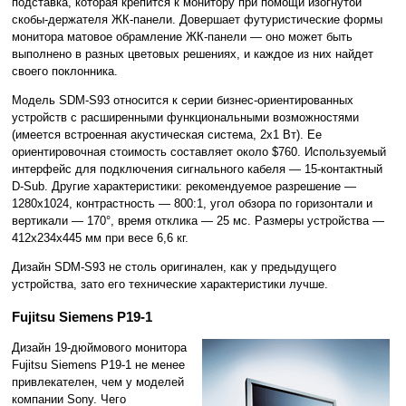
подставка, которая крепится к монитору при помощи изогнутой
скобы-держателя ЖК-панели. Довершает футуристические формы
монитора матовое обрамление ЖК-панели — оно может быть
выполнено в разных цветовых решениях, и каждое из них найдет
своего поклонника.
Модель SDM-S93 относится к серии бизнес-ориентированных
устройств с расширенными функциональными возможностями
(имеется встроенная акустическая система, 2x1 Вт). Ее
ориентировочная стоимость составляет около $760. Используемый
интерфейс для подключения сигнального кабеля — 15-контактный
D-Sub. Другие характеристики: рекомендуемое разрешение —
1280x1024, контрастность — 800:1, угол обзора по горизонтали и
вертикали — 170°, время отклика — 25 мс. Размеры устройства —
412x234x445 мм при весе 6,6 кг.
Дизайн SDM-S93 не столь оригинален, как у предыдущего
устройства, зато его технические характеристики лучше.
Fujitsu Siemens P19-1
Дизайн 19-дюймового монитора
Fujitsu Siemens P19-1 не менее
привлекателен, чем у моделей
компании Sony. Чего