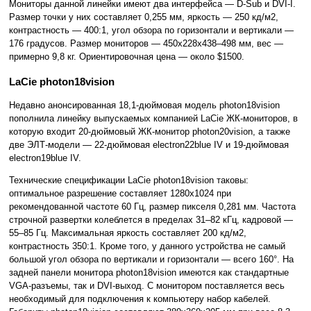
Мониторы данной линейки имеют два интерфейса — D-Sub и DVI-I.
Размер точки у них составляет 0,255 мм, яркость — 250 кд/м2,
контрастность — 400:1, угол обзора по горизонтали и вертикали —
176 градусов. Размер мониторов — 450x228x438–498 мм, вес —
примерно 9,8 кг. Ориентировочная цена — около $1500.
LaCie photon18vision
Недавно анонсированная 18,1-дюймовая модель photon18vision
пополнила линейку выпускаемых компанией LaCie ЖК-мониторов, в
которую входит 20-дюймовый ЖК-монитор photon20vision, а также
две ЭЛТ-модели — 22-дюймовая electron22blue IV и 19-дюймовая
electron19blue IV.
Технические спецификации LaCie photon18vision таковы:
оптимальное разрешение составляет 1280x1024 при
рекомендованной частоте 60 Гц, размер пикселя 0,281 мм. Частота
строчной развертки колеблется в пределах 31–82 кГц, кадровой —
55–85 Гц. Максимальная яркость составляет 200 кд/м2,
контрастность 350:1. Кроме того, у данного устройства не самый
большой угол обзора по вертикали и горизонтали — всего 160°. На
задней панели монитора photon18vision имеются как стандартные
VGA-разъемы, так и DVI-выход. С монитором поставляется весь
необходимый для подключения к компьютеру набор кабелей.