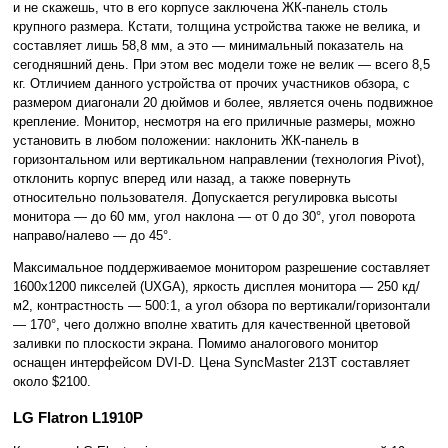
и не скажешь, что в его корпусе заключена ЖК-панель столь
крупного размера. Кстати, толщина устройства также не велика, и
составляет лишь 58,8 мм, а это — минимальный показатель на
сегодняшний день. При этом вес модели тоже не велик — всего 8,5
кг. Отличием данного устройства от прочих участников обзора, с
размером диагонали 20 дюймов и более, является очень подвижное
крепление. Монитор, несмотря на его приличные размеры, можно
установить в любом положении: наклонить ЖК-панель в
горизонтальном или вертикальном направлении (технология Pivot),
отклонить корпус вперед или назад, а также повернуть
относительно пользователя. Допускается регулировка высоты
монитора — до 60 мм, угол наклона — от 0 до 30°, угол поворота
направо/налево — до 45°.
Максимальное поддерживаемое монитором разрешение составляет
1600x1200 пикселей (UXGA), яркость дисплея монитора — 250 кд/
м2, контрастность — 500:1, а угол обзора по вертикали/горизонтали
— 170°, чего должно вполне хватить для качественной цветовой
заливки по плоскости экрана. Помимо аналогового монитор
оснащен интерфейсом DVI-D. Цена SyncMaster 213T составляет
около $2100.
LG Flatron L1910P