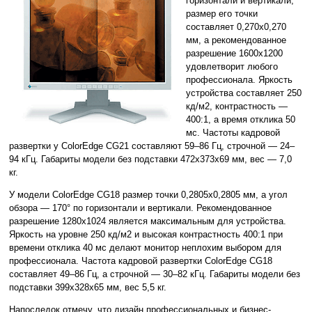
горизонтали и вертикали,
размер его точки
составляет 0,270x0,270
мм, а рекомендованное
разрешение 1600x1200
удовлетворит любого
профессионала. Яркость
устройства составляет 250
кд/м2, контрастность —
400:1, а время отклика 50
мс. Частоты кадровой
развертки у ColorEdge CG21 составляют 59–86 Гц, строчной — 24–
94 кГц. Габариты модели без подставки 472x373x69 мм, вес — 7,0
кг.
У модели ColorEdge CG18 размер точки 0,2805x0,2805 мм, а угол
обзора — 170° по горизонтали и вертикали. Рекомендованное
разрешение 1280x1024 является максимальным для устройства.
Яркость на уровне 250 кд/м2 и высокая контрастность 400:1 при
времени отклика 40 мс делают монитор неплохим выбором для
профессионала. Частота кадровой развертки ColorEdge CG18
составляет 49–86 Гц, а строчной — 30–82 кГц. Габариты модели без
подставки 399x328x65 мм, вес 5,5 кг.
Напоследок отмечу, что дизайн профессиональных и бизнес-