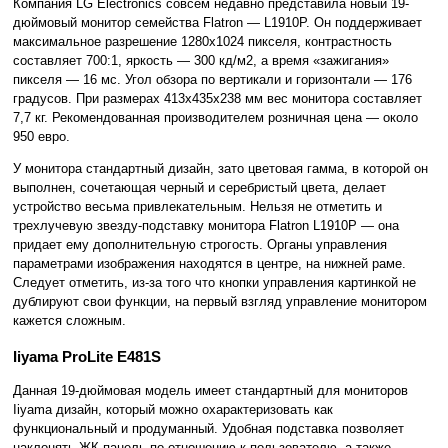
Компания LG Electronics совсем недавно представила новый 19-
дюймовый монитор семейства Flatron — L1910P. Он поддерживает
максимальное разрешение 1280x1024 пикселя, контрастность
составляет 700:1, яркость — 300 кд/м2, а время «зажигания»
пикселя — 16 мс. Угол обзора по вертикали и горизонтали — 176
градусов. При размерах 413x435x238 мм вес монитора составляет
7,7 кг. Рекомендованная производителем розничная цена — около
950 евро.
У монитора стандартный дизайн, зато цветовая гамма, в которой он
выполнен, сочетающая черный и серебристый цвета, делает
устройство весьма привлекательным. Нельзя не отметить и
трехлучевую звезду-подставку монитора Flatron L1910P — она
придает ему дополнительную строгость. Органы управления
параметрами изображения находятся в центре, на нижней раме.
Следует отметить, из-за того что кнопки управления картинкой не
дублируют свои функции, на первый взгляд управление монитором
кажется сложным.
Iiyama ProLite E481S
Данная 19-дюймовая модель имеет стандартный для мониторов
Iiyama дизайн, который можно охарактеризовать как
функциональный и продуманный. Удобная подставка позволяет
наклонять ЖК-панель по отношению к пользователю, а также