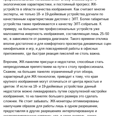
экологические характеристики, и постоянный прогресс ЖК-
устройств в области качества изображения. Как считают многие
эксперты, не только 18- и 19-дюймовые устройства догнали по
качественным характеристикам дисплеи с ЭЛТ. Более габаритные
устройства также приближаются к качеству ЭЛТ-собратьев. К
примеру, на большинстве профессиональных устройств уже
малозаметна инертность изображения, составляющая лишь 25–50
мс, в зависимости от размера диагонали. Такого времени отклика
вполне достаточно и для комфортного просмотра динамичных сцен
кинофильмов и игр, и для повседневной работы в офисных
приложениях, где быстрая реакция пикселей не столь важна.
Впрочем, ЖК-панелям присущи и недостатки, способные стать
непреодолимым препятствием на пути к столу профессионала.
Скажем, на больших панелях ограниченный угол обзора,
характерный для ЖК-технологии, приводит к тому, что края
крупного изображения могут отличаться от центра яркостью и
цветом. И если на 18- и 19-дюймовых устройствах данный
недостаток можно ликвидировать путем скрупулезной настройки
изображения, то на панелях большего размера это сделать
сложнее. Не стоит забывать: ЖК-мониторы оптимизированы
наилучшим образом для работы лишь в одном разрешении,
предоставляя в других разрешениях интерполированную и
экстраполированную картинку, что, в свою очередь, также