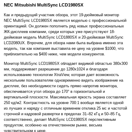
NEC Mitsubishi MultiSync LCD1980SX
Как и предыдущий участник обзора, этот 19-дюймовый монитор
NEC MultiSync LCD1980SX является моделью с профессиональной
ориентацией. Он должен пополнить ряд новых профессиональных
ЖК-дисплеев компании, среди которых уже присутствуют 18-
дюймовая модель MultiSync LCD1880SX и 20-дюймовая MultiSync
LCD2080UX. Впрочем, для обзора нами была выбрана именно эта
модель, так как компания выставила ее цену на уровне $1000, что
приблизительно на $400 ниже, чем модели конкурентов.
Монитор MultiSync LCD1980SX обладает видимой областью 380x300
мм, поддерживает разрешение до 1280x1024 и благодаря
использованию технологии XtraView, которая дает возможность
нескольким пользователям одновременно видеть изображение на
дисплее, без необходимости сидеть прямо напротив монитора,
обеспечивается угол обзора до 170° в горизонтальной и
вертикальной плоскости. Максимальная яркость экрана составляет
250 кд/м2. Контрастность на уровне 700:1 вообще является одной
из лучших и наряду с отличным временем отклика 25 мс и частотой
строчной и кадровой развертки в пределах 31–82 кГц и 50–85 Гц,
соответственно, делает MultiSync LCD1980SX перспективным
продуктом, особенно на отечественном рынке, весьма
чувствительном к цене.