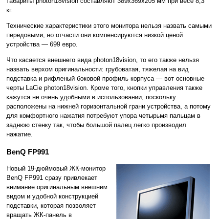
Габариты photon18vision составляют 389x369x205 мм при весе 8,3
кг.
Технические характеристики этого монитора нельзя назвать самыми
передовыми, но отчасти они компенсируются низкой ценой
устройства — 699 евро.
Что касается внешнего вида photon18vision, то его также нельзя
назвать верхом оригинальности: грубоватая, тяжелая на вид
подставка и рифленый боковой профиль корпуса — вот основные
черты LaCie photon18vision. Кроме того, кнопки управления также
кажутся не очень удобными в использовании, поскольку
расположены на нижней горизонтальной грани устройства, а потому
для комфортного нажатия потребуют упора четырьмя пальцам в
заднюю стенку так, чтобы большой палец легко производил
нажатие.
BenQ FP991
Новый 19-дюймовый ЖК-монитор
BenQ FP991 сразу привлекает
внимание оригинальным внешним
видом и удобной конструкцией
подставки, которая позволяет
вращать ЖК-панель в