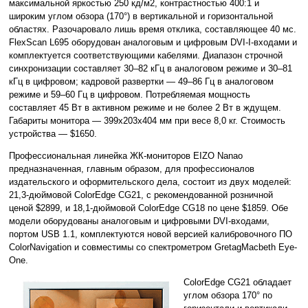
максимальной яркостью 250 кд/м2, контрастностью 400:1 и
широким углом обзора (170°) в вертикальной и горизонтальной
областях. Разочаровало лишь время отклика, составляющее 40 мс.
FlexScan L695 оборудован аналоговым и цифровым DVI-I-входами и
комплектуется соответствующими кабелями. Диапазон строчной
синхронизации составляет 30–82 кГц в аналоговом режиме и 30–81
кГц в цифровом; кадровой развертки — 49–86 Гц в аналоговом
режиме и 59–60 Гц в цифровом. Потребляемая мощность
составляет 45 Вт в активном режиме и не более 2 Вт в ждущем.
Габариты монитора — 399x203x404 мм при весе 8,0 кг. Стоимость
устройства — $1650.
Профессиональная линейка ЖК-мониторов EIZO Nanao
предназначенная, главным образом, для профессионалов
издательского и оформительского дела, состоит из двух моделей:
21,3-дюймовой ColorEdge CG21, с рекомендованной розничной
ценой $2899, и 18,1-дюймовой ColorEdge CG18 по цене $1859. Обе
модели оборудованы аналоговым и цифровыми DVI-входами,
портом USB 1.1, комплектуются новой версией калибровочного ПО
ColorNavigation и совместимы со спектрометром GretagMacbeth Eye-
One.
ColorEdge CG21 обладает
углом обзора 170° по