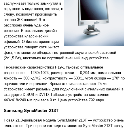
заслуживает только замкнутая в
окружность подставка, которая, к
слову, позволяет производить
наклон ЖК-панели! Это
бесспорно очень удачное
решение. В остальном дизайн
устройства классический,
офисный. О бизнес-ориентации
устройства говорит хотя бы тот
факт, что монитор обладает встроенной акустической системой
(2x1,5 Вт), нисколько не портящей внешний вид устройства.
Технические характеристики P19-1 таковы: оптимальное
разрешение — 1280x1024, размер точки — 0,294 мм, номинальная
яркость — 300 кд/м2, контрастность — 600:1, угол обзора — 170° по
горизонтали и вертикали. Время отклика составляет 25 мс.
Устройство имеет разъемы для подключения сигнальных кабелей в
стандарте D-SUB и DVI-D. Габариты устройства составляют
440x418x240 мм при весе 9 кг. Цена устройства 792 евро.
Samsung SyncMaster 213T
Новая 21,3-дюймовая модель SyncMaster 213T — устройство очень
элегантное. При первом взгляде на монитор SyncMaster 213T сразу