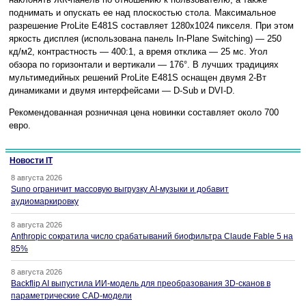
поднимать и опускать ее над плоскостью стола. Максимальное
разрешение ProLite E481S составляет 1280x1024 пикселя. При этом
яркость дисплея (использована панель In-Plane Switching) — 250
кд/м2, контрастность — 400:1, а время отклика — 25 мс. Угол
обзора по горизонтали и вертикали — 176°. В лучших традициях
мультимедийных решений ProLite E481S оснащен двумя 2-Вт
динамиками и двумя интерфейсами — D-Sub и DVI-D.
Рекомендованная розничная цена новинки составляет около 700
евро.
Новости IT
8 августа 2026
Suno ограничит массовую выгрузку AI-музыки и добавит
аудиомаркировку
8 августа 2026
Anthropic сократила число срабатываний биофильтра Claude Fable 5 на
85%
8 августа 2026
Backflip AI выпустила ИИ-модель для преобразования 3D-сканов в
параметрические CAD-модели