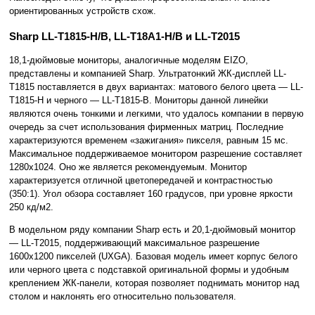
ориентированных устройств схож.
Sharp LL-T1815-H/B, LL-T18A1-H/B и LL-T2015
18,1-дюймовые мониторы, аналогичные моделям EIZO,
представлены и компанией Sharp. Ультратонкий ЖК-дисплей LL-
T1815 поставляется в двух вариантах: матового белого цвета — LL-
T1815-H и черного — LL-T1815-B. Мониторы данной линейки
являются очень тонкими и легкими, что удалось компании в первую
очередь за счет использования фирменных матриц. Последние
характеризуются временем «зажигания» пикселя, равным 15 мс.
Максимальное поддерживаемое монитором разрешение составляет
1280x1024. Оно же является рекомендуемым. Монитор
характеризуется отличной цветопередачей и контрастностью
(350:1). Угол обзора составляет 160 градусов, при уровне яркости
250 кд/м2.
В модельном ряду компании Sharp есть и 20,1-дюймовый монитор
— LL-T2015, поддерживающий максимальное разрешение
1600x1200 пикселей (UXGA). Базовая модель имеет корпус белого
или черного цвета с подставкой оригинальной формы и удобным
креплением ЖК-панели, которая позволяет поднимать монитор над
столом и наклонять его относительно пользователя.