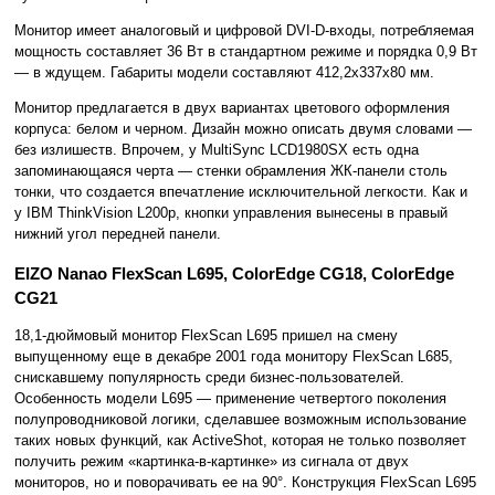
Монитор имеет аналоговый и цифровой DVI-D-входы, потребляемая
мощность составляет 36 Вт в стандартном режиме и порядка 0,9 Вт
— в ждущем. Габариты модели составляют 412,2x337x80 мм.
Монитор предлагается в двух вариантах цветового оформления
корпуса: белом и черном. Дизайн можно описать двумя словами —
без излишеств. Впрочем, у MultiSync LCD1980SX есть одна
запоминающаяся черта — стенки обрамления ЖК-панели столь
тонки, что создается впечатление исключительной легкости. Как и
у IBM ThinkVision L200p, кнопки управления вынесены в правый
нижний угол передней панели.
EIZO Nanao FlexScan L695, ColorEdge CG18, ColorEdge
CG21
18,1-дюймовый монитор FlexScan L695 пришел на смену
выпущенному еще в декабре 2001 года монитору FlexScan L685,
снискавшему популярность среди бизнес-пользователей.
Особенность модели L695 — применение четвертого поколения
полупроводниковой логики, сделавшее возможным использование
таких новых функций, как ActiveShot, которая не только позволяет
получить режим «картинка-в-картинке» из сигнала от двух
мониторов, но и поворачивать ее на 90°. Конструкция FlexScan L695