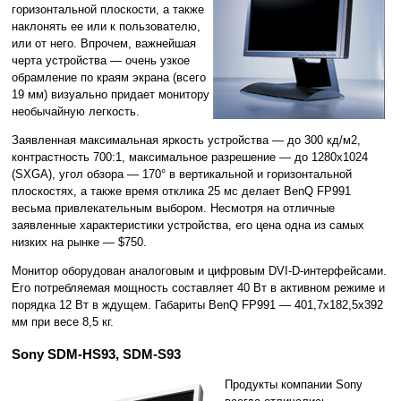
горизонтальной плоскости, а также
наклонять ее или к пользователю,
или от него. Впрочем, важнейшая
черта устройства — очень узкое
обрамление по краям экрана (всего
19 мм) визуально придает монитору
необычайную легкость.
Заявленная максимальная яркость устройства — до 300 кд/м2,
контрастность 700:1, максимальное разрешение — до 1280x1024
(SXGA), угол обзора — 170° в вертикальной и горизонтальной
плоскостях, а также время отклика 25 мс делает BenQ FP991
весьма привлекательным выбором. Несмотря на отличные
заявленные характеристики устройства, его цена одна из самых
низких на рынке — $750.
Монитор оборудован аналоговым и цифровым DVI-D-интерфейсами.
Его потребляемая мощность составляет 40 Вт в активном режиме и
порядка 12 Вт в ждущем. Габариты BenQ FP991 — 401,7x182,5x392
мм при весе 8,5 кг.
Sony SDM-HS93, SDM-S93
Продукты компании Sony