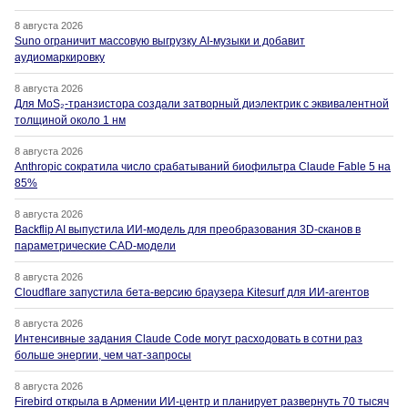
8 августа 2026
Suno ограничит массовую выгрузку AI-музыки и добавит
аудиомаркировку
8 августа 2026
Для MoS₂-транзистора создали затворный диэлектрик с эквивалентной
толщиной около 1 нм
8 августа 2026
Anthropic сократила число срабатываний биофильтра Claude Fable 5 на
85%
8 августа 2026
Backflip AI выпустила ИИ-модель для преобразования 3D-сканов в
параметрические CAD-модели
8 августа 2026
Cloudflare запустила бета-версию браузера Kitesurf для ИИ-агентов
8 августа 2026
Интенсивные задания Claude Code могут расходовать в сотни раз
больше энергии, чем чат-запросы
8 августа 2026
Firebird открыла в Армении ИИ-центр и планирует развернуть 70 тысяч