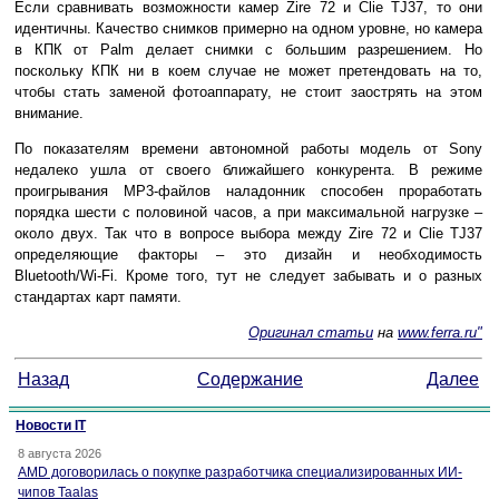
Если сравнивать возможности камер Zire 72 и Clie TJ37, то они
идентичны. Качество снимков примерно на одном уровне, но камера
в КПК от Palm делает снимки с большим разрешением. Но
поскольку КПК ни в коем случае не может претендовать на то,
чтобы стать заменой фотоаппарату, не стоит заострять на этом
внимание.
По показателям времени автономной работы модель от Sony
недалеко ушла от своего ближайшего конкурента. В режиме
проигрывания МР3-файлов наладонник способен проработать
порядка шести с половиной часов, а при максимальной нагрузке –
около двух. Так что в вопросе выбора между Zire 72 и Clie TJ37
определяющие факторы – это дизайн и необходимость
Bluetooth/Wi-Fi. Кроме того, тут не следует забывать и о разных
стандартах карт памяти.
Оригинал статьи
на
www.ferra.ru"
Назад
Содержание
Далее
Новости IT
8 августа 2026
AMD договорилась о покупке разработчика специализированных ИИ-
чипов Taalas