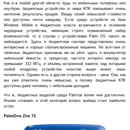
Как и в любой другой области, будь то мобильные телефоны или
ноутбуки, бюджетные устройства от мира КПК показывают очень
неплохие результаты продаж. Ввиду своей невысокой стоимости
они доступны почти каждому. Если среди устройств на базе
Windows Mobile в бюджетном классе встречаются в основном
заурядные устройства, имеющие строго ограниченный набор
возможностей, то в случае с устройствами Palm OS такого не
наблюдается. Здесь в бюджетном секторе представлены очень
интересные и хорошо сбалансированные машинки. Но всё-таки от
типичных бюджетных признаков им не уйти: здесь и аккумулятор
небольшой ёмкости, и процессор, частота которого никогда не
превышает 312 МГц, и объёмы встроенной памяти, над которыми
любой владелец устройства классом выше может лишь
посмеяться. Однако есть и другая сторона вопроса – цена. Она, как
мы уже отметили, очень невысока, а посему бюджетные КПК
доступны даже человеку с небольшим доходом.
Что ж, бюджетных моделей среди Palm'ов более чем достаточно.
Иными словами, в этой категории вопрос выбора стоит наиболее
остро.
PalmOne Zire 72