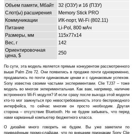
Объем памяти, Мбайт
32 (ОЗУ) и 16 (ПЗУ)
Слот(ы) расширения
Memory Stick PRO
Коммуникации
ИК-порт, Wi-Fi (802.11)
Питание
Li-Pol, 800 мАч
Размеры, мм
115x77x14
Вес, г
142
Ориентировочная
250
цена, $
По сути, эта модель является прямым конкурентом рассмотренного
выше Palm Zire 72. Они появились в продаже почти одновременно,
продавались по почти одинаковым ценам и с одинаковым успехом.
Sony известна своими частыми экспериментами. Clie TJ37 – тоже
модель во многом экпериментальная. Как вам, например, наличие
встроенного Wi-Fi модуля? И если сразу после выхода этой модели
кто-то мог заикнуться про невостребованность этого беспроводного
интерфейса, то сейчас многим он просто необходим. Другая
сторона – отсутствие Bluetooth. Но не будем забывать, что перед
нами карманный компьютер бюджетного класса.
О дизайне много говорить не будем. Вы уже заметили по
приведённым промо-слайдам, что по внешним признакам Sony Clie