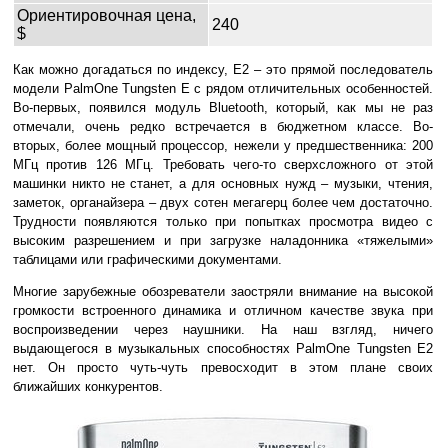
Ориентировочная цена,
240
$
Как можно догадаться по индексу, Е2 – это прямой последователь
модели PalmOne Tungsten E с рядом отличительных особенностей.
Во-первых, появился модуль Bluetooth, который, как мы не раз
отмечали, очень редко встречается в бюджетном классе. Во-
вторых, более мощный процессор, нежели у предшественника: 200
МГц против 126 МГц. Требовать чего-то сверхсложного от этой
машинки никто не станет, а для основных нужд – музыки, чтения,
заметок, органайзера – двух сотен мегагерц более чем достаточно.
Трудности появляются только при попытках просмотра видео с
высоким разрешением и при загрузке наладонника «тяжелыми»
таблицами или графическими документами.
Многие зарубежные обозреватели заостряли внимание на высокой
громкости встроенного динамика и отличном качестве звука при
воспроизведении через наушники. На наш взгляд, ничего
выдающегося в музыкальных способностях PalmOne Tungsten E2
нет. Он просто чуть-чуть превосходит в этом плане своих
ближайших конкурентов.