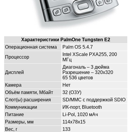
Характеристики
PalmOne
Tungsten
E2
Операционная система
Palm OS 5.4.7
Intel XScale PXA255, 200
Процессор
МГц
Диагональ – 3 дюйма
Дисплей
Разрешение – 320x320
65 536 цветов
Камера
Нет
Объём памяти, Мбайт
32 (ОЗУ)
Слот(ы) расширения
SD/MMC с поддержкой SDIO
Коммуникации
ИК-порт, Bluetooth
Питание
Li-Pol, 1020 мАч
Размеры, мм
114x78x15
Вес, г
133