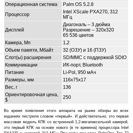
Операционная система
Palm OS 5.2.8
Intel XScale PXA270, 312
Процессор
МГц
Диагональ – 3 дюйма
Дисплей
Разрешение – 320x320
65 536 цветов
Камера, Мп
1,2
Объем памяти, Мбайт
32 (ОЗУ) и 16 (ПЗУ)
Слот(ы) расширения
SD/MMC с поддержкой SDIO
Коммуникации
ИК-порт, Bluetooth
Питание
Li-Pol, 950 мАч
Размеры, мм
116x75x17
Вес, г
136
Ориентировочная цена,
250
$
Во время появления этого аппарата на рынке обзоры во всех
изданиях пестрили словом «первый». И действительно, это первая
массовая модель КПК со встроенной 1,2-мегапиксельной камерой,
это первый КПК на основе нового (в те времена) процессора Intel