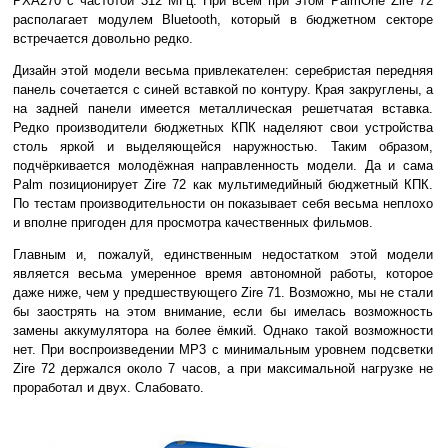
PXA270 с частотой 312 МГц. При всём при этом PalmOne Zire 72
располагает модулем Bluetooth, который в бюджетном секторе
встречается довольно редко.
Дизайн этой модели весьма привлекателен: серебристая передняя
панель сочетается с синей вставкой по контуру. Края закруглены, а
на задней панели имеется металлическая решетчатая вставка.
Редко производители бюджетных КПК наделяют свои устройства
столь яркой и выделяющейся наружностью. Таким образом,
подчёркивается молодёжная направленность модели. Да и сама
Palm позиционирует Zire 72 как мультимедийный бюджетный КПК.
По тестам производительности он показывает себя весьма неплохо
и вполне пригоден для просмотра качественных фильмов.
Главным и, пожалуй, единственным недостатком этой модели
является весьма умеренное время автономной работы, которое
даже ниже, чем у предшествующего Zire 71. Возможно, мы не стали
бы заострять на этом внимание, если бы имелась возможность
замены аккумулятора на более ёмкий. Однако такой возможности
нет. При воспроизведении МР3 с минимальным уровнем подсветки
Zire 72 держался около 7 часов, а при максимальной нагрузке не
проработал и двух. Слабовато.