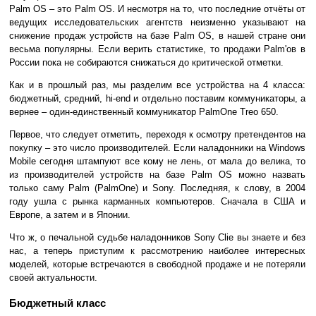
Palm OS – это Palm OS. И несмотря на то, что последние отчёты от
ведущих исследовательских агентств неизменно указывают на
снижение продаж устройств на базе Palm OS, в нашей стране они
весьма популярны. Если верить статистике, то продажи Palm'ов в
России пока не собираются снижаться до критической отметки.
Как и в прошлый раз, мы разделим все устройства на 4 класса:
бюджетный, средний, hi-end и отдельно поставим коммуникаторы, а
вернее – один-единственный коммуникатор PalmOne Treo 650.
Первое, что следует отметить, переходя к осмотру претендентов на
покупку – это число производителей. Если наладонники на Windows
Mobile сегодня штампуют все кому не лень, от мала до велика, то
из производителей устройств на базе Palm OS можно назвать
только саму Palm (PalmOne) и Sony. Последняя, к слову, в 2004
году ушла с рынка карманных компьютеров. Сначала в США и
Европе, а затем и в Японии.
Что ж, о печальной судьбе наладонников Sony Clie вы знаете и без
нас, а теперь приступим к рассмотрению наиболее интересных
моделей, которые встречаются в свободной продаже и не потеряли
своей актуальности.
Бюджетный класс