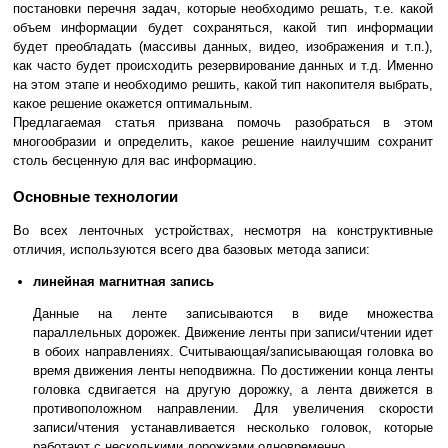
постановки перечня задач, которые необходимо решать, т.е. какой
объем информации будет сохраняться, какой тип информации
будет преобладать (массивы данных, видео, изображения и т.п.),
как часто будет происходить резервирование данных и т.д. Именно
на этом этапе и необходимо решить, какой тип накопителя выбрать,
какое решение окажется оптимальным.
Предлагаемая статья призвана помочь разобраться в этом
многообразии и определить, какое решение наилучшим сохранит
столь бесценную для вас информацию.
Основные технологии
Во всех ленточных устройствах, несмотря на конструктивные
отличия, используются всего два базовых метода записи:
линейная магнитная запись
Данные на ленте записываются в виде множества
параллельных дорожек. Движение ленты при записи/чтении идет
в обоих направлениях. Считывающая/записывающая головка во
время движения ленты неподвижна. По достижении конца ленты
головка сдвигается на другую дорожку, а лента движется в
противоположном направлении. Для увеличения скорости
записи/чтения устанавливается несколько головок, которые
работают с несколькими дорожками одновременно.