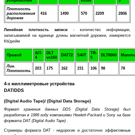
устройства
vs160
3
Плотность
расположения
416
1490
570
2209
2806
дорожек
Линейная плотность записи
- количество информации,
записываемой на единице длины магнитной дорожки, измеряется
Кб/дюйм
AIT-
DLT
TR-
Привод
DAT72
SAIT
DLT8000
Mammo
4
vs160
5
Лин.
203
175
162
151
106
98
78
Плотность
4-х миллиметровые устройства
DAT/DDS
(Digital Audio Tape)/ (Digital Data Storage)
Формат хранения данных DDS (Digital Data Storage) был
разработан в 1989 году компаниями Hewlett-Packard и Sony на базе
формата DAT (Digital Audio Tape) .
Стримеры формата DAT - недорогие и достаточно эффективные