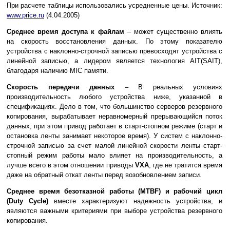
При расчете таблицы использовались усредненные цены. Источник:
www.price.ru
(4.04.2005)
Среднее время доступа к файлам
– может существенно влиять
на скорость восстановления данных. По этому показателю
устройства с наклонно-строчной записью превосходят устройства с
линейной записью, а лидером является технология AIT(SAIT),
благодаря наличию MIC памяти.
Скорость передачи данных
– В реальных условиях
производительность любого устройства ниже, указанной в
спецификациях. Дело в том, что большинство серверов резервного
копирования, вырабатывает неравномерный прерывающийся поток
данных, при этом привод работает в старт-стопном режиме (старт и
остановка ленты занимает некоторое время). У систем с наклонно-
строчной записью за счет малой линейной скорости ленты старт-
стопный режим работы мало влияет на производительность, а
лучше всего в этом отношении приводы
VXA
, где не тратится время
даже на обратный откат ленты перед возобновлением записи.
Среднее время безотказной работы (MTBF) и рабочий цикл
(Duty Cycle)
вместе характеризуют надежность устройства, и
являются важными критериями при выборе устройства резервного
копирования.