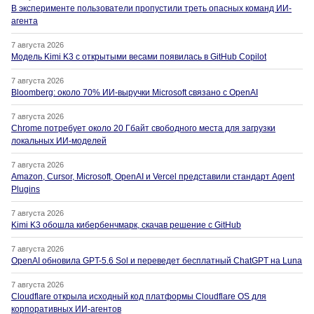
В эксперименте пользователи пропустили треть опасных команд ИИ-
агента
7 августа 2026
Модель Kimi K3 с открытыми весами появилась в GitHub Copilot
7 августа 2026
Bloomberg: около 70% ИИ-выручки Microsoft связано с OpenAI
7 августа 2026
Chrome потребует около 20 Гбайт свободного места для загрузки
локальных ИИ-моделей
7 августа 2026
Amazon, Cursor, Microsoft, OpenAI и Vercel представили стандарт Agent
Plugins
7 августа 2026
Kimi K3 обошла кибербенчмарк, скачав решение с GitHub
7 августа 2026
OpenAI обновила GPT-5.6 Sol и переведет бесплатный ChatGPT на Luna
7 августа 2026
Cloudflare открыла исходный код платформы Cloudflare OS для
корпоративных ИИ-агентов