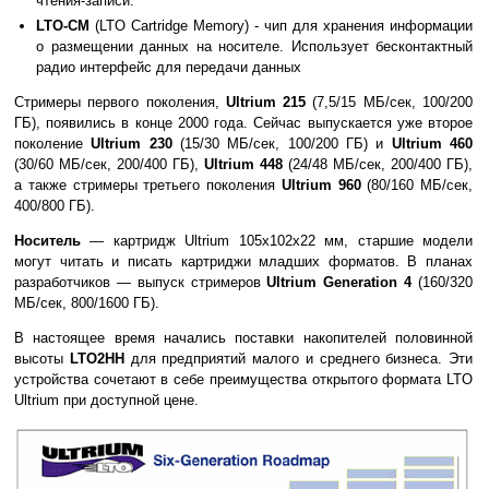
чтения-записи.
LTO-CM
(LTO Cartridge Memory) - чип для хранения информации
о размещении данных на носителе. Использует бесконтактный
радио интерфейс для передачи данных
Стримеры первого поколения,
Ultrium 215
(7,5/15 МБ/сек, 100/200
ГБ), появились в конце 2000 года. Сейчас выпускается уже второе
поколение
Ultrium 230
(15/30 МБ/сек, 100/200 ГБ) и
Ultrium 460
(30/60 МБ/сек, 200/400 ГБ),
Ultrium 448
(24/48 МБ/сек, 200/400 ГБ),
а также стримеры третьего поколения
Ultrium 960
(80/160 МБ/сек,
400/800 ГБ).
Носитель
— картридж Ultrium 105x102x22 мм, старшие модели
могут читать и писать картриджи младших форматов. В планах
разработчиков — выпуск стримеров
Ultrium Generation 4
(160/320
МБ/сек, 800/1600 ГБ).
В настоящее время начались поставки накопителей половинной
высоты
LTO2HH
для предприятий малого и среднего бизнеса. Эти
устройства сочетают в себе преимущества открытого формата LTO
Ultrium при доступной цене.