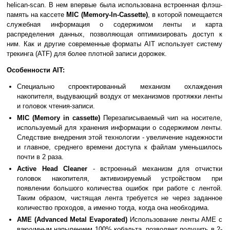
helican-scan. В нем впервые была использована встроенная флэш-
память на кассете
MIC (Memory-In-Cassette)
, в которой помещается
служебная информация о содержимом ленты и карта
распределения данных, позволяющая оптимизировать доступ к
ним. Как и другие современные форматы AIT использует систему
трекинга (ATF) для более плотной записи дорожек.
Особенности AIT:
Специально спроектированный механизм охлаждения
накопителя, выдувающий воздух от механизмов протяжки ленты
и головок чтения-записи.
MIC (Memory in cassette)
Перезаписываемый чип на носителе,
используемый для хранения информации о содержимом ленты.
Следствие внедрения этой технологии - увеличение надежности
и главное, среднего времени доступа к файлам уменьшилось
почти в 2 раза.
Active Head Cleaner
- встроенный механизм для отчистки
головок накопителя, активизируемый устройством при
появлении большого количества ошибок при работе с лентой.
Таким образом, чистящая лента требуется не через заданное
количество проходов, а именно тогда, когда она необходима.
AME (Advanced Metal Evaporated)
Использование ленты AME c
вакуумным напылением 100% кобальта, позволяет получить в 2-