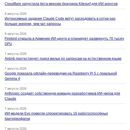
Cloudflare запустила бета-версию браузера Kitesurf для ИИ-агентов
8 августа 2026
Интенсивные задания Claude Code могут расходовать в сотни раз
больше энергии, чем чат-запросы
8 августа 2026
Firebird открыла в Армении ИИ-центр и планирует развернуть 70 тысяч
GPU
7 августа 2026
Airbnb протестирует поиск жилья по запросам на естественном языке
7 августа 2026
Google показала офлайн-переводчик на Raspberry Pi 5 с локальной
Gemma 4
7 августа 2026
Anthropic создаёт собственную команду разработчиков ИИ-чипов для
Claude
7 августа 2026
ИИ-модели Evo помогли спроектировать 16 работоспособных
бактериофагов
7 августа 2026