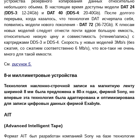
устройства резервного копирования данных относительно
небольшого объема. В настоящее время доступны модели
DAT 24
(
DDS-3
: 12-24Gb) и
DAT 40
(
DDS-4
: 20-40Gb). После долгого
перерыва, когда казалось, что технология DAT исчерпала себя,
появились модели нового поколения -
DAT 72
(36-72Gb). К плюсам
новых моделей следует отнести почти вдвое большую емкость,
относительно низкую цену и совместимость (чтение/запись) с
картриджами DDS-3 и DDS-4. Скорость у новых моделей 3Mb/s (без
сжатия, со сжатием соответственно 6 Mb/s), что все-таки не очень
много для такой емкости.
См.
рисунок 5.
8-и миллиметровые устройства
Технология наклонно-строчной записи на магнитную ленту
шириной 8 мм была предложена в 80-х годах, фирмой Sony, но
впервые эта технология была адаптирована и оптимизирована
для записи цифровых данных фирмой Exabyte.
AIT
(Advanced Intelligent Tape)
Формат AIT был разработан компанией Sony на базе технологии