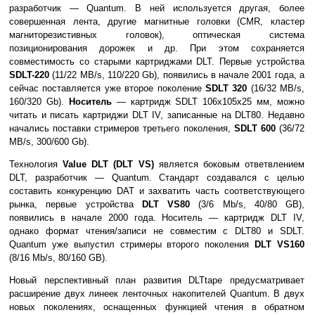
разработчик — Quantum. В ней используется другая, более
совершенная лента, другие магнитные головки (CMR, кластер
магниторезистивных головок), оптическая система
позиционирования дорожек и др. При этом сохраняется
совместимость со старыми картриджами DLT. Первые устройства
SDLT-220
(11/22 MB/s, 110/220 Gb), появились в начале 2001 года, а
сейчас поставляется уже второе поколение
SDLT 320
(16/32 MB/s,
160/320 Gb).
Носитель
— картридж SDLT 106х105х25 мм, можно
читать и писать картриджи DLT IV, записанные на DLT80. Недавно
начались поставки стримеров третьего поколения,
SDLT 600
(36/72
MB/s, 300/600 Gb).
Технология
Value DLT (DLT VS)
является боковым ответвлением
DLT, разработчик — Quantum. Стандарт создавался с целью
составить конкуренцию DAT и захватить часть соответствующего
рынка, первые устройства
DLT VS80
(3/6 Mb/s, 40/80 GB),
появились в начале 2000 года. Носитель — картридж DLT IV,
однако формат чтения/записи не совместим с DLT80 и SDLT.
Quantum уже выпустил стримеры второго поколения
DLT VS160
(8/16 Mb/s, 80/160 GB).
Новый перспективный план развития DLTtape предусматривает
расширение двух линеек ленточных накопителей Quantum. В двух
новых поколениях, оснащенных функцией чтения в обратном