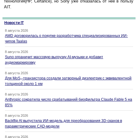
технология(HP, Certance), но Sony уже отказалась от нее в пользу
AIT.
Новости IT
8 августа 2026
AMD договорилась о покупке разработчика специализированных ИИ-
чипов Taalas
8 августа 2026
Suno ограничит массовую выгрузку AI-музыки и добавит
аудиомаркировку
8 августа 2026
Для MoS₂-транзистора создали затворный диэлектрик с эквивалентной
толщиной около 1 нм
8 августа 2026
Anthropic сократила число срабатываний биофильтра Claude Fable 5 на
85%
8 августа 2026
Backflip AI выпустила ИИ-модель для преобразования 3D-сканов в
параметрические CAD-модели
8 августа 2026