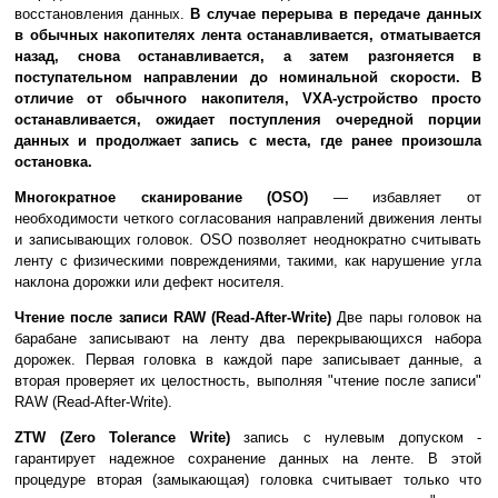
восстановления данных.
В случае перерыва в передаче данных
в обычных накопителях лента останавливается, отматывается
назад, снова останавливается, а затем разгоняется в
поступательном направлении до номинальной скорости. В
отличие от обычного накопителя, VXA-устройство просто
останавливается, ожидает поступления очередной порции
данных и продолжает запись с места, где ранее произошла
остановка.
Многократное сканирование (OSO)
— избавляет от
необходимости четкого согласования направлений движения ленты
и записывающих головок. OSO позволяет неоднократно считывать
ленту с физическими повреждениями, такими, как нарушение угла
наклона дорожки или дефект носителя.
Чтение после записи RAW (Read-After-Write)
Две пары головок на
барабане записывают на ленту два перекрывающихся набора
дорожек. Первая головка в каждой паре записывает данные, а
вторая проверяет их целостность, выполняя "чтение после записи"
RAW (Read-After-Write).
ZTW (Zero Tolerance Write)
запись с нулевым допуском -
гарантирует надежное сохранение данных на ленте. В этой
процедуре вторая (замыкающая) головка считывает только что