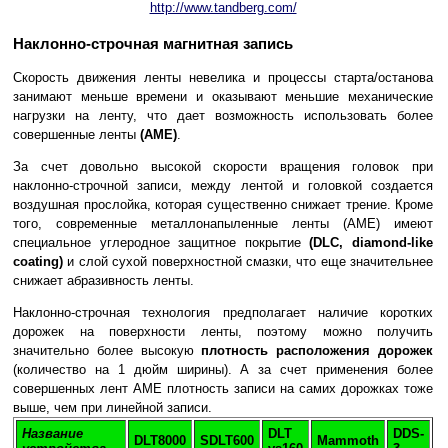
http://www.tandberg.com/
Наклонно-строчная магнитная запись
Скорость движения ленты невелика и процессы старта/останова
занимают меньше времени и оказывают меньшие механические
нагрузки на ленту, что дает возможность использовать более
совершенные ленты
(AME)
.
За счет довольно высокой скорости вращения головок при
наклонно-строчной записи, между лентой и головкой создается
воздушная прослойка, которая существенно снижает трение. Кроме
того, современные металлонапыленные ленты (AME) имеют
специальное углеродное защитное покрытие
(DLC, diamond-like
coating)
и слой сухой поверхностной смазки, что еще значительнее
снижает абразивность ленты.
Наклонно-строчная технология предполагает наличие коротких
дорожек на поверхности ленты, поэтому можно получить
значительно более высокую
плотность расположения дорожек
(количество на 1 дюйм ширины). А за счет применения более
совершенных лент AME плотность записи на самих дорожках тоже
выше, чем при линейной записи.
Название
DLT
DDS-
DLT8000
SDLT600
Mammoth