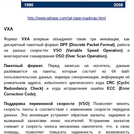
http://www.aittape.com/ait-tape-roadmap.html
VXA
Формат
VXA
впервые объединил такие три инновации, как
дискретный пакетный формат
DPF (Discrete Packet Format)
, работа
на разных скоростях
VSO (Variable Speed Operation)
и
многократное сканирование
OSO (Over Scan Operation).
Пакетный формат.
Перед записью на носитель, данные
разбиваются на пакеты, которые состоят из 64 байт
пользовательских данных, маркера синхронизации, информации об
уникальном адресе, избыточного циклического кода
CRC (Cyclic
Redundancy Check)
и кода исправления ошибок
ECC (Error
Correction Code).
Поддержка переменной скорости (VSO)
Позволяет менять
скорость ленты в соответствии с изменением скорости передачи
данных. Эта инновация устраняет обратные захваты, задержки и
вызванный захватами износ носителей. Устранение захватов
снижает и скорость износа механизма накопителя, что, в свою
очередь, позволяет повысить надежность и возможность