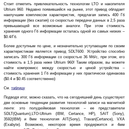
Стоит отметить привлекательность технологии LTO и накопителя
Ultrium 960. Недавно появившийся на рынке, этот привод обладает
наилучшим комплексом характеристик, предлагая запись 400 Гб
информации (без сжатия) со скоростью передачи данных в 2,5 раза
превышающей все возможные аналоги. При этом стоимость
хранения одного Гб информации осталась одной из самых низких –
$0.4/Гб.
Более доступным по цене, и незначительно уступающим по своим
характеристикам является привод SDLT600. Устройство способно
записать 300 Гб информации со скоростью 36 Мб/с, при этом, его
стоимость в 1,5 раза ниже Ultrium 960! Таким образом, вы можете
найти компромисс между скоростью и ценой устройства –
стоимость хранения 1 Гб информации у них практически одинакова
($0.4 и $0.45 соответственно)
См.
таблицу
Подводя итог, можно сказать, что на сегодняшний день существуют
две основные тенденции развития технологий записи на магнитной
ленте: это полудюймовая технология – ее представители
SDLT(Quantum),LTO-Ultrium (IBM, Certance, HP), SAIT (Sony),
3592(IBM) и 8мм технология AIT(Sony), Travan(Certance), VXA
(Exabyte). Возможно, некоторое время продержится и 4мм