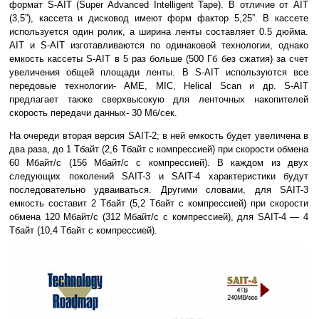
формат S-AIT (Super Advanced Intelligent Tape). В отличие от AIT
(3,5”), кассета и дисковод имеют форм фактор 5,25”. В кассете
используется один ролик, а ширина ленты составляет 0.5 дюйма.
AIT и S-AIT изготавливаются по одинаковой технологии, однако
емкость кассеты S-AIT в 5 раз больше (500 Гб без сжатия) за счет
увеличения общей площади ленты. В S-AIT используются все
передовые технологии- AME, MIC, Helical Scan и др. S-AIT
предлагает также сверхвысокую для ленточных накопителей
скорость передачи данных- 30 Mб/сек.
На очереди вторая версия SAIT-2; в ней емкость будет увеличена в
два раза, до 1 Тбайт (2,6 Тбайт с компрессией) при скорости обмена
60 Мбайт/с (156 Мбайт/с с компрессией). В каждом из двух
следующих поколений SAIT-3 и SAIT-4 характеристики будут
последовательно удваиваться. Другими словами, для SAIT-3
емкость составит 2 Тбайт (5,2 Тбайт с компрессией) при скорости
обмена 120 Мбайт/с (312 Мбайт/с с компрессией), для SAIT-4 — 4
Тбайт (10,4 Тбайт с компрессией).