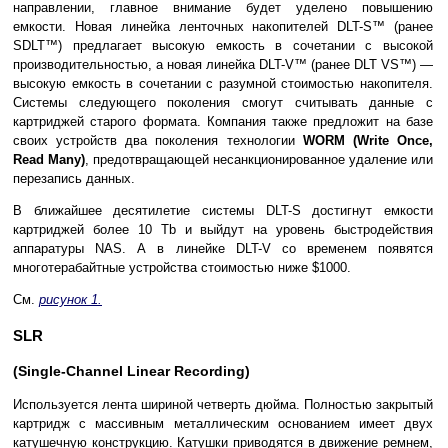
направлении, главное внимание будет уделено повышению
емкости. Новая линейка ленточных накопителей DLT-S™ (ранее
SDLT™) предлагает высокую емкость в сочетании с высокой
производительностью, а новая линейка DLT-V™ (ранее DLT VS™) —
высокую емкость в сочетании с разумной стоимостью накопителя.
Системы следующего поколения смогут считывать данные с
картриджей старого формата. Компания также предложит на базе
своих устройств два поколения технологии
WORM (Write Once,
Read Many)
, предотвращающей несанкционированное удаление или
перезапись данных.
В ближайшее десятилетие системы DLT-S достигнут емкости
картриджей более 10 Tb и выйдут на уровень быстродействия
аппаратуры NAS. А в линейке DLT-V со временем появятся
многотерабайтные устройства стоимостью ниже $1000.
См.
рисунок 1.
SLR
(Single-Channel Linear Recording)
Используется лента шириной четверть дюйма. Полностью закрытый
картридж с массивным металлическим основанием имеет двух
катушечную конструкцию. Катушки приводятся в движение ремнем,