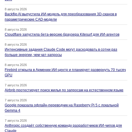
8 августа 2026
Backflip AI выпустила ИИ-модель для преобразования 3D-сканов в
параметрические CAD-модели
8 августа 2026
Cloudflare запустила бета-версию браузера Kitesurf для ИИ-агентов
8 августа 2026
Интенсивные задания Claude Code могут расходовать в сотни раз
больше энергии, чем чат-запросы
8 августа 2026
Firebird открыла в Армении ИИ-центр и планирует развернуть 70 тысяч
GPU
7 августа 2026
Airbnb протестирует поиск жилья по запросам на естественном языке
7 августа 2026
Google показала офлайн-переводчик на Raspberry Pi 5 с локальной
Gemma 4
7 августа 2026
Anthropic создаёт собственную команду разработчиков ИИ-чипов для
Claude