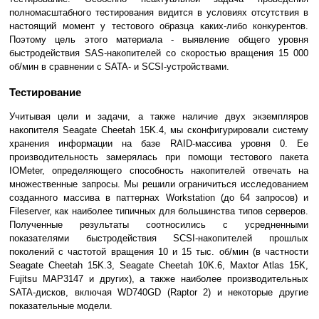
полномасштабного тестирования видится в условиях отсутствия в
настоящий момент у тестового образца каких-либо конкурентов.
Поэтому цель этого материала - выявление общего уровня
быстродействия SAS-накопителей со скоростью вращения 15 000
об/мин в сравнении с SATA- и SCSI-устройствами.
Тестирование
Учитывая цели и задачи, а также наличие двух экземпляров
накопителя Seagate Cheetah 15K.4, мы сконфигурировали систему
хранения информации на базе RAID-массива уровня 0. Ее
производительность замерялась при помощи тестового пакета
IOMeter, определяющего способность накопителей отвечать на
множественные запросы. Мы решили ограничиться исследованием
созданного массива в паттернах Workstation (до 64 запросов) и
Fileserver, как наиболее типичных для большинства типов серверов.
Полученные результаты соотносились с усредненными
показателями быстродействия SCSI-накопителей прошлых
поколений с частотой вращения 10 и 15 тыс. об/мин (в частности
Seagate Cheetah 15K.3, Seagate Cheetah 10K.6, Maxtor Atlas 15K,
Fujitsu MAP3147 и других), а также наиболее производительных
SATA-дисков, включая WD740GD (Raptor 2) и некоторые другие
показательные модели.