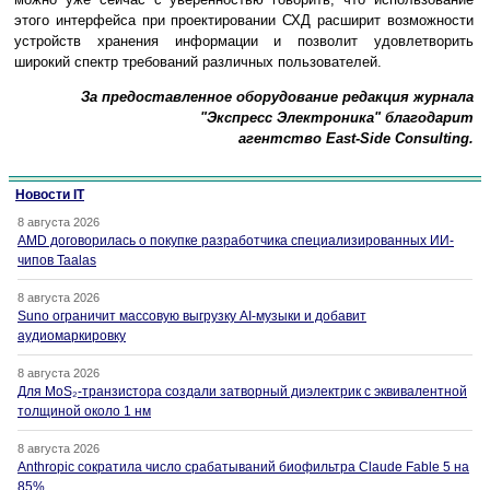
этого интерфейса при проектировании СХД расширит возможности
устройств хранения информации и позволит удовлетворить
широкий спектр требований различных пользователей.
За предоставленное оборудование редакция журнала
"Экспресс Электроника" благодарит
агентство East-Side Consulting.
Новости IT
8 августа 2026
AMD договорилась о покупке разработчика специализированных ИИ-
чипов Taalas
8 августа 2026
Suno ограничит массовую выгрузку AI-музыки и добавит
аудиомаркировку
8 августа 2026
Для MoS₂-транзистора создали затворный диэлектрик с эквивалентной
толщиной около 1 нм
8 августа 2026
Anthropic сократила число срабатываний биофильтра Claude Fable 5 на
85%