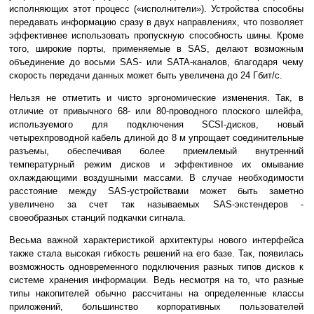
исполняющих этот процесс («исполнители»). Устройства способны
передавать информацию сразу в двух направлениях, что позволяет
эффективнее использовать пропускную способность шины. Кроме
того, широкие порты, применяемые в SAS, делают возможным
объединение до восьми SAS- или SATA-каналов, благодаря чему
скорость передачи данных может быть увеличена до 24 Гбит/с.
Нельзя не отметить и чисто эргономические изменения. Так, в
отличие от привычного 68- или 80-проводного плоского шлейфа,
используемого для подключения SCSI-дисков, новый
четырехпроводной кабель длиной до 8 м упрощает соединительные
разъемы, обеспечивая более приемлемый внутренний
температурный режим дисков и эффективное их омывание
охлаждающими воздушными массами. В случае необходимости
расстояние между SAS-устройствами может быть заметно
увеличено за счет так называемых SAS-экстендеров -
своеобразных станций подкачки сигнала.
Весьма важной характеристикой архитектуры нового интерфейса
также стала высокая гибкость решений на его базе. Так, появилась
возможность одновременного подключения разных типов дисков к
системе хранения информации. Ведь несмотря на то, что разные
типы накопителей обычно рассчитаны на определенные классы
приложений, большинство корпоративных пользователей