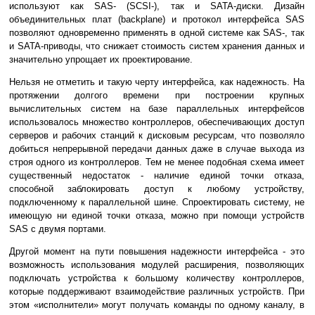
используют как SAS- (SCSI-), так и SATA-диски. Дизайн
объединительных плат (backplane) и протокол интерфейса SAS
позволяют одновременно применять в одной системе как SAS-, так
и SATA-приводы, что снижает стоимость систем хранения данных и
значительно упрощает их проектирование.
Нельзя не отметить и такую черту интерфейса, как надежность. На
протяжении долгого времени при построении крупных
вычислительных систем на базе параллельных интерфейсов
использовалось множество контроллеров, обеспечивающих доступ
серверов и рабочих станций к дисковым ресурсам, что позволяло
добиться непрерывной передачи данных даже в случае выхода из
строя одного из контроллеров. Тем не менее подобная схема имеет
существенный недостаток - наличие единой точки отказа,
способной заблокировать доступ к любому устройству,
подключенному к параллельной шине. Спроектировать систему, не
имеющую ни единой точки отказа, можно при помощи устройств
SAS с двумя портами.
Другой момент на пути повышения надежности интерфейса - это
возможность использования модулей расширения, позволяющих
подключать устройства к большому количеству контроллеров,
которые поддерживают взаимодействие различных устройств. При
этом «исполнители» могут получать команды по одному каналу, в