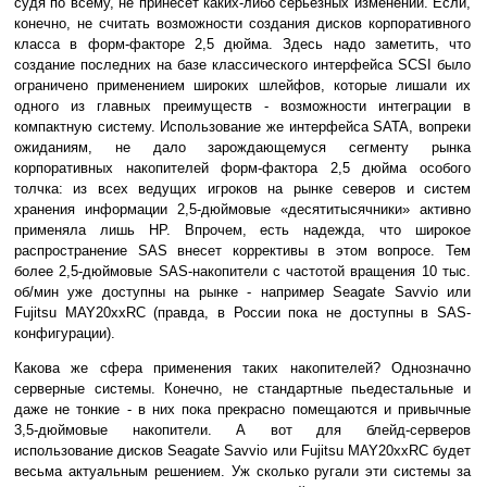
судя по всему, не принесет каких-либо серьезных изменений. Если,
конечно, не считать возможности создания дисков корпоративного
класса в форм-факторе 2,5 дюйма. Здесь надо заметить, что
создание последних на базе классического интерфейса SCSI было
ограничено применением широких шлейфов, которые лишали их
одного из главных преимуществ - возможности интеграции в
компактную систему. Использование же интерфейса SATA, вопреки
ожиданиям, не дало зарождающемуся сегменту рынка
корпоративных накопителей форм-фактора 2,5 дюйма особого
толчка: из всех ведущих игроков на рынке северов и систем
хранения информации 2,5-дюймовые «десятитысячники» активно
применяла лишь НР. Впрочем, есть надежда, что широкое
распространение SAS внесет коррективы в этом вопросе. Тем
более 2,5-дюймовые SAS-накопители с частотой вращения 10 тыс.
об/мин уже доступны на рынке - например Seagate Savvio или
Fujitsu MAY20xxRC (правда, в России пока не доступны в SAS-
конфигурации).
Какова же сфера применения таких накопителей? Однозначно
серверные системы. Конечно, не стандартные пьедестальные и
даже не тонкие - в них пока прекрасно помещаются и привычные
3,5-дюймовые накопители. А вот для блейд-серверов
использование дисков Seagate Savvio или Fujitsu MAY20xxRC будет
весьма актуальным решением. Уж сколько ругали эти системы за