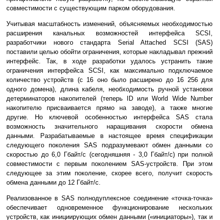
совместимости с существующим парком оборудования.
Учитывая масштабность изменений, объясняемых необходимостью
расширения канальных возможностей интерфейса SCSI,
разработчики нового стандарта Serial Attached SCSI (SAS)
поставили целью обойти ограничения, которые накладывал прежний
интерфейс. Так, в ходе разработки удалось устранить такие
ограничения интерфейса SCSI, как максимально подключаемое
количество устройств (с 16 оно было расширено до 16 256 для
одного домена), длина кабеля, необходимость ручной установки
детерминаторов накопителей (теперь ID или World Wide Number
накопителю присваивается прямо на заводе), а также многие
другие. Но ключевой особенностью интерфейса SAS стала
возможность значительного наращивания скорости обмена
данными. Разрабатываемые в настоящее время спецификации
следующего поколения SAS подразумевают обмен данными со
скоростью до 6,0 Гбайт/с (сегодняшняя - 3,0 Гбайт/с) при полной
совместимости с первым поколением SAS-устройств. При этом
следующее за этим поколение, скорее всего, получит скорость
обмена данными до 12 Гбайт/с.
Реализованное в SAS полнодуплексное соединение «точка-точка»
обеспечивает одновременное функционирование нескольких
устройств, как инициирующих обмен данными («инициаторы»), так и