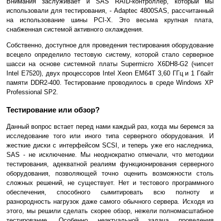
Внимания заслуживает и SAS RAID-контроллер, который мы
использовали для тестирования, - Adaptec 4800SAS, рассчитанный
на использование шины PCI-X. Это весьма крупная плата,
снабженная системой активного охлаждения.
Собственно, доступное для проведения тестирования оборудование
всецело определило тестовую систему, которой стало серверное
шасси на основе системной платы Supermicro X6DH8-G2 (чипсет
Intel E7520), двух процессоров Intel Xeon EM64T 3,60 ГГц и 1 Гбайт
памяти DDR2-400. Тестирование проводилось в среде Windows XP
Professional SP2.
Тестирование или обзор?
Данный вопрос встает перед нами каждый раз, когда мы беремся за
исследование того или иного типа серверного оборудования. И
жесткие диски с интерфейсом SCSI, и теперь уже его наследника,
SAS - не исключение. Мы неоднократно отмечали, что методики
тестирования, адекватной реалиям функционирования серверного
оборудования, позволяющей точно оценить возможности столь
сложных решений, не существует. Нет и тестового программного
обеспечения, способного сымитировать всю полноту и
разнородность нагрузок даже самого обычного сервера. Исходя из
этого, мы решили сделать скорее обзор, нежели полномасштабное
тестирование. Особенно неактуальной задача проведения