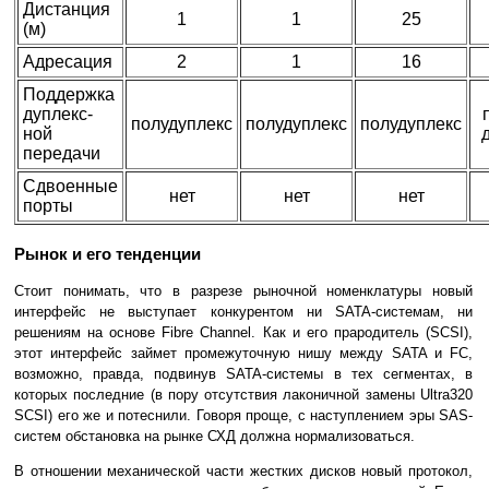
Дистанция
1
1
25
(м)
Адресация
2
1
16
Поддержка
дуплекс-
полудуплекс
полудуплекс
полудуплекс
ной
передачи
Сдвоенные
нет
нет
нет
порты
Рынок и его тенденции
Стоит понимать, что в разрезе рыночной номенклатуры новый
интерфейс не выступает конкурентом ни SATA-системам, ни
решениям на основе Fibre Channel. Как и его прародитель (SCSI),
этот интерфейс займет промежуточную нишу между SATA и FC,
возможно, правда, подвинув SATA-системы в тех сегментах, в
которых последние (в пору отсутствия лаконичной замены Ultra320
SCSI) его же и потеснили. Говоря проще, с наступлением эры SAS-
систем обстановка на рынке СХД должна нормализоваться.
В отношении механической части жестких дисков новый протокол,