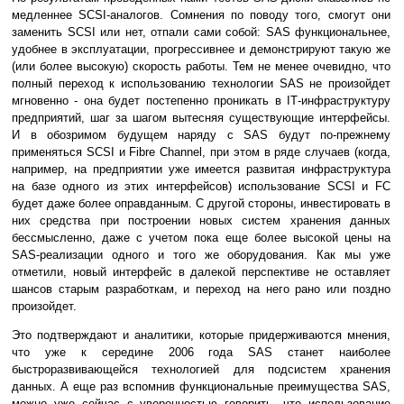
медленнее SCSI-аналогов. Сомнения по поводу того, смогут они
заменить SCSI или нет, отпали сами собой: SAS функциональнее,
удобнее в эксплуатации, прогрессивнее и демонстрируют такую же
(или более высокую) скорость работы. Тем не менее очевидно, что
полный переход к использованию технологии SAS не произойдет
мгновенно - она будет постепенно проникать в IТ-инфраструктуру
предприятий, шаг за шагом вытесняя существующие интерфейсы.
И в обозримом будущем наряду с SAS будут по-прежнему
применяться SCSI и Fibre Channel, при этом в ряде случаев (когда,
например, на предприятии уже имеется развитая инфраструктура
на базе одного из этих интерфейсов) использование SCSI и FC
будет даже более оправданным. С другой стороны, инвестировать в
них средства при построении новых систем хранения данных
бессмысленно, даже с учетом пока еще более высокой цены на
SAS-реализации одного и того же оборудования. Как мы уже
отметили, новый интерфейс в далекой перспективе не оставляет
шансов старым разработкам, и переход на него рано или поздно
произойдет.
Это подтверждают и аналитики, которые придерживаются мнения,
что уже к середине 2006 года SAS станет наиболее
быстроразвивающейся технологией для подсистем хранения
данных. А еще раз вспомнив функциональные преимущества SAS,
можно уже сейчас с уверенностью говорить, что использование