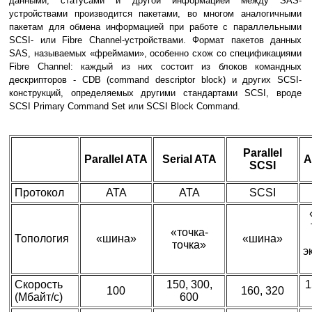
данными, статусами и другой информацией между SAS-
устройствами производится пакетами, во многом аналогичными
пакетам для обмена информацией при работе с параллельными
SCSI- или Fibre Channel-устройствами. Формат пакетов данных
SAS, называемых «фреймами», особенно схож со спецификациями
Fibre Channel: каждый из них состоит из блоков командных
дескрипторов - CDB (command descriptor block) и других SCSI-
конструкций, определяемых другими стандартами SCSI, вроде
SCSI Primary Command Set или SCSI Block Command.
Parallel
Parallel ATA
Serial ATA
A
SCSI
Протокол
ATA
ATA
SCSI
«точка-
Топология
«шина»
«шина»
точка»
э
Скорость
150, 300,
1
100
160, 320
(Мбайт/с)
600