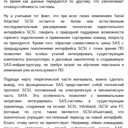
то время как данные передаются по другому, что увеличивает
отказоустойчивость системы.
Ну а учитывая тот факт, что при всех своих изменениях Serial
Attached SCSI остается не более чем естественным
последовательным расширением технологии параллельного
интерфейса SCSI, говорить о природной поддержке возможности
горячего подключения и применения сортировки команд попросту
не приходится. Кроме того, обратная совместимость шины SAS с
предыдущими поколениями интерфейса SCSI с точки зрения ПО
позволяет без особых усилий интегрировать существующие
компоненты (контроллеры и дисковые накопители) в создаваемую
SAS-инфраструктуру, не требуя затрат на обучение персонала и
изменения уже используемого ПО.
Подводя черту теоретической части материала, можно сделать
вывод, что функционально SAS представляет собой логический
протокол SCSI, положенный на электрическую и механическую
часть SATA. Эта особенность позволяет с минимальными
затратами интегрировать SAS-системы в существующие
хранилища, созданные на основе SCSI, Infiniband, iSCSI или FC
(которые, по сути, также являются SCSI-объектами), что
значительно упрощает постепенный переход на новый интерфейс.
Благо, этому ничто не препятствует. Например, обмен командами,