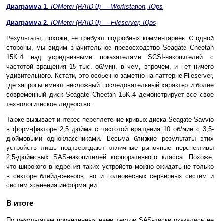
Диаграмма 1
.
IOMeter (RAID 0) — Workstation, IОps
Диаграмма 2
.
IOMeter (RAID 0) — Fileserver, IOps
Результаты, похоже, не требуют подробных комментариев. С одной
стороны, мы видим значительное превосходство Seagate Cheetah
15K.4 над усредненными показателями SCSI-накопителей с
частотой вращения 15 тыс. об/мин, в чем, впрочем, и нет ничего
удивительного. Кстати, это особенно заметно на паттерне Fileserver,
где запросы имеют несложный последовательный характер и более
современный диск Seagate Cheetah 15K.4 демонстрирует все свое
технологическое лидерство.
Также вызывает интерес переплетение кривых диска Seagate Savvio
в форм-факторе 2,5 дюйма с частотой вращения 10 об/мин с 3,5-
дюймовыми одноклассниками. Весьма близкие результаты этих
устройств лишь подтверждают отличные рыночные перспективы
2,5-дюймовых SAS-накопителей корпоративного класса. Похоже,
что широкого внедрения таких устройств можно ожидать не только
в секторе блейд-северов, но и полновесных серверных систем и
систем хранения информации.
В итоге
По результатам проведенных нами тестов SAS-диски оказались не