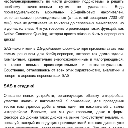
несбалансированность по части дисковой подсистемы, а решить
проблему качественным путем не удавалось. Ведь
производительность мобильных 2,5-дюймовых накопителей,
включая самые производительные (с частотой вращения 7200 об/
мин), пока не дотягивает не то чтобы до серверных винчестеров, но
и до настольных. Что уж говорить о реализации таких функций, как
Native Command Queuing, которая просто обязана быть у серверного
диска!
SAS-накопители в 2,5-дюймовом форм-факторе призваны стать тем
самым решением для блейд-серверов, которое так долго ждали.
Компактным, сравнительно энергоэкономичным и малогреющимся,
а также весьма производительным и интеллектуальным.
Собственно, отталкиваясь от всех этих характеристик, аналитики и
говорят о хороших перспективах SAS.
SAS в студию!
Описание новых устройств, организующих обвязку интерфейса,
уместно начать с накопителей. К сожалению, для проведения
тестов нам удалось добыть лишь один тип накопителей с таким
интерфейсом. Впрочем, как мы уже говорили, даже в форм-
факторе 2,5 дюйма таких дисков на рынке присутствует немало, и,
пожалуй, каждый из ведущих производителей жестких дисков уже