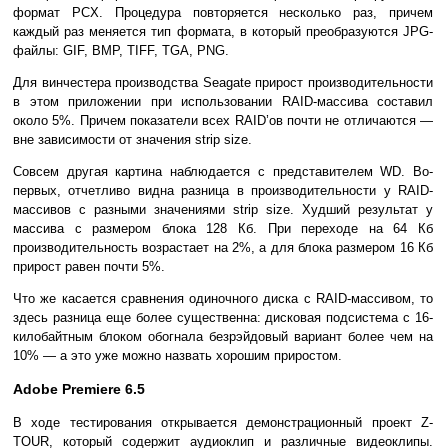
формат PCX. Процедура повторяется несколько раз, причем
каждый раз меняется тип формата, в который преобразуются JPG-
файлы: GIF, BMP, TIFF, TGA, PNG.
Для винчестера производства Seagate прирост производительности
в этом приложении при использовании RAID-массива составил
около 5%. Причем показатели всех RAID’ов почти не отличаются —
вне зависимости от значения strip size.
Совсем другая картина наблюдается с представителем WD. Во-
первых, отчетливо видна разница в производительности у RAID-
массивов с разными значениями strip size. Худший результат у
массива с размером блока 128 Кб. При переходе на 64 Кб
производительность возрастает на 2%, а для блока размером 16 Кб
прирост равен почти 5%.
Что же касается сравнения одиночного диска с RAID-массивом, то
здесь разница еще более существенна: дисковая подсистема с 16-
килобайтным блоком обогнала безрэйдовый вариант более чем на
10% — а это уже можно назвать хорошим приростом.
Adobe Premiere 6.5
В ходе тестирования открывается демонстрационный проект Z-
TOUR, который содержит аудиоклип и различные видеоклипы.