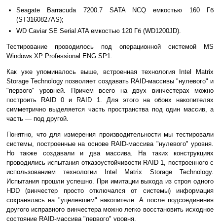
Seagate Barracuda 7200.7 SATA NCQ емкостью 160 Гб
(ST3160827AS);
WD Caviar SE Serial ATA емкостью 120 Гб (WD1200JD).
Тестирование проводилось под операционной системой MS
Windows XP Professional ENG SP1.
Как уже упоминалось выше, встроенная технология Intel Matrix
Storage Technology позволяет создавать RAID-массивы "нулевого" и
"первого" уровней. Причем всего на двух винчестерах можно
построить RAID 0 и RAID 1. Для этого на обоих накопителях
симметрично выделяется часть пространства под один массив, а
часть — под другой.
Понятно, что для измерения производительности мы тестировали
системы, построенные на основе RAID-массива "нулевого" уровня.
Но также создавали и два массива. На таких конструкциях
проводились испытания отказоустойчивости RAID 1, построенного с
использованием технологии Intel Matrix Storage Technology.
Испытания прошли успешно. При имитации выхода из строя одного
HDD (винчестер просто отключался от системы) информация
сохранялась на "уцелевшем" накопителе. А после подсоединения
другого исправного винчестера можно легко восстановить исходное
состояние RAID-массива "первого" уровня.