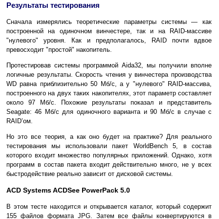
Результаты тестирования
Сначала измерялись теоретические параметры системы — как
построенной на одиночном винчестере, так и на RAID-массиве
"нулевого" уровня. Как и предполагалось, RAID почти вдвое
превосходит "простой" накопитель.
Протестировав системы программой Aida32, мы получили вполне
логичные результаты. Скорость чтения у винчестера производства
WD равна приблизительно 50 Мб/с, а у "нулевого" RAID-массива,
построенного на двух таких накопителях, этот параметр составляет
около 97 Мб/с. Похожие результаты показал и представитель
Seagate: 46 Мб/с для одиночного варианта и 90 Мб/с в случае с
RAID’ом.
Но это все теория, а как оно будет на практике? Для реального
тестирования мы использовали пакет WorldBench 5, в состав
которого входит множество популярных приложений. Однако, хотя
программ в состав пакета входит действительно много, не у всех
быстродействие реально зависит от дисковой системы.
ACD Systems ACDSee PowerPack 5.0
В этом тесте находится и открывается каталог, который содержит
155 файлов формата JPG. Затем все файлы конвертируются в