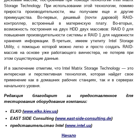
Storage Technology. При использовании этой технологии, помимо
прироста производительности, мы получаем еще и другие
преимущества. Во-первых, дешевый (почти даровой) RAID-
контроллер, встроенный в материнскую плату. Во-вторых,
возможность построения на двух HDD двух массивов: RAID 0 для
повышения производительности системы и RAID 1 для надежности
хранения информации. В-третьих, имеем утилиту Intel Storage
Utility, с помощью которой можно легко и просто создать RAID-
массив на основе уже работающего винчестера, не потеряв при
этом существующие данные.
И в заключение отметим, что Intel Matrix Storage Technology — это
интересная и перспективная технология, которая найдет свое
применение как в домашних рабочих станциях, так и в серверах
начального уровня.
Редакция благодарит за предоставленное для
тестирования оборудование компании:
ELKO (
www.elko.kiev.ua
)
EAST SIDE Consulting (
www.east-side-consulting.de
)
представительство Intel (
www.intel.ua
)
Начало