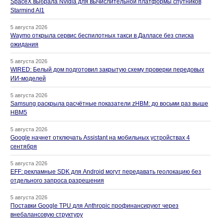
SpaceX выбрала Nvidia для вычислительной платформы спутников
Starmind AI1
5 августа 2026
Waymo открыла сервис беспилотных такси в Далласе без списка
ожидания
5 августа 2026
WIRED: Белый дом подготовил закрытую схему проверки передовых
ИИ-моделей
5 августа 2026
Samsung раскрыла расчётные показатели zHBM: до восьми раз выше
HBM5
5 августа 2026
Google начнет отключать Assistant на мобильных устройствах 4
сентября
5 августа 2026
EFF: рекламные SDK для Android могут передавать геолокацию без
отдельного запроса разрешения
5 августа 2026
Поставки Google TPU для Anthropic профинансируют через
внебалансовую структуру