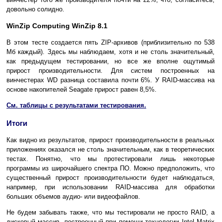
довольно солидно.
WinZip Computing WinZip 8.1
В этом тесте создается пять ZIP-архивов (приблизительно по 538
Мб каждый). Здесь мы наблюдаем, хотя и не столь значительный,
как предыдущем тестировании, но все же вполне ощутимый
прирост производительности. Для систем построенных на
винчестерах WD разница составила почти 6%. У RAID-массива на
основе накопителей Seagate прирост равен 8,5%.
См. таблицы с результатами тестирования.
Итоги
Как видно из результатов, прирост производительности в реальных
приложениях оказался не столь значительным, как в теоретических
тестах. Понятно, что мы протестировали лишь некоторые
программы из широчайшего спектра ПО. Можно предположить, что
существенный прирост производительности будет наблюдаться,
например, при использовании RAID-массива для обработки
больших объемов аудио- или видеофайлов.
Не будем забывать также, что мы тестировали не просто RAID, а
дисковый массив, построенный при помощи технологии Intel Matrix