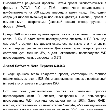
Выполняется рендеринг проекта. Затем проект экспортируется в
форматы DVAVI, FLC и FLM, после чего пролистывается
приблизительно на 500 кадров вперед, а затем назад. Последняя
операция (пролистывание) выполняется дважды. Наконец, проект с
измененными настройками (широкий экран) экспортируется в
формат DVAVI.
Среди RAID-массивов лучшее время показала система с размером
блока 16 Кб. В этом тесте преимущество системы с RAID’ом над
системой с одиночным диском оказалось не таким значительным,
как в предыдущем тестировании. Для винчестеров Seagate прирост
составил чуть меньше 3%, а для накопителей производства WD
производительность возросла на 3,5%.
Ahead Software Nero Express 6.0.0.3
В ходе данного теста создается проект, состоящий из файлов
общим объемом около 538 Мб, и записывается восемь изображений
(image) этого проекта в формате ISO.
Вот это уже действительно похоже на реальный прирост
производительности. У систем, построенных на винчестерах
производства WD, разница составила почти 16%. Зато RAID-
массив, составленный из накопителей Seagate, обогнал одиночный
винчестер того же производителя почти на 22%, что, согласитесь,