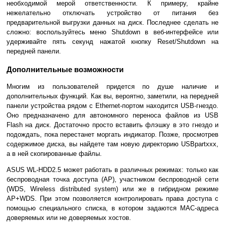
необходимой мерой ответственности. К примеру, крайне
нежелательно отключать устройство от питания без
предварительной выгрузки данных на диск. Последнее сделать не
сложно: воспользуйтесь меню Shutdown в веб-интерфейсе или
удерживайте пять секунд нажатой кнопку Reset/Shutdown на
передней панели.
Дополнительные возможности
Многим из пользователей придется по душе наличие и
дополнительных функций. Как вы, вероятно, заметили, на передней
панели устройства рядом с Ethernet-портом находится USB-гнездо.
Оно предназначено для автономного переноса файлов из USB
Flash на диск. Достаточно просто вставить флэшку в это гнездо и
подождать, пока перестанет моргать индикатор. Позже, просмотрев
содержимое диска, вы найдете там новую директорию USBpartxxx,
а в ней скопированные файлы.
ASUS WL-HDD2.5 может работать в различных режимах: только как
беспроводная точка доступа (AP), участником беспроводной сети
(WDS, Wireless distributed system) или же в гибридном режиме
AP+WDS. При этом позволяется контролировать права доступа с
помощью специального списка, в котором задаются MAC-адреса
доверяемых или не доверяемых хостов.