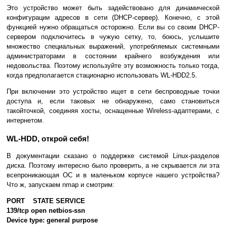
Это устройство может быть задействовано для динамической
конфигурации адресов в сети (DHCP-сервер). Конечно, с этой
функцией нужно обращаться осторожно. Если вы со своим DHCP-
сервером подключитесь в чужую сетку, то, боюсь, услышите
множество специальных выражений, употребляемых системными
администраторами в состоянии крайнего возбуждения или
недовольства. Поэтому используйте эту возможность только тогда,
когда предполагается стационарно использовать WL-HDD2.5.
При включении это устройство ищет в сети беспроводные точки
доступа и, если таковых не обнаружено, само становиться
такойточкой, соединяя хосты, оснащенные Wireless-адаптерами, с
интернетом.
WL-HDD, открой себя!
В документации сказано о поддержке системой Linux-разделов
диска. Поэтому интересно было проверить, а не скрывается ли эта
всепроникающая ОС и в маленьком корпусе нашего устройства?
Что ж, запускаем nmap и смотрим:
PORT STATE SERVICE
139/tcp open netbios-ssn
Device type: general purpose