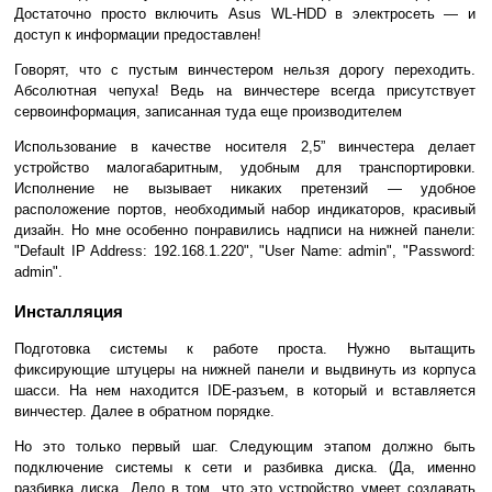
Достаточно просто включить Asus WL-HDD в электросеть — и
доступ к информации предоставлен!
Говорят, что с пустым винчестером нельзя дорогу переходить.
Абсолютная чепуха! Ведь на винчестере всегда присутствует
сервоинформация, записанная туда еще производителем
Использование в качестве носителя 2,5” винчестера делает
устройство малогабаритным, удобным для транспортировки.
Исполнение не вызывает никаких претензий — удобное
расположение портов, необходимый набор индикаторов, красивый
дизайн. Но мне особенно понравились надписи на нижней панели:
"Default IP Address: 192.168.1.220", "User Name: admin", "Password:
admin".
Инсталляция
Подготовка системы к работе проста. Нужно вытащить
фиксирующие штуцеры на нижней панели и выдвинуть из корпуса
шасси. На нем находится IDE-разъем, в который и вставляется
винчестер. Далее в обратном порядке.
Но это только первый шаг. Следующим этапом должно быть
подключение системы к сети и разбивка диска. (Да, именно
разбивка диска. Дело в том, что это устройство умеет создавать