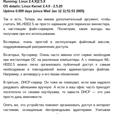
Running: Linux 2.4.X|2.5.X
OS details: Linux Kernel 2.4.0 - 2.5.20
Uptime 0.009 days (since Wed Jan 12 11:51:53 2005)
Так и есть. Теперь мы имеем дополнительный аргумент, чтобы
считать WL-HDD2.5 не просто карманом для переноски винчестера,
а настоящим файл-сервером. Посмотрим, какие выгоды мы
получаем при его использовании.
Во-первых, очень простой в эксплуатации файловый массив,
поддерживающий разграничение доступа.
Во-вторых, ftp-сервер. Очень часто именно этот сервис необходим
при инсталляции ОС на различные компьютеры. А с помощью WL-
HDD2.5 можно легко организовать публичный доступ к самым
необходимым в повседневной жизни администратора файлам.
Например, к антивирусу и его базам обновления.
В-третьих, DHCP-сервер. Он тоже не помешает, если вам надоело
раздавать айпишники вручную. А если в ваш офис часто приходят
посетители со своими ноутбуками, то завести DHCP — это уже
просто дань вежливости.
Опять же, это устройство поможет организовать доступ в интернет
системам, оснащенным беспроводными адаптерами. Учитывая