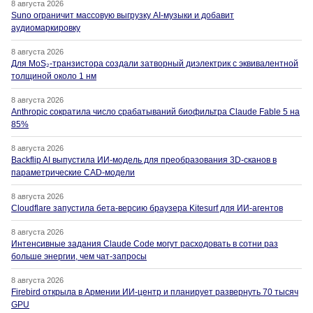
8 августа 2026
Suno ограничит массовую выгрузку AI-музыки и добавит
аудиомаркировку
8 августа 2026
Для MoS₂-транзистора создали затворный диэлектрик с эквивалентной
толщиной около 1 нм
8 августа 2026
Anthropic сократила число срабатываний биофильтра Claude Fable 5 на
85%
8 августа 2026
Backflip AI выпустила ИИ-модель для преобразования 3D-сканов в
параметрические CAD-модели
8 августа 2026
Cloudflare запустила бета-версию браузера Kitesurf для ИИ-агентов
8 августа 2026
Интенсивные задания Claude Code могут расходовать в сотни раз
больше энергии, чем чат-запросы
8 августа 2026
Firebird открыла в Армении ИИ-центр и планирует развернуть 70 тысяч
GPU