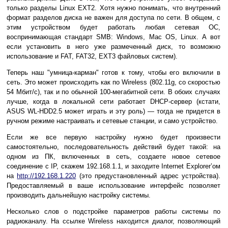
только разделы Linux EXT2. Хотя нужно понимать, что внутренний
формат разделов диска не важен для доступа по сети. В общем, с
этим устройством будет работать любая сетевая ОС,
воспринимающая стандарт SMB: Windows, Mac OS, Linux. А вот
если установить в него уже размеченный диск, то возможно
использование и FAT, FAT32, EXT3 файловых систем).
Теперь наш "умница-карман" готов к тому, чтобы его включили в
сеть. Это может происходить как по Wireless (802.11g, со скоростью
54 Мбит/c), так и по обычной 100-мегабитной сети. В обоих случаях
лучше, когда в локальной сети работает DHCP-сервер (кстати,
ASUS WL-HDD2.5 может играть и эту роль) — тогда не придется в
ручном режиме настраивать и сетевые станции, и само устройство.
Если же все первую настройку нужно будет произвести
самостоятельно, последовательность действий будет такой: на
одном из ПК, включенных в сеть, создаете новое сетевое
соединение с IP, скажем 192.168.1.1, и заходите Internet Explorer’ом
на
http://192.168.1.220
(это предустановленный адрес устройства).
Предоставляемый в ваше использование интерфейс позволяет
производить дальнейшую настройку системы.
Несколько слов о подстройке параметров работы системы по
радиоканалу. На ссылке Wireless находится диалог, позволяющий