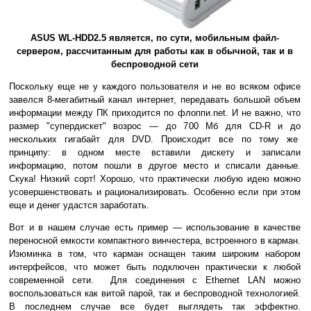
ASUS WL-HDD2.5 является, по сути, мобильным файл-
сервером, рассчитанным для работы как в обычной, так и в
беспроводной сети
Поскольку еще не у каждого пользователя и не во всяком офисе
завелся 8-мегабитный канал интернет, передавать большой объем
информации между ПК приходится по флоппи.net. И не важно, что
размер "супердискет" возрос — до 700 Мб для CD-R и до
нескольких гигабайт для DVD. Происходит все по тому же
принципу: в одном месте вставили дискету и записали
информацию, потом пошли в другое место и списали данные.
Скука! Низкий сорт! Хорошо, что практически любую идею можно
усовершенствовать и рационализировать. Особенно если при этом
еще и денег удастся заработать.
Вот и в нашем случае есть пример — использование в качестве
переносной емкости компактного винчестера, встроенного в карман.
Изюминка в том, что карман оснащен таким широким набором
интерфейсов, что может быть подключен практически к любой
современной сети. Для соединения с Ethernet LAN можно
воспользоваться как витой парой, так и беспроводной технологией.
В последнем случае все будет выглядеть так эффектно.