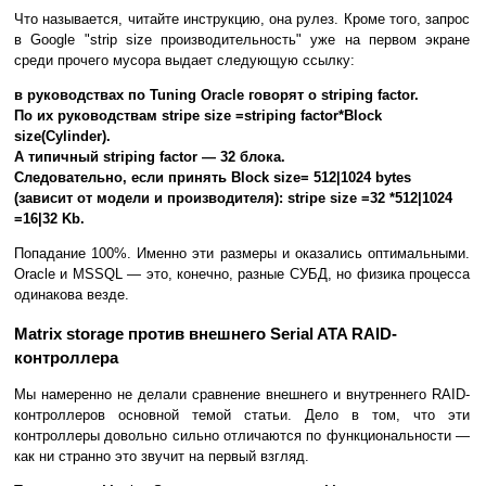
Что называется, читайте инструкцию, она рулез. Кроме того, запрос
в Google "strip size производительность" уже на первом экране
среди прочего мусора выдает следующую ссылку:
в руководствах по Tuning Oracle говорят о striping factor.
По их руководствам stripe size =striping factor*Block
size(Cylinder).
А типичный striping factor — 32 блока.
Следовательно, если принять Block size= 512|1024 bytes
(зависит от модели и производителя): stripe size =32 *512|1024
=16|32 Kb.
Попадание 100%. Именно эти размеры и оказались оптимальными.
Oracle и MSSQL — это, конечно, разные СУБД, но физика процесса
одинакова везде.
Matrix storage против внешнего Serial ATA RAID-
контроллера
Мы намеренно не делали сравнение внешнего и внутреннего RAID-
контроллеров основной темой статьи. Дело в том, что эти
контроллеры довольно сильно отличаются по функциональности —
как ни странно это звучит на первый взгляд.