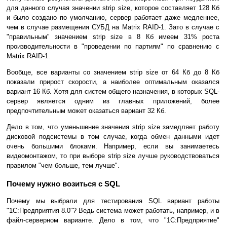
для данного случая значении strip size, которое составляет 128 Кб
и было создано по умолчанию, сервер работает даже медленнее,
чем в случае размещения СУБД на Matrix RAID-1. Зато в случае с
"правильным" значением strip size в 8 Кб имеем 31% роста
производительности в "проведении по партиям" по сравнению с
Matrix RAID-1.
Вообще, все варианты со значением strip size от 64 Кб до 8 Кб
показали прирост скорости, а наиболее оптимальным оказался
вариант 16 Кб. Хотя для систем общего назначения, в которых SQL-
сервер является одним из главных приложений, более
предпочтительным может оказаться вариант 32 Кб.
Дело в том, что уменьшение значения strip size замедляет работу
дисковой подсистемы в том случае, когда обмен данными идет
очень большими блоками. Например, если вы занимаетесь
видеомонтажом, то при выборе strip size лучше руководствоваться
правилом "чем больше, тем лучше".
Почему нужно возиться с SQL
Почему мы выбрали для тестирования SQL вариант работы
"1С:Предприятия 8.0"? Ведь система может работать, например, и в
файл-серверном варианте. Дело в том, что "1С:Предприятие"