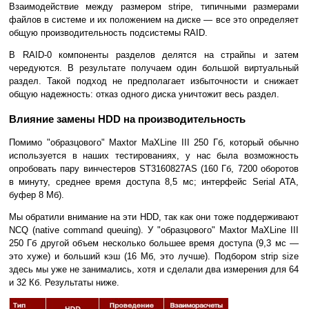
Взаимодействие между размером stripe, типичными размерами
файлов в системе и их положением на диске — все это определяет
общую производительность подсистемы RAID.
В RAID-0 компоненты разделов делятся на страйпы и затем
чередуются. В результате получаем один большой виртуальный
раздел. Такой подход не предполагает избыточности и снижает
общую надежность: отказ одного диска уничтожит весь раздел.
Влияние замены HDD на производительность
Помимо "образцового" Maxtor MaXLine III 250 Гб, который обычно
используется в наших тестированиях, у нас была возможность
опробовать пару винчестеров ST3160827AS (160 Гб, 7200 оборотов
в минуту, среднее время доступа 8,5 мс; интерфейс Serial ATA,
буфер 8 Мб).
Мы обратили внимание на эти HDD, так как они тоже поддерживают
NCQ (native command queuing). У "образцового" Maxtor MaXLine III
250 Гб другой объем несколько большее время доступа (9,3 мс —
это хуже) и больший кэш (16 Мб, это лучше). Подбором strip size
здесь мы уже не занимались, хотя и сделали два измерения для 64
и 32 Кб. Результаты ниже.