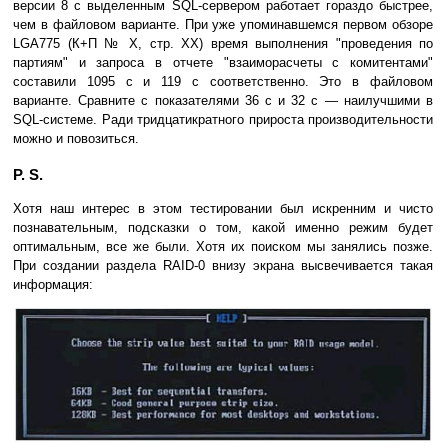
версии 8 с выделенным SQL-сервером работает гораздо быстрее,
чем в файловом варианте. При уже упоминавшемся первом обзоре
LGA775 (К+П № Х, стр. ХХ) время выполнения "проведения по
партиям" и запроса в отчете "взаиморасчеты с комитентами"
составили 1095 с и 119 с соответственно. Это в файловом
варианте. Сравните с показателями 36 с и 32 с — наилучшими в
SQL-системе. Ради тридцатикратного прироста производительности
можно и повозиться.
P. S.
Хотя наш интерес в этом тестировании был искренним и чисто
познавательным, подсказки о том, какой именно режим будет
оптимальным, все же были. Хотя их поиском мы занялись позже.
При создании раздела RAID-0 внизу экрана высвечивается такая
информация: