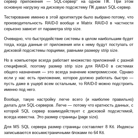
сервер приложения — SQL-сервер" на одном ПК. При этом
основную нагрузку на дисковую подсистему ПК давал SQL-сервер.
Тестирование именно в этой архитектуре было выбрано потому, что
производительность RAID-0 вообще и Matrix RAID-0 в частности
серьезно зависит от параметра strip size.
Очевидно, что быстродействие системы в целом наибольшим будет
тогда, когда данные от приложения или к нему будут поступать от
дисковой подсистемы порциями, равными размеру strip size.
Но в компьютере всегда работает множество приложений с разной
спецификой, поэтому размер strip size для RAID-0 в системах
общего назначения — это всегда значение компромиссное. Однако
если у нас есть приложение, которое должно работать быстро —
пусть даже в ущерб всем остальным, то RAID-0 можно подстроить
именно под него.
Вообще, такую настройку легче всего (и наиболее правильно)
делать для SQL-серверов. Легче — потому что кратность данных, с
которой SQL сервер взаимодействует с дисковой подсистемой,
всегда известна. Это размер страницы (page size).
Для MS SQL сервера размер страницы составляет 8 Кб. Индексы
записываются восьмистраничными блоками по 64 Кб.