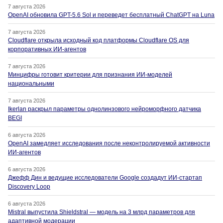
7 августа 2026
OpenAI обновила GPT-5.6 Sol и переведет бесплатный ChatGPT на Luna
7 августа 2026
Cloudflare открыла исходный код платформы Cloudflare OS для
корпоративных ИИ-агентов
7 августа 2026
Минцифры готовит критерии для признания ИИ-моделей
национальными
7 августа 2026
Ikerlan раскрыл параметры однолинзового нейроморфного датчика
BEGI
6 августа 2026
OpenAI замедляет исследования после неконтролируемой активности
ИИ-агентов
6 августа 2026
Джефф Дин и ведущие исследователи Google создадут ИИ-стартап
Discovery Loop
6 августа 2026
Mistral выпустила Shieldstral — модель на 3 млрд параметров для
адаптивной модерации