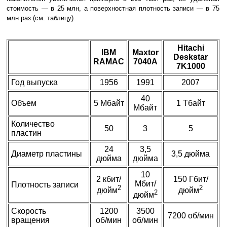
стоимость — в 25 млн, а поверхностная плотность записи — в 75
млн раз (см. таблицу).
Hitachi
IBM
Maxtor
Deskstar
RAMAC
7040A
7K1000
Год выпуска
1956
1991
2007
40
Объем
5 Мбайт
1 Тбайт
Мбайт
Количество
50
3
5
пластин
24
3,5
Диаметр пластины
3,5 дюйма
дюйма
дюйма
10
2 кбит/
150 Гбит/
Мбит/
Плотность записи
2
2
дюйм
дюйм
2
дюйм
Скорость
1200
3500
7200 об/мин
вращения
об/мин
об/мин