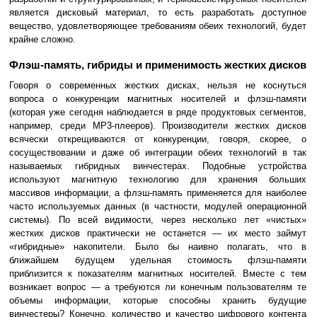
является дисковый материал, то есть разработать доступное
вещество, удовлетворяющее требованиям обеих технологий, будет
крайне сложно.
Флэш-память, гибриды и применимость жестких дисков
Говоря о современных жестких дисках, нельзя не коснуться
вопроса о конкуренции магнитных носителей и флэш-памяти
(которая уже сегодня наблюдается в ряде продуктовых сегментов,
например, среди MP3-плееров). Производители жестких дисков
всячески открещиваются от конкуренции, говоря, скорее, о
сосуществовании и даже об интеграции обеих технологий в так
называемых гибридных винчестерах. Подобные устройства
используют магнитную технологию для хранения больших
массивов информации, а флэш-память применяется для наиболее
часто используемых данных (в частности, модулей операционной
системы). По всей видимости, через несколько лет «чистых»
жестких дисков практически не останется — их место займут
«гибридные» накопители. Было бы наивно полагать, что в
ближайшем будущем удельная стоимость флэш-памяти
приблизится к показателям магнитных носителей. Вместе с тем
возникает вопрос — а требуются ли конечным пользователям те
объемы информации, которые способны хранить будущие
винчестеры? Конечно, количество и качество цифрового контента