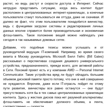
растет, но ведь растут и скорости доступа в Интернет. Сейчас
нетрудно представить ситуацию, когда весь контент будет
расположен в централизованных интернет-хранилищах, а конечные
пользователи станут пользоваться им оттуда, даже не скачивая. И
далеко не факт, что этим пользователям понадобится винчестер,
ведь с функциями загрузки системы и редактирования личных
данных вполне справится более производительная и экономичная
флэш-память. Такое положение вещей можно наблюдать уже
сегодня в так называемых домовых сетях.
Добавим, что подобные тезисы можно услышать и от
руководителей ведущих IT-компаний. Например, во время своего
визита в Москву руководитель Microsoft Билл Гейтс (Bill Gates)
рассказывал о перспективах создания дешевого универсального
устройства, предназначенного, прежде всего, для активной работы
в Сети. Похожий проект есть и у компании AMD — Personal Internet
Communicator. Такие устройства вряд ли будут обладать большим
объемом дисковой памяти просто потому, что они в ней совершенно
не нуждаются. Впрочем, даже если IT-отрасль пойдет по этому
пути развития, винчестеры все равно останутся — они будут
присутствовать хотя бы в тех самых централизованных хранилищах
контента. Здесь у жестких дисков пока нет разумной альтернативы:
флэш-память не обеспечивает должного объема, а лента,
соответственно — скорости.