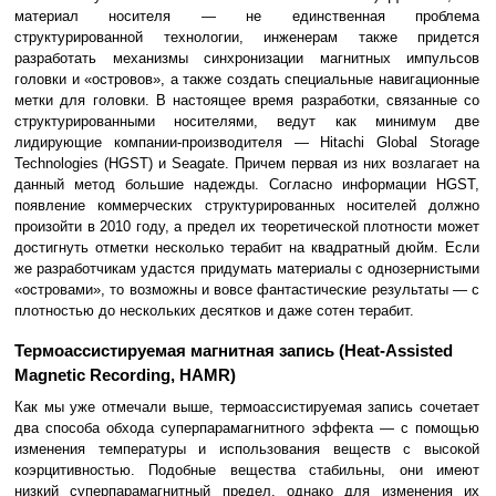
материал носителя — не единственная проблема
структурированной технологии, инженерам также придется
разработать механизмы синхронизации магнитных импульсов
головки и «островов», а также создать специальные навигационные
метки для головки. В настоящее время разработки, связанные со
структурированными носителями, ведут как минимум две
лидирующие компании-производителя — Hitachi Global Storage
Technologies (HGST) и Seagate. Причем первая из них возлагает на
данный метод большие надежды. Согласно информации HGST,
появление коммерческих структурированных носителей должно
произойти в 2010 году, а предел их теоретической плотности может
достигнуть отметки несколько терабит на квадратный дюйм. Если
же разработчикам удастся придумать материалы с однозернистыми
«островами», то возможны и вовсе фантастические результаты — с
плотностью до нескольких десятков и даже сотен терабит.
Термоассистируемая магнитная запись (Heat-Assisted
Magnetic Recording, HAMR)
Как мы уже отмечали выше, термоассистируемая запись сочетает
два способа обхода суперпарамагнитного эффекта — с помощью
изменения температуры и использования веществ с высокой
коэрцитивностью. Подобные вещества стабильны, они имеют
низкий суперпарамагнитный предел, однако для изменения их