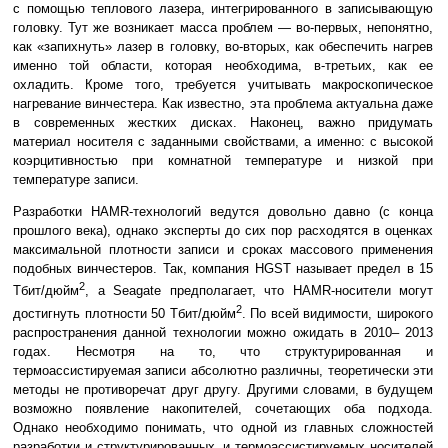
с помощью теплового лазера, интегрированного в записывающую
головку. Тут же возникает масса проблем — во-первых, непонятно,
как «запихнуть» лазер в головку, во-вторых, как обеспечить нагрев
именно той области, которая необходима, в-третьих, как ее
охладить. Кроме того, требуется учитывать макроскопическое
нагревание винчестера. Как известно, эта проблема актуальна даже
в современных жестких дисках. Наконец, важно придумать
материал носителя с заданными свойствами, а именно: с высокой
коэрцитивностью при комнатной температуре и низкой при
температуре записи.
Разработки HAMR-технологий ведутся довольно давно (с конца
прошлого века), однако эксперты до сих пор расходятся в оценках
максимальной плотности записи и сроках массового применения
подобных винчестеров. Так, компания HGST называет предел в 15
2
Тбит/дюйм
, а Seagate предполагает, что HAMR-носители могут
2
достигнуть плотности 50 Тбит/дюйм
. По всей видимости, широкого
распространения данной технологии можно ожидать в 2010– 2013
годах. Несмотря на то, что структурированная и
термоассистируемая записи абсолютно различны, теоретически эти
методы не противоречат друг другу. Другими словами, в будущем
возможно появление накопителей, сочетающих оба подхода.
Однако необходимо понимать, что одной из главных сложностей
разработки и структурированных, и термоассистируемых носителей