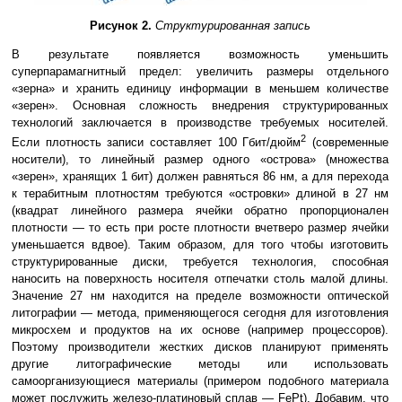
Рисунок 2.
Структурированная запись
В результате появляется возможность уменьшить
суперпарамагнитный предел: увеличить размеры отдельного
«зерна» и хранить единицу информации в меньшем количестве
«зерен». Основная сложность внедрения структурированных
технологий заключается в производстве требуемых носителей.
2
Если плотность записи составляет 100 Гбит/дюйм
(современные
носители), то линейный размер одного «острова» (множества
«зерен», хранящих 1 бит) должен равняться 86 нм, а для перехода
к терабитным плотностям требуются «островки» длиной в 27 нм
(квадрат линейного размера ячейки обратно пропорционален
плотности — то есть при росте плотности вчетверо размер ячейки
уменьшается вдвое). Таким образом, для того чтобы изготовить
структурированные диски, требуется технология, способная
наносить на поверхность носителя отпечатки столь малой длины.
Значение 27 нм находится на пределе возможности оптической
литографии — метода, применяющегося сегодня для изготовления
микросхем и продуктов на их основе (например процессоров).
Поэтому производители жестких дисков планируют применять
другие литографические методы или использовать
самоорганизующиеся материалы (примером подобного материала
может послужить железо-платиновый сплав — FePt). Добавим, что