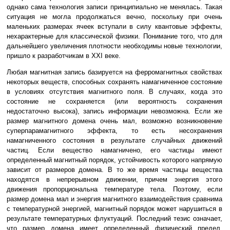
однако сама технология записи принципиально не менялась. Такая
ситуация не могла продолжаться вечно, поскольку при очень
маленьких размерах ячеек вступали в силу квантовые эффекты,
нехарактерные для классической физики. Понимание того, что для
дальнейшего увеличения плотности необходимы новые технологии,
пришло к разработчикам в XXI веке.
Любая магнитная запись базируется на ферромагнитных свойствах
некоторых веществ, способных сохранять намагниченное состояние
в условиях отсутствия магнитного поля. В случаях, когда это
состояние не сохраняется (или вероятность сохранения
недостаточно высока), запись информации невозможна. Если же
размер магнитного домена очень мал, возможно возникновение
суперпарамагнитного эффекта, то есть несохранения
намагниченного состояния в результате случайных движений
частиц. Если вещество намагничено, его частицы имеют
определенный магнитный порядок, устойчивость которого напрямую
зависит от размеров домена. В то же время частицы вещества
находятся в непрерывном движении, причем энергия этого
движения пропорциональна температуре тела. Поэтому, если
размер домена мал и энергия магнитного взаимодействия сравнима
с температурной энергией, магнитный порядок может нарушиться в
результате температурных флуктуаций. Последний тезис означает,
что размер домена имеет определенный физический предел,