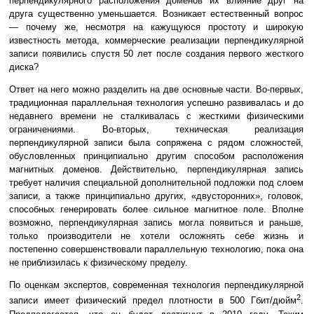
перпендикулярного расположения доменов их влияние друг на
друга существенно уменьшается. Возникает естественный вопрос
— почему же, несмотря на кажущуюся простоту и широкую
известность метода, коммерческие реализации перпендикулярной
записи появились спустя 50 лет после создания первого жесткого
диска?
Ответ на него можно разделить на две основные части. Во-первых,
традиционная параллельная технология успешно развивалась и до
недавнего времени не сталкивалась с жесткими физическими
ограничениями. Во-вторых, техническая реализация
перпендикулярной записи была сопряжена с рядом сложностей,
обусловленных принципиально другим способом расположения
магнитных доменов. Действительно, перпендикулярная запись
требует наличия специальной дополнительной подложки под слоем
записи, а также принципиально других, «двусторонних», головок,
способных генерировать более сильное магнитное поле. Вполне
возможно, перпендикулярная запись могла появиться и раньше,
только производители не хотели осложнять себе жизнь и
постепенно совершенствовали параллельную технологию, пока она
не приблизилась к физическому пределу.
По оценкам экспертов, современная технология перпендикулярной
2
записи имеет физический предел плотности в 500 Гбит/дюйм
.