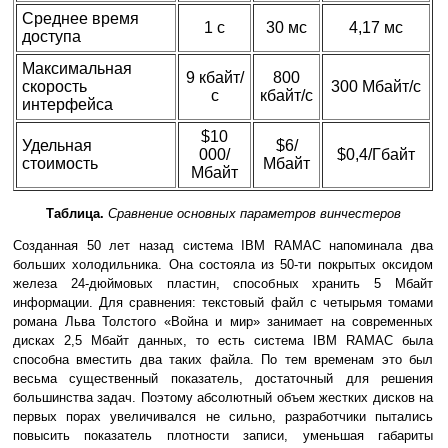
Среднее время
1 с
30 мс
4,17 мс
доступа
Максимальная
9 кбайт/
800
скорость
300 Мбайт/с
с
кбайт/с
интерфейса
$10
Удельная
$6/
000/
$0,4/Гбайт
стоимость
Мбайт
Мбайт
Таблица.
Сравнение основных параметров винчестеров
Созданная 50 лет назад система IBM RAMAC напоминала два
больших холодильника. Она состояла из 50-ти покрытых оксидом
железа 24-дюймовых пластин, способных хранить 5 Мбайт
информации. Для сравнения: текстовый файл с четырьмя томами
романа Льва Толстого «Война и мир» занимает на современных
дисках 2,5 Мбайт данных, то есть система IBM RAMAC была
способна вместить два таких файла. По тем временам это был
весьма существенный показатель, достаточный для решения
большинства задач. Поэтому абсолютный объем жестких дисков на
первых порах увеличивался не сильно, разработчики пытались
повысить показатель плотности записи, уменьшая габариты