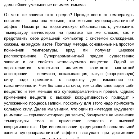
дальнейшее уменьшение не имеет смысла.
От чего же зависит этот предел? Прежде всего от температуры
носителя — чем она меньше, тем меньше суперпарамагнитный
эффект. Несмотря на теоретическую обоснованность, уменьшить
температуру винчестеров на практике так же сложно, как и
представить себе домашний компьютер с системой охлаждения,
скажем, на жидком азоте. Поэтому методы, основанные на простом
понижении температуры, вряд ли получат широкое
распространение. Суперпарамагнитный предел существенно
зависит и от свойств используемого вещества. Одной из
характеристик магнетиков является константа магнитной
анизотропии — величина, показывающая, какую (коэрцитивную)
силу надо приложить к веществу для изменения его
намагниченности. Чем больше эта сила, тем стабильнее ведет себя
вещество и тем меньше его суперпарамагнитный предел. Однако
применение веществ с высокой коэрцитивностью приводит к
усложнению процесса записи, поскольку для этого надо приложить
большую силу. Далее мы увидим, что один из «методов будущего»
(а именно — термоассистирующая запись) базируется на изменении
температуры тела и применении веществ с высокой
коэрцитивностью. При использовании традиционной параллельной
записи суперпарамагнитный эффект наступает при достижении
2