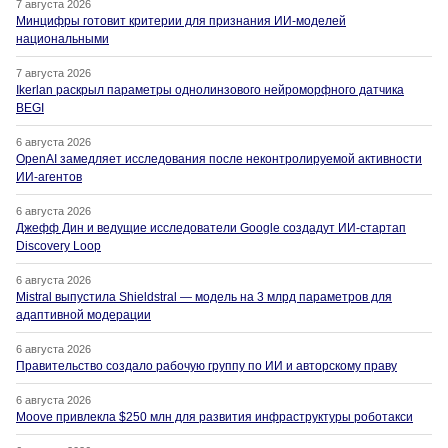
7 августа 2026
Минцифры готовит критерии для признания ИИ-моделей
национальными
7 августа 2026
Ikerlan раскрыл параметры однолинзового нейроморфного датчика
BEGI
6 августа 2026
OpenAI замедляет исследования после неконтролируемой активности
ИИ-агентов
6 августа 2026
Джефф Дин и ведущие исследователи Google создадут ИИ-стартап
Discovery Loop
6 августа 2026
Mistral выпустила Shieldstral — модель на 3 млрд параметров для
адаптивной модерации
6 августа 2026
Правительство создало рабочую группу по ИИ и авторскому праву
6 августа 2026
Moove привлекла $250 млн для развития инфраструктуры роботакси