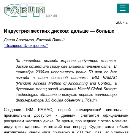
☰
архив
2007 г.
Индустрия жестких дисков: дальше — больше
Данил Анисимов, Евгений Патий
"Экспресс Электроника"
За последние полгода мировая индустрия жестких
дисков отметила сразу две знаменательные даты. В
сентябре 2006-го исполнилось ровно 50 лет со дня
выхода в свет дисковой системы IBM RAMAC
(Random Access Method of Accounting and Control), а
буквально месяц назад компания Hitachi Global Storage
Technologies объявила о выпуске первого винчестера
форм-фактора 3,5 дюйма объемом 1 Тбайт.
Создание IBM RAMAC, первой коммерческой системы с
произвольным доступом к данным, считается официальным
рождением жесткого диска. За время, прошедшее с этого момента,
индустрия сделала гигантский шаг вперед. Судите сами: объем
накопителей увеличился примерно в 200 тыс. раз, их удельная