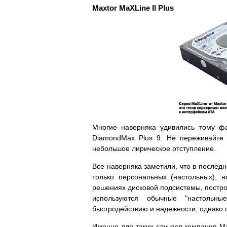
Maxtor MaXLine II Plus
Многие наверняка удивились тому фа
DiamondMax Plus 9. Не переживайте 
небольшое лирическое отступление.
Все наверняка заметили, что в послед
только персональных (настольных), 
решениях дисковой подсистемы, построе
используются обычные "настольны
быстродействию и надежности, однако 
Именно для таких случаев компания Ma