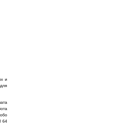
ых и
 для
лата
бота
собо
M 64