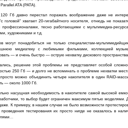
rallel ATA (PATA).
ю 120 Гб давно перестал поражать воображение даже не интер
"с головой" хватает 20-гигабайтного носителя, отнюдь не показат
с профессионалами, тесно работающими с мультимедиа-ресурс
и, художниками и т.д.
в могут понадобиться не только специалистам-мультимедийщи
машнюю медиатеку с любимыми фильмами, коллекцией музык
вать — и очень быстро — острую нехватку дискового пространства
дались, решение этой проблемы не представляет особой сложно
остью 250 Гб — и долго не вспоминать о проблеме нехватки мест
запросто можно объединить четыре накопителя в один RAID-масс
ть — около 1000 Гб.
тельно насущная необходимость в накопителе самой высокой емко
зработчики, то выбор будет ограничен максимум пятью моделями. 
даже. К примеру, в нашем случае не было возможности протестиро
проведения тестирования их просто нигде не оказалось в нали
делями…