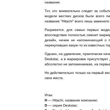
название.
Тот, кто внимательно следит за событ
модели жестких дисков были всего л
название "Hitachi" всего лишь заменило
Разумеется, для самых первых модел
впоследствии полностью сменит маркир
дизайн, ничем не напоминающий о п
перекупивших какую-то из известных то
Однако, на удивление, практически ни
Deskstar, а в маркировке присутствуе
абсолютно не запоминаемая, на первый
Но действительно только на первый взг
свои места.
Итак:
H
— Hitachi, название компании;
D
— серия Deskstar;