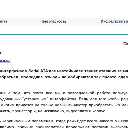
отка
Безопасность
Инфраструктур
20
ь
раммы"
 интерфейсом Serial ATA все настойчивее теснят ставших за м
братьев, последние отнюдь не собираются так просто сдав
ие о том, что почти все мы в повседневной работе пользуе
рудованных "устаревшим" интерфейсом. Ведь для того чтобы ре
 многим придется не только новый винчестер приобретать, но ме
амять, процессор и, не исключено, видеоплату и корпус.
ь кардинальным переменам, когда речь идет всего-навсего о нехв
, видимо, причине производители продолжают поставки высокое