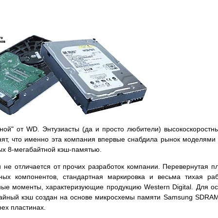
ной" от WD. Энтузиасты (да и просто любители) высокоскоростн
ят, что именно эта компания впервые снабдила рынок моделями
х 8-мегабайтной кэш-памятью.
не отличается от прочих разработок компании. Перевернутая п
ных компонентов, стандартная маркировка и весьма тихая ра
ные моменты, характеризующие продукцию Western Digital. Для о
байный кэш создан на основе микросхемы памяти Samsung SDRA
ех пластинах.