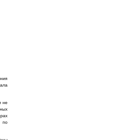
ания
чала
и не
рных
ерах
 по
оены