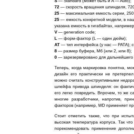
S
— Standard (может быть и A — Auto);
72
— скорость вращения шпинделя, 720
25
— максимальная емкость серии, 250
25
— емкость конкретной модели, в наш
указана емкость в гигабайтах, например
V
— generation code;
L
— форм-фактор (L — один дюйм);
AT
— тип интерфейса (у нас — PATA); с
8
— размер буфера, Мб (или 2, или 8);
0
— зарезервировано для дальнейшего 
Теперь, когда маркировка понятна, мо
дизайн его практически не претерпе
можно считать конструктивными недора
шлейфа привода шпинделя: он фактич
его легко повредить. Впрочем, то же 
многие разработчики, напротив, пр
факторов (например, WD применяет про
Стоит отметить также, что при испы
высокая температура корпуса. Так чт
порекомендовать применение дополни