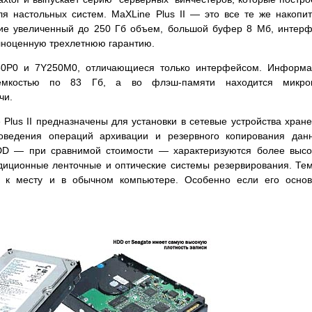
я настольных систем. MaXLine Plus II — это все те же накопи
ие увеличенный до 250 Гб объем, большой буфер 8 Мб, интер
полноценную трехлетнюю гарантию.
50P0 и 7Y250M0, отличающиеся только интерфейсом. Информа
емкостью по 83 Гб, а во флэш-памяти находится микрок
чи.
 Plus II предназначены для установки в сетевые устройства хран
ведения операций архивации и резервного копирования данн
HDD — при сравнимой стоимости — характеризуются более выс
диционные ленточные и оптические системы резервирования. Те
ь к месту и в обычном компьютере. Особенно если его осно