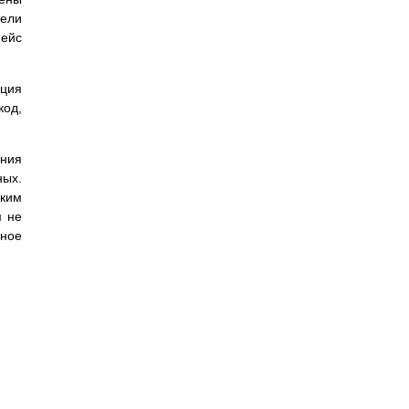
тели
фейс
ция
од,
ения
ых.
оким
м не
вное