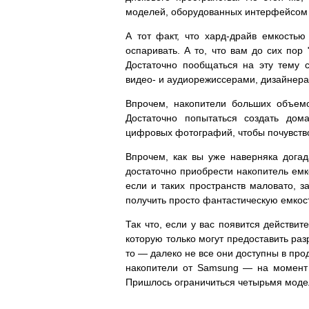
моделей, оборудованных интерфейсом Pa
А тот факт, что хард-драйв емкость
оспаривать. А то, что вам до сих пор 
Достаточно пообщаться на эту тему 
видео- и аудиорежиссерами, дизайнерам
Впрочем, накопители больших объемо
Достаточно попытаться создать до
цифровых фотографий, чтобы почувство
Впрочем, как вы уже наверняка дога
достаточно приобрести накопитель емк
если и таких пространств маловато, 
получить просто фантастическую емкос
Так что, если у вас появится действи
которую только могут предоставить ра
то — далеко не все они доступны в про
накопители от Samsung — на момент 
Пришлось ограничиться четырьмя мо