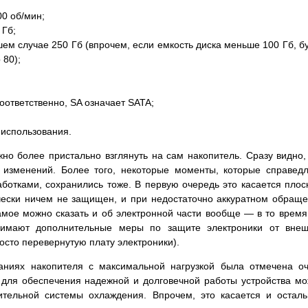
0 об/мин;
 Гб;
ем случае 250 Гб (впрочем, если емкость диска меньше 100 Гб, б
 80);
оответственно, SA означает SATA;
использования.
жно более пристально взглянуть на сам накопитель. Сразу видно,
л изменений. Более того, некоторые моменты, которые справед
ботками, сохранились тоже. В первую очередь это касается плос
ески ничем не защищен, и при недостаточно аккуратном обращ
самое можно сказать и об электронной части вообще — в то время
инимают дополнительные меры по защите электроники от вне
сто перевернутую плату электроники).
таниях накопителя с максимальной нагрузкой была отмечена о
о для обеспечения надежной и долговечной работы устройства м
тельной системы охлаждения. Впрочем, это касается и остал