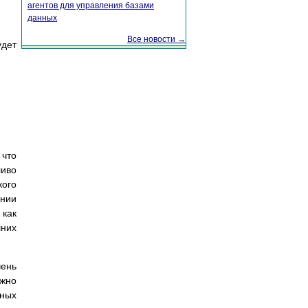
агентов для управления базами
данных
Все новости →
удет
 что
ливо
кого
ении
 как
шних
чень
ожно
ьных