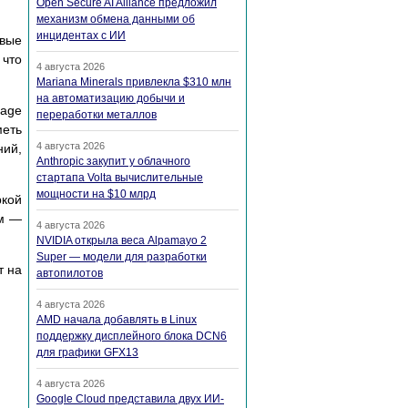
Open Secure AI Alliance предложил
механизм обмена данными об
инцидентах с ИИ
рвые
 что
4 августа 2026
Mariana Minerals привлекла $310 млн
на автоматизацию добычи и
rage
переработки металлов
меть
4 августа 2026
ний,
Anthropic закупит у облачного
стартапа Volta вычислительные
мощности на $10 млрд
ркой
ем —
4 августа 2026
NVIDIA открыла веса Alpamayo 2
Super — модели для разработки
т на
автопилотов
4 августа 2026
AMD начала добавлять в Linux
поддержку дисплейного блока DCN6
для графики GFX13
4 августа 2026
Google Cloud представила двух ИИ-