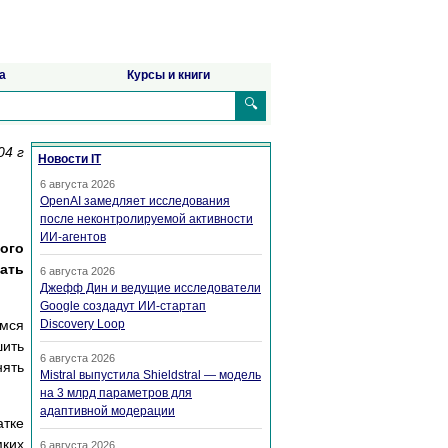
а
Курсы и книги
🔍
04 г
Новости IT
6 августа 2026
OpenAI замедляет исследования
после неконтролируемой активности
ИИ-агентов
ного
ать
6 августа 2026
Джефф Дин и ведущие исследователи
Google создадут ИИ-стартап
мся
Discovery Loop
шить
6 августа 2026
нять
Mistral выпустила Shieldstral — модель
на 3 млрд параметров для
адаптивной модерации
атке
мких
6 августа 2026