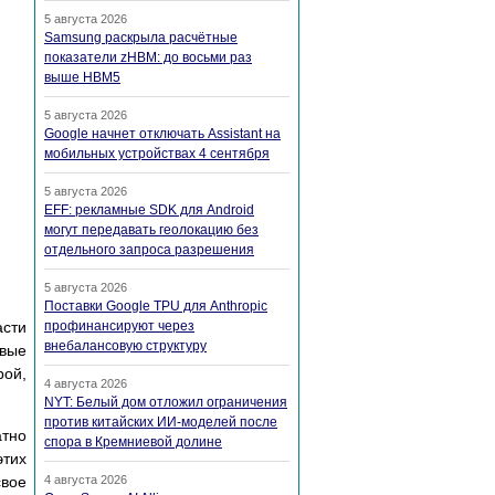
5 августа 2026
Samsung раскрыла расчётные
показатели zHBM: до восьми раз
выше HBM5
5 августа 2026
Google начнет отключать Assistant на
мобильных устройствах 4 сентября
5 августа 2026
EFF: рекламные SDK для Android
могут передавать геолокацию без
отдельного запроса разрешения
5 августа 2026
Поставки Google TPU для Anthropic
асти
профинансируют через
внебалансовую структуру
овые
рой,
4 августа 2026
NYT: Белый дом отложил ограничения
против китайских ИИ-моделей после
атно
спора в Кремниевой долине
тих
свое
4 августа 2026