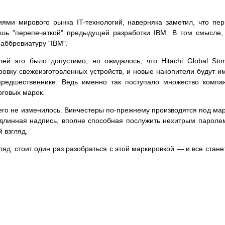
иями мирового рынка IT-технологий, наверняка заметил, что пе
ишь "перепечаткой" предыдущей разработки IBM. В том смысле,
 аббревиатуру "IBM".
ей это было допустимо, но ожидалось, что Hitachi Global Sto
овку свежеизготовленных устройств, и новые накопители будут и
редшественнике. Ведь именно так поступало множество компа
рговых марок.
чего не изменилось. Винчестеры по-прежнему производятся под ма
т длинная надпись, вполне способная послужить нехитрым парол
 взгляд.
ляд: стоит один раз разобраться с этой маркировкой — и все стане