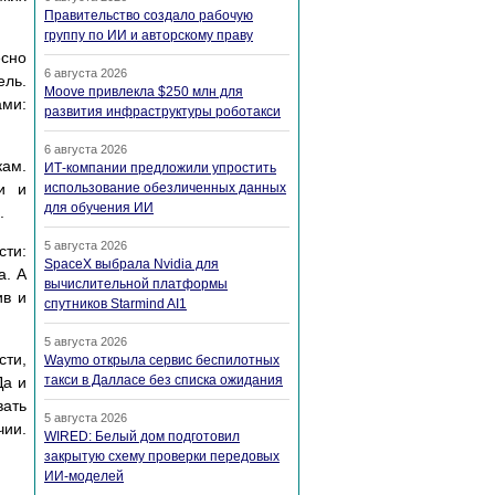
Правительство создало рабочую
группу по ИИ и авторскому праву
есно
6 августа 2026
ель.
Moove привлекла $250 млн для
ами:
развития инфраструктуры роботакси
6 августа 2026
кам.
ИТ-компании предложили упростить
и и
использование обезличенных данных
для обучения ИИ
.
5 августа 2026
сти:
SpaceX выбрала Nvidia для
а. А
вычислительной платформы
ив и
спутников Starmind AI1
5 августа 2026
сти,
Waymo открыла сервис беспилотных
такси в Далласе без списка ожидания
Да и
вать
5 августа 2026
чии.
WIRED: Белый дом подготовил
закрытую схему проверки передовых
ИИ-моделей