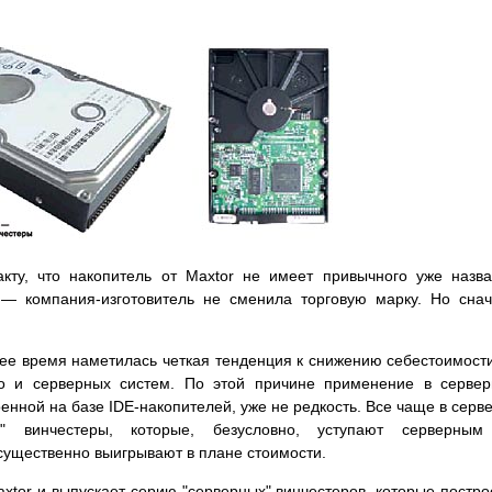
кту, что накопитель от Maxtor не имеет привычного уже назв
— компания-изготовитель не сменила торговую марку. Но сна
нее время наметилась четкая тенденция к снижению себестоимост
но и серверных систем. По этой причине применение в серве
нной на базе IDE-накопителей, уже не редкость. Все чаще в серв
е" винчестеры, которые, безусловно, уступают серверным
существенно выигрывают в плане стоимости.
xtor и выпускает серию "серверных" винчестеров, которые постр