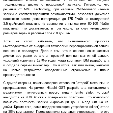
традиционных дисков с продольной записью. Интересно, что
решение от MMC Technology, при наличии PMR-головок чтения/
записи с соответствующими возможностями, позволяет добиться
плотности размещения информации до 175 Гбайт на стандартной
3,5-дюймовой пластине (в сравнении с нынешними 80-100 Гбайт/
пластина), что достигается, в том числе, за счет уменьшения
размеров зерен в рабочем слое с 8 до 6 нм.
Хотя не стоит забывать, что значительного прироста
быстродействия от внедрения технологии перпендикулярной записи
все же не последует. Дело в том, что в основе новых жестких
дисков все равно останется прежний принцип магнитной записи,
уходящий корнями в 1970-е годы, когда компания IBM разработала
и создала первый винчестер. Это в итоге, так или иначе, наложит
на новые устройства определенные ограничения в плане
производительности.
С другой стороны, поиски совершенствования "старой" механики не
прекращаются. Например, Hitachi GST разработала накопители с
механизмом чтения-записи нового типа - femto slider, который
находится на 40% ближе к поверхности пластины. Это позволило
повысить плотность записи информации до 60 млрд бит на кв.
дюйм. Кроме того, само поддерживающее устройство (slider) стало
на 30% компактнее. Представители компании утверждают, что это