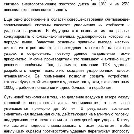
снизило энергопотребление жесткого диска на 10% и на 25%
повысило его производительность.
Еще одно достижение в области совершенствования считывающе-
записывающей системы касается увеличения их стойкости к
ударным нагрузкам. В будущем это позволит им на равных
конкурировать с флэш-накопителями, ударопрочность которых на
порядок выше. Зачастую основной причиной выхода жестких
дисков из строя является повреждение магнитной головки при
ударах и сотрясениях, поэтому данное направление также
приоритетно. Многие производители это понимают и активно ищут
решение проблемы. Так, например, компании TDK удалось
разработать новую технологию создания ударопрочных головок
чтения/записи. Ее применение позволит создать устройства,
которые будут стойкими даже к ударным нагрузкам, эквивалентным
1000g в рабочем положении и вдвое больше - в нерабочем.
Суть новой технологии в том, что давление воздуха в зазоре между
головкой и поверхностью диска увеличивается, а сам зазор
уменьшается примерно до 20 нм. В результате возникает
значительная подъемная сила, действующая на магнитную головку,
поддерживая ее и предохраняя от повреждений при ударах. К тому
же система подвеса спроектирована с таким расчетом, чтобы
наилучшим образом противостоять ударным перегрузкам (попросту