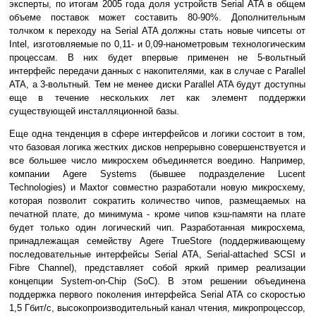
эксперты, по итогам 2005 года доля устройств Serial ATA в общем
объеме поставок может составить 80-90%. Дополнительным
толчком к переходу на Serial ATA должны стать новые чипсеты от
Intel, изготовляемые по 0,11- и 0,09-нанометровым технологическим
процессам. В них будет впервые применен не 5-вольтный
интерфейс передачи данных с накопителями, как в случае с Parallel
ATA, а 3-вольтный. Тем не менее диски Parallel ATA будут доступны
еще в течение нескольких лет как элемент поддержки
существующей инсталляционной базы.
Еще одна тенденция в сфере интерфейсов и логики состоит в том,
что базовая логика жестких дисков непрерывно совершенствуется и
все большее число микросхем объединяется воедино. Например,
компании Agere Systems (бывшее подразделение Lucent
Technologies) и Maxtor совместно разработали новую микросхему,
которая позволит сократить количество чипов, размещаемых на
печатной плате, до минимума - кроме чипов кэш-памяти на плате
будет только один логический чип. Разработанная микросхема,
принадлежащая семейству Agere TrueStore (поддерживающему
последовательные интерфейсы Serial ATA, Serial-attached SCSI и
Fibre Channel), представляет собой яркий пример реализации
концепции System-on-Chip (SoC). В этом решении объединена
поддержка первого поколения интерфейса Serial ATA со скоростью
1,5 Гбит/с, высокопроизводительный канал чтения, микропроцессор,