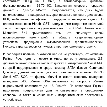
составляет 2000g на 1 мм?, а температурный диапазон
функционирования - 65-70 0С. Заявленная скорость передачи
данных - 57,1-97,9 Мбит/с. Предполагается, что диск будет
использоваться в цифровых камерах верхнего ценового диапазона,
КПК, мобильных телефонах с поддержкой передачи видео. По
словам инженеров Hitachi GST, следующими моделями носителей
такого размера станут модели емкостью 6 и 8 Гбайт. Более всего
Microdrive 3K4 примечателен тем, что знаменует собой
проникновение накопителей в область сверхминиатюрных
устройств, традиционно оккупированной флэш-технологией.
Похоже, стрелка весов качнулась в противоположную сторону.
И последняя новинка, о которой нельзя не упомянуть, от компании
Fujitsu. Речь идет о первом в мире, по ее утверждению, 2,5-
дюймовом накопителе на жестких дисках с интерфейсом Serial ATA,
который поддерживает очередь команд SATA (Native Command
Queuing). Данный жесткий диск построен на микросхеме 88i6535
Serial ATA SOC от фирмы Marvel и имеет скорость вращения
шпинделя 5400 об/мин. Обеспечиваемая им скорость обмена
информацией составляет до 1,5 Гбайт/с. По заявлению Fujitsu,
накопитель предназначен для использования в сверхтонких
серверах, а также в мобильных и потребительских электронных
устройствах.