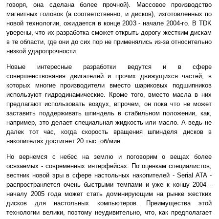
говоря, она сделана более прочной). Массовое производство
магнитных головок (а соответственно, и дисков), изготовленных по
новой технологии, ожидается в конце 2003 - начале 2004-го. В TDK
уверены, что их разработка сможет открыть дорогу жестким дискам
в те области, где они до сих пор не применялись из-за относительно
низкой ударопрочности.
Новые интересные разработки ведутся и в сфере
совершенствования двигателей и прочих движущихся частей, в
которых многие производители вместо шариковых подшипников
используют гидродинамические. Кроме того, вместо масла в них
предлагают использовать воздух, впрочем, он пока что не может
заставить поддерживать шпиндель в стабильном положении, как,
например, это делает специальная жидкость или масло. А ведь не
далек тот час, когда скорость вращения шпинделя дисков в
накопителях достигнет 20 тыс. об/мин.
Но вернемся с небес на землю и поговорим о вещах более
осязаемых - современных интерфейсах. По оценкам специалистов,
вестник новой эры в сфере настольных накопителей - Serial ATA -
распространяется очень быстрыми темпами и уже к концу 2004 -
началу 2005 года может стать доминирующим на рынке жестких
дисков для настольных компьютеров. Преимущества этой
технологии велики, поэтому неудивительно, что, как предполагает