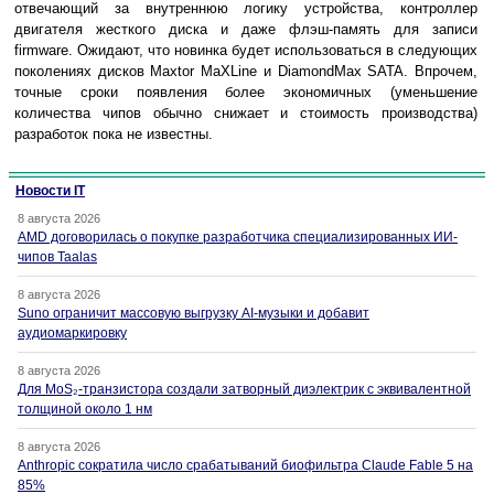
отвечающий за внутреннюю логику устройства, контроллер
двигателя жесткого диска и даже флэш-память для записи
firmware. Ожидают, что новинка будет использоваться в следующих
поколениях дисков Maxtor MaXLine и DiamondMax SATA. Впрочем,
точные сроки появления более экономичных (уменьшение
количества чипов обычно снижает и стоимость производства)
разработок пока не известны.
Новости IT
8 августа 2026
AMD договорилась о покупке разработчика специализированных ИИ-
чипов Taalas
8 августа 2026
Suno ограничит массовую выгрузку AI-музыки и добавит
аудиомаркировку
8 августа 2026
Для MoS₂-транзистора создали затворный диэлектрик с эквивалентной
толщиной около 1 нм
8 августа 2026
Anthropic сократила число срабатываний биофильтра Claude Fable 5 на
85%