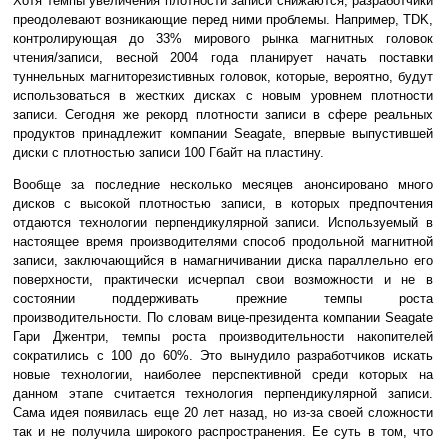
Хотя темпы увеличения плотности записи снижаются, разработчики
преодолевают возникающие перед ними проблемы. Например, TDK,
контролирующая до 33% мирового рынка магнитных головок
чтения/записи, весной 2004 года планирует начать поставки
туннельных магниторезистивных головок, которые, вероятно, будут
использоваться в жестких дисках с новым уровнем плотности
записи. Сегодня же рекорд плотности записи в сфере реальных
продуктов принадлежит компании Seagate, впервые выпустившей
диски с плотностью записи 100 Гбайт на пластину.
Вообще за последние несколько месяцев анонсировано много
дисков с высокой плотностью записи, в которых предпочтения
отдаются технологии перпендикулярной записи. Используемый в
настоящее время производителями способ продольной магнитной
записи, заключающийся в намагничивании диска параллельно его
поверхности, практически исчерпал свои возможности и не в
состоянии поддерживать прежние темпы роста
производительности. По словам вице-президента компании Seagate
Гари Джентри, темпы роста производительности накопителей
сократились с 100 до 60%. Это вынудило разработчиков искать
новые технологии, наиболее перспективной среди которых на
данном этапе считается технология перпендикулярной записи.
Сама идея появилась еще 20 лет назад, но из-за своей сложности
так и не получила широкого распространения. Ее суть в том, что