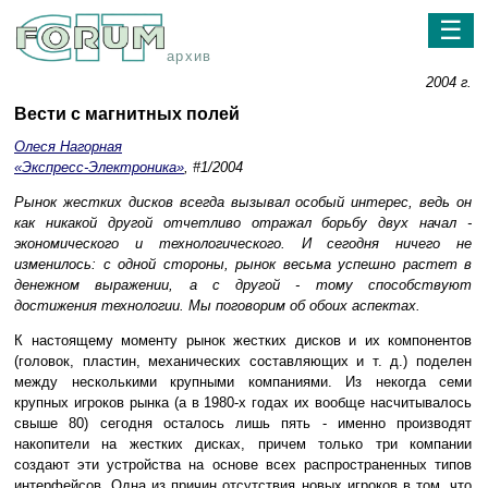
☰
архив
2004 г.
Вести с магнитных полей
Олеся Нагорная
«Экспресс-Электроника»
, #1/2004
Рынок жестких дисков всегда вызывал особый интерес, ведь он
как никакой другой отчетливо отражал борьбу двух начал -
экономического и технологического. И сегодня ничего не
изменилось: с одной стороны, рынок весьма успешно растет в
денежном выражении, а с другой - тому способствуют
достижения технологии. Мы поговорим об обоих аспектах.
К настоящему моменту рынок жестких дисков и их компонентов
(головок, пластин, механических составляющих и т. д.) поделен
между несколькими крупными компаниями. Из некогда семи
крупных игроков рынка (а в 1980-х годах их вообще насчитывалось
свыше 80) сегодня осталось лишь пять - именно производят
накопители на жестких дисках, причем только три компании
создают эти устройства на основе всех распространенных типов
интерфейсов. Одна из причин отсутствия новых игроков в том, что