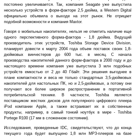
постоянно увеличивается. Так, компания Seagate уже выпустила
несколько устройств в форм-факторе 2,5 дюйма, а Western Digital
официально объявила о выходе на этот рынок. Не отрицает
подобной возможности и компания Maxtor.
Говоря о мобильных накопителях, нельзя не отметить наличие еще
одного перспективного форма-фактора - 1,8 дюйма. Ведущий
производитель этих устройств, Toshiba Storage Device Division,
планирует довести к марту 2004 года объем поставок своих 1,8-
дюймовых винчестеров до 600 тыс. в месяц. С начала
производства накопителей данного форм-фактора в 2000 году и до
настоящего времени компания уже выпустила 3 млн подобных
устройств емкостью от 2 до 40 Гбайт. Эти решения выгоднее в
плане компактности и веса не только стандартных 3,5-дюймовых
накопителей для настольных ПК, но и 2,5-дюймовых, а потому они
получают все более широкое распространение в портативной
потребительской технике. В частности, Toshiba является
поставщиком жестких дисков для популярного цифрового плеера
iPod компании Apple, а также встраивает их в собственные
продукты, например, в самый тонкий ноутбук в мире - Toshiba
Portege R100 (17 мм в сложенном состоянии).
Исследования, проведенные IDC, свидетельствуют, что до конца
текущего года будет выпущено 1,8 млн MP3-плееров на базе