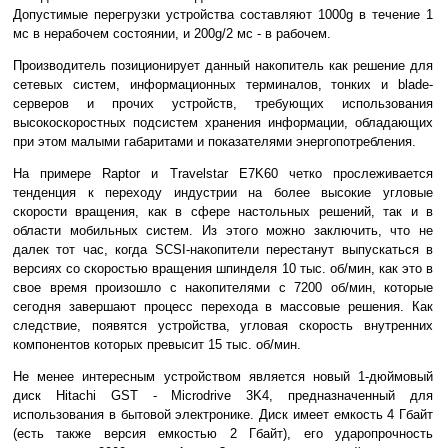
Допустимые перегрузки устройства составляют 1000g в течение 1
мс в нерабочем состоянии, и 200g/2 мс - в рабочем.
Производитель позиционирует данный накопитель как решение для
сетевых систем, информационных терминалов, тонких и blade-
серверов и прочих устройств, требующих использования
высокоскоростных подсистем хранения информации, обладающих
при этом малыми габаритами и показателями энергопотребления.
На примере Raptor и Travelstar E7K60 четко прослеживается
тенденция к переходу индустрии на более высокие угловые
скорости вращения, как в сфере настольных решений, так и в
области мобильных систем. Из этого можно заключить, что не
далек тот час, когда SCSI-накопители перестанут выпускаться в
версиях со скоростью вращения шпинделя 10 тыс. об/мин, как это в
свое время произошло с накопителями с 7200 об/мин, которые
сегодня завершают процесс перехода в массовые решения. Как
следствие, появятся устройства, угловая скорость внутренних
компонентов которых превысит 15 тыс. об/мин.
Не менее интересным устройством является новый 1-дюймовый
диск Hitachi GST - Microdrive 3K4, предназначенный для
использования в бытовой электронике. Диск имеет емкость 4 Гбайт
(есть также версия емкостью 2 Гбайт), его ударопрочность