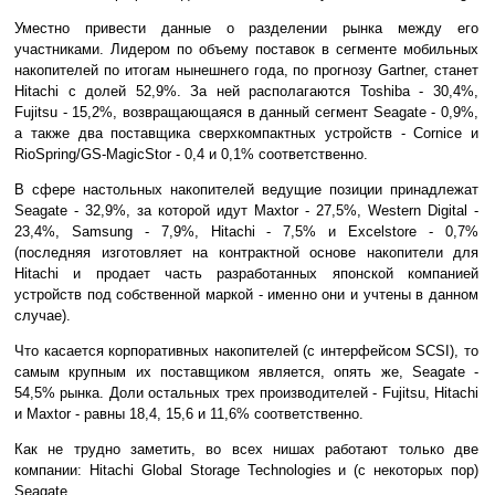
Уместно привести данные о разделении рынка между его
участниками. Лидером по объему поставок в сегменте мобильных
накопителей по итогам нынешнего года, по прогнозу Gartner, станет
Hitachi с долей 52,9%. За ней располагаются Toshiba - 30,4%,
Fujitsu - 15,2%, возвращающаяся в данный сегмент Seagate - 0,9%,
а также два поставщика сверхкомпактных устройств - Cornice и
RioSpring/GS-MagicStor - 0,4 и 0,1% соответственно.
В сфере настольных накопителей ведущие позиции принадлежат
Seagate - 32,9%, за которой идут Maxtor - 27,5%, Western Digital -
23,4%, Samsung - 7,9%, Hitachi - 7,5% и Excelstore - 0,7%
(последняя изготовляет на контрактной основе накопители для
Hitachi и продает часть разработанных японской компанией
устройств под собственной маркой - именно они и учтены в данном
случае).
Что касается корпоративных накопителей (с интерфейсом SCSI), то
самым крупным их поставщиком является, опять же, Seagate -
54,5% рынка. Доли остальных трех производителей - Fujitsu, Hitachi
и Maxtor - равны 18,4, 15,6 и 11,6% соответственно.
Как не трудно заметить, во всех нишах работают только две
компании: Hitachi Global Storage Technologies и (с некоторых пор)
Seagate.