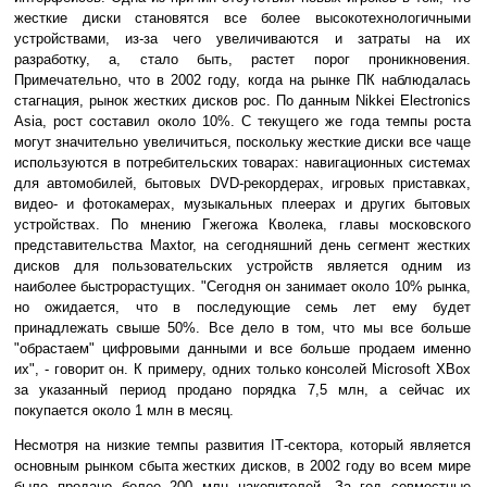
жесткие диски становятся все более высокотехнологичными
устройствами, из-за чего увеличиваются и затраты на их
разработку, а, стало быть, растет порог проникновения.
Примечательно, что в 2002 году, когда на рынке ПК наблюдалась
стагнация, рынок жестких дисков рос. По данным Nikkei Electronics
Asia, рост составил около 10%. С текущего же года темпы роста
могут значительно увеличиться, поскольку жесткие диски все чаще
используются в потребительских товарах: навигационных системах
для автомобилей, бытовых DVD-рекордерах, игровых приставках,
видео- и фотокамерах, музыкальных плеерах и других бытовых
устройствах. По мнению Гжегожа Кволека, главы московского
представительства Maxtor, на сегодняшний день сегмент жестких
дисков для пользовательских устройств является одним из
наиболее быстрорастущих. "Сегодня он занимает около 10% рынка,
но ожидается, что в последующие семь лет ему будет
принадлежать свыше 50%. Все дело в том, что мы все больше
"обрастаем" цифровыми данными и все больше продаем именно
их", - говорит он. К примеру, одних только консолей Microsoft XBox
за указанный период продано порядка 7,5 млн, а сейчас их
покупается около 1 млн в месяц.
Несмотря на низкие темпы развития IТ-сектора, который является
основным рынком сбыта жестких дисков, в 2002 году во всем мире
было продано более 200 млн накопителей. За год совместные