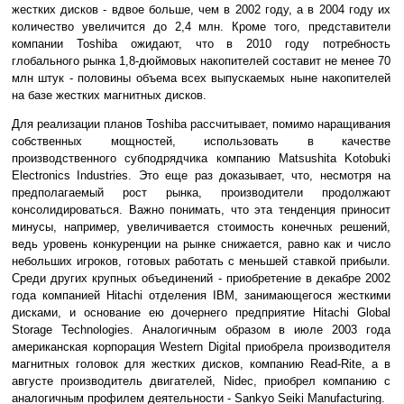
жестких дисков - вдвое больше, чем в 2002 году, а в 2004 году их
количество увеличится до 2,4 млн. Кроме того, представители
компании Toshiba ожидают, что в 2010 году потребность
глобального рынка 1,8-дюймовых накопителей составит не менее 70
млн штук - половины объема всех выпускаемых ныне накопителей
на базе жестких магнитных дисков.
Для реализации планов Toshiba рассчитывает, помимо наращивания
собственных мощностей, использовать в качестве
производственного субподрядчика компанию Matsushita Kotobuki
Electronics Industries. Это еще раз доказывает, что, несмотря на
предполагаемый рост рынка, производители продолжают
консолидироваться. Важно понимать, что эта тенденция приносит
минусы, например, увеличивается стоимость конечных решений,
ведь уровень конкуренции на рынке снижается, равно как и число
небольших игроков, готовых работать с меньшей ставкой прибыли.
Среди других крупных объединений - приобретение в декабре 2002
года компанией Hitachi отделения IBM, занимающегося жесткими
дисками, и основание ею дочернего предприятие Hitachi Global
Storage Technologies. Аналогичным образом в июле 2003 года
американская корпорация Western Digital приобрела производителя
магнитных головок для жестких дисков, компанию Read-Rite, а в
августе производитель двигателей, Nidec, приобрел компанию с
аналогичным профилем деятельности - Sankyo Seiki Manufacturing.