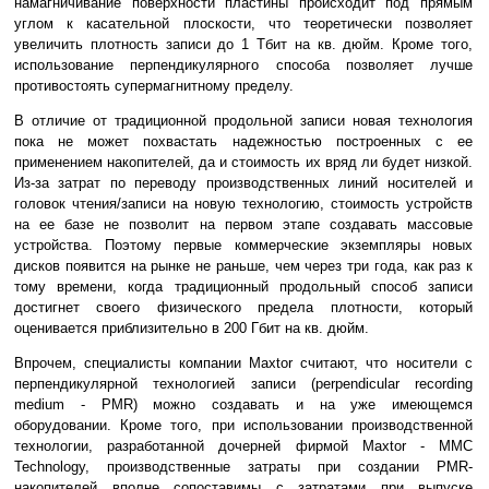
намагничивание поверхности пластины происходит под прямым
углом к касательной плоскости, что теоретически позволяет
увеличить плотность записи до 1 Тбит на кв. дюйм. Кроме того,
использование перпендикулярного способа позволяет лучше
противостоять супермагнитному пределу.
В отличие от традиционной продольной записи новая технология
пока не может похвастать надежностью построенных с ее
применением накопителей, да и стоимость их вряд ли будет низкой.
Из-за затрат по переводу производственных линий носителей и
головок чтения/записи на новую технологию, стоимость устройств
на ее базе не позволит на первом этапе создавать массовые
устройства. Поэтому первые коммерческие экземпляры новых
дисков появится на рынке не раньше, чем через три года, как раз к
тому времени, когда традиционный продольный способ записи
достигнет своего физического предела плотности, который
оценивается приблизительно в 200 Гбит на кв. дюйм.
Впрочем, специалисты компании Maxtor считают, что носители с
перпендикулярной технологией записи (perpendicular recording
medium - PMR) можно создавать и на уже имеющемся
оборудовании. Кроме того, при использовании производственной
технологии, разработанной дочерней фирмой Maxtor - MMC
Technology, производственные затраты при создании PMR-
накопителей вполне сопоставимы с затратами при выпуске