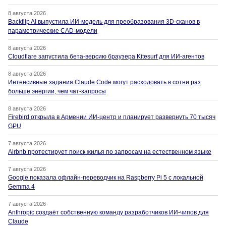
8 августа 2026
Backflip AI выпустила ИИ-модель для преобразования 3D-сканов в
параметрические CAD-модели
8 августа 2026
Cloudflare запустила бета-версию браузера Kitesurf для ИИ-агентов
8 августа 2026
Интенсивные задания Claude Code могут расходовать в сотни раз
больше энергии, чем чат-запросы
8 августа 2026
Firebird открыла в Армении ИИ-центр и планирует развернуть 70 тысяч
GPU
7 августа 2026
Airbnb протестирует поиск жилья по запросам на естественном языке
7 августа 2026
Google показала офлайн-переводчик на Raspberry Pi 5 с локальной
Gemma 4
7 августа 2026
Anthropic создаёт собственную команду разработчиков ИИ-чипов для
Claude