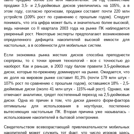
продажи 3,5- и 2,5-дюймовых дисков увеличились на 105%, а в
этом году, согласно прогнозам, продажи составят почти 220 млн
устройств (109% рост по сравнению с прошлым годом). Следует
понимать, что эта цифра может быть и значительно более высокой,
ведь начиная со II квартала 2003 года на рынке ПК наблюдается
уверенный рост. Некоторые эксперты предполагают возникновение
определенного дефицита накопителей высокой емкости для
настольных, а в особенности для мобильных систем.
Если экономика рынка жестких дисков способна преподнести
сюрпризы, то с точки зрения технологий - все с точностью до
наоборот. Как и раньше, в 2003 году балом правили 3,5-дюймовые
диски, которые по-прежнему доминируют на рынке. Ожидается, что
их доля на мировом рынке составит 81,3% (почти 179 млн штук -
107% рост по сравнению с прошлым годом), оставшиеся 18% - 2,5-
дюймовые диски (около 41 млн штук - 115%-ный рост). Однако, как
отмечают аналитики, грядет постепенный переход на 2,5-дюймовые
диски. Одна из причин в том, что диски данного форм-фактора
оптимальны для использования в ноутбуках, постепенно
вытесняющих настольные ПК. Вторая причина уже называлась -
использование накопителей в бытовой электронике.
Свидетельством всевозрастающей привлекательности мобильных
накопителей может служить тот факт, что число игроков здесь