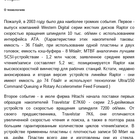
О технологиях
Пожалуй, в 2003 году было два наиболее громких события. Первое -
выпуск компанией Western Digital серии жестких дисков Raptor со
скоростью вращения шпинделя 10 тыс. об/мин с использованием
интерфейса АТА. (Характеристики этих накопителей таковы:
емкость - 36 Гбайт, при использовании одной пластины и двух
головок; емкость кэш-буфера - 8 Мбайт; MTBF аналогичен лучшим
SCSI-устройствам - 1,2 млн часов; заявленное среднее время
чтения/записи составляет 5,2 мс; позиционируется Raptor как
высокоскоростной винчестер для рабочих станций. Кстати, недавно
анонсирована и вторая версия устройств линейки Raptor - они
имеют емкость до 74 Гбайт и используют технологии Ultra/150
Command Queuing и Rotary Accelerometer Feed Forward.)
Второе событие - в июле фирма Hitachi начала поставки первых
образцов накопителей Travelstar E7K60 - серии 2,5-дюймовых
устройств со скоростью вращения шпинделя 7200 об/мин. От
своего предшественника, Travelstar 7K6, они отличаются
увеличенной скоростью чтения и поиска, а также в полтора раза
большим гарантированным количеством циклов чтения/записи. В
устройстве применены пластины с плотностью записи 50 Мбит на
кв. дюйм. Пластин всего две и изготовлены они из стекла.