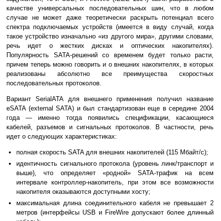
качестве универсальных последовательных шин, что в любом
случае не может даже теоретически раскрыть потенциал всего
спектра подключаемых устройств (имеется в виду случай, когда
такое устройство изначально «из другого мира», другими словами,
речь идет о жестких дисках и оптических накопителях).
Популярность SATA-решений со временем будет только расти,
причем теперь можно говорить и о внешних накопителях, в которых
реализованы абсолютно все преимущества скоростных
последовательных протоколов.
Вариант SerialATA для внешнего применения получил название
eSATA (external SATA) и был стандартизован еще в середине 2004
года — именно тогда появились спецификации, касающиеся
кабелей, разъемов и сигнальных протоколов. В частности, речь
идет о следующих характеристиках:
полная скорость SATA для внешних накопителей (115 Мбайт/с);
идентичность сигнального протокола (уровень линк/транспорт и
выше), что определяет «родной» SATA-трафик на всем
интервале контроллер-накопитель, при этом все возможности
накопителя оказываются доступными хосту;
максимальная длина соединительного кабеля не превышает 2
метров (интерфейсы USB и FireWire допускают более длинный