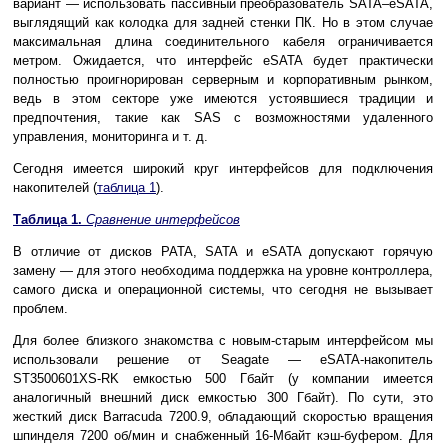
вариант — использовать пассивный преобразователь SATA–eSATA,
выглядящий как колодка для задней стенки ПК. Но в этом случае
максимальная длина соединительного кабеля ограничивается
метром. Ожидается, что интерфейс eSATA будет практически
полностью проигнорирован серверным и корпоративным рынком,
ведь в этом секторе уже имеются устоявшиеся традиции и
предпочтения, такие как SAS с возможностями удаленного
управления, мониторинга и т. д.
Сегодня имеется широкий круг интерфейсов для подключения
накопителей (
таблица 1
).
Таблица 1.
Сравнение интерфейсов
В отличие от дисков PATA, SATA и eSATA допускают горячую
замену — для этого необходима поддержка на уровне контроллера,
самого диска и операционной системы, что сегодня не вызывает
проблем.
Для более близкого знакомства с новым-старым интерфейсом мы
использовали решение от Seagate — eSATA-накопитель
ST3500601XS-RK емкостью 500 Гбайт (у компании имеется
аналогичный внешний диск емкостью 300 Гбайт). По сути, это
жесткий диск Barracuda 7200.9, обладающий скоростью вращения
шпинделя 7200 об/мин и снабженный 16-Мбайт кэш-буфером. Для