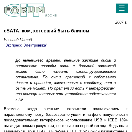
☰
архив
2007 г.
eSATA: ком, хотевший быть блином
Евгений Патий
"Экспресс Электроника"
До нынешнего времени внешние жесткие диски и
оптические приводы лишь с большой натяжкой
можно было назвать сконструированными
оптимально. По сути, претензий к собственно
дискам и приводам, заключенным в коробочку, нет и
быть не может. Но претензии есть к интерфейсам,
при помощи которых эти устройства подключаются
к ПК.
Времена, когда внешние накопители подключались к
параллельному порту, безвозвратно ушли, и на фоне популярности
последовательных интерфейсов использование USB и IEEE 1394
выглядит весьма разумным, но только на первый взгляд. Ведь если
задуматься, то и USB, и FireWire (IEEE 1394) были разработаны в