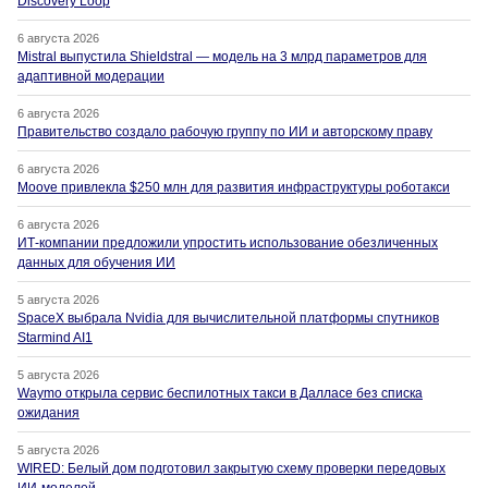
Discovery Loop
6 августа 2026
Mistral выпустила Shieldstral — модель на 3 млрд параметров для
адаптивной модерации
6 августа 2026
Правительство создало рабочую группу по ИИ и авторскому праву
6 августа 2026
Moove привлекла $250 млн для развития инфраструктуры роботакси
6 августа 2026
ИТ-компании предложили упростить использование обезличенных
данных для обучения ИИ
5 августа 2026
SpaceX выбрала Nvidia для вычислительной платформы спутников
Starmind AI1
5 августа 2026
Waymo открыла сервис беспилотных такси в Далласе без списка
ожидания
5 августа 2026
WIRED: Белый дом подготовил закрытую схему проверки передовых