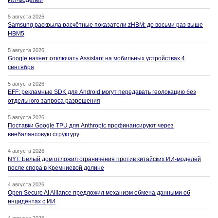
ИИ-моделей
5 августа 2026
Samsung раскрыла расчётные показатели zHBM: до восьми раз выше
HBM5
5 августа 2026
Google начнет отключать Assistant на мобильных устройствах 4
сентября
5 августа 2026
EFF: рекламные SDK для Android могут передавать геолокацию без
отдельного запроса разрешения
5 августа 2026
Поставки Google TPU для Anthropic профинансируют через
внебалансовую структуру
4 августа 2026
NYT: Белый дом отложил ограничения против китайских ИИ-моделей
после спора в Кремниевой долине
4 августа 2026
Open Secure AI Alliance предложил механизм обмена данными об
инцидентах с ИИ