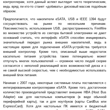
контроллерам, хотя данный аспект выглядит чисто теоретическим,
ведь вряд ли кто-то станет «добивать» дисковый массив подобным
образом.
Предполагается, что накопители eSATA, USB и IEEE 1394 будут
сосуществовать на рынке по нескольким причинам.
Повсеместность использования USB, распространенность FireWire
во множестве устройств из сектора бытовой электроники не дают
оснований считать, что интерфейс eSATA способен инициировать
значительный передел рынка внешних накопителей, ведь в
настоящее время для подключения eSATA-устройства требуется
внешний контроллер. Кроме того, описанный выше недостаток
касательно питания устройства также потенциально может
отпугнуть многих пользователей — огромное число людей скорее
согласится с неполной реализацией всех возможностей диска и с
не самой высокой скоростью, чем с необходимостью использовать
внешний блок питания.
Начиная с 2007 года, некоторые системные платы поставляются с
интегрированными контроллерами eSATA. Кроме того, достаточное
количество производителей представляет внешние HBA (Host Bus
Adapter) как для настольных компьютеров (в виде обычной
периферийной карты), так и для ноутбуков (карты CardBus или
ExpressCard). Хотя для настольных ПК имеется и бюджетный