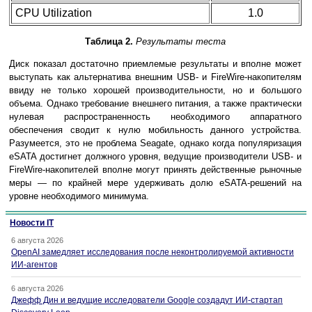
CPU Utilization
1.0
Таблица 2.
Результаты теста
Диск показал достаточно приемлемые результаты и вполне может
выступать как альтернатива внешним USB- и FireWire-накопителям
ввиду не только хорошей производительности, но и большого
объема. Однако требование внешнего питания, а также практически
нулевая распространенность необходимого аппаратного
обеспечения сводит к нулю мобильность данного устройства.
Разумеется, это не проблема Seagate, однако когда популяризация
eSATA достигнет должного уровня, ведущие производители USB- и
FireWire-накопителей вполне могут принять действенные рыночные
меры — по крайней мере удерживать долю eSATA-решений на
уровне необходимого минимума.
Новости IT
6 августа 2026
OpenAI замедляет исследования после неконтролируемой активности
ИИ-агентов
6 августа 2026
Джефф Дин и ведущие исследователи Google создадут ИИ-стартап