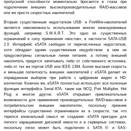
пропускной способности моментально бросается в глаза при
подключении внешних высокопроизводительных RAID-массивов
или же просто скоростных накопителей.
Вторым существенным недостатком USB- и FireWire-накопителей
является невозможность использования многих низкоуровневых
функций, например S.M.A.R.T. Это одно из существенных
ограничений в силу применения «мостов», в частности SATA-USB
2.0. Интерфейс eSATA свободен от перечисленных недостатков,
хотя обладает одним существенным неудобством: в нем не
предусмотрены сигнальные линии питания, а потому внешний
накопитель придется запитывать либо от собственного источника,
либо от тех же портов USB или IEEE 1394. Более высокая скорость
и меньшая латентность внешних накопителей с eSATA делает их
оправданным выбором при работе с цифровым видео и HD-
контентом. Конечно же, eSATA полностью использует все полезные
функции интерфейса Serial ATA, такие как NCQ, Port Multiplier, Hot
Plug и многое другое. eSATA открывает привлекательные
возможности для применения производительных RAID-массивов в
потребительских внешних накопителях, поскольку прежние
интерфейсы существенно ограничивали их в скорости, так что
терялся изначальный смысл их создания. eSATA пригоден для
легкого наращивания дисковой емкости и в серверных системах,
поскольку легко может быть подключен к SATA II- и SAS-