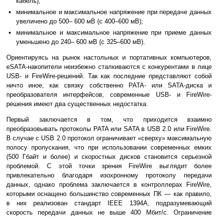
кабель);
минимальное и максимальное напряжение при передаче данных
увеличено до 500– 600 мВ (с 400–600 мВ);
минимальное и максимальное напряжение при приеме данных
уменьшено до 240– 600 мВ (с 325–600 мВ).
Ориентируясь на рынок настольных и портативных компьютеров,
eSATA-накопители неизбежно сталкиваются с конкурентами в лице
USB- и FireWire-решений. Так как последние представляют собой
ничто иное, как связку собственно PATA- или SATA-диска и
преобразователя интерфейсов, современные USB- и FireWire-
решения имеют два существенных недостатка.
Первый заключается в том, что приходится взаимно
преобразовывать протоколы PATA или SATA в USB 2.0 или FireWire.
В случае с USB 2.0 протокол ограничивает «сверху» максимальную
полосу пропускания, что при использовании современных емких
(500 Гбайт и более) и скоростных дисков становится серьезной
проблемой. С этой точки зрения FireWire выглядит более
привлекательно благодаря изохронному протоколу передачи
данных, однако проблема заключается в контроллерах FireWire,
которыми оснащено большинство современных ПК — как правило,
в них реализован стандарт IEEE 1394A, подразумевающий
скорость передачи данных не выше 400 Мбит/c. Ограничение